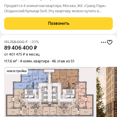
Продаётся 4-комнатная квартира, Москва, ЖК «Гранд Парк»
(Ходынский бульвар 5к4) Эту квартиру можно купить в
ипотеку по ставке от 13,75%. Общая площадь 147 кв.м: О доме и
планировке: Новый монолитный дом, просторный подъезд без
Позвонить
ступеней, надёжные и
111 758 000
₽
–20%
89 406 400
₽
от 401 475 ₽ в месяц
117,6 м²
4-комн. квартира
46 этаж из 51
новостройка