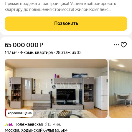
Прямая продажа от застройщика! Успейте забронировать
квартиру до повышения стоимости! Жилой Комплекс
премиум-класса. Продаётся 4-к квартира номер 1195 общей
площадью 86.9 кв.м. на 44-м этаже 57 этажного здания. Без
Позвонить
отделки. - Мастер-зона с санузлом и
65 000 000
₽
147 м²
4-комн. квартира
28 этаж из 32
хорошая цена
Полежаевская
13 мин.
Москва
,
Ходынский бульвар
,
5к4