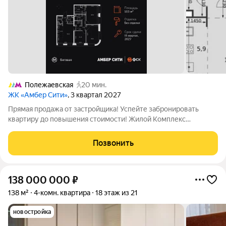
Полежаевская
20 мин.
ЖК «Амбер Сити»
, 3 квартал 2027
Прямая продажа от застройщика! Успейте забронировать
квартиру до повышения стоимости! Жилой Комплекс
премиум-класса. Продаётся 4-к квартира номер 601 общей
площадью 103.1 кв.м. на 44-м этаже 46 этажного здания. Без
Позвонить
отделки. - Мастер-зона с санузлом и
138 000 000
₽
138 м²
4-комн. квартира
18 этаж из 21
новостройка