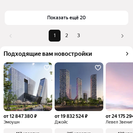
(фиолетовая ветка) в Москве и МО
Площадь
86 — 156 м²
Для легкого выбора подходящей квартиры в 
Самый дорогой объект
140 млн ₽
Показать ещё 20
верхней части страницы есть самые частые 
комбинации фильтров, например «» или «»
Помимо удобной сортировки по цене продажи вы 
1
2
3
можете отсортировать результаты по стоимости 
квадратного метра или площади
Подходящие вам новостройки
от 12 847 380 ₽
от 19 832 524 ₽
от 24 175 29
Эмоушн
Джойс
Левел Звениг