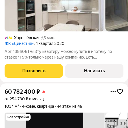
Хорошёвская
5 мин.
ЖК «Династия»
, 4 квартал 2020
Арт. 138606176 Эту квартиру можно купить в ипотеку по
ставке 11,9% только через нашу компанию. Есть
недвижимость, которую выбирают рационально. А есть
пространства, которые покупают сердцем потому что
Позвонить
Написать
понимают: подобные предложения появляются на
60 782 400
₽
от 254 730 ₽ в месяц
103,1 м²
4-комн. квартира
44 этаж из 46
новостройка