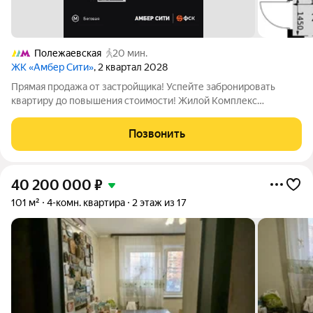
Полежаевская
20 мин.
ЖК «Амбер Сити»
, 2 квартал 2028
Прямая продажа от застройщика! Успейте забронировать
квартиру до повышения стоимости! Жилой Комплекс
премиум-класса. Продаётся 4-к квартира номер 935 общей
площадью 86.7 кв.м. на 24-м этаже 57 этажного здания. Без
Позвонить
отделки. - Мастер-зона с санузлом и
40 200 000
₽
101 м²
4-комн. квартира
2 этаж из 17