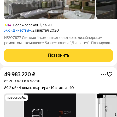
Полежаевская
7 мин.
ЖК «Династия»
, 2 квартал 2020
№207877 Светлая 4-комнатная квартира с дизайнерским
ремонтом в комплексе бизнес-класса "Династия". Планировка:
прихожая, кухня-гостиная с декоративным камином, две
спальни с выходом на лоджию, третья спальня (можно
Позвонить
переоборудовать в кабинет), ванная
49 983 220
₽
от 209 473 ₽ в месяц
89,2 м²
4-комн. квартира
19 этаж из 40
новостройка