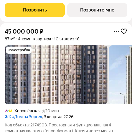
окон: на улицу. Срок сдачи: 4 кв. 2026 г. Расположение:
Комплекс расположен в Хорошевском районе Москвы, на
Позвонить
Позвоните мне
улице Куусенина, в
45 000 000
₽
87 м²
4-комн. квартира
10 этаж из 16
новостройка
Хорошёвская
20 мин.
ЖК «Дом на Зорге»
, 3 квартал 2026
Код объекта: 2174903. Просторная и функциональная 4-
комнатная квартира (евро-формат). Ключи через месяц.