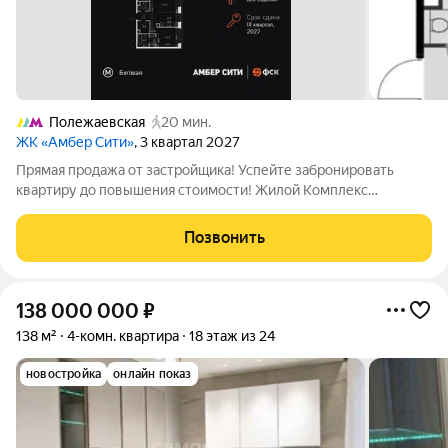
Полежаевская
20 мин.
ЖК «Амбер Сити»
, 3 квартал 2027
Прямая продажа от застройщика! Успейте забронировать
квартиру до повышения стоимости! Жилой Комплекс
премиум-класса. Продаётся 4-к квартира номер 540 общей
площадью 88.7 кв.м. на 38-м этаже 46 этажного здания. Без
Позвонить
отделки. - Мастер-зона с санузлом и
138 000 000
₽
138 м²
4-комн. квартира
18 этаж из 24
новостройка
онлайн показ