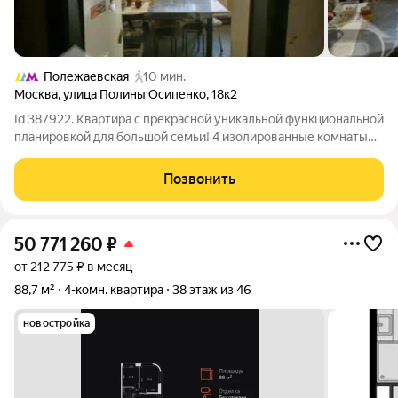
Полежаевская
10 мин.
Москва
,
улица Полины Осипенко
,
18к2
Id 387922. Квартира с прекрасной уникальной функциональной
планировкой для большой семьи! 4 изолированные комнаты
правильной формы, просторный корридор, 2 лоджии, Большая
Кладовка в квартире!! Квартира шикарной площади под Ваш
Позвонить
ремонт! Престижный
50 771 260
₽
от 212 775 ₽ в месяц
88,7 м²
4-комн. квартира
38 этаж из 46
новостройка