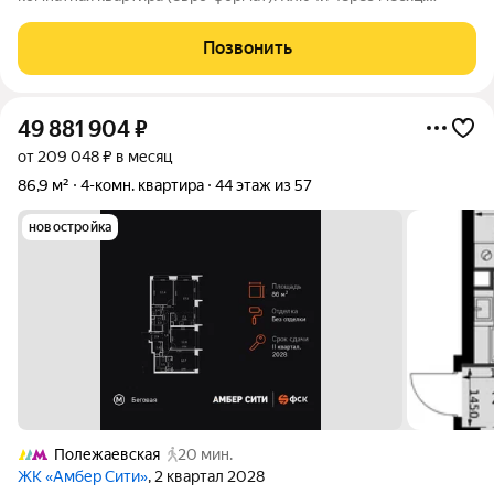
Отделка WHITE BOX. Квартира расположена в жилом
комплексе бизнес-класса, возведенным по технологии
Позвонить
монолитного строительства с вентилируемыми
49 881 904
₽
от 209 048 ₽ в месяц
86,9 м²
4-комн. квартира
44 этаж из 57
новостройка
Полежаевская
20 мин.
ЖК «Амбер Сити»
, 2 квартал 2028