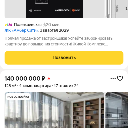
Полежаевская
20 мин.
ЖК «Амбер Сити»
, 3 квартал 2029
Прямая продажа от застройщика! Успейте забронировать
квартиру до повышения стоимости! Жилой Комплекс
премиум-класса. Продаётся 4-к квартира номер 1445 общей
площадью 88.9 кв.м. на 8-м этаже 40 этажного здания. Без
Позвонить
отделки. - Мастер-зона с санузлом и
140 000 000
₽
128 м²
4-комн. квартира
17 этаж из 24
новостройка