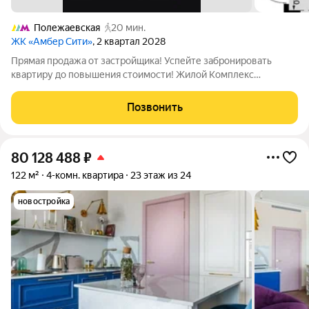
Полежаевская
20 мин.
ЖК «Амбер Сити»
, 2 квартал 2028
Прямая продажа от застройщика! Успейте забронировать
квартиру до повышения стоимости! Жилой Комплекс
премиум-класса. Продаётся 4-к квартира номер 1130 общей
площадью 86.9 кв.м. на 39-м этаже 57 этажного здания. Без
Позвонить
отделки. - Мастер-зона с санузлом и
80 128 488
₽
122 м²
4-комн. квартира
23 этаж из 24
новостройка