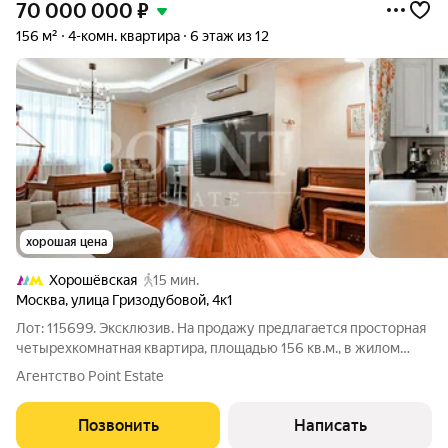
70 000 000
₽
156 м²
4-комн. квартира
6 этаж из 12
хорошая цена
Хорошёвская
15 мин.
Москва
,
улица Гризодубовой
,
4к1
Лот: 115699. Эксклюзив. На продажу предлагается просторная
четырехкомнатная квартира, площадью 156 кв.м., в жилом
комплексе бизнес-класса "Гранд-парк". Планировка: гостиная,
Агентство Point Estate
кухня-столовая, три спальни, гардеробная, кладовая,
совмещенный санузел,
Позвонить
Написать