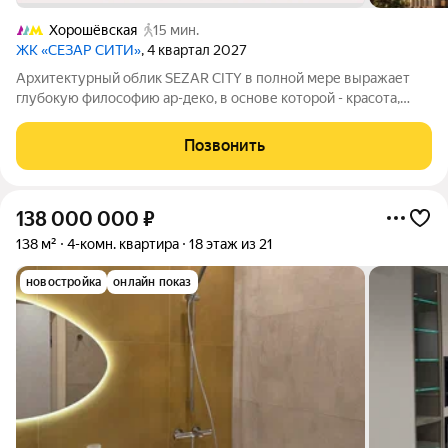
Хорошёвская
15 мин.
ЖК «СЕЗАР СИТИ»
, 4 квартал 2027
Архитектурный облик SEZAR CITY в полной мере выражает
глубокую философию ар-деко, в основе которой - красота,
удовольствие и комфорт. Облик каждого дома деликатно
продолжает традиции величественной архитектуры зданий на
Позвонить
престижных магистралях Москвы.
138 000 000
₽
138 м²
4-комн. квартира
18 этаж из 21
новостройка
онлайн показ