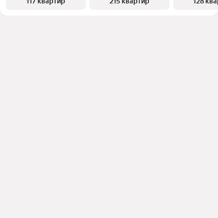
117 квартир
215 квартир
128 кв