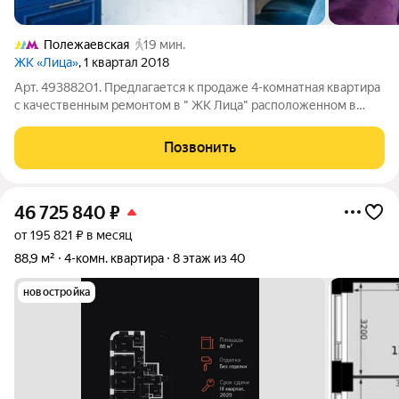
Полежаевская
19 мин.
ЖК «Лица»
, 1 квартал 2018
Арт. 49388201. Предлагается к продаже 4-комнатная квартира
с качественным ремонтом в " ЖК Лица" расположенном в
трех минутах от станции метро «ЦСКА». Просторная кухня-
гостиная 26 кв.м, мастер-спальня со своей ванной комнатой и
Позвонить
гардеробной, две
46 725 840
₽
от 195 821 ₽ в месяц
88,9 м²
4-комн. квартира
8 этаж из 40
новостройка