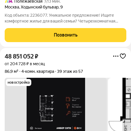
Полежаевская
13 мин.
Москва
,
Ходынский бульвар
,
9
Код объекта: 2236077. Уникальное предложение! Ищите
комфортное жилье для вашей семьи? Четырехкомнатная
квартира на Ходынском бульваре идеальное решение для тех,
кто ценит простор и комфорт. Просторные комнаты,
Позвонить
изолированные друг от друга, создают
48 851 052
₽
от 204 728 ₽ в месяц
86,9 м²
4-комн. квартира
39 этаж из 57
новостройка