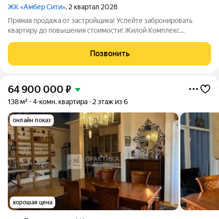
ЖК «Амбер Сити»
, 2 квартал 2028
Прямая продажа от застройщика! Успейте забронировать
квартиру до повышения стоимости! Жилой Комплекс
премиум-класса. Продаётся 4-к квартира номер 1238 общей
площадью 94.6 кв.м. на 48-м этаже 57 этажного здания. Без
Позвонить
отделки. - Мастер-зона с санузлом и
64 900 000
₽
138 м²
4-комн. квартира
2 этаж из 6
онлайн показ
хорошая цена