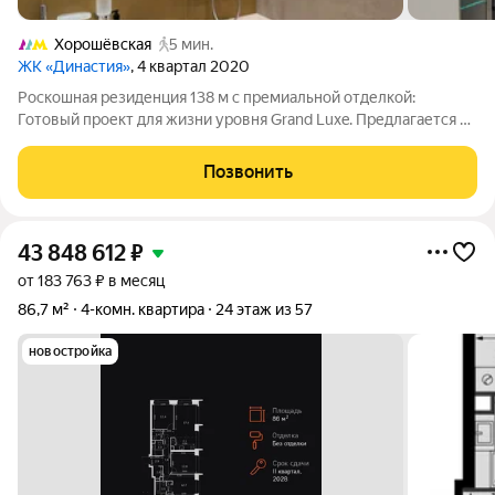
Хорошёвская
5 мин.
ЖК «Династия»
, 4 квартал 2020
Роскошная резиденция 138 м с премиальной отделкой:
Готовый проект для жизни уровня Grand Luxe. Предлагается к
продаже эксклюзивная квартира на 18 этаже в престижном
доме на Хорошевском шоссе. Редкое сочетание безупречной
Позвонить
архитектуры пространства и
43 848 612
₽
от 183 763 ₽ в месяц
86,7 м²
4-комн. квартира
24 этаж из 57
новостройка