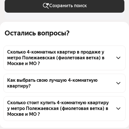
Сохранить поиск
Остались вопросы?
Сколько 4-комнатных квартир в продаже у
метро Полежаевская (фиолетовая ветка) в
Москве и МО ?
На Яндекс Недвижимости в продаже у метро 
Полежаевская (фиолетовая ветка) в Москве и МО 41 
Как выбрать свою лучшую 4-комнатную
квартиру?
4-комнатных квартира, из них 1 объявление от 
собственников, 10 объявлений от агентств, 30 
Чтобы купить 4-комнатную квартиру рядом с 
объявлений от застройщиков
прудом у метро Полежаевская (фиолетовая ветка), 
Сколько стоит купить 4-комнатную квартиру
у метро Полежаевская (фиолетовая ветка) в
воспользуйтесь тепловой картой для оценки 
Москве и МО ?
инфраструктуры и транспортной доступности в 
выбранном районе у метро Полежаевская 
Цена за квадратный метр
398 020 — 1,13 млн ₽