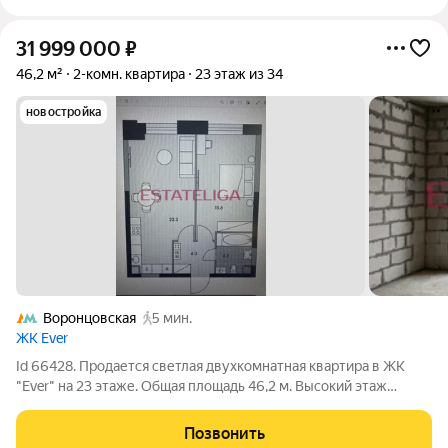
31 999 000
₽
46,2 м²
2-комн. квартира
23 этаж из 34
новостройка
Воронцовская
5 мин.
ЖК Ever
Id 66428. Продается светлая двухкомнатная квартира в ЖК
"Ever" на 23 этаже. Общая площадь 46,2 м. Высокий этаж
открывает панорамный вид. Пространство позволяет
воплотить любой вариант планировки ЖК Ever расположен в
Позвонить
районе Обручева, природа рядом,