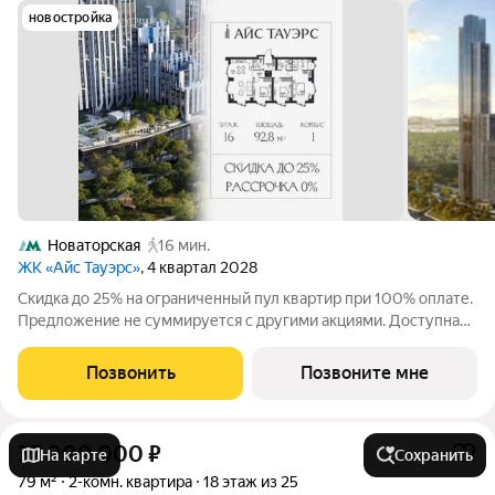
новостройка
Новаторская
16 мин.
ЖК «Айс Тауэрс»
, 4 квартал 2028
Скидка до 25% на ограниченный пул квартир при 100% оплате.
Предложение не суммируется с другими акциями. Доступна
беспроцентная рассрочка от застройщика. Просторная 3-
комнатная квартира 92.8 м на 16 этаже в премиальном ЖК
Позвонить
Позвоните мне
«Айс Тауэрс» (ЗАО Москвы,
37 000 000
₽
На карте
Сохранить
79 м²
2-комн. квартира
18 этаж из 25