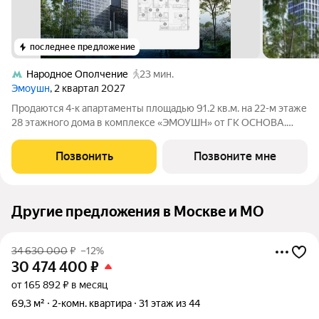
последнее предложение
Народное Ополчение
23 мин.
Эмоушн
, 2 квартал 2027
Продаются 4-к апартаменты площадью 91.2 кв.м. на 22-м этаже
28 этажного дома в комплексе «ЭМОУШН» от ГК ОСНОВА.
«ЭМОУШН» многофункциональный комплекс апартаментов
бизнес-класса в престижном районе Хорошёво-Мнёвники
Позвонить
Позвоните мне
(СЗАО), новый выразительный акцент
Другие предложения в Москве и МО
34 630 000
₽
–12%
30 474 400
₽
от 165 892 ₽ в месяц
69,3 м²
2-комн. квартира
31 этаж из 44