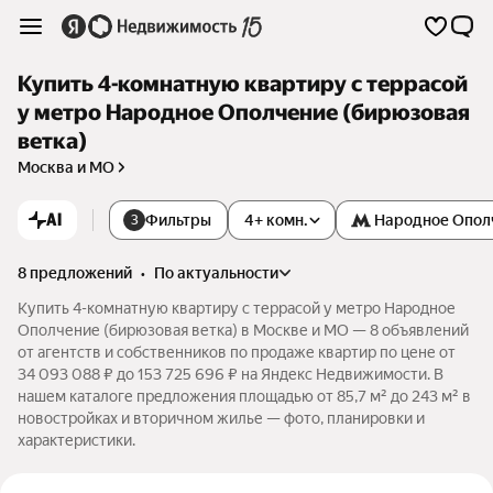
Купить 4-комнатную квартиру с террасой
у метро Народное Ополчение (бирюзовая
ветка)
Москва и МО
AI
Фильтры
4+ комн.
Народное Опол
3
8 предложений
•
по актуальности
Купить 4-комнатную квартиру с террасой у метро Народное
Ополчение (бирюзовая ветка) в Москве и МО — 8 объявлений
от агентств и собственников по продаже квартир по цене от
34 093 088 ₽ до 153 725 696 ₽ на Яндекс Недвижимости. В
нашем каталоге предложения площадью от 85,7 м² до 243 м² в
новостройках и вторичном жилье — фото, планировки и
характеристики.