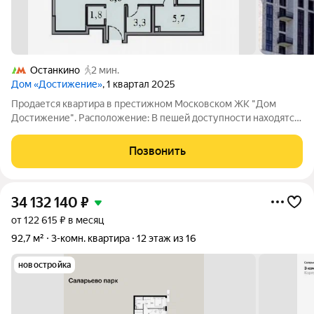
Останкино
2 мин.
Дом «Достижение»
, 1 квартал 2025
Продается квартира в престижном Московском ЖК "Дом
Достижение". Расположение: В пешей доступности находятся
школы и детские сады, что особенно важно для семей с
детьми. Рядом также расположены магазины, где можно
Позвонить
приобрести всё необходимое. До метро
34 132 140
₽
от 122 615 ₽ в месяц
92,7 м²
3-комн. квартира
12 этаж из 16
новостройка