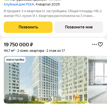
Клубный дом РЕКА
, 4 квартал 2029
В продаже 3-к квартира от застройщика. Общая площадь 146.2,
жилая 115.1, кухня 31.1. Квартира расположена на 3 этаже
клубного дома РЕКА-4, 5. Квартира без отделки. Срок сдачи: 4
кв. 2029 года. Высота потолка до 3.65 метра в квартирах и до
Позвонить
Позвоните мне
4,5 м в
19 750 000
₽
44,7 м²
2-комн. квартира
2 этаж из 17
новостройка
3D-тур