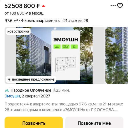
52 508 800
₽
от 188 630 ₽ в месяц
97,6 м²
4-комн. апартаменты
21 этаж из 28
новостройка
последнее предложение
Народное Ополчение
23 мин.
Эмоушн
, 2 квартал 2027
Продаются 4-к апартаменты площадью 97.6 кв.м. на 21-м этаже
28 этажного дома в комплексе «ЭМОУШН» от ГК ОСНОВА.
«ЭМОУШН» многофункциональный комплекс апартаментов
бизнес-класса в престижном районе Хорошёво-Мнёвники
Позвонить
Позвоните мне
(СЗАО), новый выразительный акцент