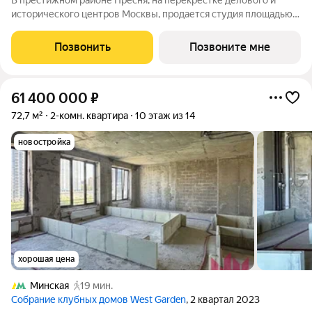
В престижном районе Пресня, на перекрестке делового и
исторического центров Москвы, продается студия площадью
35.90 кв. м без отделки. Квартира находится на 15 этаже 48-
этажного дома, в новом элитном жилом комплексе «Начало»
Позвонить
Позвоните мне
от девелопера «Донстрой».
61 400 000
₽
72,7 м²
2-комн. квартира
10 этаж из 14
новостройка
хорошая цена
Минская
19 мин.
Cобрание клубных домов West Garden
, 2 квартал 2023