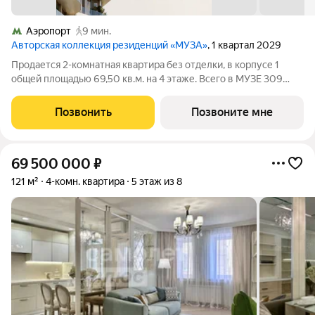
Аэропорт
9 мин.
Авторская коллекция резиденций «МУЗА»
, 1 квартал 2029
Продается 2-комнатная квартира без отделки, в корпусе 1
общей площадью 69,50 кв.м. на 4 этаже. Всего в МУЗЕ 309
лотов площадью от 37 до 250 м, большинство с балконами и
террасами. Высота потолков от 3,5 до 4,65 м. Эксклюзивные
Позвонить
Позвоните мне
форматы: Пентхаусы
69 500 000
₽
121 м²
4-комн. квартира
5 этаж из 8