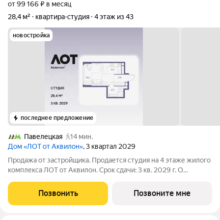
от 99 166 ₽ в месяц
28,4 м²
квартира-студия
4 этаж из 43
новостройка
последнее предложение
Павелецкая
14 мин.
Дом «ЛОТ от Аквилон»
, 3 квартал 2029
Продажа от застройщика. Продается студия на 4 этаже жилого
комплекса ЛОТ от Аквилон. Срок сдачи: 3 кв. 2029 г. О
ПРОЕКТЕ: Дом класса бизнес-плюс создан в концепции
Responsive Environment. Его пространство не статично, оно
Позвонить
Позвоните мне
трансформируется