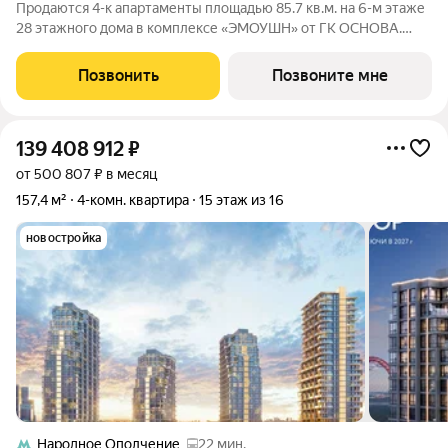
Продаются 4-к апартаменты площадью 85.7 кв.м. на 6-м этаже
28 этажного дома в комплексе «ЭМОУШН» от ГК ОСНОВА.
«ЭМОУШН» многофункциональный комплекс апартаментов
бизнес-класса в престижном районе Хорошёво-Мнёвники
Позвонить
Позвоните мне
(СЗАО), новый выразительный акцент
139 408 912
₽
от 500 807 ₽ в месяц
157,4 м²
4-комн. квартира
15 этаж из 16
новостройка
Народное Ополчение
22 мин.