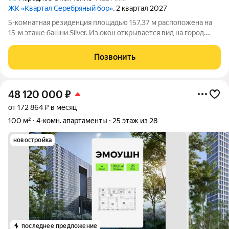
ЖК «Квартал Серебряный бор»
, 2 квартал 2027
5-комнатная резиденция площадью 157,37 м расположена на
15-м этаже башни Silver. Из окон открывается вид на город.
Среди преимуществ терраса, угловое остекление, мастер-
спальня, два санузла и гардеробная. Свободная планировка
Позвонить
позволяет адаптировать
48 120 000
₽
от 172 864 ₽ в месяц
100 м²
4-комн. апартаменты
25 этаж из 28
новостройка
последнее предложение