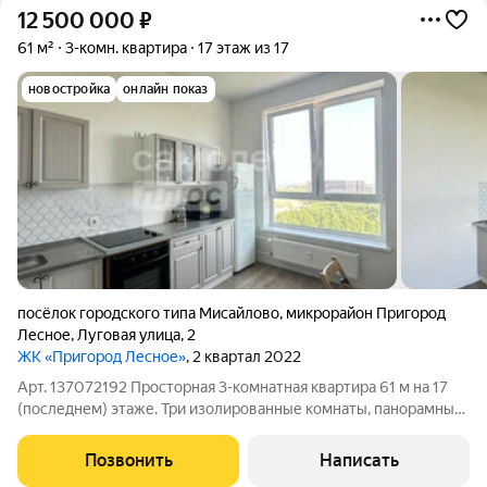
12 500 000
₽
61 м²
3-комн. квартира
17 этаж из 17
новостройка
онлайн показ
посёлок городского типа Мисайлово
,
микрорайон Пригород
Лесное
,
Луговая улица
,
2
ЖК «Пригород Лесное»
, 2 квартал 2022
Арт. 137072192 Просторная 3-комнатная квартира 61 м на 17
(последнем) этаже. Три изолированные комнаты, панорамный
вид и отсутствие соседей сверху гарантированная тишина и
максимум естественного света. Школа и детский сад в 400
Позвонить
Написать
метрах, частный