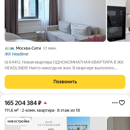
Москва-Сити
1 мин.
ЖК Headliner
Id 64412. Новая квартира ОДНОКОМНАТНАЯ КВАРТИРА В ЖК
HEADLINER! Никто никогда не жил. В квартире выполнен
ремонт. При выходе из подъезда, можно быстро пройтись до
Москва-сити, по крытому пешеходному переходу. Высокая
Позвонить
транспортная доступность.
165 204 384
₽
111,6 м²
2-комн. квартира
8 этаж из 18
новостройка