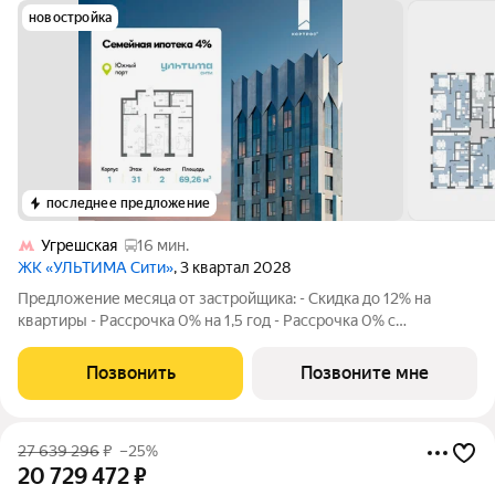
новостройка
последнее предложение
Угрешская
16 мин.
ЖК «УЛЬТИМА Сити»
, 3 квартал 2028
Предложение месяца от застройщика: - Скидка до 12% на
квартиры - Рассрочка 0% на 1,5 год - Рассрочка 0% с
первоначальным взносом от 10% - Ипотека для всех, ставка
7% на 7 лет - Семейная ипотека без удорожания, ставка 4% -
Позвонить
Позвоните мне
Ипотека для всех на весь
27 639 296
₽
–25%
20 729 472
₽