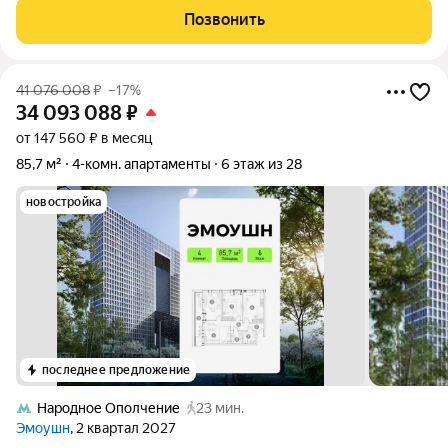
остекление, мастер-спальня, два санузла и гардеробная.
Позвонить
Свободная планировка
41 076 008
₽
–17%
34 093 088
₽
от 147 560 ₽ в месяц
85,7 м²
4-комн. апартаменты
6 этаж из 28
новостройка
последнее предложение
Народное Ополчение
23 мин.
Эмоушн
, 2 квартал 2027