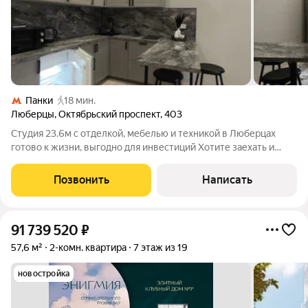
Панки
18 мин.
Люберцы
,
Октябрьский проспект
,
403
Студия 23.6м с отделкой, мебелью и техникой в Люберцах
готово к жизни, выгодно для инвестиций Хотите заехать и
сразу жить без ремонта, без суеты, без лишних трат? Тогда эта
студия в «Октябрьском лофт квартале» (ЛОТ 1071) создана
Позвонить
Написать
именно для вас.
91 739 520
₽
57,6 м²
2-комн. квартира
7 этаж из 19
новостройка