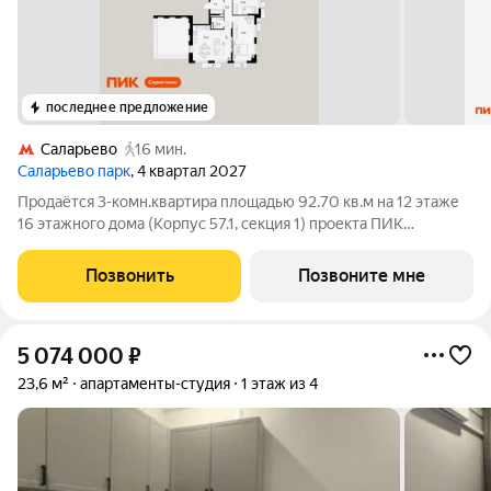
последнее предложение
Саларьево
16 мин.
Саларьево парк
, 4 квартал 2027
Продаётся 3-комн.квартира площадью 92.70 кв.м на 12 этаже
16 этажного дома (Корпус 57.1, секция 1) проекта ПИК
Саларьево парк. Светлый просторный подъезд на уровне
земли, функциональная планировка, большие окна, с отделкой.
Позвонить
Позвоните мне
Жилой район «Саларьево
5 074 000
₽
23,6 м²
апартаменты-студия
1 этаж из 4