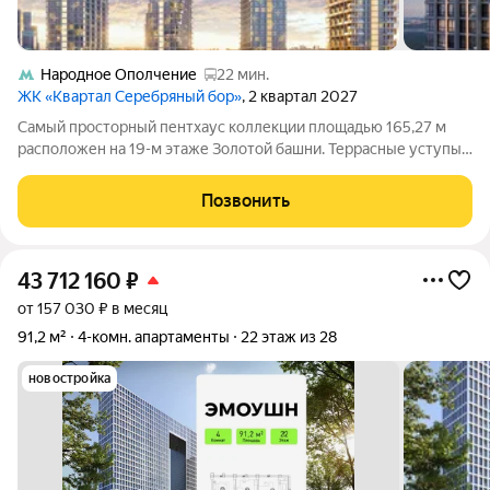
Народное Ополчение
22 мин.
ЖК «Квартал Серебряный бор»
, 2 квартал 2027
Самый просторный пентхаус коллекции площадью 165,27 м
расположен на 19-м этаже Золотой башни. Террасные уступы
образуют три открытые террасы, из окон открываются виды на
Серебряный Бор и воду Строгинского затона. Панорамное
Позвонить
остекление и высокие
43 712 160
₽
от 157 030 ₽ в месяц
91,2 м²
4-комн. апартаменты
22 этаж из 28
новостройка