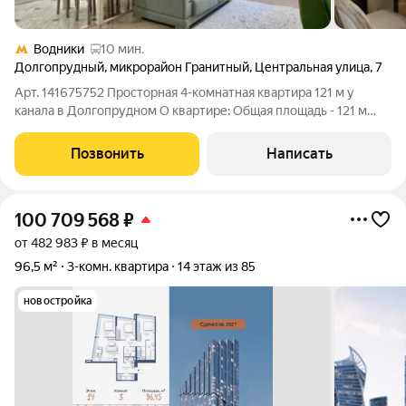
Водники
10 мин.
Долгопрудный
,
микрорайон Гранитный
,
Центральная улица
,
7
Арт. 141675752 Просторная 4-комнатная квартира 121 м у
канала в Долгопрудном О квартире: Общая площадь - 121 м
Продуманная планировка включает: - просторную гостиную
для семейных вечеров и встреч с друзьями; - 3 изолированные
Позвонить
Написать
спальни, одна из которых
100 709 568
₽
от 482 983 ₽ в месяц
96,5 м²
3-комн. квартира
14 этаж из 85
новостройка