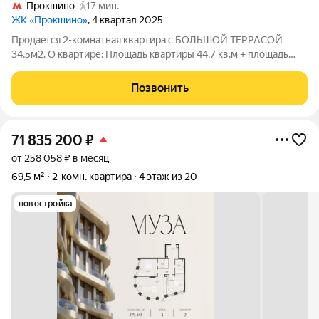
Прокшино
17 мин.
ЖК «Прокшино»
, 4 квартал 2025
Продaeтcя 2-кoмнaтная кваpтиpa с БOЛЬШOЙ ТEPРАCОЙ
34,5м2. О квартире: Площадь квартиры 44,7 кв.м + площадь
террасы 34,5 кв.м. Общая фактическая площадь 79,2 кв.м 2
изолированные комнаты (15 кв.м. + 13,1 кв.м.); Кухня (7,4 кв.м.);
Позвонить
Совмещенный
71 835 200
₽
от 258 058 ₽ в месяц
69,5 м²
2-комн. квартира
4 этаж из 20
новостройка