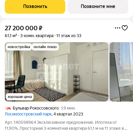
застройщика Брусника располагается на границе с ЦАО, рядом
Позвонить
Позвоните мне
с метро Павелецкая. В
27 200 000
₽
61,1 м²
3-комн. квартира
11 этаж из 33
новостройка
онлайн показ
хорошая цена
Бульвар Рокоссовского
9 мин.
Лосиноостровский парк
, 4 квартал 2023
Арт. 140598964 Эксклюзивное предложение. Ипотека от
11,90%. Просторная 3-комнатная квартира 61,1 м на 11 этаже в