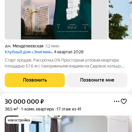
Менделеевская
2 мин.
Клубный дом «Энигмия»
, 4 квартал 2028
Старт продаж. Рассрочка 0% Просторная угловая квартира
площадью 57.6 м с панорамными видами на Садовое кольцо,
Новослободскую ул. и во двор. Продуманная планировка с
мастер-спальней и гардеробной с окном. ЭНИГМИЯ дом-
Позвонить
Позвоните мне
скульптура, притягивающий
30 000 000
₽
38,5 м²
1-комн. квартира
17 этаж из 41
новостройка