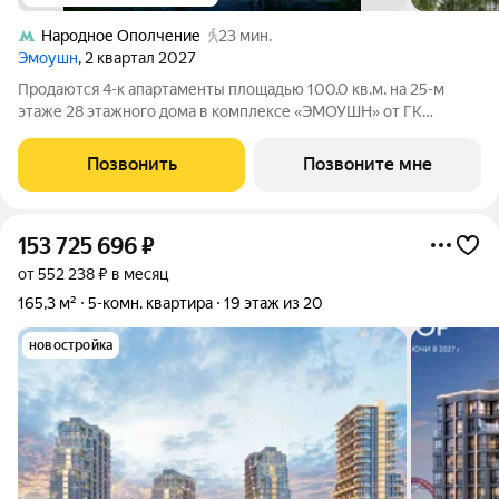
Народное Ополчение
23 мин.
Эмоушн
, 2 квартал 2027
Продаются 4-к апартаменты площадью 100.0 кв.м. на 25-м
этаже 28 этажного дома в комплексе «ЭМОУШН» от ГК
ОСНОВА. «ЭМОУШН» многофункциональный комплекс
апартаментов бизнес-класса в престижном районе Хорошёво-
Позвонить
Позвоните мне
Мнёвники (СЗАО), новый выразительный
153 725 696
₽
от 552 238 ₽ в месяц
165,3 м²
5-комн. квартира
19 этаж из 20
новостройка