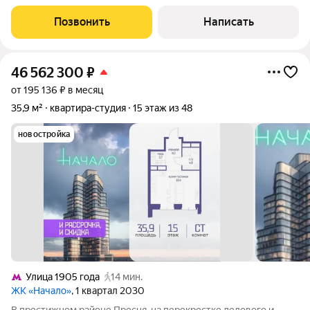
современном ЖК «Лосиноостровский парк» (2023 г.), в пешей
доступности от метро. О квартире Функциональная и
Позвонить
Написать
продуманная планировка,
46 562 300
₽
от 195 136 ₽ в месяц
35,9 м²
квартира-студия
15 этаж из 48
новостройка
Улица 1905 года
14 мин.
ЖК «Начало»
, 1 квартал 2030