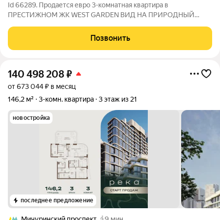
Id 66289. Продается евро 3-комнатная квартира в
ПРЕСТИЖНОМ ЖК WEST GARDEN ВИД НА ПРИРОДНЫЙ
ЗАКАЗНИК ДОЛИНА РЕКИ СЕТУНЬ О КВАРТИРЕ: Просторная
кухня-гостиная, 2 изолированные комнаты, 2 санузла. Высота
Позвонить
потолков 3.28 метра О ЖИЛОМ КОМПЛЕКСЕ: Жилой
140 498 208
₽
от 673 044 ₽ в месяц
146,2 м²
3-комн. квартира
3 этаж из 21
новостройка
последнее предложение
Мичуринский проспект
9 мин.