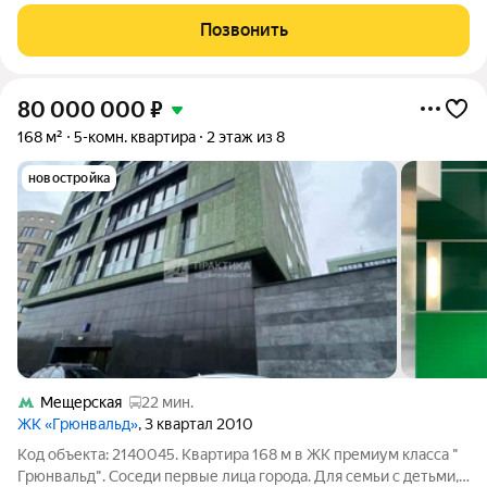
224м2. Первый уровень включает в себя: - Просторный и
элегантный холл площадью 24,4 м; - Уютную гостиную с
Позвонить
живым камином площадью 31 м; -
80 000 000
₽
168 м²
5-комн. квартира
2 этаж из 8
новостройка
Мещерская
22 мин.
ЖК «Грюнвальд»
, 3 квартал 2010
Код объекта: 2140045. Квартира 168 м в ЖК премиум класса "
Грюнвальд". Соседи первые лица города. Для семьи с детьми,