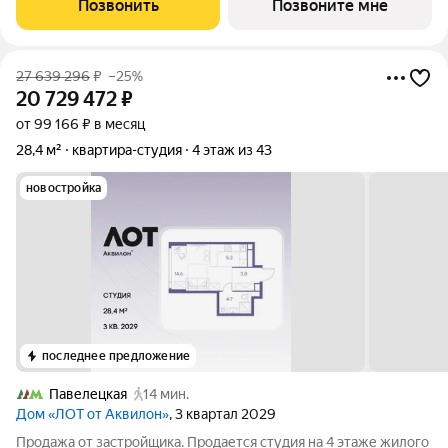
Позвонить
Позвоните мне
Ипотека для всех на весь
27 639 296
₽
–25%
20 729 472
₽
от 99 166 ₽ в месяц
28,4 м²
квартира-студия
4 этаж из 43
новостройка
последнее предложение
Павелецкая
14 мин.
Дом «ЛОТ от Аквилон»
, 3 квартал 2029
Продажа от застройщика. Продается студия на 4 этаже жилого