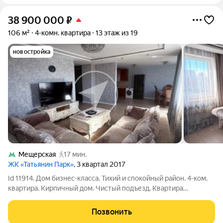
38 900 000
₽
106 м²
4-комн. квартира
13 этаж из 19
новостройка
Мещерская
17 мин.
ЖК «Татьянин Парк»
, 3 квартал 2017
Id 11914. Дом бизнес-класса. Тихий и спокойный район. 4-ком.
квартира. Кирпичный дом. Чистый подъезд. Квартира
расположена на высоком этаже. Вид из окна во двор. Вид из
окна на улицу. Окна смотрят на две стороны. Панорамный вид
Позвонить
на город. Отличное