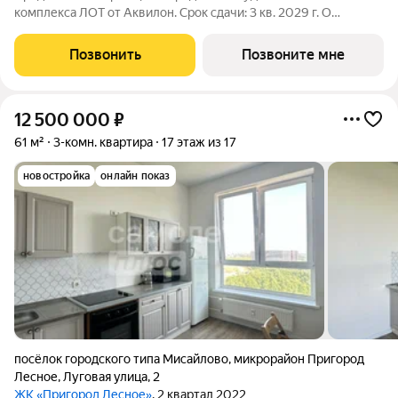
комплекса ЛОТ от Аквилон. Срок сдачи: 3 кв. 2029 г. О
ПРОЕКТЕ: Дом класса бизнес-плюс создан в концепции
Responsive Environment. Его пространство не статично, оно
Позвонить
Позвоните мне
трансформируется
12 500 000
₽
61 м²
3-комн. квартира
17 этаж из 17
новостройка
онлайн показ
посёлок городского типа Мисайлово
,
микрорайон Пригород
Лесное
,
Луговая улица
,
2
ЖК «Пригород Лесное»
, 2 квартал 2022