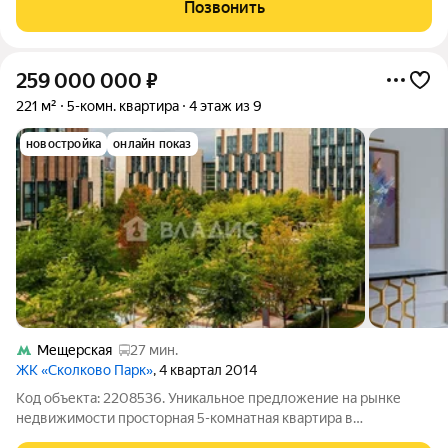
Гостиная: 38,8 кв.м. идеальное место для семейных вечеров и
Позвонить
встреч с друзьями. Кухня-столовая: 23,1 кв.м.
259 000 000
₽
221 м²
5-комн. квартира
4 этаж из 9
новостройка
онлайн показ
Мещерская
27 мин.
ЖК «Сколково Парк»
, 4 квартал 2014
Код объекта: 2208536. Уникальное предложение на рынке
недвижимости просторная 5-комнатная квартира в
живописном посёлке городского типа Заречье, ЖК "Сколково