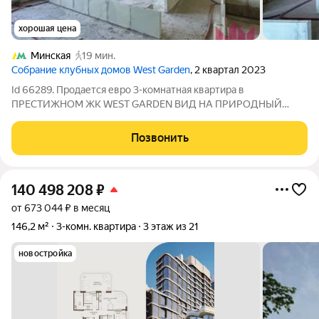
хорошая цена
Минская
19 мин.
Cобрание клубных домов West Garden
, 2 квартал 2023
Id 66289. Продается евро 3-комнатная квартира в
ПРЕСТИЖНОМ ЖК WEST GARDEN ВИД НА ПРИРОДНЫЙ
ЗАКАЗНИК ДОЛИНА РЕКИ СЕТУНЬ О КВАРТИРЕ: Просторная
кухня-гостиная, 2 изолированные комнаты, 2 санузла. Высота
Позвонить
потолков 3.28 метра О ЖИЛОМ КОМПЛЕКСЕ: Жилой
140 498 208
₽
от 673 044 ₽ в месяц
146,2 м²
3-комн. квартира
3 этаж из 21
новостройка