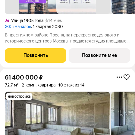
Улица 1905 года
14 мин.
ЖК «Начало»
, 1 квартал 2030
В престижном районе Пресня, на перекрестке делового и
исторического центров Москвы, продается студия площадью
35.90 кв. м без отделки. Квартира находится на 15 этаже 48-
этажного дома, в новом элитном жилом комплексе «Начало»
Позвонить
Позвоните мне
от девелопера «Донстрой».
61 400 000
₽
72,7 м²
2-комн. квартира
10 этаж из 14
новостройка