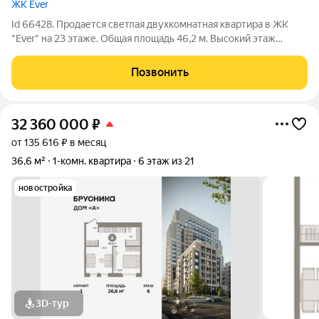
ЖК Ever
Id 66428. Продается светлая двухкомнатная квартира в ЖК
"Ever" на 23 этаже. Общая площадь 46,2 м. Высокий этаж
открывает панорамный вид. Пространство позволяет
воплотить любой вариант планировки ЖК Ever расположен в
Позвонить
районе Обручева, природа рядом,
32 360 000
₽
от 135 616 ₽ в месяц
36,6 м²
1-комн. квартира
6 этаж из 21
новостройка
3D-тур