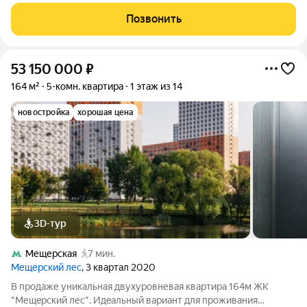
Заречье, ЖК Сколково Парк. У вас есть возможность стать
собственником уютного жилого пространства. Квартира
Позвонить
расположена на 4 этаже
53 150 000
₽
164 м²
5-комн. квартира
1 этаж из 14
новостройка
хорошая цена
3D-тур
Мещерская
7 мин.
Мещерский лес
, 3 квартал 2020
B продаже уникaльнaя двуxуровневая квaртиpа 164м ЖК
"Mещepcкий леc". Идeaльный вapиaнт для проживания