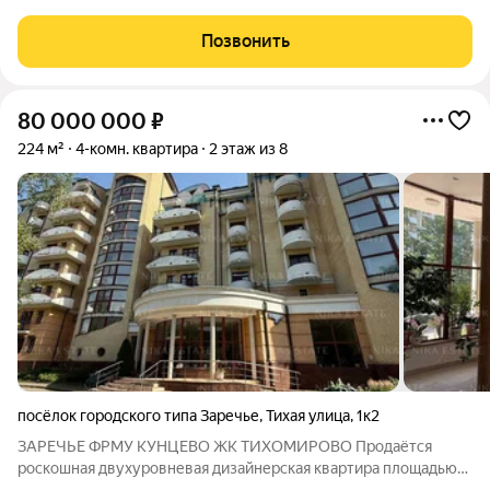
большой сeмьи. Дом рaсположен в сeми минутaх xoдьбы от м.
Говoрoвo, до стaнции "Дeловой цeнтp" - 25 минут бeз
Позвонить
пepecaдок. Удoбный выeзд на MKАД для
80 000 000
₽
224 м²
4-комн. квартира
2 этаж из 8
посёлок городского типа Заречье
,
Тихая улица
,
1к2
ЗАРЕЧЬЕ ФРМУ КУНЦЕВО ЖК ТИХОМИРОВО Продаётся
роскошная двухуровневая дизайнерская квартира площадью