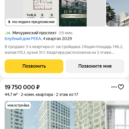
последнее предложение
Мичуринский проспект
9 мин.
Клубный дом РЕКА
, 4 квартал 2029
В продаже 3-к квартира от застройщика. Общая площадь 146.2,
жилая 115.1, кухня 31.1. Квартира расположена на 3 этаже
клубного дома РЕКА-4, 5. Квартира без отделки. Срок сдачи: 4
кв. 2029 года. Высота потолка до 3.65 метра в квартирах и до
Позвонить
Позвоните мне
4,5 м в
19 750 000
₽
44,7 м²
2-комн. квартира
2 этаж из 17
новостройка