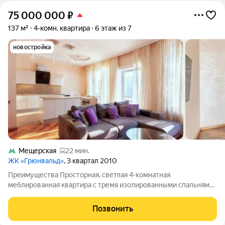
75 000 000
₽
137 м²
4-комн. квартира
6 этаж из 7
новостройка
Мещерская
22 мин.
ЖК «Грюнвальд»
, 3 квартал 2010
Преимущества Просторная, светлая 4-комнатная
меблированная квартира с тремя изолированными спальнями,
гостиной, совмещенной с кухней, утепленной лоджией,
гардеробной и двумя санузлами (один с гидромассажной
Позвонить
ванной) - Панорамные окна во двор на