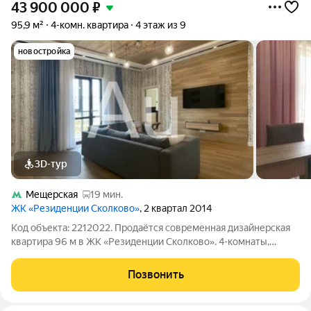
43 900 000
₽
95,9 м²
4-комн. квартира
4 этаж из 9
новостройка
3D-тур
Мещерская
19 мин.
ЖК «Резиденции Сколково»
, 2 квартал 2014
Код объекта: 2212022. Продаётся современная дизайнерская
квартира 96 м в ЖК «Резиденции Сколково». 4-комнаты,
большая гостиная 27,6 м с кухней 21,3 м создают
неповторимое общее пространство для всей семьи и приёма
Позвонить
гостей. Монолитный дом 2014 года,