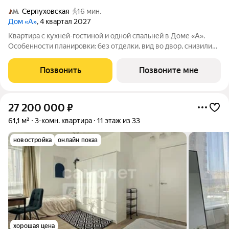
Серпуховская
16 мин.
Дом «А»
, 4 квартал 2027
Квартира с кухней-гостиной и одной спальней в Доме «А».
Особенности планировки: без отделки, вид во двор, снизили
цены до 31.08. Срок сдачи IV кв. 2027 Дом А - проект от
застройщика Брусника располагается на границе с ЦАО, рядом
Позвонить
Позвоните мне
с метро Павелецкая. В
27 200 000
₽
61,1 м²
3-комн. квартира
11 этаж из 33
новостройка
онлайн показ
хорошая цена