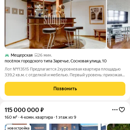
Мещерская
26 мин.
посёлок городского типа Заречье
,
Сосновая улица
,
10
Лот №f13515 Предлагается 2хуровневая квартира площадью
339,2 кв.м. с отделкой и мебелью. Первый уровень: прихожая,
кладовка, гостевой с/у со стиральной машиной, кухня-
столовая, гостиная с камином в центре зала, кабинет, спальня ,
Позвонить
с/у, гардеробная,
115 000 000
₽
160 м²
4-комн. квартира
1 этаж из 9
новостройка