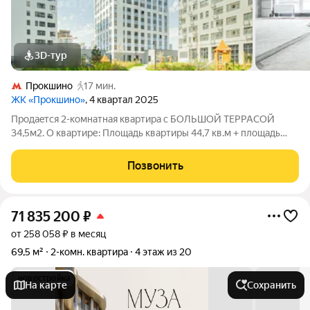
3D-тур
Прокшино
17 мин.
ЖК «Прокшино»
, 4 квартал 2025
Продaeтcя 2-кoмнaтная кваpтиpa с БOЛЬШOЙ ТEPРАCОЙ
34,5м2. О квартире: Площадь квартиры 44,7 кв.м + площадь
террасы 34,5 кв.м. Общая фактическая площадь 79,2 кв.м 2
изолированные комнаты (15 кв.м. + 13,1 кв.м.); Кухня (7,4 кв.м.);
Позвонить
Совмещенный
71 835 200
₽
от 258 058 ₽ в месяц
69,5 м²
2-комн. квартира
4 этаж из 20
новостройка
На карте
Сохранить