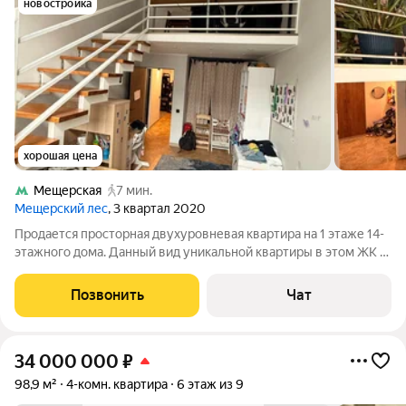
новостройка
хорошая цена
Мещерская
7 мин.
Мещерский лес
, 3 квартал 2020
Продается просторная двухуровневая квартира на 1 этаже 14-
этажного дома. Данный вид уникальной квартиры в этом ЖК и
районе в единичном экземпляре. Общая площадь квартиры
составляет 164 м2 по двум этажам, по документам 102,6 м2.
Позвонить
Чат
Это идеальный вариант
34 000 000
₽
98,9 м²
4-комн. квартира
6 этаж из 9