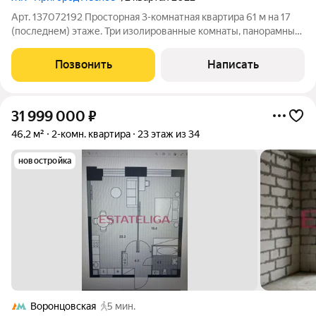
Арт. 137072192 Просторная 3-комнатная квартира 61 м на 17
(последнем) этаже. Три изолированные комнаты, панорамный
вид и отсутствие соседей сверху гарантированная тишина и
максимум естественного света. Школа и детский сад в 400
Позвонить
Написать
метрах, частный
31 999 000
₽
46,2 м²
2-комн. квартира
23 этаж из 34
новостройка
Воронцовская
5 мин.