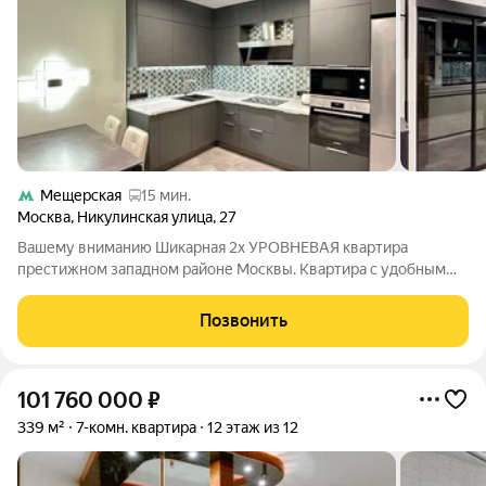
Мещерская
15 мин.
Москва
,
Никулинская улица
,
27
Вашему вниманию Шикарная 2х УРОВНЕВАЯ квартира
престижном западном районе Москвы. Квартира с удобным
внутрирайонным расположением, видовыми
характеристиками. ПЛАНИРОВОЧНОЕ РЕШЕНИЕ: - 4
Позвонить
изолированные спальни со СВОИМИ гардеробными; - кухня
(15 м2); -
101 760 000
₽
339 м²
7-комн. квартира
12 этаж из 12