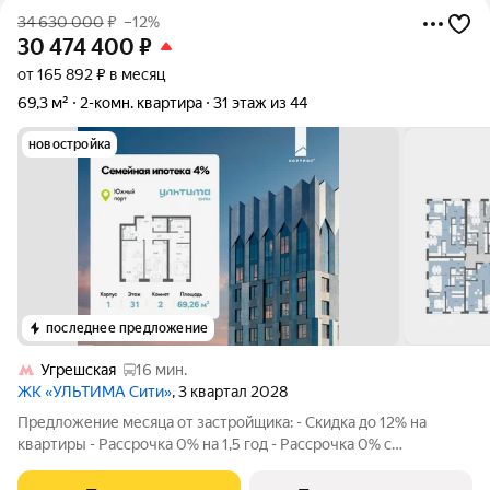
34 630 000
₽
–12%
30 474 400
₽
от 165 892 ₽ в месяц
69,3 м²
2-комн. квартира
31 этаж из 44
новостройка
последнее предложение
Угрешская
16 мин.
ЖК «УЛЬТИМА Сити»
, 3 квартал 2028
Предложение месяца от застройщика: - Скидка до 12% на
квартиры - Рассрочка 0% на 1,5 год - Рассрочка 0% с
первоначальным взносом от 10% - Ипотека для всех, ставка
7% на 7 лет - Семейная ипотека без удорожания, ставка 4% -