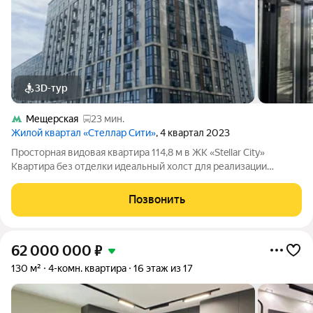
3D-тур
Мещерская
23 мин.
Жилой квартал «Стеллар Сити»
, 4 квартал 2023
Просторная видовая квартира 114,8 м в ЖК «Stellar City»
Квартира без отделки идеальный холст для реализации
вашего эксклюзивного дизайн-проекта. Безопасность и
премиальный сервис. Высокие стандарты защиты:
Позвонить
круглосуточная охрана, профессиональное
62 000 000
₽
130 м²
4-комн. квартира
16 этаж из 17