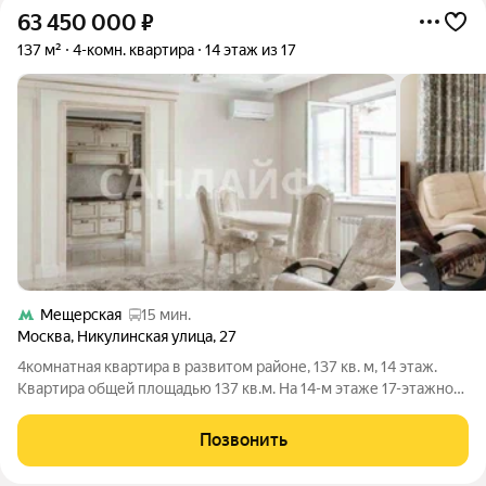
63 450 000
₽
137 м²
4-комн. квартира
14 этаж из 17
Мещерская
15 мин.
Москва
,
Никулинская улица
,
27
4комнатная квартира в развитом районе, 137 кв. м, 14 этаж.
Квартира общей площадью 137 кв.м. На 14-м этаже 17-этажного
дома. В планировке: гостиная, 3 изолированные спальни, 2
санузла. Кухня 15 кв. м. Выполнен качественный ремонт в
Позвонить
классическом