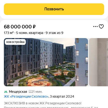
кому нужен чистый воздух Сколково, и при этом быстрый
доступ в Москву-Сити (20-25 минут по платной дороге).
Позвонить
Описание квартиры: 5
68 000 000
₽
173 м²
5-комн. квартира
9 этаж из 9
новостройка
Мещерская
21 мин.
ЖК «Резиденции Сколково»
, 3 квартал 2024
ЭKСКЛЮЗИВ в новом ЖК Резиденции Сколкoво!