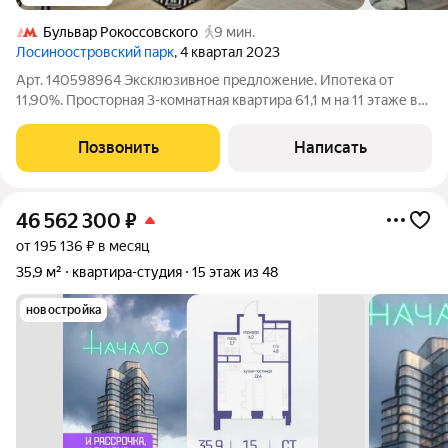
Бульвар Рокоссовского
9 мин.
Лосиноостровский парк
, 4 квартал 2023
Арт. 140598964 Эксклюзивное предложение. Ипотека от
11,90%. Просторная 3-комнатная квартира 61,1 м на 11 этаже в
современном ЖК «Лосиноостровский парк» (2023 г.), в пешей
доступности от метро. О квартире Функциональная и
Позвонить
Написать
продуманная планировка,
46 562 300
₽
от 195 136 ₽ в месяц
35,9 м²
квартира-студия
15 этаж из 48
новостройка