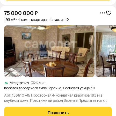
75 000 000
₽
193 м²
4-комн. квартира
1 этаж из 12
Мещерская
26 мин.
посёлок городского типа Заречье
,
Сосновая улица
,
10
Арт. 136610745 Просторная 4-комнатная квартира 193 м в
клубном доме. Престижный район Заречье Предлагается к
продаже видовая квартира с продуманной планировкой и
большой полезной площадью. Расположение в закрытом
Позвонить