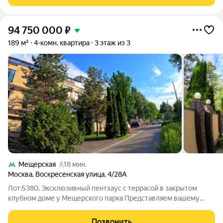
охраняемом поселке, престижное
94 750 000
₽
189 м²
4-комн. квартира
3 этаж из 3
Мещерская
18 мин.
Москва
,
Воскресенская улица
,
4/28А
Лот:5380. Эксклюзивный пентхаус с террасой в закрытом
клубном доме у Мещерского парка Представляем вашему
вниманию не просто квартиру, а философию приватной жизни
в черте Москвы. Двухуровневый пентхаус в камерном
Позвонить