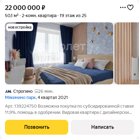
22 000 000
₽
50,1 м²
2-комн. квартира
19 этаж из 25
новостройка
Строгино
26 мин.
Мякинино парк
, 4 квартал 2021
Арт. 139224750 Возможна покупка по субсидированной ставке
11,9%, помощь в одобрении. Видовая квартира с дизайнерским
ремонтом в новом доме в ЖК Мякинино Парк от застройщика
ПИК в района Кунцево. Квартира полностью укомплектована
Позвонить
Написать
мебелью, техникой