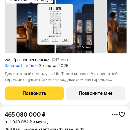
новостройка
есть видео
Краснопресненская
13 мин.
Квартал Life Time
, 3 квартал 2026
Двухэтажный пентхаус в Life Time в корпусе А с приватной
террасой ощущается как загородный дом над городом.
Панорамные виды на Москва-Сити и двор-парк, дровяной
камин и терраса на одном уровне с кухней-гостиной
Позвонить
Позвоните мне
формируют идеальное пространство для
465 080 000
₽
от 1 949 084 ₽ в месяц
263,8 м²
5-комн. квартира
22 этаж из 23