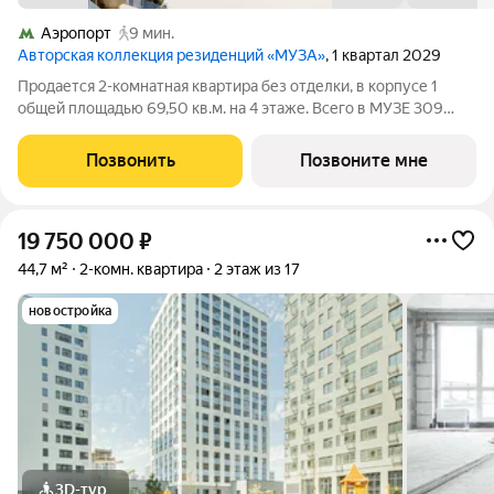
Аэропорт
9 мин.
Авторская коллекция резиденций «МУЗА»
, 1 квартал 2029
Продается 2-комнатная квартира без отделки, в корпусе 1
общей площадью 69,50 кв.м. на 4 этаже. Всего в МУЗЕ 309
лотов площадью от 37 до 250 м, большинство с балконами и
террасами. Высота потолков от 3,5 до 4,65 м. Эксклюзивные
Позвонить
Позвоните мне
форматы: Пентхаусы
19 750 000
₽
44,7 м²
2-комн. квартира
2 этаж из 17
новостройка
3D-тур