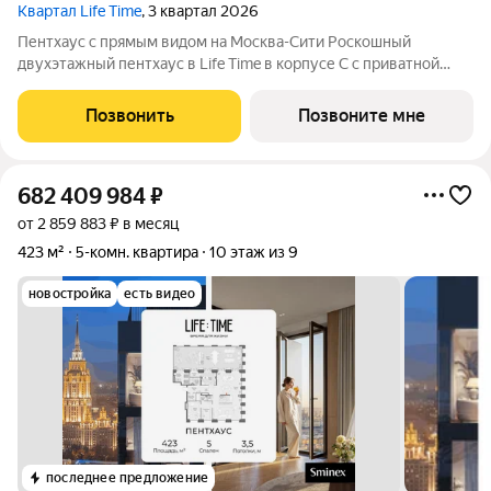
Квартал Life Time
, 3 квартал 2026
Пентхаус с прямым видом на Москва-Сити Роскошный
двухэтажный пентхаус в Life Time в корпусе С с приватной
террасой ощущается как загородный дом над городом.
Панорамные виды на Москва-Сити, дровяной камин и терраса
Позвонить
Позвоните мне
на кровле формируют идеальное
682 409 984
₽
от 2 859 883 ₽ в месяц
423 м²
5-комн. квартира
10 этаж из 9
новостройка
есть видео
последнее предложение