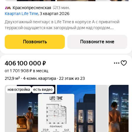
Краснопресненская
13 мин.
Квартал Life Time
, 3 квартал 2026
Двухэтажный пентхаус в Life Time в корпусе А с приватной
террасой ощущается как загородный дом над городом.
Панорамные окна, терраса на одном уровне с кухней-гостиной
формируют пространство для большой семьи и приёма гостей.
Позвонить
Позвоните мне
Ключевые характеристики:
406 100 000
₽
от 1 701 908 ₽ в месяц
212,9 м²
4-комн. квартира
22 этаж из 23
новостройка
есть видео