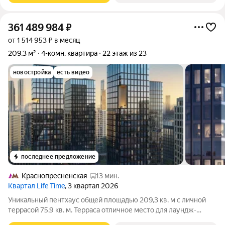
361 489 984
₽
от 1 514 953 ₽ в месяц
209,3 м²
4-комн. квартира
22 этаж из 23
новостройка
есть видео
последнее предложение
Краснопресненская
13 мин.
Квартал Life Time
, 3 квартал 2026
Уникальный пентхаус общей площадью 209,3 кв. м с личной
террасой 75,9 кв. м. Терраса отличное место для лаундж-
пространства, где вы можете наслаждаться атмосферой