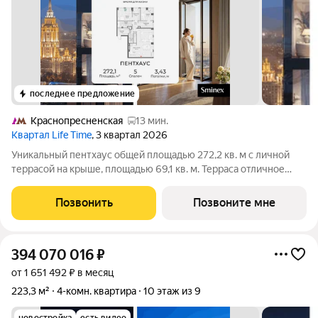
последнее предложение
Краснопресненская
13 мин.
Квартал Life Time
, 3 квартал 2026
Уникальный пентхаус общей площадью 272,2 кв. м с личной
террасой на крыше, площадью 69,1 кв. м. Терраса отличное
место для лаундж-пространства, можно оборудовать
кинотеатр под открытым небом и зону барбекю. Панорамные
Позвонить
Позвоните мне
окна и высокие 3,5-метровые
394 070 016
₽
от 1 651 492 ₽ в месяц
223,3 м²
4-комн. квартира
10 этаж из 9