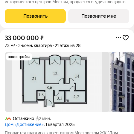
исторического центров Москвы, продается студия площадью
35.90 кв. м без отделки. Квартира находится на 15 этаже 48-
этажного дома, в новом элитном жилом комплексе «Начало»
Позвонить
Позвоните мне
от девелопера «Донстрой».
33 000 000
₽
73 м²
2-комн. квартира
21 этаж из 28
новостройка
Останкино
2 мин.
Дом «Достижение»
, 1 квартал 2025
Продается квартира в престижном Московском ЖК "Дом