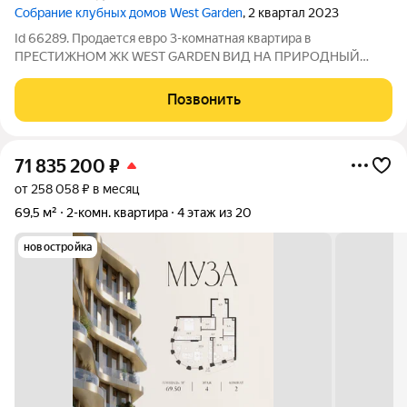
Cобрание клубных домов West Garden
, 2 квартал 2023
Id 66289. Продается евро 3-комнатная квартира в
ПРЕСТИЖНОМ ЖК WEST GARDEN ВИД НА ПРИРОДНЫЙ
ЗАКАЗНИК ДОЛИНА РЕКИ СЕТУНЬ О КВАРТИРЕ: Просторная
кухня-гостиная, 2 изолированные комнаты, 2 санузла. Высота
Позвонить
потолков 3.28 метра О ЖИЛОМ КОМПЛЕКСЕ: Жилой
71 835 200
₽
от 258 058 ₽ в месяц
69,5 м²
2-комн. квартира
4 этаж из 20
новостройка