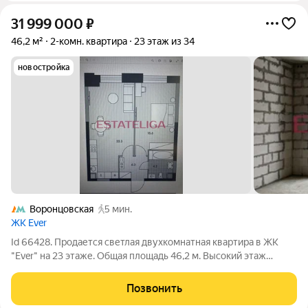
31 999 000
₽
46,2 м²
2-комн. квартира
23 этаж из 34
новостройка
Воронцовская
5 мин.
ЖК Ever
Id 66428. Продается светлая двухкомнатная квартира в ЖК
"Ever" на 23 этаже. Общая площадь 46,2 м. Высокий этаж
открывает панорамный вид. Пространство позволяет
воплотить любой вариант планировки ЖК Ever расположен в
Позвонить
районе Обручева, природа рядом,