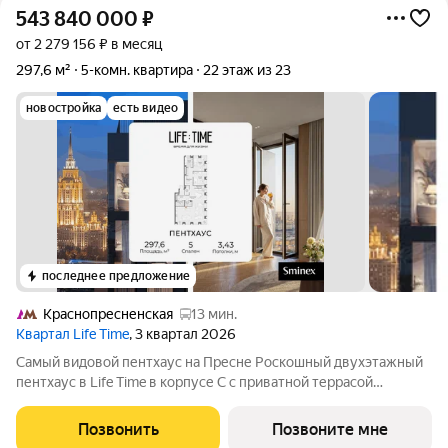
543 840 000
₽
от 2 279 156 ₽ в месяц
297,6 м²
5-комн. квартира
22 этаж из 23
новостройка
есть видео
последнее предложение
Краснопресненская
13 мин.
Квартал Life Time
, 3 квартал 2026
Самый видовой пентхаус на Пресне Роскошный двухэтажный
пентхаус в Life Time в корпусе С с приватной террасой
ощущается как загородный дом над городом. Панорамные
виды на три стороны света, дровяной камин и терраса на
Позвонить
Позвоните мне
кровле формируют идеальное