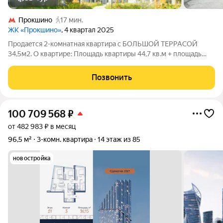
Прокшино
17 мин.
ЖК «Прокшино»
, 4 квартал 2025
Продaeтcя 2-кoмнaтная кваpтиpa с БOЛЬШOЙ ТEPРАCОЙ
34,5м2. О квартире: Площадь квартиры 44,7 кв.м + площадь
террасы 34,5 кв.м. Общая фактическая площадь 79,2 кв.м 2
изолированные комнаты (15 кв.м. + 13,1 кв.м.); Кухня (7,4 кв.м.);
Позвонить
Совмещенный
100 709 568
₽
от 482 983 ₽ в месяц
96,5 м²
3-комн. квартира
14 этаж из 85
новостройка