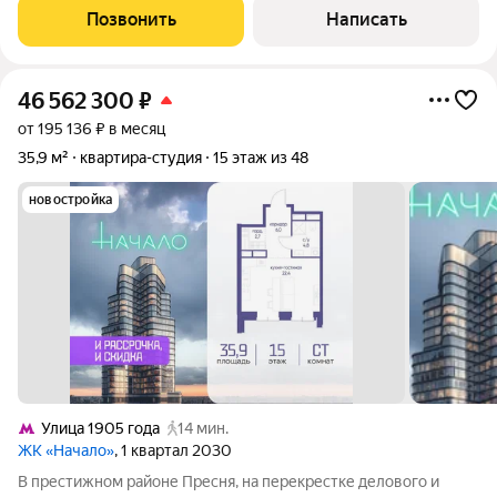
доступности от метро. О квартире Функциональная и
Позвонить
Написать
продуманная планировка,
46 562 300
₽
от 195 136 ₽ в месяц
35,9 м²
квартира-студия
15 этаж из 48
новостройка
Улица 1905 года
14 мин.
ЖК «Начало»
, 1 квартал 2030
В престижном районе Пресня, на перекрестке делового и