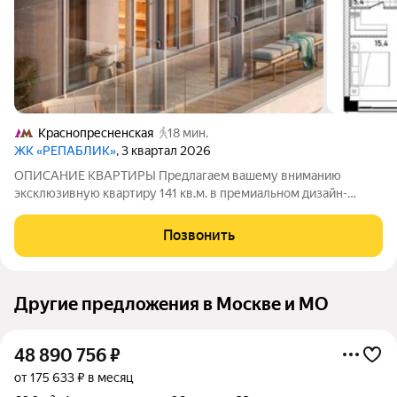
Краснопресненская
18 мин.
ЖК «РЕПАБЛИК»
, 3 квартал 2026
ОПИСАНИЕ КВАРТИРЫ Предлагаем вашему вниманию
эксклюзивную квартиру 141 кв.м. в премиальном дизайн-
квартале "Republic", c угловой открытой террасой в 53,7 кв.м.
ПРЕИМУЩЕСТВА: Угловая терраса 53,7 кв.м. Высота потолка
Позвонить
3.1 м. Увеличенные окна с низкими
Другие предложения в Москве и МО
48 890 756
₽
от 175 633 ₽ в месяц