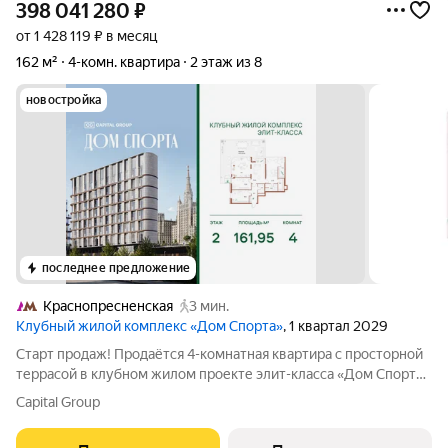
398 041 280
₽
от 1 428 119 ₽ в месяц
162 м²
4-комн. квартира
2 этаж из 8
новостройка
последнее предложение
Краснопресненская
3 мин.
Клубный жилой комплекс «Дом Спорта»
, 1 квартал 2029
Старт продаж! Продаётся 4-комнатная квартира с просторной
террасой в клубном жилом проекте элит-класса «Дом Спорта»
редкий формат для тех, кто выбирает приватность, масштаб и
Capital Group
безупречный комфорт. Эта квартира больше, чем просто
квадратные метры.