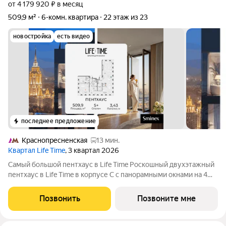
от 4 179 920 ₽ в месяц
509,9 м²
6-комн. квартира
22 этаж из 23
новостройка
есть видео
последнее предложение
Краснопресненская
13 мин.
Квартал Life Time
, 3 квартал 2026
Самый большой пентхаус в Life Time Роскошный двухэтажный
пентхаус в Life Time в корпусе С c панорамными окнами на 4
стороны света. Здесь жизнь ощущается как загородный дом
над городом.Дровяной камин и терраса на кровле формируют
Позвонить
Позвоните мне
идеальное