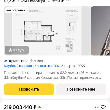
62,2 м²
1-комн. квартира
26 этаж из 33
новостройка
3D-тур
Крылатское
14 мин.
Клубный квартал «Крылатская 33»
, 2 квартал 2027
Продается 1-к квартира площадью 62.2 кв.м. на 26-м этаже в
ЖК «Клубный квартал Крылатская 33». Прямая продажа от
застройщика! Крылатская 33 - проект премиум-класса на
западе Москвы от специализированного застройщика
Позвонить
Позвоните мне
«Сияние». Комплекс расположен
219 003 440
₽