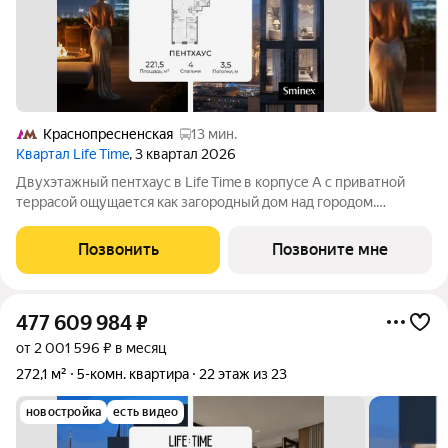
Краснопресненская
13 мин.
Квартал Life Time
, 3 квартал 2026
Двухэтажный пентхаус в Life Time в корпусе А с приватной
террасой ощущается как загородный дом над городом.
Панорамные виды на Москва-Сити и двор-парк, дровяной
камин и терраса на одном уровне с кухней-гостиной
Позвонить
Позвоните мне
формируют идеальное пространство для
477 609 984
₽
от 2 001 596 ₽ в месяц
272,1 м²
5-комн. квартира
22 этаж из 23
новостройка
есть видео