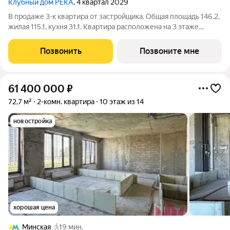
Клубный дом РЕКА
, 4 квартал 2029
В продаже 3-к квартира от застройщика. Общая площадь 146.2,
жилая 115.1, кухня 31.1. Квартира расположена на 3 этаже
клубного дома РЕКА-4, 5. Квартира без отделки. Срок сдачи: 4
кв. 2029 года. Высота потолка до 3.65 метра в квартирах и до
Позвонить
Позвоните мне
4,5 м в
61 400 000
₽
72,7 м²
2-комн. квартира
10 этаж из 14
новостройка
хорошая цена
Минская
19 мин.