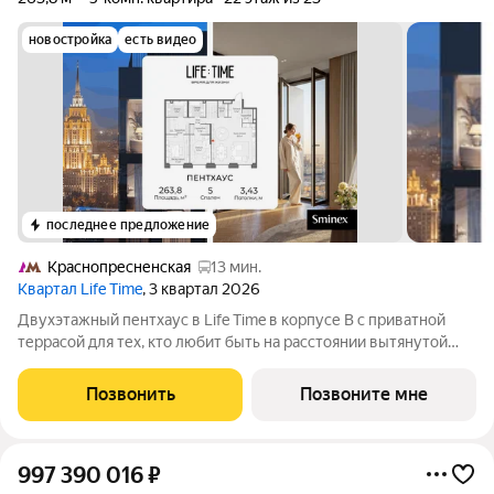
новостройка
есть видео
последнее предложение
Краснопресненская
13 мин.
Квартал Life Time
, 3 квартал 2026
Двухэтажный пентхаус в Life Time в корпусе B с приватной
террасой для тех, кто любит быть на расстоянии вытянутой
руки от города, но на шаг выше суеты. Жизнь проходит на
первом этаже пентхауса в просторной кухне-гостиной, отдых
Позвонить
Позвоните мне
на отдельном
997 390 016
₽