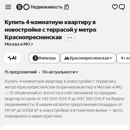
Купить 4-комнатную квартиру в
новостройке с террасой у метро
Краснопресненская
Москва и МО
AI
Фильтры
Краснопресненская
4+ к
3
15 предложений
•
по актуальности
Купить 4-комнатную квартиру в новостройке с террасой у
метро Краснопресненская (коричневая ветка) в Москве и МО
— 15 объявлений от агентств и собственников по продаже
квартир по цене от 142 000 000 ₽ до 997 390 016 ₽ на Яндекс
Недвижимости. В нашем каталоге предложения площадью от
141 м² до 509,9 м² в новостройках и вторичном жилье — фото,
планировки и характеристики.