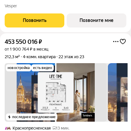
готового пространства на 19 и 20 этажах дома (Корпус 8), где
Vesper
каждый уровень дарит свой сценарий жизни. Здесь легко
забыть, что вы
Позвонить
Позвоните мне
453 550 016
₽
от 1 900 764 ₽ в месяц
212,3 м²
4-комн. квартира
22 этаж из 23
новостройка
есть видео
последнее предложение
Краснопресненская
13 мин.