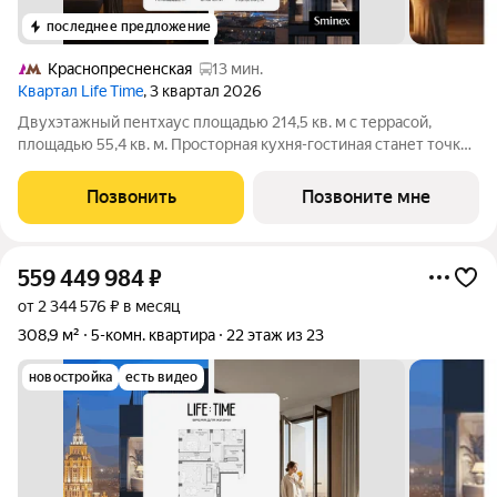
последнее предложение
Краснопресненская
13 мин.
Квартал Life Time
, 3 квартал 2026
Двухэтажный пентхаус площадью 214,5 кв. м с террасой,
площадью 55,4 кв. м. Просторная кухня-гостиная станет точкой
притяжения всей семьи. Её окна обращены в сторону «Москва-
Сити» и парка «Красногвардейские пруды». В гостиной
Позвонить
Позвоните мне
предусмотрен дровяной
559 449 984
₽
от 2 344 576 ₽ в месяц
308,9 м²
5-комн. квартира
22 этаж из 23
новостройка
есть видео