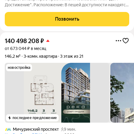
Достижение". Расположение: В пешей доступности находятся
школы и детские сады, что особенно важно для семей с
детьми. Рядом также расположены магазины, где можно
Позвонить
приобрести всё необходимое. До метро
140 498 208
₽
от 673 044 ₽ в месяц
146,2 м²
3-комн. квартира
3 этаж из 21
новостройка
последнее предложение
Мичуринский проспект
9 мин.