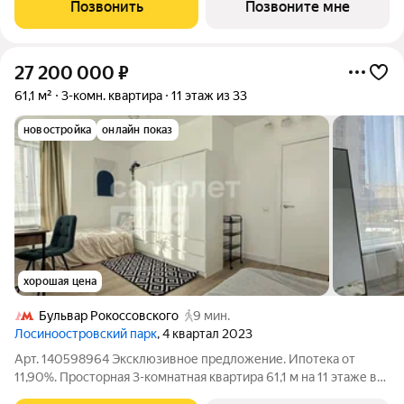
застройщика Брусника располагается на границе с ЦАО, рядом
Позвонить
Позвоните мне
с метро Павелецкая. В
27 200 000
₽
61,1 м²
3-комн. квартира
11 этаж из 33
новостройка
онлайн показ
хорошая цена
Бульвар Рокоссовского
9 мин.
Лосиноостровский парк
, 4 квартал 2023
Арт. 140598964 Эксклюзивное предложение. Ипотека от
11,90%. Просторная 3-комнатная квартира 61,1 м на 11 этаже в
современном ЖК «Лосиноостровский парк» (2023 г.), в пешей