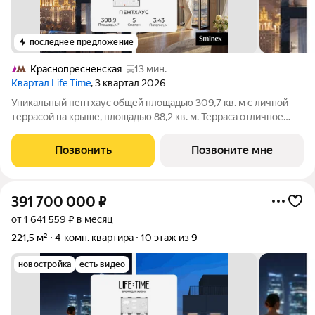
последнее предложение
Краснопресненская
13 мин.
Квартал Life Time
, 3 квартал 2026
Уникальный пентхаус общей площадью 309,7 кв. м с личной
террасой на крыше, площадью 88,2 кв. м. Терраса отличное
место для лаундж-пространства, можно оборудовать
кинотеатр под открытым небом и зону барбекю. Панорамные
Позвонить
Позвоните мне
окна и высокие 3,5-метровые
391 700 000
₽
от 1 641 559 ₽ в месяц
221,5 м²
4-комн. квартира
10 этаж из 9
новостройка
есть видео