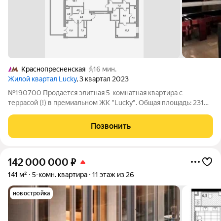
Краснопресненская
16 мин.
Жилой квартал Lucky
, 3 квартал 2023
№190700 Продается элитная 5-комнатная квартира с
террасой (!) в премиальном ЖК "Lucky". Общая площадь: 231
кв.м. Этаж: 18 из 21 Год постройки: 2023. Уникальная 5-
комнатная квартира в ЖК "Lucky" с большой террасой, всего
Позвонить
две такие квартиры в доме. -
142 000 000
₽
141 м²
5-комн. квартира
11 этаж из 26
новостройка