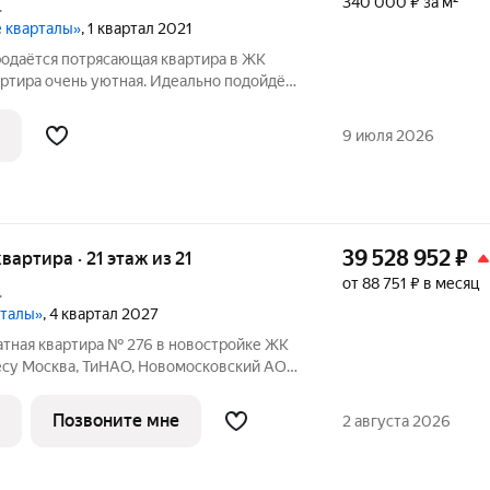
340 000 ₽ за м²
.
е кварталы»
, 1 квартал 2021
родаётся потрясающая квартира в ЖК
артира очень уютная. Идеально подойдёт
107 м Этаж 8/15
ловое расположение Квартира "заезжай и живи". Остаётся всё
9 июля 2026
39 528 952
₽
квартира · 21 этаж из 21
от 88 751 ₽ в месяц
.
рталы»
, 4 квартал 2027
тная квартира № 276 в новостройке ЖК
есу Москва, ТиНАО, Новомосковский АО,
 Новомосковский административный
, квартал № 160, 1Вк3. Общая площадь
Позвоните мне
2 августа 2026