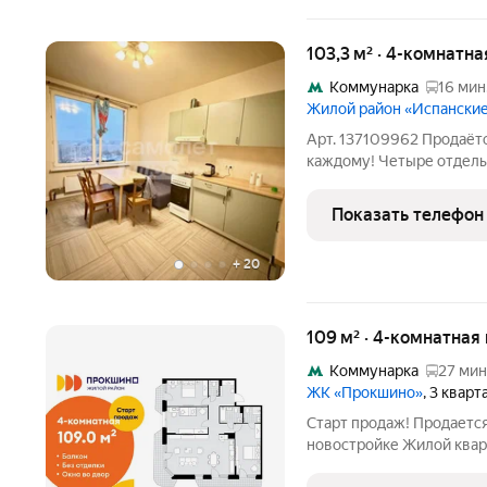
103,3 м² · 4-комнатна
Коммунарка
16 мин
Жилой район «Испански
Арт. 137109962 Продаётс
каждому! Четыре отдель
комнаты больше не нужно спорить за тишину или место. Большая
кухня сердце дома, где вечером собирается вся семья. Квартира с
Показать телефон
готовой
+
20
109 м² · 4-комнатная
Коммунарка
27 мин
ЖК «Прокшино»
, 3 квар
Старт продаж! Продаетс
новостройке Жилой квар
ТиНАО, Новомосковский 