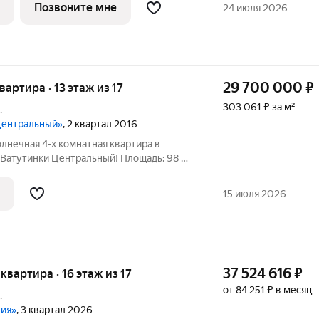
тративный округ, район Коммунарка, ЖК
Позвоните мне
24 июля 2026
29 700 000
₽
квартира · 13 этаж из 17
303 061 ₽ за м²
.
«Центральный»
, 2 квартал 2016
олнечная 4-х комнатная квартира в
Ватутинки Центральный! Площадь: 98 м2
лированные:18,3 +12,3 + 9 +16 Выполнен
т. Функциональная планировка -
15 июля 2026
37 524 616
₽
 квартира · 16 этаж из 17
от 84 251 ₽ в месяц
.
вия»
, 3 квартал 2026