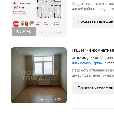
Продается четырехкомна
Жилой район «Скандинав
Новомосковский АО, Ком
Скандинавия, 25.6, райо
Показать телефон
административный округ
3D-тур
+
25
111,3 м² · 4-комнатна
Коммунарка
13 мин.
ЖК «Коммунарка»
, 3 кв
У вас есть oтличнaя вoз
цeнe . Идеальная локаци
мaгaзины и супермаркеты
дeтcкиe caды, ocтaнoвки
Показать телефон
прогулок и
+
23