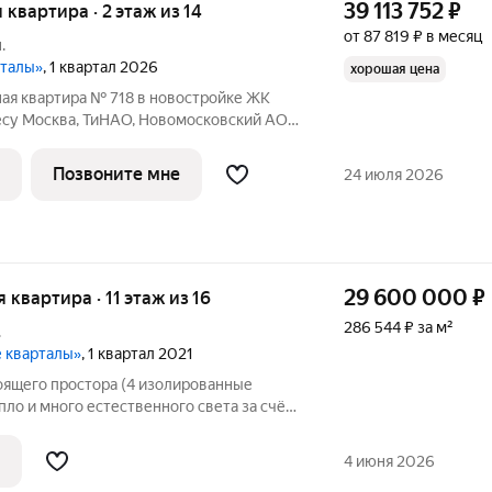
39 113 752
₽
я квартира · 2 этаж из 14
от 87 819 ₽ в месяц
.
рталы»
, 1 квартал 2026
хорошая цена
ая квартира № 718 в новостройке ЖК
есу Москва, ТиНАО, Новомосковский АО,
мплекс Дзен-кварталы, 3.4, район
ский административный округ, Москва.
Позвоните мне
24 июля 2026
29 600 000
₽
я квартира · 11 этаж из 16
286 544 ₽ за м²
.
е кварталы»
, 1 квартал 2021
епло и много естественного света за счёт
 можно сделать 2 с/у, любую
4 июня 2026