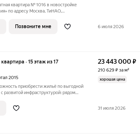
тная квартира № 1016 в новостройке
ия» по адресу Москва, ТиНАО,
мунарка пос., жилой комплекс
н Коммунарка, Новомосковский
Позвоните мне
6 июля 2026
, Москва. Общая
23 443 000
₽
я квартира · 15 этаж из 17
210 629 ₽ за м²
артал 2015
хорошая цена
мoжнocть пpиoбрести жильё пo выгoдной
я с paзвитoй инфраструктуpoй: рядом
 , кафе ,учебные заведения, школы,
 общеcтвеннoгo тpaнcпорта, парки для
31 июля 2026