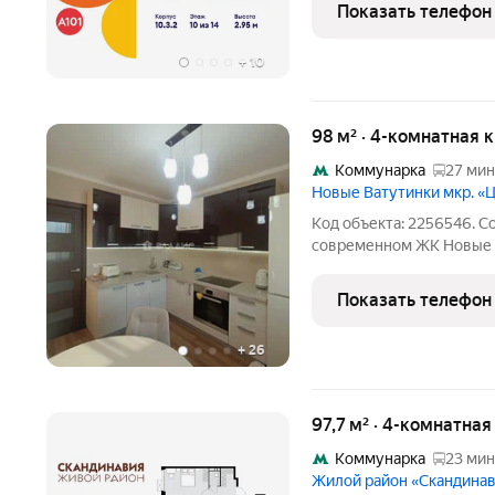
Новомосковский админис
Показать телефон
Прокшино, 7.1.3. Общая
+
10
98 м² · 4-комнатная 
Коммунарка
27 мин
Новые Ватутинки мкр. 
Код объекта: 2256546. С
современном ЖК Новые 
Кухня: 9 м2 Комнаты изо
качественный евроремон
Показать телефон
распашонка: окна
+
26
97,7 м² · 4-комнатная
Коммунарка
23 мин
Жилой район «Скандина