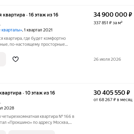
34 900 000
₽
я квартира · 16 этаж из 16
337 851 ₽ за м²
.
е кварталы»
, 1 квартал 2021
я квартира, где будет комфортно
ные, по-настоящему просторные
26 июля 2026
30 405 550
₽
 квартира · 10 этаж из 16
от 68 267 ₽ в месяц
.
тал 2028
я четырехкомнатная квартира № 166 в
тал «Прокшино» по адресу Москва,
АО, Сосенское С/П, Москва,