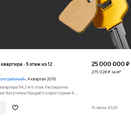
До 100 тыс. ₽
25 000 000
₽
я квартира · 5 этаж из 12
275 028 ₽ за м²
.
«Центральный»
, 4 квартал 2015
,3 м 5 этаж Распашонка
адью 94,3 кв. м в современном и
районе Новые Ватутинки. Квартира
15 июля 2026