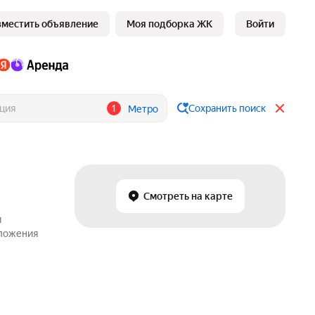
зместить объявление
Моя подборка ЖК
Войти
1
Сохранить поиск
Метро
Смотреть на карте
и
дложения