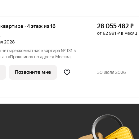
28 055 482
₽
я квартира · 4 этаж из 16
от 62 991 ₽ в месяц
.
тал 2028
 четырехкомнатная квартира № 131 в
тал «Прокшино» по адресу Москва,
АО, Сосенское С/П, Москва,
тративный округ, район Коммунарка, ЖК
Позвоните мне
30 июля 2026
Ж