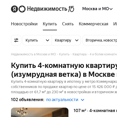
Москва и МО
Новостройки
Купить
Снять
Коммерческая
И
Купить
Квартиру
Вторичка, новост
Недвижимость в Москве и МО
Купить
Квартира
4 и более комнат
Купить 4-комнатную квартир
(изумрудная ветка) в Москве
Купить 4-комнатную квартиру в ипотеку у метро Коммунарка
собственников по продаже квартир по цене от 15 426 000 ₽
площадью от 61,7 м² до 230 м² в новостройках и вторичном 
102 объявления:
по актуальности
107 м² · 4-комнатная 