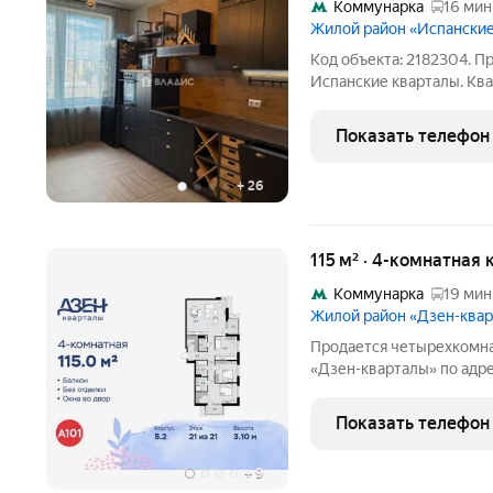
Коммунарка
16 мин
Жилой район «Испански
Код объекта: 2182304. П
Испанские кварталы. Кв
для большой семьи! ОПИСАНИЕ: Общая площадь 
Уг
Показать телефон
+
26
115 м² · 4-комнатная 
Коммунарка
19 мин
Жилой район «Дзен-ква
Продается четырехкомна
«Дзен-кварталы» по адр
Сосенское С/П, Москва,
округ, район Коммунарка
Показать телефон
квартиры 115.00
+
9