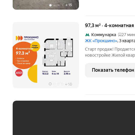
+
15
97,3 м² · 4-комнатна
Коммунарка
27 мин
ЖК «Прокшино»
, 3 квар
Старт продаж! Продается
новостройке Жилой квар
ТиНАО, Новомосковский 
Новомосковский админис
Показать телефон
Прокшино, 7.1.3. Общая
+
10
ЕЖЕМЕСЯЧНЫЙ ПЛАТЁ