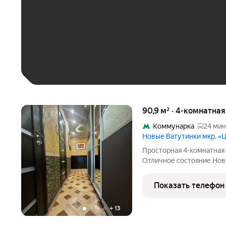
До 30 тыс. ₽
До 50 тыс. ₽
До 70 тыс. ₽
Больше 100 тыс. ₽
90,9 м² · 4-комнатна
Коммунарка
24 мин
Новые Ватутинки мкр. 
Просторная 4-комнатная квартира 94
Отличное состояние Новые Ватутинки Продаётся просторная 4-
комнатная квартира площ
активно развивающемся 
Показать телефон
имеет удобную
+
13