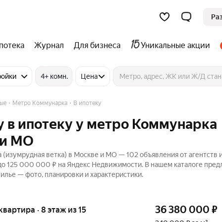
Ра
потека
Журнал
Для бизнеса
Уникальные акции
ройки
4+ комн.
Цена
ные
Метро Коммунарка
В ипотеку
у в ипотеку у метро Коммунарка
 и МО
 (изумрудная ветка) в Москве и МО — 102 объявления от агентств 
 до 125 000 000 ₽ на Яндекс Недвижимости. В нашем каталоге пре
жилье — фото, планировки и характеристики.
36 380 000
₽
квартира · 8 этаж из 15