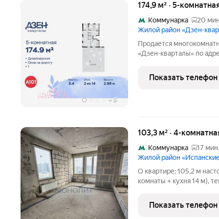
174,9 м² · 5-комнатна
Коммунарка
20 мин
Жилой район «Дзен-ква
Продается многокомнатн
«Дзен-кварталы» по адр
Сосенское С/П, жилой ко
Коммунарка, Новомосков
Показать телефон
Общая площадь
+
9
103,3 м² · 4-комнатна
Коммунарка
17 мин
Жилой район «Испански
О квартире: 105,2 м настоящего простора (4 изолированные
комнаты + кухня 14 м), т
11 этажа; квартира без ремонта вы получаете «чистый лист» для
воплощения любых идей:
Показать телефон
планировку;