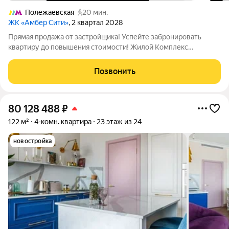
Полежаевская
20 мин.
ЖК «Амбер Сити»
, 2 квартал 2028
Прямая продажа от застройщика! Успейте забронировать
квартиру до повышения стоимости! Жилой Комплекс
премиум-класса. Продаётся 4-к квартира номер 1195 общей
площадью 86.9 кв.м. на 44-м этаже 57 этажного здания. Без
Позвонить
отделки. - Мастер-зона с санузлом и
80 128 488
₽
122 м²
4-комн. квартира
23 этаж из 24
новостройка