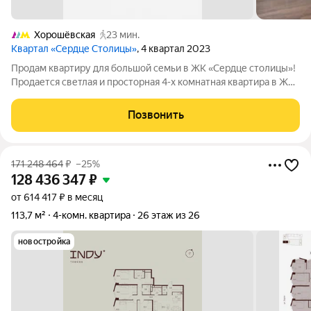
Хорошёвская
23 мин.
Квартал «Сердце Столицы»
, 4 квартал 2023
Продам квартиру для большой семьи в ЖК «Сердце столицы»!
Продается светлая и просторная 4-х комнатная квартира в ЖК
бизнес-класса "Сердце Столицы" на 35 этаже общей площадью
109,9 м2. В квартире полностью закончена отделка,
Позвонить
необходимо только
171 248 464
₽
–25%
128 436 347
₽
от 614 417 ₽ в месяц
113,7 м²
4-комн. квартира
26 этаж из 26
новостройка