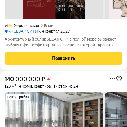
Хорошёвская
15 мин.
ЖК «СЕЗАР СИТИ»
, 4 квартал 2027
Архитектурный облик SEZAR CITY в полной мере выражает
глубокую философию ар-деко, в основе которой - красота,
удовольствие и комфорт. Облик каждого дома деликатно
продолжает традиции величественной архитектуры зданий на
Позвонить
престижных магистралях Москвы.
140 000 000
₽
128 м²
4-комн. квартира
17 этаж из 24
новостройка