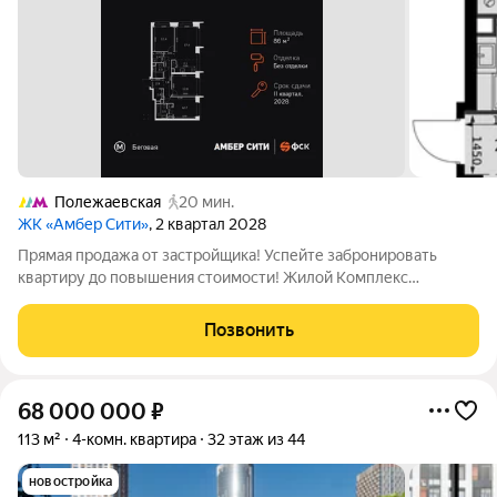
Полежаевская
20 мин.
ЖК «Амбер Сити»
, 2 квартал 2028
Прямая продажа от застройщика! Успейте забронировать
квартиру до повышения стоимости! Жилой Комплекс
премиум-класса. Продаётся 4-к квартира номер 935 общей
площадью 86.7 кв.м. на 24-м этаже 57 этажного здания. Без
Позвонить
отделки. - Мастер-зона с санузлом и
68 000 000
₽
113 м²
4-комн. квартира
32 этаж из 44
новостройка