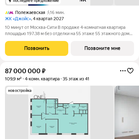
последнее предложение
Полежаевская
16 мин.
ЖК «Джойс»
, 4 квартал 2027
10 минут от Москва-Сити В продаже 4-комнатная квартира
площадью 197.38 м без отделки на 55 этаже 55 этажного дома.
Квартира расположена в корпусе Анна. Джойс это
премиальный жилой комплекс от девелопера MR в районе
Позвонить
Позвоните мне
Хорошёво-Мнёвники. Он включает
87 000 000
₽
109,9 м²
4-комн. квартира
35 этаж из 41
новостройка