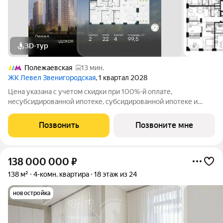
3D-тур
Полежаевская
13 мин.
ЖК Левел Звенигородская
, 1 квартал 2028
Цена указана с учетом скидки при 100%-й оплате,
несубсидированной ипотеке, субсидированной ипотеке и
процентной рассрочке. Если вы являетесь агентом,
зафиксируйте клиента в личном кабинете до обращения за
Позвонить
Позвоните мне
консультацией. В жилом квартале продаётся
138 000 000
₽
138 м²
4-комн. квартира
18 этаж из 24
новостройка