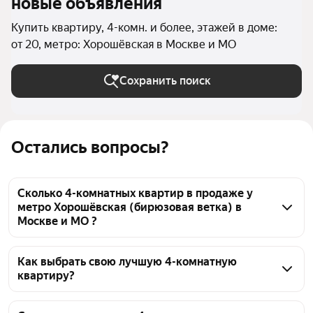
новые объявления
Купить квартиру, 4-комн. и более, этажей в доме:
от 20, метро: Хорошёвская в Москве и МО
Сохранить поиск
Остались вопросы?
Сколько 4-комнатных квартир в продаже у
метро Хорошёвская (бирюзовая ветка) в
Москве и МО ?
На Яндекс Недвижимости в продаже у метро 
Хорошёвская (бирюзовая ветка) в Москве и МО 151 
Как выбрать свою лучшую 4-комнатную
квартиру?
4-комнатных квартира, из них 2 объявления от 
собственников, 15 объявлений от агентств, 134 
Чтобы купить 4-комнатную квартиру в высотках у 
объявления от застройщиков