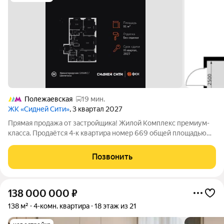
Полежаевская
19 мин.
ЖК «Сидней Сити»
, 3 квартал 2027
Прямая продажа от застройщика! Жилой Комплекс премиум-
класса. Продаётся 4-к квартира номер 669 общей площадью
91.1 кв.м. на 20-м этаже 42 этажного здания. Без отделки. -
Мастер-зона с санузлом и гардеробной. Всё для вашего
Позвонить
комфорта и удобства,
138 000 000
₽
138 м²
4-комн. квартира
18 этаж из 21