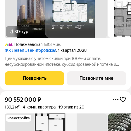
3D-тур
Полежаевская
13 мин.
ЖК Левел Звенигородская
, 1 квартал 2028
Цена указана с учетом скидки при 100%-й оплате,
несубсидированной ипотеке, субсидированной ипотеке и
процентной рассрочке. Если вы являетесь агентом,
зафиксируйте клиента в личном кабинете до обращения за
Позвонить
Позвоните мне
консультацией. В жилом квартале продаётся
90 552 000
₽
139,2 м²
4-комн. квартира
19 этаж из 20
новостройка