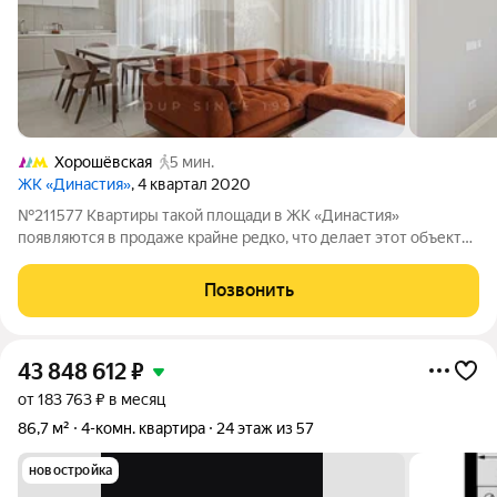
Хорошёвская
5 мин.
ЖК «Династия»
, 4 квартал 2020
№211577 Квартиры такой площади в ЖК «Династия»
появляются в продаже крайне редко, что делает этот объект
по-настоящему эксклюзивным предложением. 138 м в ЖК
«Династия» квартира с премиальной отделкой, продуманной
Позвонить
планировкой и готовым интерьером для
43 848 612
₽
от 183 763 ₽ в месяц
86,7 м²
4-комн. квартира
24 этаж из 57
новостройка