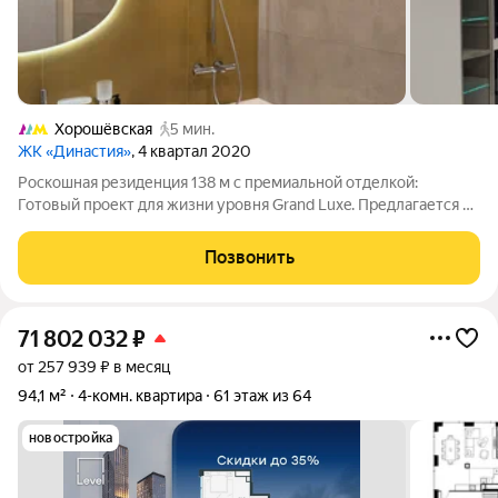
Хорошёвская
5 мин.
ЖК «Династия»
, 4 квартал 2020
Роскошная резиденция 138 м с премиальной отделкой:
Готовый проект для жизни уровня Grand Luxe. Предлагается к
продаже эксклюзивная квартира на 18 этаже в престижном
доме на Хорошевском шоссе. Редкое сочетание безупречной
Позвонить
архитектуры пространства и
71 802 032
₽
от 257 939 ₽ в месяц
94,1 м²
4-комн. квартира
61 этаж из 64
новостройка