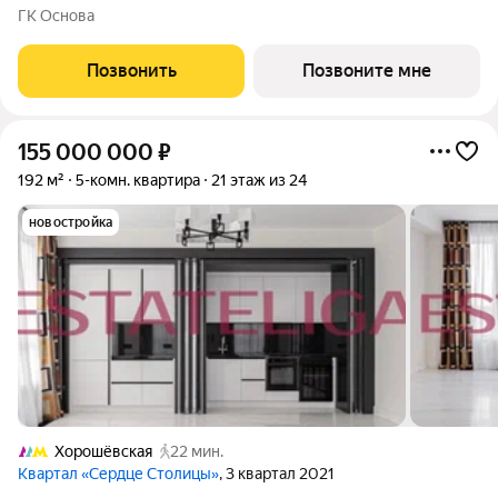
«ЭМОУШН» многофункциональный комплекс апартаментов
ГК Основа
бизнес-класса в престижном районе Хорошёво-Мнёвники
(СЗАО), новый выразительный акцент
Позвонить
Позвоните мне
155 000 000
₽
192 м²
5-комн. квартира
21 этаж из 24
новостройка
Хорошёвская
22 мин.
Квартал «Сердце Столицы»
, 3 квартал 2021