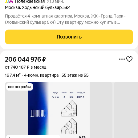
Полежаевская
13 мин.
Москва
,
Ходынский бульвар
,
5к4
Продаётся 4-комнатная квартира, Москва, ЖК «Гранд Парк»
(Ходынский бульвар 5к4) Эту квартиру можно купить в
ипотеку по ставке от 13,75%. Общая площадь 147 кв.м: О доме и
планировке: Новый монолитный дом, просторный подъезд без
Позвонить
ступеней, надёжные и
206 044 976
₽
от 740 187 ₽ в месяц
197,4 м²
4-комн. квартира
55 этаж из 55
новостройка