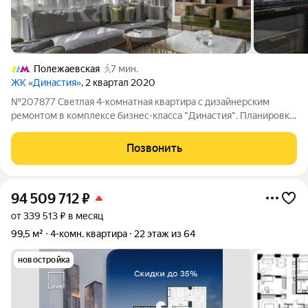
Полежаевская
7 мин.
ЖК «Династия»
, 2 квартал 2020
№207877 Светлая 4-комнатная квартира с дизайнерским
ремонтом в комплексе бизнес-класса "Династия". Планировка:
прихожая, кухня-гостиная с декоративным камином, две
спальни с выходом на лоджию, третья спальня (можно
Позвонить
переоборудовать в кабинет), ванная
94 509 712
₽
от 339 513 ₽ в месяц
99,5 м²
4-комн. квартира
22 этаж из 64
новостройка