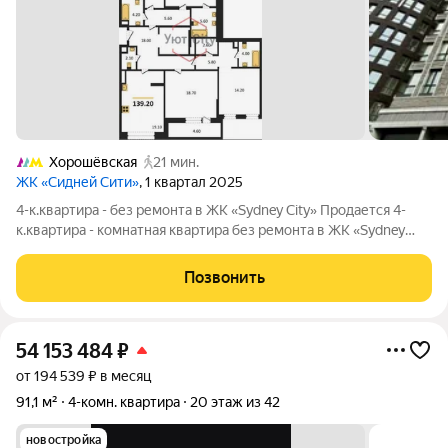
Хорошёвская
21 мин.
ЖК «Сидней Сити»
, 1 квартал 2025
4-к.квартира - без ремонта в ЖК «Sydney City» Продается 4-
к.квартира - комнатная квартира без ремонта в ЖК «Sydney
City» по адресу: г Москва, Шелепихинская наб, д 38 к 5, станция
метро Хорошево. Если вы хотите купить квартиру без
Позвонить
ремонта, купить
54 153 484
₽
от 194 539 ₽ в месяц
91,1 м²
4-комн. квартира
20 этаж из 42
новостройка