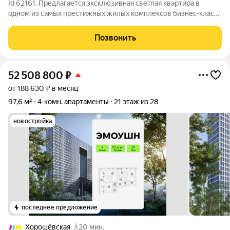
Id 62161. Предлагается эксклюзивная светлая квартира в
одном из самых престижных жилых комплексов бизнес-класса
«Сердце Столицы». Идеальное решение для большой семьи,
сочетающее стиль, простор и продуманную
Позвонить
функциональность. Планировка: Просторная
52 508 800
₽
от 188 630 ₽ в месяц
97,6 м²
4-комн. апартаменты
21 этаж из 28
новостройка
последнее предложение
Хорошёвская
20 мин.