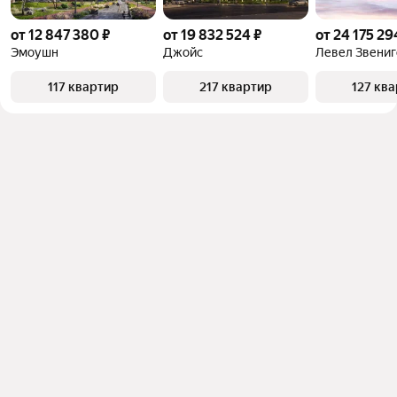
от 12 847 380 ₽
от 19 832 524 ₽
от 24 175 29
Эмоушн
Джойс
Левел Звениг
117 квартир
217 квартир
127 кв