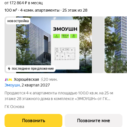
от 172 864 ₽ в месяц
100 м²
4-комн. апартаменты
25 этаж из 28
новостройка
последнее предложение
Хорошёвская
20 мин.
Эмоушн
, 2 квартал 2027
Продаются 4-к апартаменты площадью 100.0 кв.м. на 25-м
этаже 28 этажного дома в комплексе «ЭМОУШН» от ГК
ОСНОВА. «ЭМОУШН» многофункциональный комплекс
ГК Основа
апартаментов бизнес-класса в престижном районе Хорошёво-
Мнёвники (СЗАО), новый выразительный
Позвонить
Позвоните мне