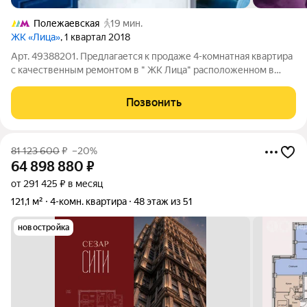
Полежаевская
19 мин.
ЖК «Лица»
, 1 квартал 2018
Арт. 49388201. Предлагается к продаже 4-комнатная квартира
с качественным ремонтом в " ЖК Лица" расположенном в
трех минутах от станции метро «ЦСКА». Просторная кухня-
гостиная 26 кв.м, мастер-спальня со своей ванной комнатой и
Позвонить
гардеробной, две
81 123 600
₽
–20%
64 898 880
₽
от 291 425 ₽ в месяц
121,1 м²
4-комн. квартира
48 этаж из 51
новостройка