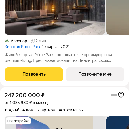
Аэропорт
12 мин.
Квартал Prime Park
, 1 квартал 2021
Жилой квартал Prime Park воплощает все преимущества
premium-living. Престижная локация на Ленинградском
проспекте, 37: - 5 мин. от Тверской улицы, Патриарших прудов
и Белой площади, - 20 мин. до аэропорта «Шереметьево» или
Позвонить
Позвоните мне
«Москва-Сити», - 4 парка
247 200 000
₽
от 1 035 980 ₽ в месяц
154,5 м²
4-комн. квартира
34 этаж из 35
новостройка