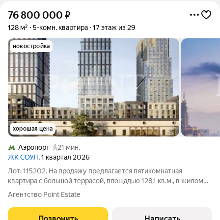
76 800 000
₽
128 м²
5-комн. квартира
17 этаж из 29
новостройка
хорошая цена
Аэропорт
21 мин.
ЖК СОУЛ
, 1 квартал 2026
Лот: 115202. На продажу предлагается пятикомнатная
квартира с большой террасой, площадью 128,1 кв.м., в жилом
комплексе "Soul". Планировка: просторная кухня-гостиная, три
Агентство Point Estate
спальни, одна из которых со своей гардеробной и санузлом,
кабинет, гардеробная,
Позвонить
Написать