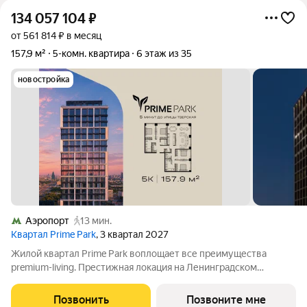
134 057 104
₽
от 561 814 ₽ в месяц
157,9 м²
5-комн. квартира
6 этаж из 35
новостройка
Аэропорт
13 мин.
Квартал Prime Park
, 3 квартал 2027
Жилой квартал Prime Park воплощает все преимущества
premium-living. Престижная локация на Ленинградском
проспекте, 37: - 5 мин. от Тверской улицы, Патриарших прудов
и Белой площади, - 20 мин. до аэропорта «Шереметьево» или
Позвонить
Позвоните мне