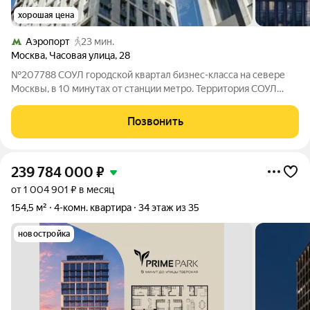
хорошая цена
Аэропорт
23 мин.
Москва
,
Часовая улица
,
28
№207788 СОУЛ городской квартал бизнес-класса на севере
Москвы, в 10 минутах от станции метро. Территория СОУЛ
обладает продуманным благоустройством: прогулочные
тропинки и бульвары, детские игровые и спортивные
Позвонить
площадки, места для спокойного отдыха,
239 784 000
₽
от 1 004 901 ₽ в месяц
154,5 м²
4-комн. квартира
34 этаж из 35
новостройка