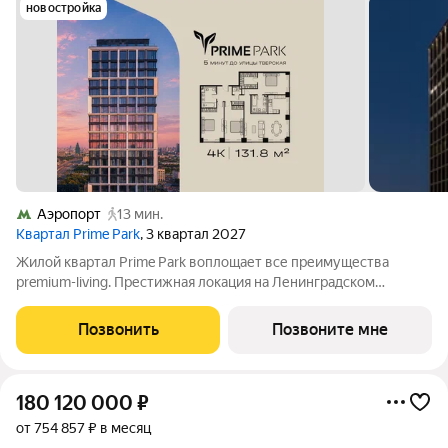
новостройка
Аэропорт
13 мин.
Квартал Prime Park
, 3 квартал 2027
Жилой квартал Prime Park воплощает все преимущества
premium-living. Престижная локация на Ленинградском
проспекте, 37: - 5 мин. от Тверской улицы, Патриарших прудов
и Белой площади, - 20 мин. до аэропорта «Шереметьево» или
Позвонить
Позвоните мне
«Москва-Сити», - 4 парка
180 120 000
₽
от 754 857 ₽ в месяц