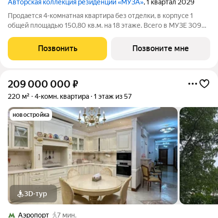
Авторская коллекция резиденций «МУЗА»
, 1 квартал 2029
Продается 4-комнатная квартира без отделки, в корпусе 1
общей площадью 150,80 кв.м. на 18 этаже. Всего в МУЗЕ 309
лотов площадью от 37 до 250 м, большинство с балконами и
террасами. Высота потолков от 3,5 до 4,65 м. Эксклюзивные
Позвонить
Позвоните мне
форматы: Пентхаусы
209 000 000
₽
220 м²
4-комн. квартира
1 этаж из 57
новостройка
3D-тур
Аэропорт
7 мин.