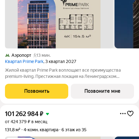
Аэропорт
13 мин.
Квартал Prime Park
, 3 квартал 2027
Жилой квартал Prime Park воплощает все преимущества
premium-living. Престижная локация на Ленинградском
проспекте, 37: - 5 мин. от Тверской улицы, Патриарших прудов
и Белой площади, - 20 мин. до аэропорта «Шереметьево» или
Позвонить
Позвоните мне
«Москва-Сити», - 4 парка
101 262 984
₽
от 424 379 ₽ в месяц
131,8 м²
4-комн. квартира
6 этаж из 35