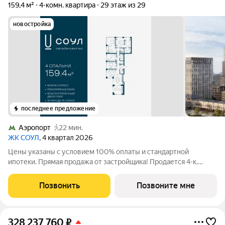
159,4 м²
4-комн. квартира
29 этаж из 29
новостройка
последнее предложение
Аэропорт
22 мин.
ЖК СОУЛ
, 4 квартал 2026
Цены указаны с условием 100% оплаты и стандартной
ипотеки. Прямая продажа от застройщика! Продается 4-к.
квартира номер 717 общей площадью 159.4 кв.м. на 29-м этаже
29 этажного дома, Корпус 5. Без отделки. Проект бизнес-
Позвонить
Позвоните мне
класса СОУЛ от девелопера
328 237 760
₽