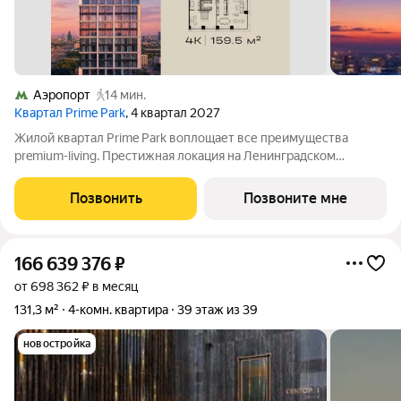
Аэропорт
14 мин.
Квартал Prime Park
, 4 квартал 2027
Жилой квартал Prime Park воплощает все преимущества
premium-living. Престижная локация на Ленинградском
проспекте, 37: - 5 мин. от Тверской улицы, Патриарших прудов
и Белой площади, - 20 мин. до аэропорта «Шереметьево» или
Позвонить
Позвоните мне
«Москва-Сити», - 4 парка
166 639 376
₽
от 698 362 ₽ в месяц
131,3 м²
4-комн. квартира
39 этаж из 39
новостройка