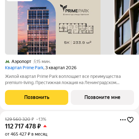
Аэропорт
15 мин.
Квартал Prime Park
, 3 квартал 2026
Жилой квартал Prime Park воплощает все преимущества
premium-living. Престижная локация на Ленинградском
проспекте, 37: - 5 мин. от Тверской улицы, Патриарших прудов
и Белой площади, - 20 мин. до аэропорта «Шереметьево» или
Позвонить
Позвоните мне
«Москва-Сити», - 4 парка
129 560 320
₽
–13%
112 717 478
₽
от 465 427 ₽ в месяц