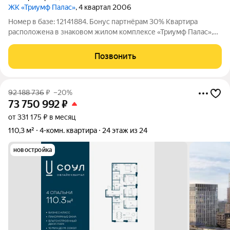
ЖК «Триумф Палас»
, 4 квартал 2006
Номер в базе: 12141884. Бонус партнёрам 30% Квартира
расположена в знаковом жилом комплексе «Триумф Палас»,
архитектурном продолжении знаменитых сталинских высоток.
ЖК "Триумф Палас" называют восьмым Сталинским
Позвонить
небоскребом. Квартира находится на 1-м
92 188 736
₽
–20%
73 750 992
₽
от 331 175 ₽ в месяц
110,3 м²
4-комн. квартира
24 этаж из 24
новостройка