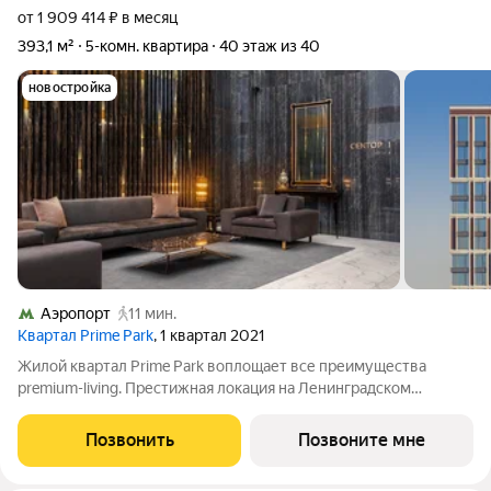
от 1 909 414 ₽ в месяц
393,1 м²
5-комн. квартира
40 этаж из 40
новостройка
Аэропорт
11 мин.
Квартал Prime Park
, 1 квартал 2021
Жилой квартал Prime Park воплощает все преимущества
premium-living. Престижная локация на Ленинградском
проспекте, 37: - 5 мин. от Тверской улицы, Патриарших прудов
и Белой площади, - 20 мин. до аэропорта «Шереметьево» или
Позвонить
Позвоните мне
«Москва-Сити», - 4 парка