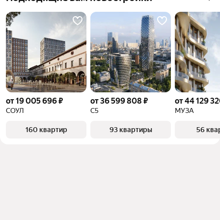
от 19 005 696 ₽
от 36 599 808 ₽
от 44 129 32
СОУЛ
С5
МУЗА
160 квартир
93 квартиры
56 ква