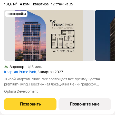
131,6 м²
4-комн. квартира
12 этаж из 35
новостройка
Аэропорт
13 мин.
Квартал Prime Park
, 3 квартал 2027
Жилой квартал Prime Park воплощает все преимущества
premium-living. Престижная локация на Ленинградском
проспекте, 37: - 5 мин. от Тверской улицы, Патриарших прудов
Optima Development
и Белой площади, - 20 мин. до аэропорта «Шереметьево» или
«Москва-Сити», - 4 парка
Позвонить
Позвоните мне