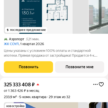
последнее предложение
Аэропорт
21 мин.
ЖК СОУЛ
, 1 квартал 2026
Цены указаны с условием 100% оплаты и стандартной
ипотеки. Прямая продажа от застройщика! Продается 4-к.
квартира номер 252 общей площадью 130.1 кв.м. на 21-м этаже
21 этажного дома, Корпус 1. С предчистовой отделкой. Проект
Позвонить
Позвоните мне
бизнес-класса СОУЛ от
325 333 408
₽
от 1 363 426 ₽ в месяц
233,9 м²
5-комн. квартира
29 этаж из 32
новостройка