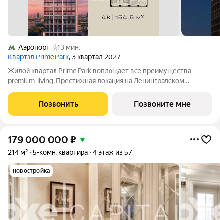
Аэропорт
13 мин.
Квартал Prime Park
, 3 квартал 2027
Жилой квартал Prime Park воплощает все преимущества
premium-living. Престижная локация на Ленинградском
проспекте, 37: - 5 мин. от Тверской улицы, Патриарших прудов
и Белой площади, - 20 мин. до аэропорта «Шереметьево» или
Позвонить
Позвоните мне
«Москва-Сити», - 4 парка
179 000 000
₽
214 м²
5-комн. квартира
4 этаж из 57
новостройка