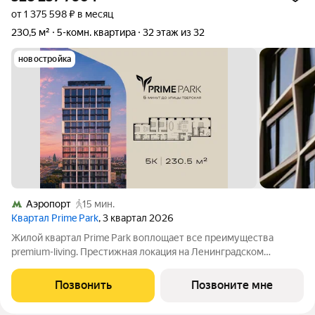
от 1 375 598 ₽ в месяц
230,5 м²
5-комн. квартира
32 этаж из 32
новостройка
Аэропорт
15 мин.
Квартал Prime Park
, 3 квартал 2026
Жилой квартал Prime Park воплощает все преимущества
premium-living. Престижная локация на Ленинградском
проспекте, 37: - 5 мин. от Тверской улицы, Патриарших прудов
и Белой площади, - 20 мин. до аэропорта «Шереметьево» или
Позвонить
Позвоните мне
«Москва-Сити», - 4 парка