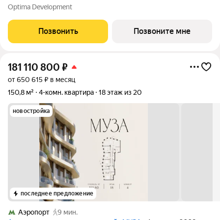
проспекте, 37: - 5 мин. от Тверской улицы, Патриарших прудов
Optima Development
и Белой площади, - 20 мин. до аэропорта «Шереметьево» или
«Москва-Сити», - 4 парка
Позвонить
Позвоните мне
181 110 800
₽
от 650 615 ₽ в месяц
150,8 м²
4-комн. квартира
18 этаж из 20
новостройка
последнее предложение
Аэропорт
9 мин.