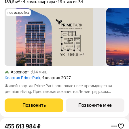
189,6 м²
4-комн. квартира
16 этаж из 34
новостройка
Аэропорт
14 мин.
Квартал Prime Park
, 4 квартал 2027
Жилой квартал Prime Park воплощает все преимущества
premium-living. Престижная локация на Ленинградском
проспекте, 37: - 5 мин. от Тверской улицы, Патриарших прудов
и Белой площади, - 20 мин. до аэропорта «Шереметьево» или
Позвонить
Позвоните мне
«Москва-Сити», - 4 парка
455 613 984
₽