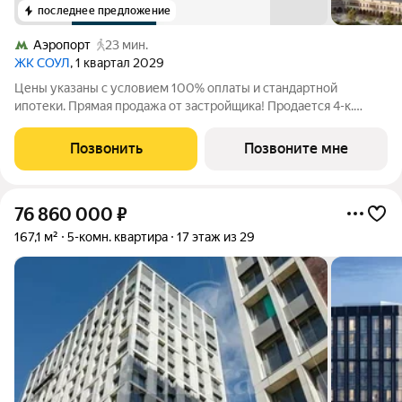
последнее предложение
Аэропорт
23 мин.
ЖК СОУЛ
, 1 квартал 2029
Цены указаны с условием 100% оплаты и стандартной
ипотеки. Прямая продажа от застройщика! Продается 4-к.
квартира номер 862 общей площадью 110.3 кв.м. на 24-м этаже
24 этажного дома, Корпус 9. С предчистовой отделкой. Проект
Позвонить
Позвоните мне
бизнес-класса СОУЛ от
76 860 000
₽
167,1 м²
5-комн. квартира
17 этаж из 29