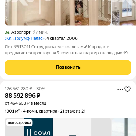
Аэропорт
7 мин.
ЖК «Триумф Палас»
, 4 квартал 2006
Лот №f13011 Сотрудничаем с коллегами! К продаже
предлагается просторная 5-комнатная квартира площадью 194
м + терраса 20 м, расположенная на 4 этаже жилого комплекса
«Триумф Палас». С террасы открывается вид на парковую зону
Позвонить
и внутренний двор.
126 561 280
₽
–30%
88 592 896
₽
от 454 653 ₽ в месяц
130,1 м²
4-комн. квартира
21 этаж из 21
новостройка