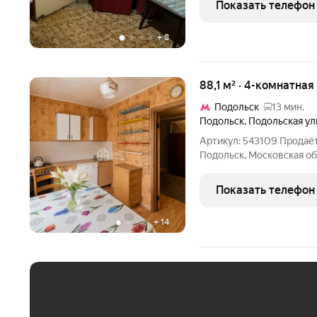
Показать телефон
инфраструктурой, рядом
+
8
88,1 м² · 4-комнатная
Подольск
13 мин.
Подольск
,
Подольская ул
Артикул: 543109 Продаётся квартира: Подольская улица, 18к1,
Подольск, Московская о
квартира в тихом районе
хорошее состояние и уд
Показать телефон
вариантом для
+
14
ЕЖЕМЕСЯЧНЫЙ ПЛАТЁ