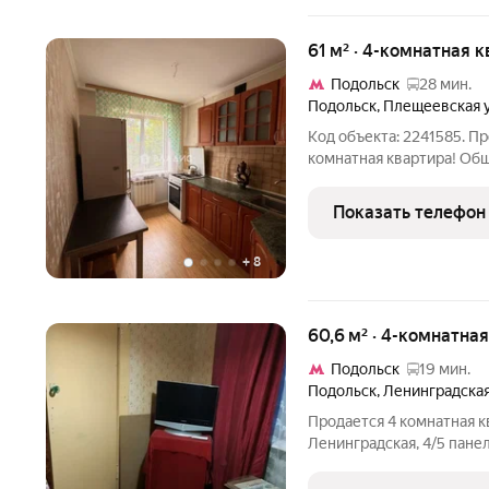
61 м² · 4-комнатная к
Подольск
28 мин.
Подольск
,
Плещеевская 
Код объекта: 2241585. Пр
комнатная квартира! Общая площадь 
планировка: три изолир
спальню, рабочую зону, д
Показать телефон
делает повседневную
+
8
60,6 м² · 4-комнатна
Подольск
19 мин.
Подольск
,
Ленинградская
Продается 4 комнатная кв
Ленинградская, 4/5 панел
квартире смежно-изолир
раздельный санузел, бал