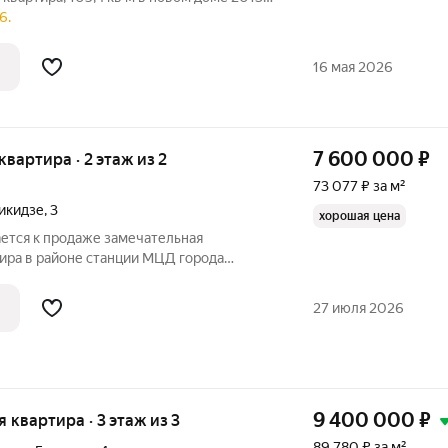
 разводка отопления, есть межкомнатные
6.
лектричество. Своя котельная. В
16 мая 2026
7 600 000
₽
 квартира · 2 этаж из 2
73 077 ₽ за м²
икидзе
,
3
хорошая цена
ается к продаже замечательная
ира в районе станции МЦД города
етлые комнаты с видом во двор,
. Квартира теплая с прекрасной
27 июля 2026
а с хорошим
9 400 000
₽
я квартира · 3 этаж из 3
89 780 ₽ за м²