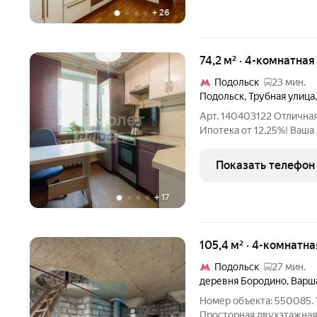
+
26
74,2 м² · 4-комнатная
Подольск
23 мин.
Подольск
,
Трубная улица
Арт. 140403122 Отличная
Ипотека от 12,25%! Ваша
срок владения - более 5 
любым формам сделки: и
Показать телефон
+
17
105,4 м² · 4-комнатна
Подольск
27 мин.
деревня Бородино
,
Варш
Номер объекта: 55008
Просторная двухэтажная 