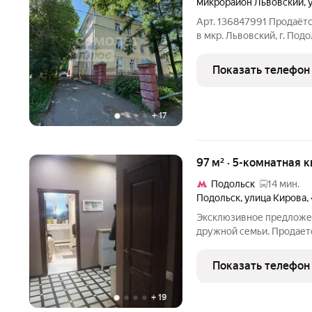
микрорайон Львовский
,
Арт. 136847991 Продаётс
в мкр. Львовский, г. Подольск 33 км от МКАД. Обща
104,7 м, комфортный тр
доме. Квартира располож
Показать телефон
обеспечивает
+
17
97 м² · 5-комнатная 
Подольск
14 мин.
Подольск
,
улица Кирова
,
Эксклюзивное предложен
дружной семьи. Продаетс
города Подольск. Дом ки
метровые стены. Квартир
Показать телефон
Заменены все коммуника
+
19