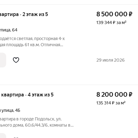
8 500 000
₽
вартира · 2 этаж из 5
139 344 ₽ за м²
улица
,
64
одаётся светлая, просторная 4-х
61 кв.м. Отличная
ованные комнаты, можно обустроить
етскую, зал 18 кв.,м. Раздельный санузел
29 июля 2026
8 200 000
₽
я квартира · 4 этаж из 5
135 314 ₽ за м²
 улица
,
4Б
артира в городе Подольск, ул.
ьного дома, 60.6/44.3/6, комнаты в
ованные, квартира в среднем состоянии,
кон. Хороший район с развитой