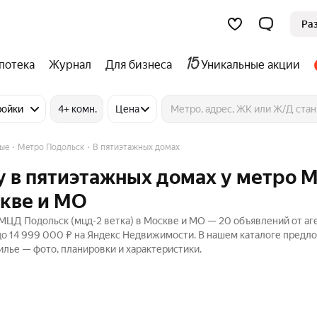
Ра
потека
Журнал
Для бизнеса
Уникальные акции
ройки
4+ комн.
Цена
ные
Метро Подольск
В пятиэтажных домах
у в пятиэтажных домах у метро
скве и МО
МЦД Подольск (мцд-2 ветка) в Москве и МО — 20 объявлений от аг
до 14 999 000 ₽ на Яндекс Недвижимости. В нашем каталоге предл
илье — фото, планировки и характеристики.