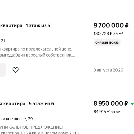
9 700 000
₽
 квартира · 1 этаж из 5
130 728 ₽ за м²
,
21
онлайн показ
 квартира по привлекательной цене.
 выгода:Один взрослый собственник,
лет (никаких рисков). Полная готовность к
потека, материнский капитал, жилищные
3 августа 2026
8 950 000
₽
я квартира · 5 этаж из 6
84 915 ₽ за м²
авское шоссе
,
79
5. УНИКАЛЬНОЕ ПРЕДЛОЖЕНИЕ!
квартира, 105,4 кв м в новом доме 2013