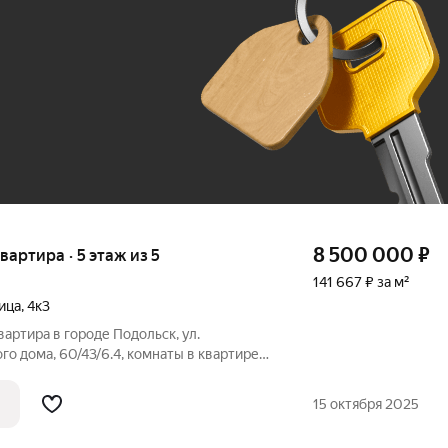
До 100 тыс. ₽
8 500 000
₽
квартира · 5 этаж из 5
141 667 ₽ за м²
ица
,
4к3
артира в городе Подольск, ул.
го дома, 60/43/6.4, комнаты в квартире
квартира в хорошем состоянии,
кон. Хороший район с развитой
15 октября 2025