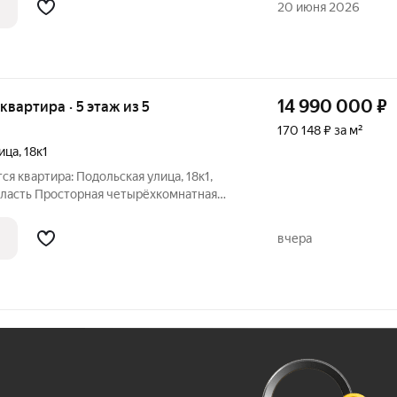
20 июня 2026
14 990 000
₽
 квартира · 5 этаж из 5
170 148 ₽ за м²
ица
,
18к1
бласть Просторная четырёхкомнатная
 Подольска. Продуманная планировка,
обное расположение делают её отличным
вчера
Ж