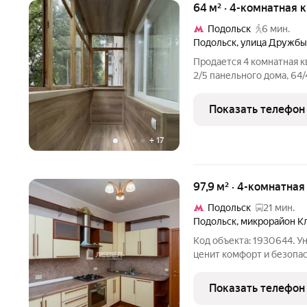
64 м² · 4-комнатная 
Подольск
6 мин.
Подольск
,
улица Дружбы
Продается 4 комнатная к
2/5 панельного дома, 64
изолированны, квартира
пола, заменены все окна
Показать телефон
балкон.
+
17
97,9 м² · 4-комнатна
Подольск
21 мин.
Подольск
,
микрорайон К
Код объекта: 1930644. У
ценит комфорт и безопас
область, Подольск, микро
Описание: Продаётся пр
Показать телефон
кирпичном доме.