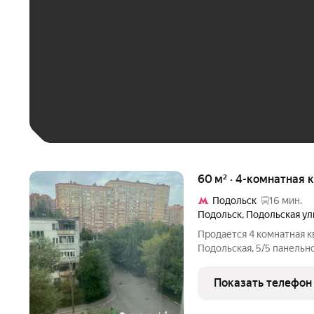
До 30 тыс. ₽
До 50 тыс. ₽
До 70 тыс. ₽
Больше 100 тыс. ₽
60 м² · 4-комнатная 
Подольск
16 мин.
Подольск
,
Подольская ул
Продается 4 комнатная кв
Подольская, 5/5 панельно
смежно-изолированные, 
раздельный санузел, бал
Показать телефон
инфраструктурой, рядом