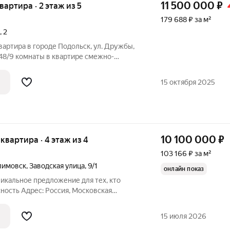
11 500 000
₽
квартира · 2 этаж из 5
179 688 ₽ за м²
,
2
вартира в городе Подольск, ул. Дружбы,
/48/9 комнаты в квартире смежно-
 под чистовую отделку,выполнена стяжка
 и комуникации, раздельный санузел,
15 октября 2025
10 100 000
₽
я квартира · 4 этаж из 4
103 166 ₽ за м²
лимовск
,
Заводская улица
,
9/1
онлайн показ
никальное предложение для тех, кто
ность Адрес: Россия, Московская
район Климовск, Заводская улица, 9/1.
осторная четырёхкомнатная квартира в
15 июля 2026