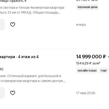
улица Горького
,
4
хорошая цена
я светлая и тёплая 4комнатная квартира
я площадь
етий этаж в трёхэтажном кирпичном
ена в центральной части корпуса, что
вчера
14 999 000
₽
квартира · 4 этаж из 4
154 629 ₽ за м²
42
онлайн показ
торг
ие. Отличный вариант для большой и
я прекрасная квартира в самом центре
рпичный, с высокими потолками,
а после капитального ремонта.
17 мая 2026
ции,