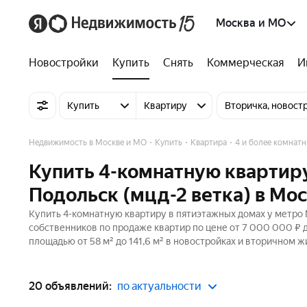
Москва и МО
Новостройки
Купить
Снять
Коммерческая
И
Купить
Квартиру
Вторичка, новост
Недвижимость в Москве и МО
Купить
Квартира
4 и более комнат
Купить 4-комнатную квартир
Подольск (мцд-2 ветка) в Мо
Купить 4-комнатную квартиру в пятиэтажных домах у метро 
собственников по продаже квартир по цене от 7 000 000 ₽ 
площадью от 58 м² до 141,6 м² в новостройках и вторичном ж
20 объявлений:
по актуальности