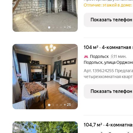
года постройки. Сделана
Отличие: этажей в доме: 
перегородки, заведено э
квартире просторная
Показать телефон
+
26
104 м² · 4-комнатная
Подольск
11 мин.
Подольск
,
улица Орджон
Арт. 139624255 Предлаг
четырехкомнатная кварт
Подольска. Большие и св
Просторная кухня уютная
Показать телефон
шумоизоляцией. Квартир
+
25
104,7 м² · 4-комнатна