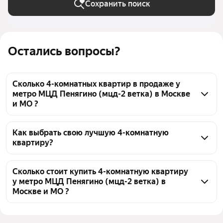
Сохранить поиск
Остались вопросы?
Сколько 4-комнатных квартир в продаже у
метро МЦД Пенягино (мцд-2 ветка) в Москве
и МО ?
На Яндекс Недвижимости в продаже у метро МЦД 
Пенягино (мцд-2 ветка) в Москве и МО 37 4-
Как выбрать свою лучшую 4-комнатную
квартиру?
комнатных квартир, из них 1 объявление от 
собственников, 31 объявление от агентств, 5 
Чтобы купить 4-комнатную квартиру у метро МЦД 
объявлений от застройщиков
Пенягино (мцд-2 ветка), воспользуйтесь тепловой 
Сколько стоит купить 4-комнатную квартиру
у метро МЦД Пенягино (мцд-2 ветка) в
картой для оценки инфраструктуры и 
Москве и МО ?
транспортной доступности в выбранном районе у 
метро МЦД Пенягино (мцд-2 ветка) в Москве и МО
Цена за 
119 048 — 870 130 ₽
квадратный метр