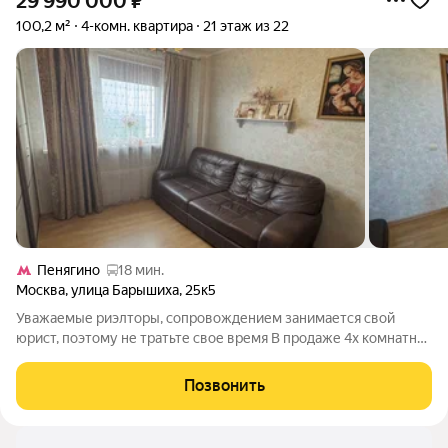
29 990 000
₽
100,2 м²
4-комн. квартира
21 этаж из 22
Пенягино
18 мин.
Москва
,
улица Барышиха
,
25к5
Уважаемые риэлторы, сопровождением занимается свой
юрист, поэтому не тратьте свое время В продаже 4х комнатная
видовая квартира в Митино Расположена на 21м этаже 22
этажного дома 4 раздельные комнаты обеспечивают
Позвонить
комфортное использование для всех