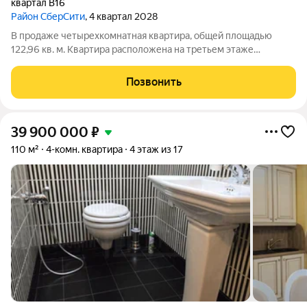
квартал В16
Район СберСити
, 4 квартал 2028
В продаже четырехкомнатная квартира, общей площадью
122,96 кв. м. Квартира расположена на третьем этаже
девятиэтажного корпуса Оптимум в квартале В16 нового
района СберСити, который строит Сбер. Архитектуру квартала
Позвонить
В16 создало итальянское бюро
39 900 000
₽
110 м²
4-комн. квартира
4 этаж из 17