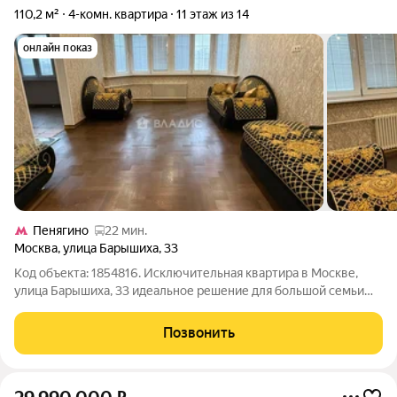
110,2 м²
4-комн. квартира
11 этаж из 14
онлайн показ
Пенягино
22 мин.
Москва
,
улица Барышиха
,
33
Код объекта: 1854816. Исключительная квартира в Москве,
улица Барышиха, 33 идеальное решение для большой семьи
или тех, кто ценит простор и комфорт. Эта четырёхкомнатная
квартира на одиннадцатом этаже двенадцатиэтажного
Позвонить
панельного дома 1998 года