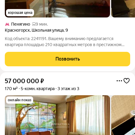
хорошая цена
Пенягино
9 мин.
Красногорск
,
Школьная улица
,
9
Код объекта: 2241191. Вашему вниманию предлагается
квартира площадью 210 квадратных метров в престижном
районе Красногорска. В данной квартире не сделан ремонт что
позволяет новому владельцу осуществить все свои
Позвонить
пожелания и воплотить в мечту удобную
57 000 000
₽
170 м²
5-комн. квартира
3 этаж из 3
онлайн показ