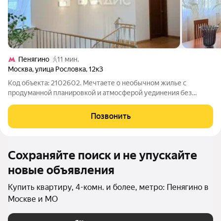
Пенягино
11 мин.
Москва
,
улица Рословка
,
12к3
Код объекта: 2102602. Мечтаете о необычном жилье с
продуманной планировкой и атмосферой уединения без
отказа от городской инфраструктуры? Представляем вашему
вниманию уникальную двухуровневую квартиру в
Позвонить
престижном посёлке «Митинский Оазис-2». Это не
Сохраняйте поиск и не упускайте
новые объявления
Купить квартиру, 4-комн. и более, метро: Пенягино в
Москве и МО