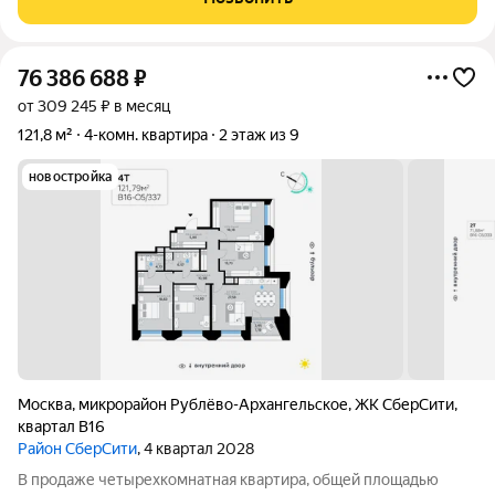
Легко купить: - один
76 386 688
₽
от 309 245 ₽ в месяц
121,8 м²
4-комн. квартира
2 этаж из 9
новостройка
Москва
,
микрорайон Рублёво-Архангельское
,
ЖК СберCити
,
квартал В16
Район СберСити
, 4 квартал 2028
В продаже четырехкомнатная квартира, общей площадью