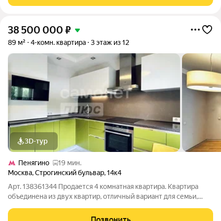
В16 создало итальянское бюро
38 500 000
₽
89 м²
4-комн. квартира
3 этаж из 12
3D-тур
Пенягино
19 мин.
Москва
,
Строгинский бульвар
,
14к4
Арт. 138361344 Продается 4 комнатная квартира. Квартира
объединена из двух квартир, отличный вариант для семьи,
которой нужна большая площадь, удобная планировка. Ремонт
современный, в хорошем состоянии, можно заехать и жить.
Позвонить