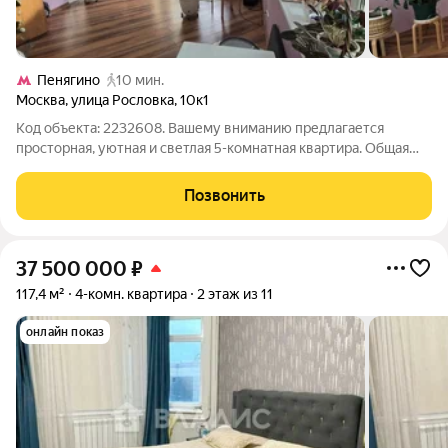
Пенягино
10 мин.
Москва
,
улица Рословка
,
10к1
Код объекта: 2232608. Вашему вниманию предлагается
просторная, уютная и светлая 5-комнатная квартира. Общая
площадь квартиры 135 кв. м, с просторной кухней 15 кв. м и
шикарной зоной отдыха - "зимним садом". Высокий первый
Позвонить
этаж. Комнаты изолированные,
37 500 000
₽
117,4 м²
4-комн. квартира
2 этаж из 11
онлайн показ