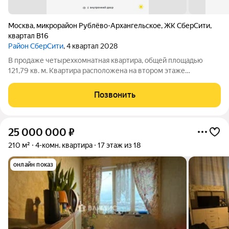
Москва
,
микрорайон Рублёво-Архангельское
,
ЖК СберCити
,
квартал В16
Район СберСити
, 4 квартал 2028
В продаже четырехкомнатная квартира, общей площадью
121,79 кв. м. Квартира расположена на втором этаже
девятиэтажного корпуса Оптимум в квартале В16 нового
района СберСити, который строит Сбер. Архитектуру квартала
Позвонить
В16 создало итальянское бюро
25 000 000
₽
210 м²
4-комн. квартира
17 этаж из 18
онлайн показ