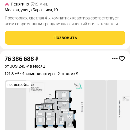
Пенягино
19 мин.
Москва
,
улица Барышиха
,
19
Просторная, светлая 4-х комнатная квартира соответствует
всем современным трендам: классический стиль, теплые и
нейтральные тона. Две изолированные спальни, кабинет,
большая гостиная (26,7 м2) и холл. В квартире выполнен
Позвонить
дизайнерский ремонт в
76 386 688
₽
от 309 245 ₽ в месяц
121,8 м²
4-комн. квартира
2 этаж из 9
новостройка