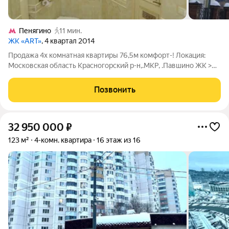
Пенягино
11 мин.
ЖК «ART»
, 4 квартал 2014
Продажа 4х комнатная квартиры 76,5м комфорт-! Локация:
Московская область Красногорский р-н,.МКР, .Павшино ЖК >
улица Авангардная дом 6. Основные параметры: этаж: 7/44;
планировка: прихожая 5 м ,кухня 24м, гостиная 24 м,спальня 9
Позвонить
м, спальня 16,5 м,
32 950 000
₽
123 м²
4-комн. квартира
16 этаж из 16