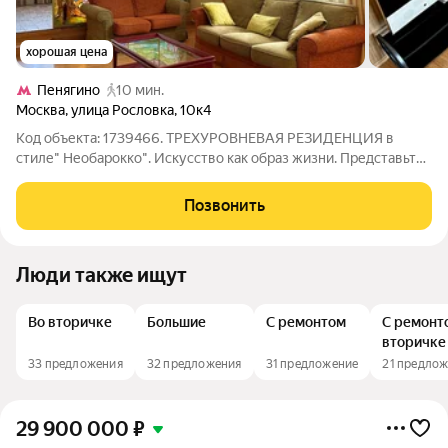
хорошая цена
Пенягино
10 мин.
Москва
,
улица Рословка
,
10к4
Код объекта: 1739466. ТРЕХУРОВНЕВАЯ РЕЗИДЕНЦИЯ в
стиле" Необарокко". Искусство как образ жизни. Представьте
себе пространство, где история встречается с современным
комфортом. Уникальная планировка квартиры 161,2 м типа
Позвонить
пентхаус в три уровня, ждет
Люди также ищут
Во вторичке
Большие
С ремонтом
С ремонт
вторичке
33 предложения
32 предложения
31 предложение
21 предло
29 900 000
₽