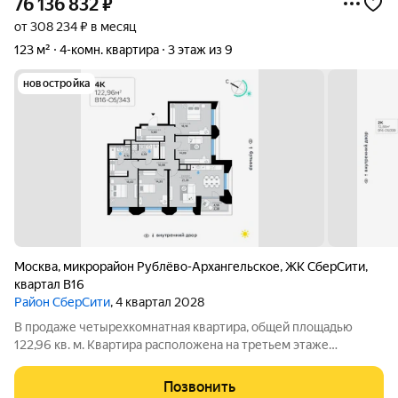
76 136 832
₽
от 308 234 ₽ в месяц
123 м²
4-комн. квартира
3 этаж из 9
новостройка
Москва
,
микрорайон Рублёво-Архангельское
,
ЖК СберCити
,
квартал В16
Район СберСити
, 4 квартал 2028
В продаже четырехкомнатная квартира, общей площадью
122,96 кв. м. Квартира расположена на третьем этаже
девятиэтажного корпуса Оптимум в квартале В16 нового
района СберСити, который строит Сбер. Архитектуру квартала
Позвонить