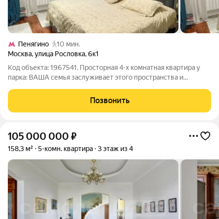
Пенягино
10 мин.
Москва
,
улица Рословка
,
6к1
Код объекта: 1967541. Просторная 4-х комнатная квартира у
парка: ВАША семья заслуживает этого пространства и
тишины.! Ваш личный парк прямо под окнами. Это готовый
маршрут для утренних пробежек, детских игр, спокойных
Позвонить
прогулок с колясками. Экология,
105 000 000
₽
158,3 м²
5-комн. квартира
3 этаж из 4