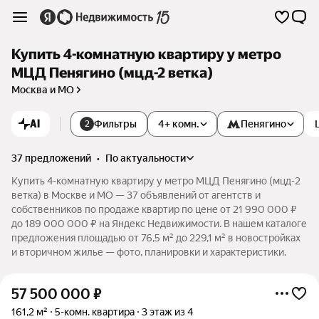
Купить 4-комнатную квартиру у метро
МЦД Пенягино (мцд-2 ветка)
Москва и МО
AI
Фильтры
4+ комн.
Пенягино
2
37 предложений
•
по актуальности
Купить 4-комнатную квартиру у метро МЦД Пенягино (мцд-2
ветка) в Москве и МО — 37 объявлений от агентств и
собственников по продаже квартир по цене от 21 990 000 ₽
до 189 000 000 ₽ на Яндекс Недвижимости. В нашем каталоге
предложения площадью от 76,5 м² до 229,1 м² в новостройках
и вторичном жилье — фото, планировки и характеристики.
57 500 000
₽
161,2 м²
5-комн. квартира
3 этаж из 4