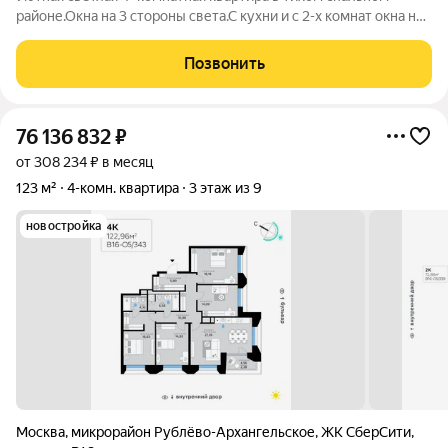
районе.Окна на 3 стороны света.С кухни и с 2-х комнат окна на
тихий зеленый двор.Чистые и аккуратные зоны общего
пользования (лифты, лестничные площадки, входная зона
Позвонить
подъезда), без запахов.В доме
76 136 832
₽
от 308 234 ₽ в месяц
123 м²
4-комн. квартира
3 этаж из 9
новостройка
Москва
,
микрорайон Рублёво-Архангельское
,
ЖК СберCити
,