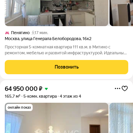
Пенягино
17 мин.
Москва
,
улица Генерала Белобородова
,
16к2
Просторная 5-комнатная квартира 111 кв.м. в Митино с
ремонтом, мебелью и развитой инфраструктурой. Идеальный
вариант для большой семьи. Вас ждет уютный мир с
изолированными комнатами для каждого, гостиной для общих
Позвонить
вечеров и выгодным расположением у
64 950 000
₽
165,7 м²
5-комн. квартира
4 этаж из 4
онлайн показ