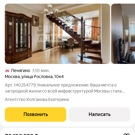
Пенягино
10 мин.
Москва
,
улица Рословка
,
10к4
Арт. 140254779 Уникальное предложение: Ваша мечта о
загородной жизни со всей инфраструктурой Москвы стала
реальностью! Представляем вашему вниманию эксклюзивную
Агентство Колганова Екатерина
квартиру, которая сочетает в себе простор и приватность
загородного дома с престижем и
Позвонить
Написать