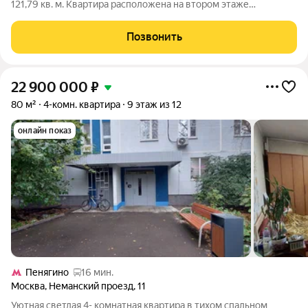
121,79 кв. м. Квартира расположена на втором этаже
девятиэтажного корпуса Оптимум в квартале В16 нового
района СберСити, который строит Сбер. Архитектуру квартала
Позвонить
В16 создало итальянское бюро
22 900 000
₽
80 м²
4-комн. квартира
9 этаж из 12
онлайн показ
Пенягино
16 мин.
Москва
,
Неманский проезд
,
11
Уютная светлая 4- комнатная квартира в тихом спальном