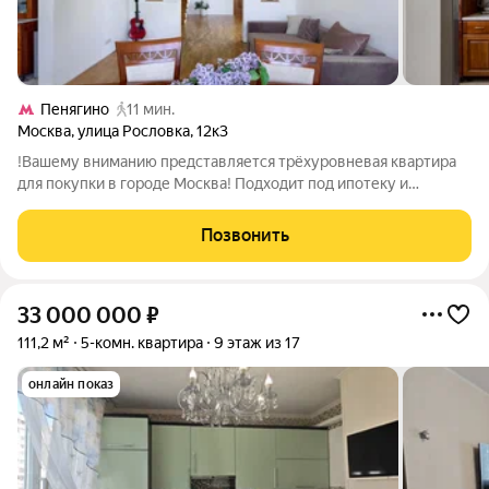
Пенягино
11 мин.
Москва
,
улица Рословка
,
12к3
!Вашему вниманию представляется трёхуровневая квартира
для покупки в городе Москва! Подходит под ипотеку и
материнский капитал! 1 взрослый собственник! Свободная
продажа! О квартире:Общая площадь-158,3 кв.м.; Кухня- 16
Позвонить
кв.м.; Три этажа, 5 и более
33 000 000
₽
111,2 м²
5-комн. квартира
9 этаж из 17
онлайн показ