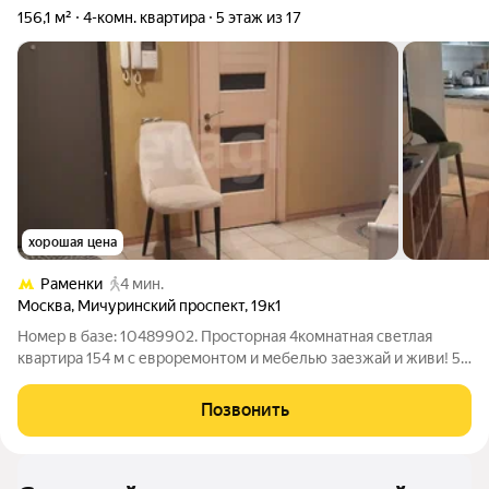
156,1 м²
4-комн. квартира
5 этаж из 17
хорошая цена
Раменки
4 мин.
Москва
,
Мичуринский проспект
,
19к1
Номер в базе: 10489902. Просторная 4комнатная светлая
квартира 154 м с евроремонтом и мебелью заезжай и живи! 5
мин. пешком до метро «Раменки» 5-й этаж. Огромная
кухнягостиная 70 м Изолированные комнаты, гардеробная,
Позвонить
лоджия Раздельный санузел,