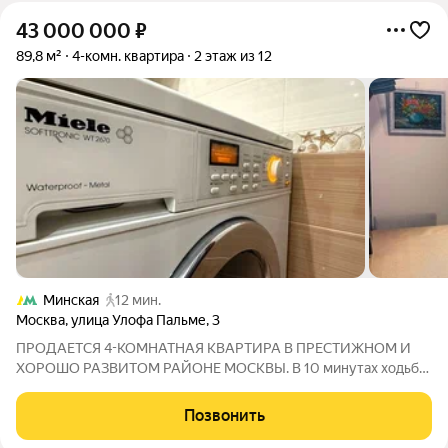
43 000 000
₽
89,8 м²
4-комн. квартира
2 этаж из 12
Минская
12 мин.
Москва
,
улица Улофа Пальме
,
3
ПРОДАЕТСЯ 4-КОМНАТНАЯ КВАРТИРА В ПРЕСТИЖНОМ И
ХОРОШО РАЗВИТОМ РАЙОНЕ МОСКВЫ. В 10 минутах ходьбы
от м. Минская. Торг при осмотре реальному покупателю.
Квартира в доме, который был построен для сотрудников
Позвонить
посольства. Находится на комфортном этаже, с