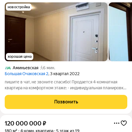
новостройка
хорошая цена
Аминьевская
6 мин.
Большая Очаковская 2
, 3 квартал 2022
пишите в чат, не звоните спасибо! Продается 4-комнатная
квартира на комфортном этаже: - индивидуальная планировка,
- три санузла, в т.ч. дизайнерский ремонт гостевого санузла, -
межкомнатные двери бренда Волховец из шпонированного
Позвонить
дуба, -
120 000 000
₽
180 м²
4-комн. квартира
5 этаж из 19