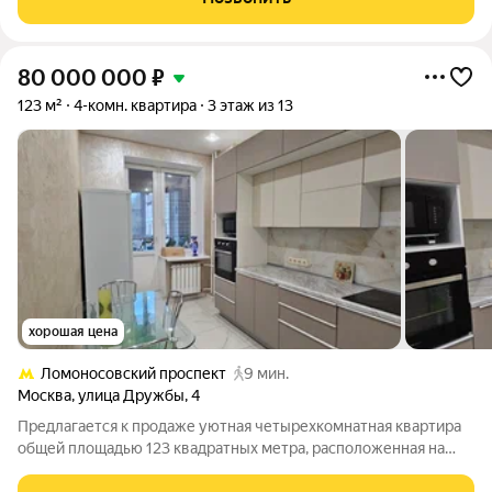
«Золотые Ключи 2». Главное достоинство
80 000 000
₽
123 м²
4-комн. квартира
3 этаж из 13
хорошая цена
Ломоносовский проспект
9 мин.
Москва
,
улица Дружбы
,
4
Предлагается к продаже уютная четырехкомнатная квартира
общей площадью 123 квадратных метра, расположенная на
третьем этаже кирпичного дома 2007 года постройки. Дом