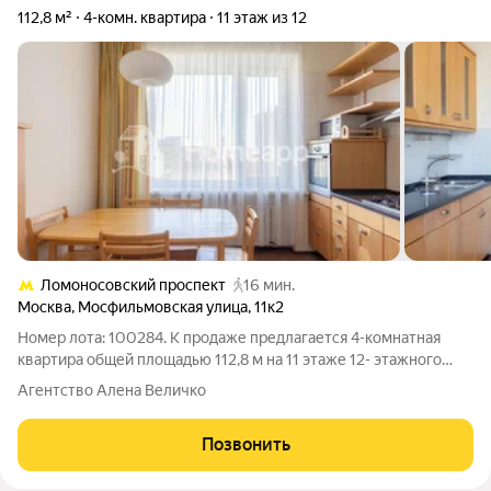
112,8 м²
4-комн. квартира
11 этаж из 12
Ломоносовский проспект
16 мин.
Москва
,
Мосфильмовская улица
,
11к2
Номер лота: 100284. К продаже предлагается 4-комнатная
квартира общей площадью 112,8 м на 11 этаже 12- этажного
кирпичного дома в одном из самых комфортных и престижных
Агентство Алена Величко
районов Западного округа. Дом, построенный в 1972 году.
Квартира в хорошем
Позвонить