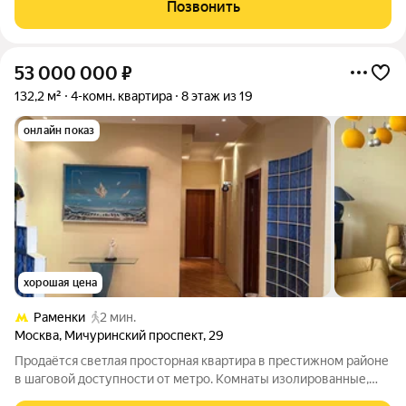
находится по адресу: Москва, улица Дружбы, 4. Это идеальное
Позвонить
место для тех, кто ценит
53 000 000
₽
132,2 м²
4-комн. квартира
8 этаж из 19
онлайн показ
хорошая цена
Раменки
2 мин.
Москва
,
Мичуринский проспект
,
29
Продаётся светлая просторная квартира в престижном районе
в шаговой доступности от метро. Комнаты изолированные,
большая кухня-гостиная-столовая, спальня, детская и кабинет.