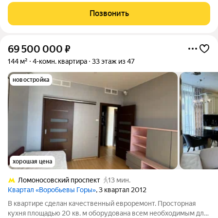
ограничено по времени! В квартире выполнен ремонт из
дорогих материалов. Прекрасная инфраструктура для жизни, в
Позвонить
шаговой доступности МЕТРО Раменки (2
69 500 000
₽
144 м²
4-комн. квартира
33 этаж из 47
новостройка
хорошая цена
Ломоносовский проспект
13 мин.
Квартал «Воробьевы Горы»
, 3 квартал 2012
В квартире сделан качественный евроремонт. Просторная
кухня площадью 20 кв. м оборудована всем необходимым для