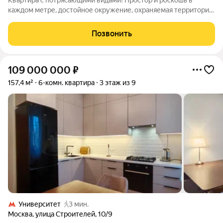
Квартира с потрясающими видами! Простор и роскошь в
каждом метре, достойное окружение, охраняемая территория,
собственный парк и пруд, современная инфраструктура в
комплексе, подземный паркинг! Представитель собственника
Позвонить
"ZAVIDOV REALTY". Позвоните
109 000 000
₽
157,4 м²
6-комн. квартира
3 этаж из 9
Университет
3 мин.
Москва
,
улица Строителей
,
10/9