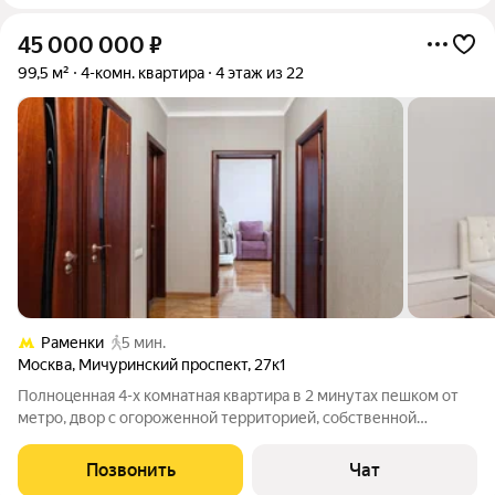
45 000 000
₽
99,5 м²
4-комн. квартира
4 этаж из 22
Раменки
5 мин.
Москва
,
Мичуринский проспект
,
27к1
Полноценная 4-х комнатная квартира в 2 минутах пешком от
метро, двор с огороженной территорией, собственной
парковкой и детской площадкой О КВАРТИРЕ - Планировка:
Прихожая, 4 изолированные комнаты, кухня из которой можно
Позвонить
Чат
выйти на балкон и большой