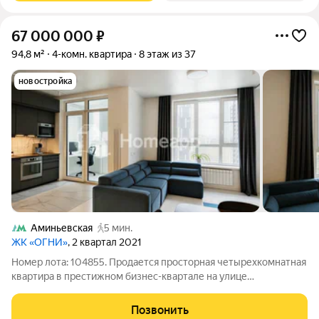
67 000 000
₽
94,8 м²
4-комн. квартира
8 этаж из 37
новостройка
Аминьевская
5 мин.
ЖК «ОГНИ»
, 2 квартал 2021
Номер лота: 104855. Продается просторная четырехкомнатная
квартира в престижном бизнес-квартале на улице
Мосфильмовская. Это место привлекает тех, кто ценит
комфорт, простор и уютные условия. Здесь есть все
Позвонить