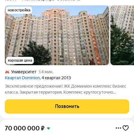
новостройка
хорошая цена
Университет
4 мин.
Квартал Dominion
, 4 квартал 2013
Эксклюзивное предложение! ЖК Доминион комплекс бизнес
класса. Закрытая территория. Комплекс круглосуточно
охраняется, ведется видеонаблюдение, оборудованы КПП,
доступ по смарт-ключам. Консьерж, колясочные комнаты.
Позвонить
Детские и спортивные площадки.
70 000 000
₽