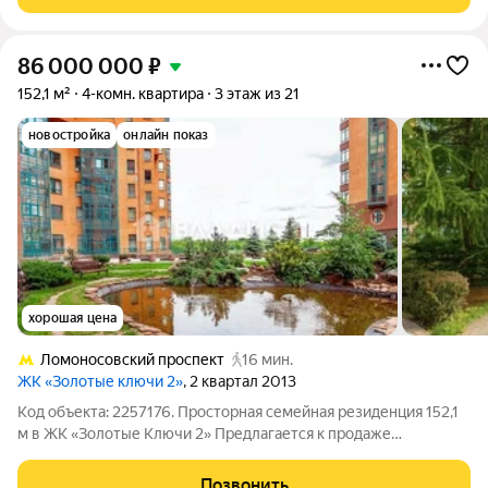
необходимое для комфортной жизни. Квартира
86 000 000
₽
152,1 м²
4-комн. квартира
3 этаж из 21
новостройка
онлайн показ
хорошая цена
Ломоносовский проспект
16 мин.
ЖК «Золотые ключи 2»
, 2 квартал 2013
Код объекта: 2257176. Просторная семейная резиденция 152,1
м в ЖК «Золотые Ключи 2» Предлагается к продаже
полноценная 4-комнатная квартира площадью 152 м в одном
из самых престижных жилых комплексов Москвы ЖК
Позвонить