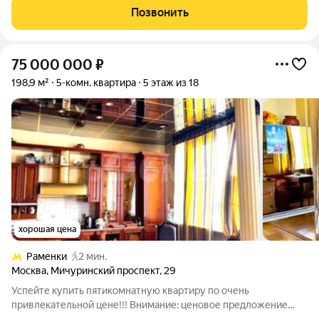
Есть постирочная. Ремонт делали из дорогих качественных
Позвонить
материалов. Наличие
75 000 000
₽
198,9 м²
5-комн. квартира
5 этаж из 18
хорошая цена
Раменки
2 мин.
Москва
,
Мичуринский проспект
,
29
Успейте купить пятикомнатную квартиру по очень
привлекательной цене!!! Внимание: ценовое предложение