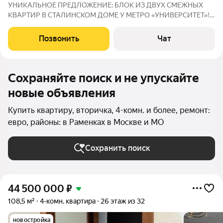
УНИКАЛЬНОЕ ПРЕДЛОЖЕНИЕ: БЛОК ИЗ ДВУХ СМЕЖНЫХ
КВАРТИР В СТАЛИНСКОМ ДОМЕ У МЕТРО «УНИВЕРСИТЕТ»!
4-комнатная + 2-комнатная 157,4 м пространства! Вашему
вниманию предлагается не просто квартиры, а целый
Позвонить
Чат
функциональный блок на 3-м этаже легендарного
Сохраняйте поиск и не упускайте
новые объявления
Купить квартиру, вторичка, 4-комн. и более, ремонт:
евро, районы: в Раменках в Москве и МО
Сохранить поиск
44 500 000
₽
108,5 м²
4-комн. квартира
26 этаж из 32
новостройка