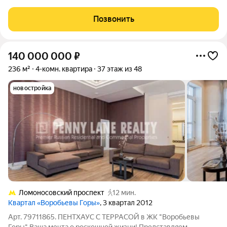
комфортного проживания. В квартире есть три совмещенных
санузла, что особенно удобно для большой семьи или при
Позвонить
приеме гостей. Окна выходят
140 000 000
₽
236 м²
4-комн. квартира
37 этаж из 48
новостройка
Ломоносовский проспект
12 мин.
Квартал «Воробьевы Горы»
, 3 квартал 2012
Арт. 79711865. ПЕНТХАУС С ТЕРРАСОЙ в ЖК "Воробьевы