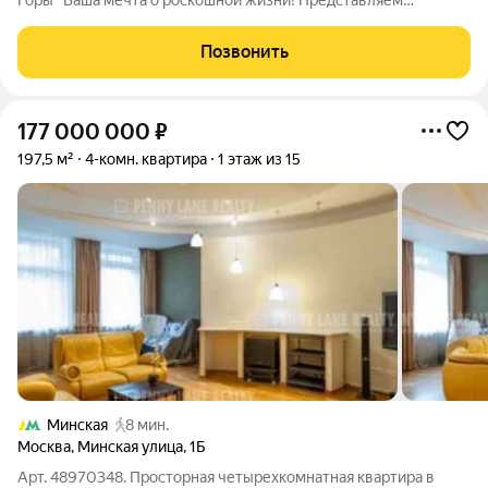
Горы" Ваша мечта о роскошной жизни! Представляем
эксклюзивный пентхаус с террасой в престижном ЖК
"Воробьевы Горы". Ремонт выполнен в современном стиле с
Позвонить
использованием высококачественных
177 000 000
₽
197,5 м²
4-комн. квартира
1 этаж из 15
Минская
8 мин.
Москва
,
Минская улица
,
1Б
Арт. 48970348. Просторная четырехкомнатная квартира в