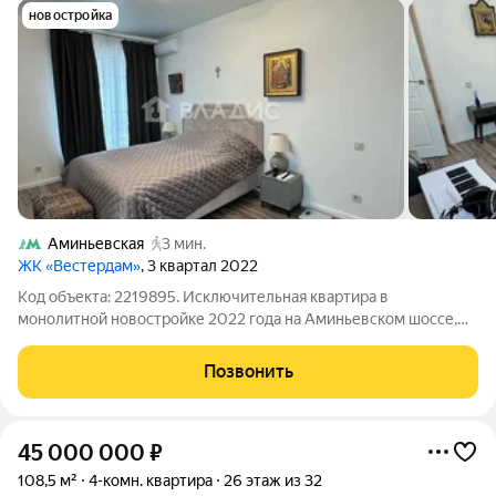
новостройка
Аминьевская
3 мин.
ЖК «Вестердам»
, 3 квартал 2022
Код объекта: 2219895. Исключительная квартира в
монолитной новостройке 2022 года на Аминьевском шоссе,
4Дк2 идеальное решение для тех, кто ценит комфорт и
современные удобства. Просторная четырёхкомнатная
Позвонить
квартира площадью 112 кв. м на 14-м этаже с
45 000 000
₽
108,5 м²
4-комн. квартира
26 этаж из 32