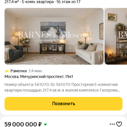
217,4 м²
5-комн. квартира
16 этаж из 17
Раменки
4 мин.
Москва
,
Мичуринский проспект
,
19к1
Номер объекта: 561070. ID: 561070 Просторная 5-комнатная
квартира площадью 217.4 кв.м. в жилом комплексе Газпрома
«Мичуринский 19». Дом построен в 1998 году по
индивидуальному проекту, состоит из 3 корпусов и
Позвонить
расположен в районе Раменки - одном из
59 000 000
₽