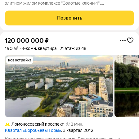
элитном жилом комплексе "Золотые ключи-1".
Функциональная планировка: кухня-столовая, гостиная, три
спальни, кабинет, два полноценных санузла, гардеробная,
Позвонить
кладовая комната. Отделка выполнена в
120 000 000
₽
190 м²
4-комн. квартира
21 этаж из 48
новостройка
Ломоносовский проспект
12 мин.
Квартал «Воробьевы Горы»
, 3 квартал 2012