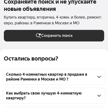
Сохраняйте поиск и не упускайте
новые объявления
Купить квартиру, вторичка, 4-комн. и более, ремонт:
евро, районы: в Раменках в Москве и МО
Сохранить поиск
Остались вопросы?
Сколько 4-комнатных квартир в продаже в
районе Раменки в Москве и МО ?
На Яндекс Недвижимости в продаже в районе 
Раменки в Москве и МО 22 4-комнатных квартиры, 
Как выбрать свою лучшую 4-комнатную
квартиру?
из них 1 объявление от собственников, 21 
объявление от агентств
Чтобы купить 4-комнатную квартиру с 