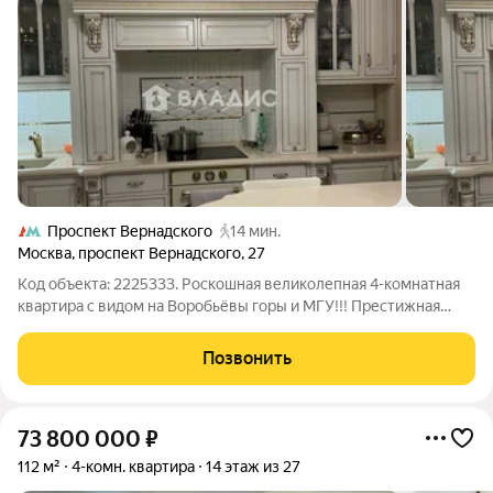
Проспект Вернадского
14 мин.
Москва
,
проспект Вернадского
,
27
Код объекта: 2225333. Роскошная великолепная 4-комнатная
квартира с видом на Воробьёвы горы и МГУ!!! Престижная
локация, юго-запад Москвы Респектабельный Ломоносовский
район. Тишина, зелень, развитая инфраструктура. В пешей
Позвонить
доступности: станции
73 800 000
₽
112 м²
4-комн. квартира
14 этаж из 27