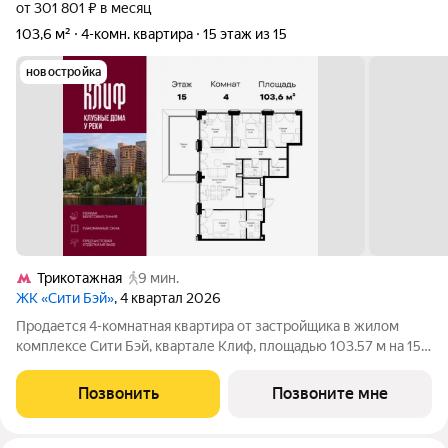
от 301 801 ₽ в месяц
103,6 м²
4-комн. квартира
15 этаж из 15
новостройка
Трикотажная
9 мин.
ЖК «Сити Бэй»
, 4 квартал 2026
Продается 4-комнатная квартира от застройщика в жилом
комплексе Сити Бэй, квартале Клиф, площадью 103.57 м на 15
этаже. Срок сдачи 4 квартал 2026 года. Клиф от Сити Бэй - это
пять Клубных домов на первой линии озелененной
Позвонить
Позвоните мне
набережной Реки Москвы. Со