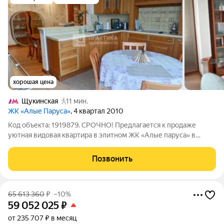
хорошая цена
Щукинская
11 мин.
ЖК «Алые Паруса»
, 4 квартал 2010
Код объекта: 1919879. СРОЧНО! Предлагается к продаже
уютная видовая квартира в элитном ЖК «Алые паруса» в
корпусе В на 10 этаже с потрясающими видами на Москву-
реку. Общая площадь 172 кв.м. Окна квартиры выходят на три
Позвонить
стороны, что создает ощущение
65 613 360
₽
–10%
59 052 025
₽
от 235 707 ₽ в месяц