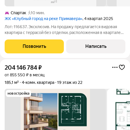
Спартак
10 мин.
ЖК «Клубный город на реке Примавера»
, 4 квартал 2025
Лот: 116637. Эксклюзив. На продажу предлагается видовая
квартира с террасой без отделки, расположенная в квартале
"Вивальди", на первой береговой линии, в премиальном
клубном городе на Москва-реке "Примавера". Общая площадь
Позвонить
Написать
- 195 кв.м., (вкл. площадь
204 146 784
₽
от 855 550 ₽ в месяц
185,1 м²
4-комн. квартира
19 этаж из 22
новостройка