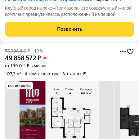
Клубный город на реке «Примавера» это современный жилой
комплекс премиум-класса, расположенный на первой
береговой линии Москвы-реки в экологически чистом районе
Покровское-Стрешнево. Под панорамными окнами квартир
Позвонить
находится собственный экопарк с
55 398 412
₽
–10%
49 858 572
₽
от 199 011 ₽ в месяц
107,3 м²
4-комн. квартира
3 этаж из 15
новостройка