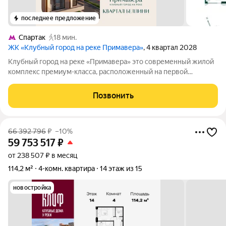
последнее предложение
Спартак
18 мин.
ЖК «Клубный город на реке Примавера»
, 4 квартал 2028
Клубный город на реке «Примавера» это современный жилой
комплекс премиум-класса, расположенный на первой
береговой линии Москвы-реки в экологически чистом районе
Покровское-Стрешнево. Под панорамными окнами квартир
Позвонить
находится собственный экопарк с
66 392 796
₽
–10%
59 753 517
₽
от 238 507 ₽ в месяц
114,2 м²
4-комн. квартира
14 этаж из 15
новостройка