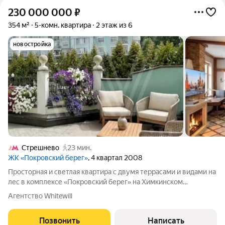
230 000 000
₽
354 м²
5-комн. квартира
2 этаж из 6
новостройка
Стрешнево
23 мин.
ЖК «Покровский берег»
, 4 квартал 2008
Просторная и светлая квартира с двумя террасами и видами на
лес в комплексе «Покровский берег» на Химкинском
водохранилище. Квартира с отделкой площадью 354 м
Агентство Whitewill
расположена на первом этаже. Планировка: кухня-гостиная с
выходом на большую террасу и
Позвонить
Написать