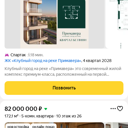
Спартак
18 мин.
ЖК «Клубный город на реке Примавера»
, 4 квартал 2028
Клубный город на реке «Примавера» это современный жилой
комплекс премиум-класса, расположенный на первой
береговой линии Москвы-реки в экологически чистом районе
Покровское-Стрешнево. Под панорамными окнами квартир
Позвонить
находится собственный экопарк с
82 000 000
₽
172,1 м²
5-комн. квартира
10 этаж из 26
новостройка
онлайн показ