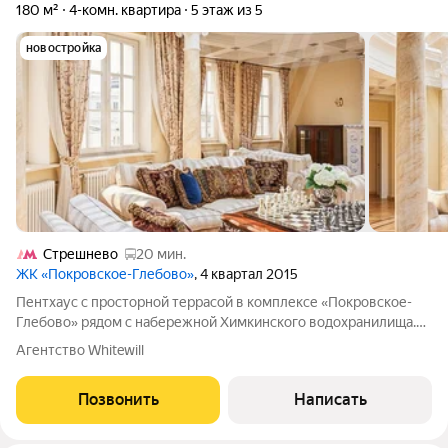
180 м²
4-комн. квартира
5 этаж из 5
новостройка
Стрешнево
20 мин.
ЖК «Покровское-Глебово»
, 4 квартал 2015
Пентхаус с просторной террасой в комплексе «Покровское-
Глебово» рядом с набережной Химкинского водохранилища.
Планировкой предусмотрены гостиная, кухня, мастер-спальня
Агентство Whitewill
с собственной ванной и сауной, вторая спальня со своим
санузлом, кабинет,
Позвонить
Написать