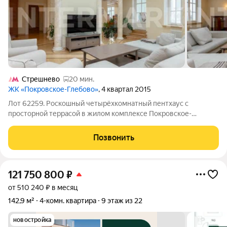
Стрешнево
20 мин.
ЖК «Покровское-Глебово»
, 4 квартал 2015
Лот 62259. Роскошный четырёхкомнатный пентхаус с
просторной террасой в жилом комплексе Покровское-
Глебово. Авторская концепция дизайн-проекта квартиры
разработана известным художником и архитектором,
Позвонить
работающим в неоклассическом стиле в традициях
121 750 800
₽
от 510 240 ₽ в месяц
142,9 м²
4-комн. квартира
9 этаж из 22
новостройка