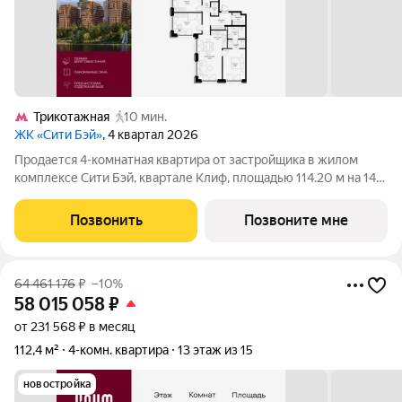
Трикотажная
10 мин.
ЖК «Сити Бэй»
, 4 квартал 2026
Продается 4-комнатная квартира от застройщика в жилом
комплексе Сити Бэй, квартале Клиф, площадью 114.20 м на 14
этаже. Срок сдачи 4 квартал 2026 года. Клиф от Сити Бэй - это
пять Клубных домов на первой линии озелененной
Позвонить
Позвоните мне
набережной Реки Москвы. Со
64 461 176
₽
–10%
58 015 058
₽
от 231 568 ₽ в месяц
112,4 м²
4-комн. квартира
13 этаж из 15
новостройка