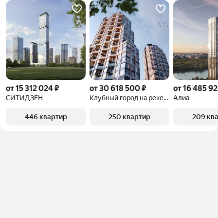
от 15 312 024 ₽
от 30 618 500 ₽
от 16 485 92
СИТИДЗЕН
Клубный город на реке Примавера
Алиа
446 квартир
250 квартир
209 кв