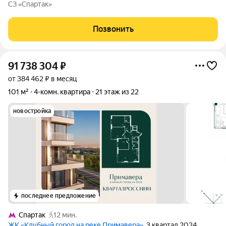
береговой линии Москвы-реки в экологически чистом районе
СЗ «Спартак»
Покровское-Стрешнево. Под панорамными окнами квартир
находится собственный экопарк с
Позвонить
91 738 304
₽
от 384 462 ₽ в месяц
101 м²
4-комн. квартира
21 этаж из 22
новостройка
последнее предложение
Спартак
12 мин.
ЖК «Клубный город на реке Примавера»
, 3 квартал 2024