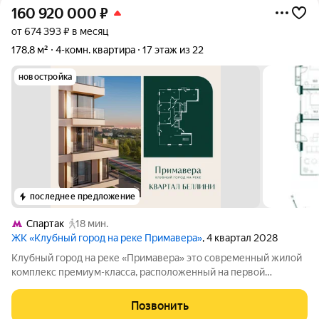
160 920 000
₽
от 674 393 ₽ в месяц
178,8 м²
4-комн. квартира
17 этаж из 22
новостройка
последнее предложение
Спартак
18 мин.
ЖК «Клубный город на реке Примавера»
, 4 квартал 2028
Клубный город на реке «Примавера» это современный жилой
комплекс премиум-класса, расположенный на первой
береговой линии Москвы-реки в экологически чистом районе
Покровское-Стрешнево. Под панорамными окнами квартир
Позвонить
находится собственный экопарк с