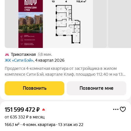
Трикотажная
8 мин.
ЖК «Сити Бэй»
, 4 квартал 2026
Продается 4-комнатная квартира от застройщика в жилом
комплексе Сити Бэй, квартале Клиф, площадью 112.40 м на 13
этаже. Срок сдачи 4 квартал 2026 года. Клиф от Сити Бэй - это
пять Клубных домов на первой линии озелененной
Позвонить
Позвоните мне
набережной Реки Москвы. Со
151 599 472
₽
от 635 332 ₽ в месяц
166,1 м²
4-комн. квартира
13 этаж из 22