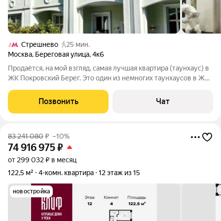
Стрешнево
25 мин.
Москва
,
Береговая улица
,
4к6
Продаётся, на мой взгляд, самая лучшая квартира (таунхаус) в
ЖК Покровский Берег. Это один из немногих таунхаусов в ЖК,
у которых есть своя придомовая территория, и единственный,
который имеет собственный выход в парк Покровское-
Позвонить
Чат
Стрешнево. Одна из
83 241 080
₽
–10%
74 916 975
₽
от 299 032 ₽ в месяц
122,5 м²
4-комн. квартира
12 этаж из 15
новостройка