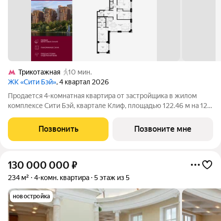
Трикотажная
10 мин.
ЖК «Сити Бэй»
, 4 квартал 2026
Продается 4-комнатная квартира от застройщика в жилом
комплексе Сити Бэй, квартале Клиф, площадью 122.46 м на 12
этаже. Срок сдачи 4 квартал 2026 года. Клиф от Сити Бэй - это
пять Клубных домов на первой линии озелененной
Позвонить
Позвоните мне
набережной Реки Москвы. Со
130 000 000
₽
234 м²
4-комн. квартира
5 этаж из 5
новостройка