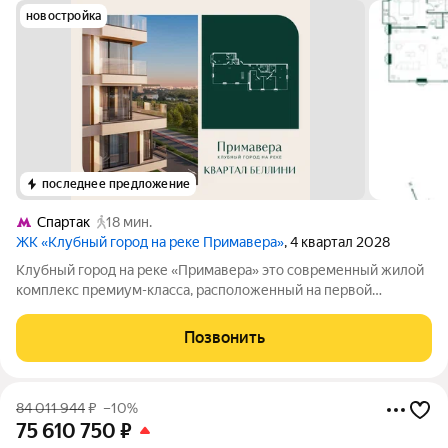
новостройка
последнее предложение
Спартак
18 мин.
ЖК «Клубный город на реке Примавера»
, 4 квартал 2028
Клубный город на реке «Примавера» это современный жилой
комплекс премиум-класса, расположенный на первой
береговой линии Москвы-реки в экологически чистом районе
Покровское-Стрешнево. Под панорамными окнами квартир
Позвонить
находится собственный экопарк с
84 011 944
₽
–10%
75 610 750
₽