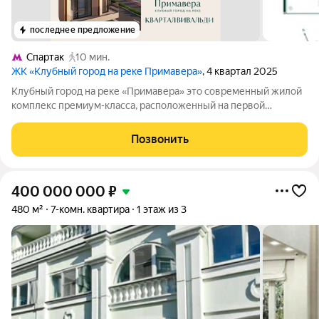
последнее предложение
Спартак
10 мин.
ЖК «Клубный город на реке Примавера»
, 4 квартал 2025
Клубный город на реке «Примавера» это современный жилой
комплекс премиум-класса, расположенный на первой
береговой линии Москвы-реки в экологически чистом районе
Покровское-Стрешнево. Под панорамными окнами квартир
Позвонить
находится собственный экопарк с
400 000 000
₽
480 м²
7-комн. квартира
1 этаж из 3