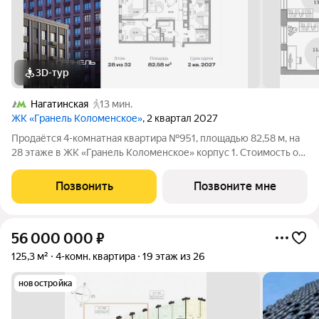
3D-тур
Нагатинская
13 мин.
ЖК «Гранель Коломенское»
, 2 квартал 2027
Продаётся 4-комнатная квартира №951, площадью 82,58 м, на
28 этаже в ЖК «Гранель Коломенское» корпус 1. Стоимость от
34807983 руб. Квартира без отделки, планировка угловая,
окна на улицу. Жилой квартал «Гранель Коломенское»
Позвонить
Позвоните мне
расположился на юге
56 000 000
₽
125,3 м²
4-комн. квартира
19 этаж из 26
новостройка