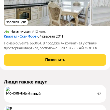
хорошая цена
Нагатинская
12 мин.
Квартал «Скай Форт»
, 4 квартал 2011
Номер объекта: 553184. В продаже 4х комнатная уютная и
просторная квартира, расположенная в ЖК СКАЙ ФОРТ в
ЮАО в 13 минутах пешком от станции метро Нагатинская
Площадь и планировка квартиры идеально подходят для
Позвонить
большой семьи: просторная кухня,
Люди также ищут
Монолитный
42