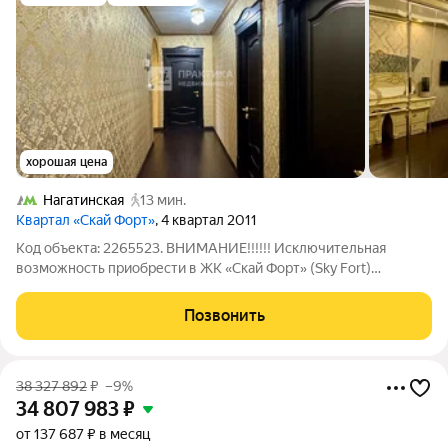
хорошая цена
Нагатинская
13 мин.
Квартал «Скай Форт»
, 4 квартал 2011
Код объекта: 2265523. ВНИМАНИЕ!!!!!! Исключительная
возможность приобрести в ЖК «Скай Форт» (Sky Fort)
просторную четырехкомнатную квартиру в престижном
районе Москвы! Описание квартиры: Отличное состояние и
Позвонить
удобная планировка для большой семьи:
38 327 892
₽
–9%
34 807 983
₽
от 137 687 ₽ в месяц