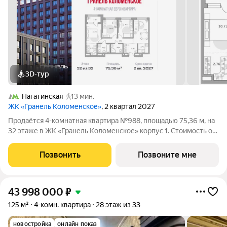
3D-тур
Нагатинская
13 мин.
ЖК «Гранель Коломенское»
, 2 квартал 2027
Продаётся 4-комнатная квартира №988, площадью 75,36 м, на
32 этаже в ЖК «Гранель Коломенское» корпус 1. Стоимость от
31764708 руб. Квартира без отделки, планировка
односторонняя, окна на улицу. Жилой квартал «Гранель
Позвонить
Позвоните мне
Коломенское» расположился на юге
43 998 000
₽
125 м²
4-комн. квартира
28 этаж из 33
новостройка
онлайн показ