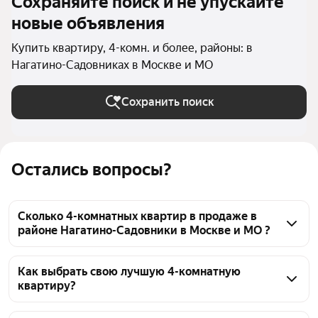
Сохраняйте поиск и не упускайте
новые объявления
Купить квартиру, 4-комн. и более, районы: в
Нагатино-Садовниках в Москве и МО
Сохранить поиск
Остались вопросы?
Сколько 4-комнатных квартир в продаже в
районе Нагатино-Садовники в Москве и МО ?
На Яндекс Недвижимости в продаже в районе 
Нагатино-Садовники в Москве и МО 45 4-
Как выбрать свою лучшую 4-комнатную
квартиру?
комнатных квартир, из них 26 объявлений от 
агентств, 19 объявлений от застройщиков
Чтобы купить 4-комнатную квартиру в районе 