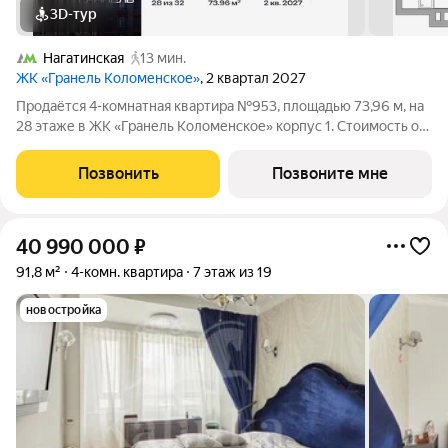
3D-тур
Нагатинская
13 мин.
ЖК «Гранель Коломенское»
, 2 квартал 2027
Продаётся 4-комнатная квартира №953, площадью 73,96 м, на
28 этаже в ЖК «Гранель Коломенское» корпус 1. Стоимость от
30444515 руб. Квартира без отделки, планировка
односторонняя, окна на улицу. Жилой квартал «Гранель
Позвонить
Позвоните мне
Коломенское» расположился на юге
40 990 000
₽
91,8 м²
4-комн. квартира
7 этаж из 19
новостройка