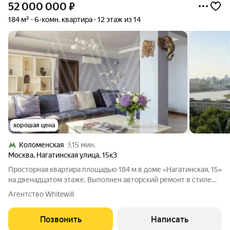
52 000 000
₽
184 м²
6-комн. квартира
12 этаж из 14
хорошая цена
Коломенская
15 мин.
Москва
,
Нагатинская улица
,
15к3
Просторная квартира площадью 184 м в доме «Нагатинская, 15»
на двенадцатом этаже. Выполнен авторский ремонт в стиле
современной классики, в оформлении использованы фактуры
Агентство Whitewill
мрамора и дерева. Многоуровневые потолки украшают
дизайнерские люстры.
Позвонить
Написать