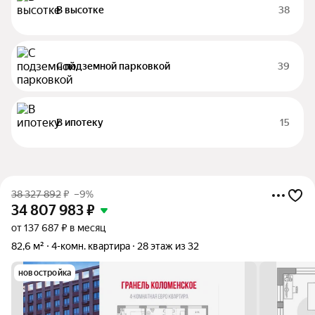
В высотке
38
С подземной парковкой
39
В ипотеку
15
38 327 892
₽
–9%
34 807 983
₽
от 137 687 ₽ в месяц
82,6 м²
4-комн. квартира
28 этаж из 32
новостройка