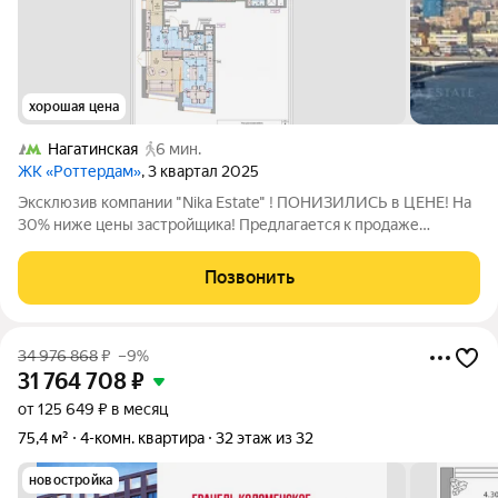
хорошая цена
Нагатинская
6 мин.
ЖК «Роттердам»
, 3 квартал 2025
Эксклюзив компании "Nika Estate" ! ПОНИЗИЛИСЬ в ЦЕНЕ! На
30% ниже цены застройщика! Предлагается к продаже
просторная, видовая квартира с террасой в ЖК "Роттердам"!
ПРЕИМУЩЕСТВА: - Планировка квартиры предлагает
Позвонить
безграничные возможности для создания
34 976 868
₽
–9%
31 764 708
₽
от 125 649 ₽ в месяц
75,4 м²
4-комн. квартира
32 этаж из 32
новостройка