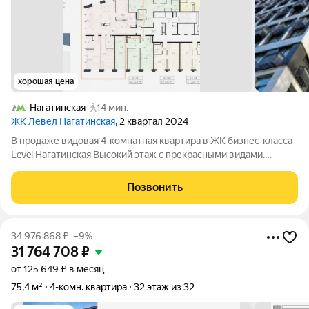
хорошая цена
Нагатинская
14 мин.
ЖК Левел Нагатинская
, 2 квартал 2024
В продаже видовая 4-комнатная квартира в ЖК бизнес-класса
Level Нагатинская Высокий этаж с прекрасными видами.
Прямой выход на благоустроенную набережную. Развитая
инфраструктура бизнес-класса. Экологичное окружение,
Позвонить
рядом парк "Коломенское".
34 976 868
₽
–9%
31 764 708
₽
от 125 649 ₽ в месяц
75,4 м²
4-комн. квартира
32 этаж из 32