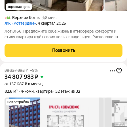
хорошая цена
Верхние Котлы
8 мин.
ЖК «Роттердам»
, 4 квартал 2025
Лот:8166. Предложите себе жизнь в атмосфере комфорта и
стиля квартира ждёт своих новых владельцев! Расположенная
на 21-м этаже 28-этажного монолитного здания, эта
просторная квартира (общая площадь 100 м) подарит вам
Позвонить
ощущение свободы и света.
38 327 892
₽
–9%
34 807 983
₽
от 137 687 ₽ в месяц
82,6 м²
4-комн. квартира
32 этаж из 32
новостройка