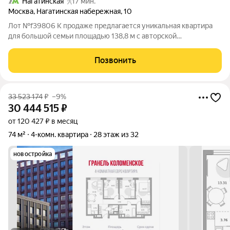
Нагатинская
17 мин.
Москва
,
Нагатинская набережная
,
10
Лот №f39806 К продаже предлагается уникальная квартира
для большой семьи площадью 138,8 м с авторской
планировкой, расположенная на 20 этаже по адресу:
Нагатинская набережная 10к3, в районе Нагатино-Садовники.
Позвонить
Дом находится прямо на набережной
33 523 174
₽
–9%
30 444 515
₽
от 120 427 ₽ в месяц
74 м²
4-комн. квартира
28 этаж из 32
новостройка