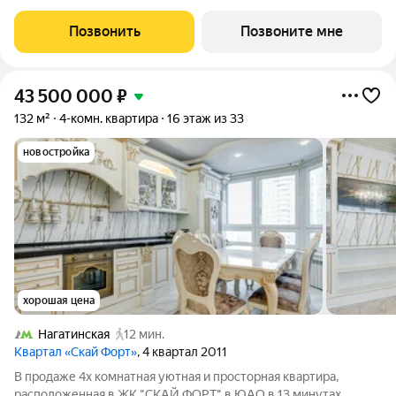
30444515 руб. Квартира без отделки, планировка
односторонняя, окна на улицу. Жилой квартал «Гранель
Позвонить
Позвоните мне
Коломенское» расположился на юге
43 500 000
₽
132 м²
4-комн. квартира
16 этаж из 33
новостройка
хорошая цена
Нагатинская
12 мин.
Квартал «Скай Форт»
, 4 квартал 2011
В продаже 4х комнатная уютная и просторная квартира,
расположенная в ЖК "СКАЙ ФОРТ" в ЮАО в 13 минутах