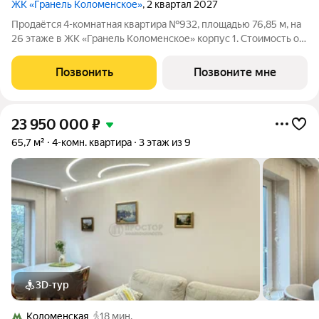
ЖК «Гранель Коломенское»
, 2 квартал 2027
Продаётся 4-комнатная квартира №932, площадью 76,85 м, на
26 этаже в ЖК «Гранель Коломенское» корпус 1. Стоимость от
32392752 руб. Квартира без отделки, планировка угловая, окна
во двор. Жилой квартал «Гранель Коломенское»
Позвонить
Позвоните мне
расположился на юге
23 950 000
₽
65,7 м²
4-комн. квартира
3 этаж из 9
3D-тур
Коломенская
18 мин.