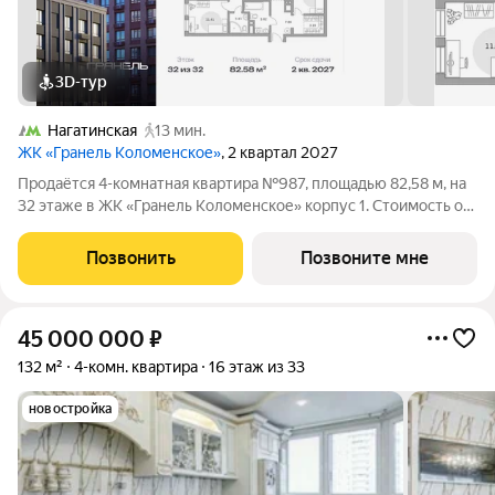
3D-тур
Нагатинская
13 мин.
ЖК «Гранель Коломенское»
, 2 квартал 2027
Продаётся 4-комнатная квартира №987, площадью 82,58 м, на
32 этаже в ЖК «Гранель Коломенское» корпус 1. Стоимость от
34807983 руб. Квартира без отделки, планировка угловая,
окна на улицу. Жилой квартал «Гранель Коломенское»
Позвонить
Позвоните мне
расположился на юге
45 000 000
₽
132 м²
4-комн. квартира
16 этаж из 33
новостройка