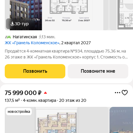
3D-тур
Нагатинская
13 мин.
ЖК «Гранель Коломенское»
, 2 квартал 2027
Продаётся 4-комнатная квартира №934, площадью 75,36 м, на
26 этаже в ЖК «Гранель Коломенское» корпус 1. Стоимость от
31764708 руб. Квартира без отделки, планировка
односторонняя, окна на улицу. Жилой квартал «Гранель
Позвонить
Позвоните мне
Коломенское» расположился на юге
75 999 000
₽
137,5 м²
4-комн. квартира
20 этаж из 20
новостройка