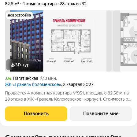
82,6 м²
4-комн. квартира
28 этаж из 32
новостройка
3D-тур
Нагатинская
13 мин.
ЖК «Гранель Коломенское»
, 2 квартал 2027
Продаётся 4-комнатная квартира №951, площадью 82,58 м, на
28 этаже в ЖК «Гранель Коломенское» корпус 1. Стоимость от
34807983 руб. Квартира без отделки, планировка угловая,
окна на улицу. Жилой квартал «Гранель Коломенское»
Позвонить
Позвоните мне
расположился на юге