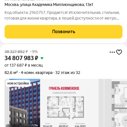
Москва
,
улица Академика Миллионщикова
,
13к1
Код объекта: 2160757. Продается! Исключительная, стильная,
готовая для жизни квартира, в пешей доступности от метро
Коломенская 15-20 минут. Квартира очень светлая и уютная с
функциональной планировкой. Вариант сразу заехать и жить,
Позвонить
не тратя время на
38 327 892
₽
–9%
34 807 983
₽
от 137 687 ₽ в месяц
82,6 м²
4-комн. квартира
32 этаж из 32
новостройка