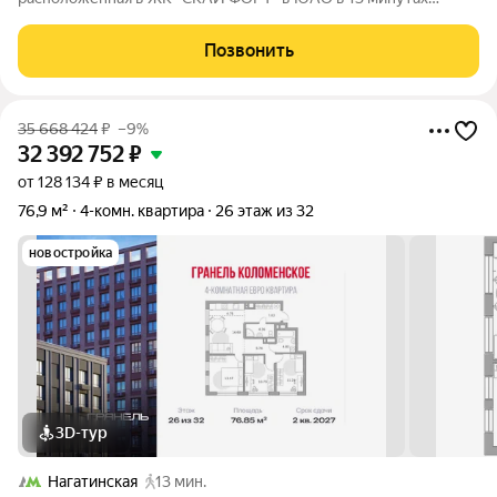
пешком от станции метро "Нагатинская". Площадь и
планировка квартиры идеально подходят для большой семьи:
Позвонить
просторная кухня, отдельно расположена
35 668 424
₽
–9%
32 392 752
₽
от 128 134 ₽ в месяц
76,9 м²
4-комн. квартира
26 этаж из 32
новостройка
3D-тур
Нагатинская
13 мин.