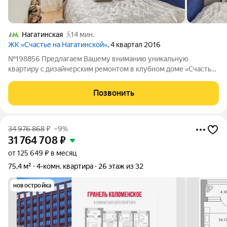
Нагатинская
14 мин.
ЖК «Счастье на Нагатинской»
, 4 квартал 2016
№198856 Предлагаем Вашему вниманию уникальную
квартиру с дизайнерским ремонтом в клубном доме «Счастье
на Нагатинской». Это эксклюзивное предложение для тех, кто
ценит безупречный стиль и приватность. Общая площадь
Позвонить
квартиры составляет 91,8 кв.м.
34 976 868
₽
–9%
31 764 708
₽
от 125 649 ₽ в месяц
75,4 м²
4-комн. квартира
26 этаж из 32
новостройка