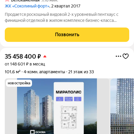
Белокаменная
18 мин.
ЖК «Соколиный форт»
, 2 квартал 2017
Продается роскошный видовой 2-х уровневый пентхаус с
финишной отделкой в жилом комплексе бизнес-класса
«Соколиный форт» в экологически чистом районе Москвы, в 5
минутах пешком от Национального парка «Лосиный остров»!
Позвонить
ЖК «Соколиный форт», ул. 1-я
35 458 400
₽
от 148 601 ₽ в месяц
101,6 м²
4-комн. апартаменты
21 этаж из 33
новостройка