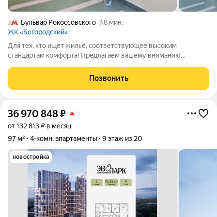
Бульвар Рокоссовского
8 мин.
ЖК «Богородский»
Для тех, кто ищет жильё, соответствующее высоким
стандартам комфорта! Предлагаем вашему вниманию
четырёхкомнатную квартиру с продуманной планировкой в
жилом комплексе «Богородский». Комплекс расположен на
Позвонить
закрытой, благоустроенной и охраняемой
36 970 848
₽
от 132 813 ₽ в месяц
97 м²
4-комн. апартаменты
9 этаж из 20
новостройка