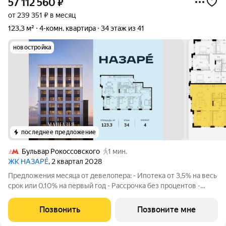
57 112 560
₽
от 239 351 ₽ в месяц
123,3 м²
4-комн. квартира
34 этаж из 41
новостройка
последнее предложение
Бульвар Рокоссовского
1 мин.
ЖК НАЗАРÉ
, 2 квартал 2028
Предложения месяца от девелопера: - Ипотека от 3,5% на весь
срок или 0,10% на первый год - Рассрочка без процентов -
Trade-in с проживанием на время строительства дома
Просторная 4-комнатная квартира. Общая площадь - 123.3 м2
Позвонить
Позвоните мне
на 34 этаже, без