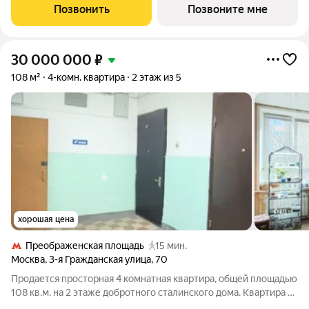
света и террасы с завораживающими видами на панораму
Позвонить
Позвоните мне
города и национальный
30 000 000
₽
108 м²
4-комн. квартира
2 этаж из 5
хорошая цена
Преображенская площадь
15 мин.
Москва
,
3-я Гражданская улица
,
70
Продается просторная 4 комнатная квартира, общей площадью
108 кв.м. на 2 этаже добротного сталинского дома. Квартира с
удобной планировкой и высокими потолками для большой