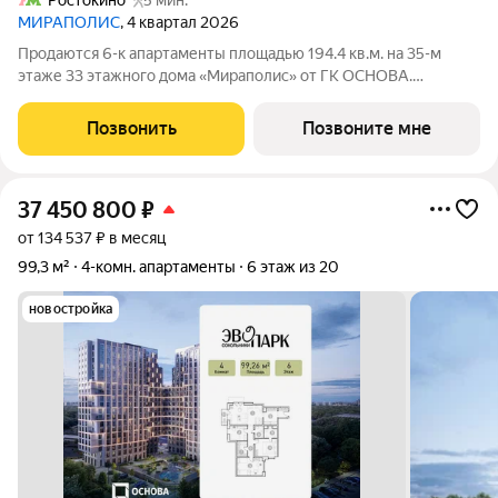
Ростокино
5 мин.
МИРАПОЛИС
, 4 квартал 2026
Продаются 6-к апартаменты площадью 194.4 кв.м. на 35-м
этаже 33 этажного дома «Мираполис» от ГК ОСНОВА.
МИРАПОЛИС проект для тех, кому важно, чтобы рядом было
всё для работы, отдыха и жизни. Проект состоит из четырех
Позвонить
Позвоните мне
башен с авторскими стеклянными
37 450 800
₽
от 134 537 ₽ в месяц
99,3 м²
4-комн. апартаменты
6 этаж из 20
новостройка