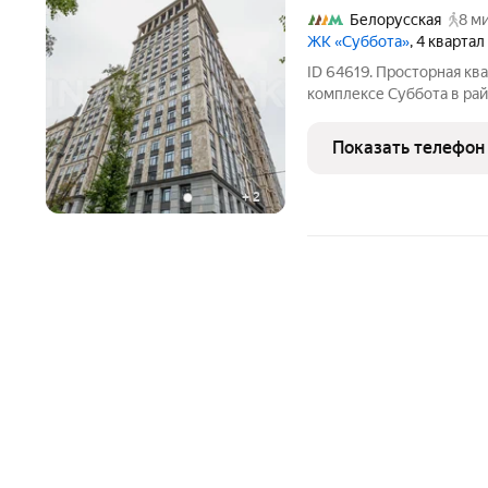
Белорусская
8 ми
ЖК «Суббота»
, 4 квартал
ID 64619. Просторная кв
комплексе Суббота в ра
функционально распланир
кухню-гостиную, 3 с/у и
Показать телефон
прекрасная
+
2