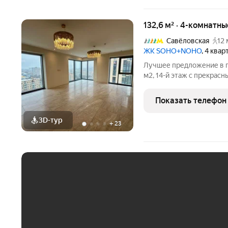
132,6 м² · 4-комнатн
Савёловская
12 
ЖК SOHO+NOHO
, 4 ква
Лучшее предложение в проекте Soho Noho
м2, 14-й этаж с прекрас
выполнен качественный 
отделочные материалы и
Показать телефон
Удобная планировка для 
3D-тур
+
23
ЕЖЕМЕСЯЧНЫЙ ПЛАТЁ