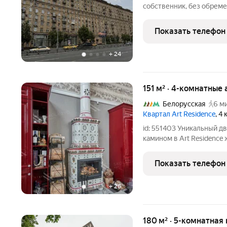
собственник, без обреме
комнатная квартира в д
потолками и удачной пла
Показать телефон
комфортный 8 этаж из 11.
+
24
151 м² · 4-комнатные
Белорусская
6 м
Квартал Art Residence
, 4
id: 551403 Уникальный д
камином в Art Residence
вашему вниманию экскл
комплексе Art Residence
Показать телефон
собственной террасой
+
26
180 м² · 5-комнатная