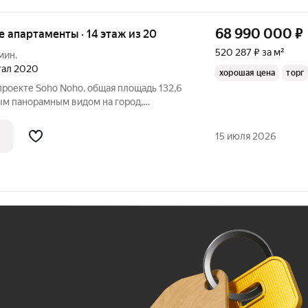
68 990 000
₽
ые апартаменты · 14 этаж из 20
520 287 ₽ за м²
мин.
ртал 2020
хорошая цена
торг
, общая площадь 132,6
ным панорамным видом на город,
ремонт в современном стиле,
 наполнение премиального уровня.
15 июля 2026
семьи с
Ж