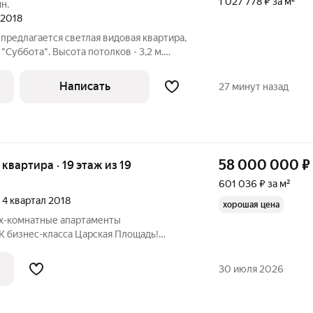
1 027 778 ₽ за м²
н.
 2018
 предлагается светлая видовая квартира,
"Суббота". Высота потолков - 3,2 м.
 возможностью спланировать: просторную
 спальни со своими гардеробными, две из
Написать
27 минут назад
58 000 000
₽
я квартира · 19 этаж из 19
601 036 ₽ за м²
, 4 квартал 2018
хорошая цена
х-комнатные апартаменты
изнес-класса Царская Площадь!
ФИИ СООТВЕТСТВУЮТ
РО АПАРТАМЕНТЫ: Комфортная
30 июля 2026
а для большой семьи, общий метраж -