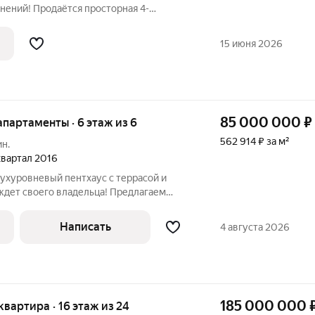
нений! Продаётся просторная 4-
обротном сталинском доме с высокими
нировкой. Общая площадь - 101,7 м2,
15 июня 2026
85 000 000
₽
 апартаменты · 6 этаж из 6
562 914 ₽ за м²
ин.
 квартал 2016
вухуровневый пентхаус с террасой и
 ждет своего владельца! Предлагаем
юзивный пентхаус в престижном жилом
. Этот двухуровневый апартамент с
Написать
4 августа 2026
185 000 000
 квартира · 16 этаж из 24