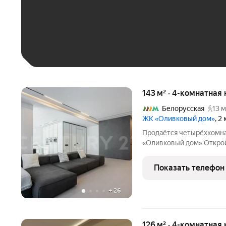
До 30 тыс. ₽
До 50 тыс. ₽
До 70 тыс. ₽
Больше 100 тыс. ₽
143 м² · 4-комнатная 
Белорусская
13 м
ЖК «Оливковый дом»
, 2
Продаётся четырёхкомна
«Оливковый дом» Откройт
эксклюзивном жилом ком
для вашего удобства. Всего 65 квартир 
Показать телефон
уюта гарантирована!
+
26
126 м² · 4-комнатная