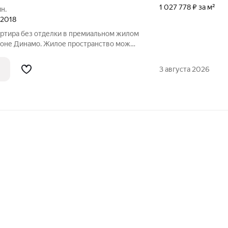
1 027 778 ₽ за м²
н.
 2018
артира без отделки в премиальном жилом
йоне Динамо. Жилое пространство можно
овать на 4 спальни с гардеробными,
 холл. Двусторонняя ориентация окон,
3 августа 2026