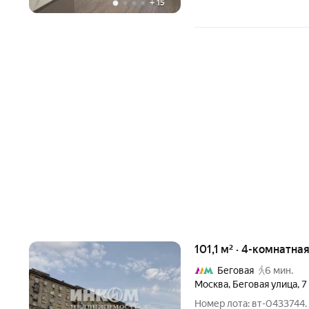
+
15
101,1 м² · 4-комнатна
Беговая
6 мин.
Москва
,
Беговая улица
,
7
Номер лота: вт-0433744.