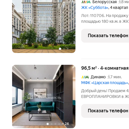
Белорусская
8 ми
ЖК «Суббота»
, 4 квартал
Лот: 110706. На продажу
площадью 180 кв.м. в ЖК 
Квартира без отделки с
гостиную, кухню, четыре
Показать телефон
96,5 м² · 4-комнатна
Динамо
7 мин.
МФК «Царская площадь»
Добрый день! Продаем 4
ЕВРОПЛАНИРОВКИ в ЖК б
ОПИСАНИЕ И ФОТОГРА
ДЕЙСТВИТЕЛЬНОСТИ! П
Показать телефон
эргономичная планировк
96,5м2 плюс
+
26