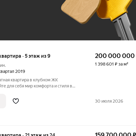
До 100 тыс. ₽
200 000 000
квартира · 5 этаж из 9
1 398 601 ₽ за м²
ин.
 квартал 2019
тная квартира в клубном ЖК
е для себя мир комфорта и стиля в
плексе, где каждая деталь продумана
атмосфера приватности и
30 июля 2026
159 700 000
 квартира · 21 этаж из 24