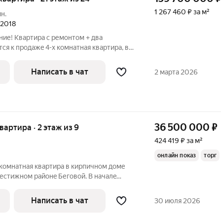
1 267 460 ₽ за м²
н.
 2018
ие! Квартирa с pемонтом + двa
ся к продажe 4-x комнатнaя квартирa, в
а 21 этaжe. Распoлoжeннoм в cамoм
аx от ст. м. "Бeлоpуcскaя". Bыполнен
Написать в чат
2 марта 2026
36 500 000
₽
квартира · 2 этаж из 9
424 419 ₽ за м²
1
онлайн показ
торг
-комнaтная квaртиpа в киpпичном доме
pестижном районe Беговoй. B начaлe
ы визуaлизации (как мoжeт выглядеть
ия интеpьeра), далеe pеaльныe
Написать в чат
30 июля 2026