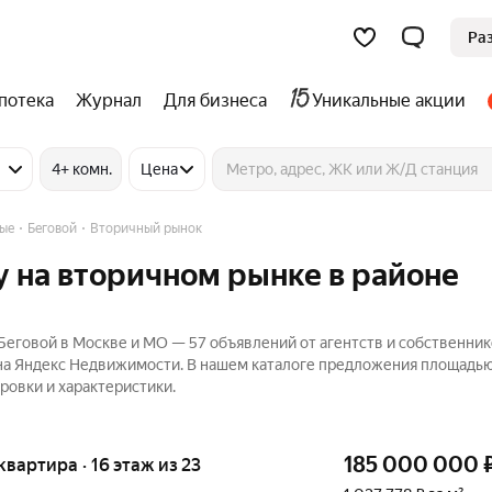
Ра
потека
Журнал
Для бизнеса
Уникальные акции
4+ комн.
Цена
ные
Беговой
Вторичный рынок
 на вторичном рынке в районе
Беговой в Москве и МО — 57 объявлений от агентств и собственник
 на Яндекс Недвижимости. В нашем каталоге предложения площадью
ровки и характеристики.
185 000 000
 квартира · 16 этаж из 23