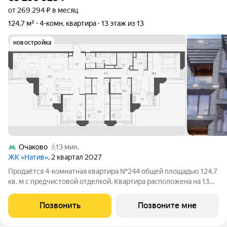
от 269 294 ₽ в месяц
124,7 м²
4-комн. квартира
13 этаж из 13
новостройка
Очаково
13 мин.
ЖК «Натив»
, 2 квартал 2027
Продаётся 4-комнатная квартира №244 общей площадью 124.7
кв. м с предчистовой отделкой. Квартира расположена на 13
этаже 13-этажного дома, корпус 5.3, в жилом комплексе
бизнес-класса на западе Москвы НАТИВ. До станции метро
Позвонить
Позвоните мне
«Аминьевская» 5 минут