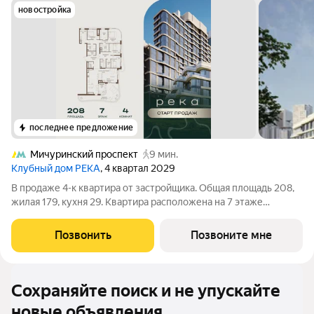
новостройка
последнее предложение
Мичуринский проспект
9 мин.
Клубный дом РЕКА
, 4 квартал 2029
В продаже 4-к квартира от застройщика. Общая площадь 208,
жилая 179, кухня 29. Квартира расположена на 7 этаже
клубного дома РЕКА-4, 5. Квартира без отделки. Срок сдачи: 4
кв. 2029 года. Высота потолка до 3.65 метра в квартирах и до
Позвонить
Позвоните мне
4,5 м в
Сохраняйте поиск и не упускайте
новые объявления