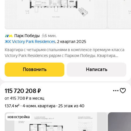
Парк Победы
6 мин.
ЖК Victory Park Residences
, 2 квартал 2025
Квартира с четырьмя спальнями в комплексе премиум-класса
Victory Park Residences рядом с Парком Победы. Квартира
площадью 266 м расположена на тринадцатом этаже в
корпусе 2. Выполнена дизайнерская отделка в стиле модерн с
Позвонить
Написать
использованием дорогостоящих
115 720 208
₽
от 415 708 ₽ в месяц
137,4 м²
4-комн. квартира
25 этаж из 40
новостройка