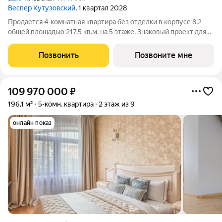
Веспер Кутузовский
, 1 квартал 2028
Продается 4-комнатная квартира без отделки в корпусе 8.2
общей площадью 217,5 кв.м. на 5 этаже. Знаковый проект для
ценителей комфортной городской среды от Веспер. Квартал
площадью 3,7 га расположен на Кутузовском проспекте и
Позвонить
Позвоните мне
воплощает новую
109 970 000
₽
196,1 м²
5-комн. квартира
2 этаж из 9
онлайн показ