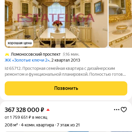
хорошая цена
Ломоносовский проспект
16 мин.
ЖК «Золотые ключи 2»
, 2 квартал 2013
Id 65712. Просторная семейная квартира с дизайнерским
ремонтом и функциональной планировкой. Полностью готова
к проживанию: мебель и техника остаются. Планировка:
прихожая с отдельной гардеробной; гостевой санузел с
Позвонить
душевой и постирочной;
367 328 000
₽
от 1 759 651 ₽ в месяц
208 м²
4-комн. квартира
7 этаж из 21