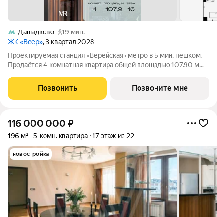
Давыдково
19 мин.
ЖК «Веер»
, 3 квартал 2028
Проектируемая станция «Верейская» метро в 5 мин. пешком.
Продаётся 4-комнатная квартира общей площадью 107.90 м
без отделки в ЖК Веер на 16-м этаже 22 этажного дома. ВЕЕР
это жилой квартал бизнес-класса в престижном ЗАО Москвы
Позвонить
Позвоните мне
всего 5 минут до
116 000 000
₽
196 м²
5-комн. квартира
17 этаж из 22
новостройка