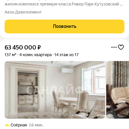
жилом комплексе премиум-класса Ривер Парк Кутузовский в
Башне Янтарь Премиальный жилой комплекс Ривер Парк
Аеон Девелопмент
Кутузовский строится в одном из самых престижных районов
столицы Дорогомилово, на
Позвонить
63 450 000
₽
137 м²
4-комн. квартира
14 этаж из 17
Озёрная
6 мин.