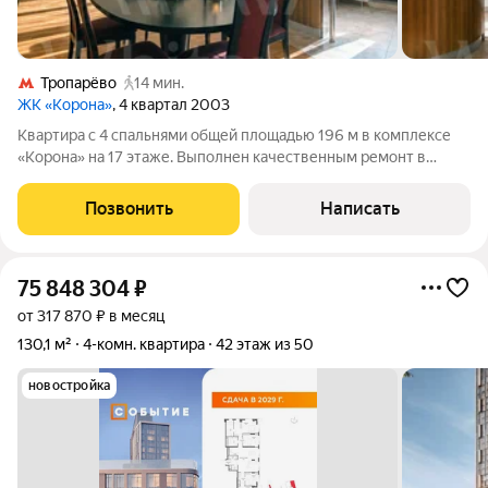
Тропарёво
14 мин.
ЖК «Корона»
, 4 квартал 2003
Квартира с 4 спальнями общей площадью 196 м в комплексе
«Корона» на 17 этаже. Выполнен качественным ремонт в
современном европейском стиле. Материалы, мебель и
бытовая техника от ведущих мировых производителей.
Позвонить
Написать
Высота потолков 3 метра. Функциональная
75 848 304
₽
от 317 870 ₽ в месяц
130,1 м²
4-комн. квартира
42 этаж из 50
новостройка