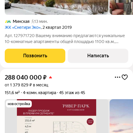
Минская
13 мин.
ЖК «Снегири Эко»
, 2 квартал 2019
Арт. 127971720 Вашему вниманию предлагаются уникальные
10-комнатные апартаменты общей площадью 1100 кв.м.,
полностью первый этаж, в ЖК «Снегири ЭКО» ,
расположенные в 15 минут пешком от метро Минская. Перед
Позвонить
Написать
вами не стандартные апартаменты. Это целый
288 040 000
₽
от 1 379 829 ₽ в месяц
151,6 м²
4-комн. квартира
45 этаж из 45
новостройка