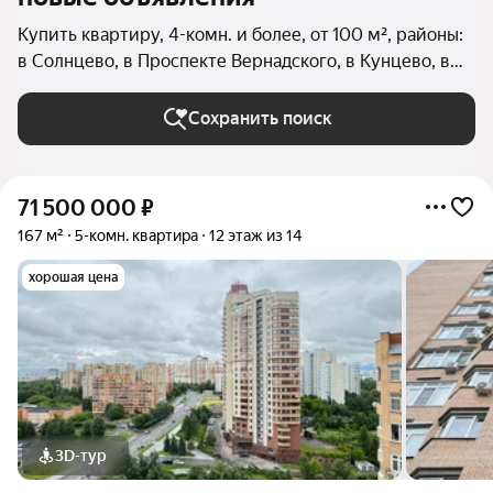
Купить квартиру, 4-комн. и более, от 100 м², районы:
в Солнцево, в Проспекте Вернадского, в Кунцево, в
Тропарёво-Никулино, в Очаково-Матвеевском, в
Дорогомилово, в Фили-Давыдково, в Можайском
Сохранить поиск
районе, в Ново-Переделкино, в Раменках, в
Крылатском, во Внуково, в Филёвском Парке в
Москве и МО
71 500 000
₽
167 м²
5-комн. квартира
12 этаж из 14
хорошая цена
3D-тур