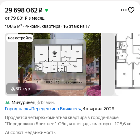
29 698 062
₽
от 79 881 ₽ в месяц
108,6 м²
4-комн. квартира
16 этаж из 17
новостройка
3D-тур
Мичуринец
12 мин.
Город-парк «Переделкино Ближнее»
, 4 квартал 2026
Продается четырехкомнатная квартира в городе-парке
"Переделкино Ближнее". Общая площадь квартиры - 108,6 кв.
м, этаж 16 из 17. Срок сдачи - 4 квартал 2026 года. Тип дома -
Абсолют Недвижимость
монолитный. ТОЛЬКО ДО 31 АВГУСТА выгодные условия на