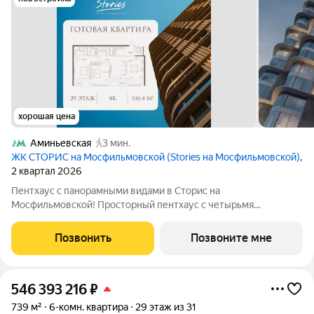
хорошая цена
Аминьевская
3 мин.
ЖК СТОРИС на Мосфильмовской (Stories на Мосфильмовской)
,
2 квартал 2026
Пентхаус с панорамными видами в Сторис на
Мосфильмовской! Просторный пентхаус с четырьмя
спальнями на 146,4 м на 29 этаже Сторис на Мосфильмовской.
Пентхаус отличается элегантной и продуманной планировкой:
Позвонить
Позвоните мне
спальные зоны и гардеробные гармонично
546 393 216
₽
739 м²
6-комн. квартира
29 этаж из 31