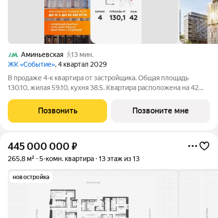
Аминьевская
13 мин.
ЖК «Событие»
, 4 квартал 2029
В продаже 4-к квартира от застройщика. Общая площадь
130.10, жилая 59.10, кухня 38.5. Квартира расположена на 42
этаже жилого квартала "Событие-6", корпус 1, Секция 1.
Квартира без отделки. Срок сдачи: 4 кв. 2029 года. СОБЫТИЕ.6
Позвонить
Позвоните мне
финальный дом
445 000 000
₽
265,8 м²
5-комн. квартира
13 этаж из 13
новостройка