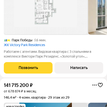
Парк Победы
6 мин.
ЖК Victory Park Residences
Работаем с агентами. Видовая квартира с 3 спальнями в
комплексе Виктори Парк Резиденс. «Золотой угол»,
невероятно красивые виды из гостиной на парк и
Георгиевскую церковь. Квартира площадью 179 м
Позвонить
Написать
расположена на 4 этаже в корпусе 2. Планировка
141 715 200
₽
от 678 874 ₽ в месяц
146,4 м²
4-комн. квартира
29 этаж из 29
новостройка