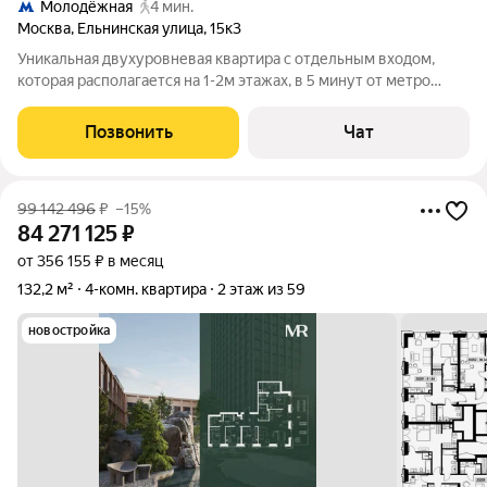
Молодёжная
4 мин.
Москва
,
Ельнинская улица
,
15к3
Уникальная двухуровневая квартира с отдельным входом,
которая располагается на 1-2м этажах, в 5 минут от метро
Молодежная и выездом на Рублевское шоссе, МКАД.
Камерный, малоэтажный (6-8) этажей элитный жилой
Позвонить
Чат
комплекс «Изумрудная долина». Дом
99 142 496
₽
–15%
84 271 125
₽
от 356 155 ₽ в месяц
132,2 м²
4-комн. квартира
2 этаж из 59
новостройка