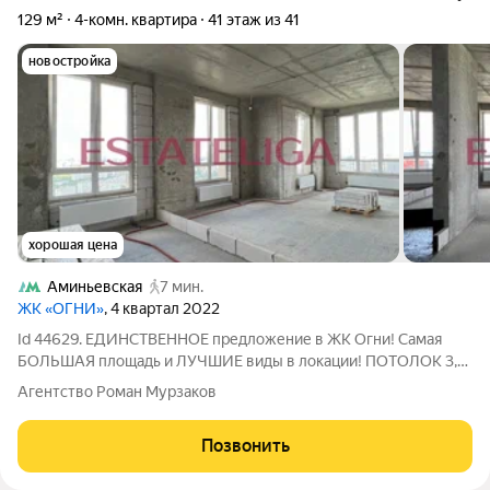
129 м²
4-комн. квартира
41 этаж из 41
новостройка
хорошая цена
Аминьевская
7 мин.
ЖК «ОГНИ»
, 4 квартал 2022
Id 44629. ЕДИНСТВЕННОЕ предложение в ЖК Огни! Самая
БОЛЬШАЯ площадь и ЛУЧШИЕ виды в локации! ПОТОЛОК 3,6
метра! О КВАРТИРЕ: - Увеличили площадь за счет
Агентство Роман Мурзаков
объединения 2х квартир 101 м2 + 28 м2 - Свободная
планировка позволяет создать функциональное
Позвонить