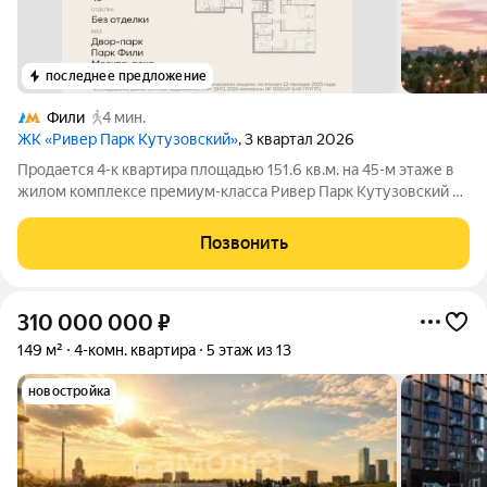
последнее предложение
Фили
4 мин.
ЖК «Ривер Парк Кутузовский»
, 3 квартал 2026
Продается 4-к квартира площадью 151.6 кв.м. на 45-м этаже в
жилом комплексе премиум-класса Ривер Парк Кутузовский в
Башне Янтарь Премиальный жилой комплекс Ривер Парк
Кутузовский строится в одном из самых престижных районов
Позвонить
столицы Дорогомилово, на
310 000 000
₽
149 м²
4-комн. квартира
5 этаж из 13
новостройка