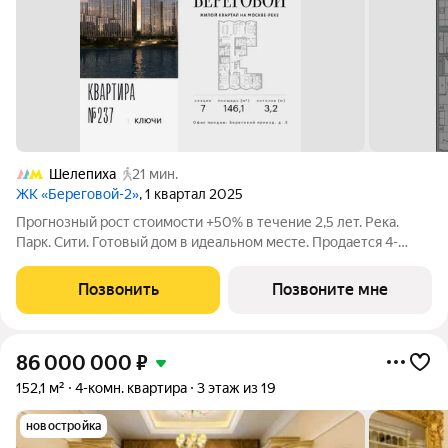
Шелепиха
21 мин.
ЖК «Береговой-2»
, 1 квартал 2025
Прогнозный рост стоимости +50% в течение 2,5 лет. Река.
Парк. Сити. Готовый дом в идеальном месте. Продается 4-
комнатная квартира на 11-м этаже с панорамным остеклением
и видом на парковый массив Фили - открытая перспектива без
Позвонить
Позвоните мне
риска высокоэтажной
86 000 000
₽
152,1 м²
4-комн. квартира
3 этаж из 19
новостройка