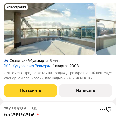
новостройка
Славянский бульвар
18 мин.
ЖК «Кутузовская Ривьера»
, 4 квартал 2008
Лот: 82313. Предлагается на продажу трехуровневый пентхаус
свободной планировки, площадью 738,87 кв.м. в ЖК
"Кутузовская Ривьера". Пентхаус располагается на 29,30,31
этажах. Это позволяет спланировать любую конфигурацию
Позвонить
Написать
будущей планировки. Панорамное
75 056 928
₽
–13%
65 299 529
₽