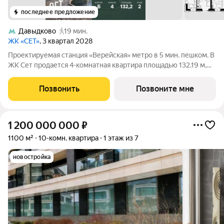
последнее предложение
Давыдково
19 мин.
ЖК «СЕТ»
, 3 квартал 2028
Проектируемая станция «Верейская» метро в 5 мин. пешком. В
ЖК Сет продается 4-комнатная квартира площадью 132.19 м,
расположенная в корпусе Б, на 2 этаже 59 этажного дома. Сет
имеет стратегически выгодное расположение в ЗАО, в районе
Позвонить
Позвоните мне
с большой
1 200 000 000
₽
1100 м²
10-комн. квартира
1 этаж из 7
новостройка