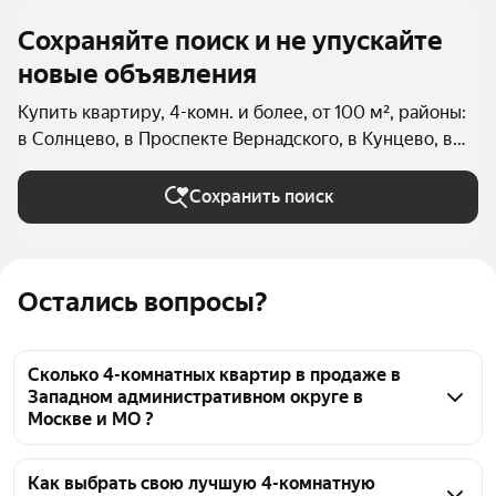
Сохраняйте поиск и не упускайте
новые объявления
Купить квартиру, 4-комн. и более, от 100 м², районы:
в Солнцево, в Проспекте Вернадского, в Кунцево, в
Тропарёво-Никулино, в Очаково-Матвеевском, в
Дорогомилово, в Фили-Давыдково, в Можайском
Сохранить поиск
районе, в Ново-Переделкино, в Раменках, в
Крылатском, во Внуково, в Филёвском Парке в
Москве и МО
Остались вопросы?
Сколько 4-комнатных квартир в продаже в
Западном административном округе в
Москве и МО ?
На Яндекс Недвижимости в продаже в Западном 
административном округе в Москве и МО 1337 4-
Как выбрать свою лучшую 4-комнатную