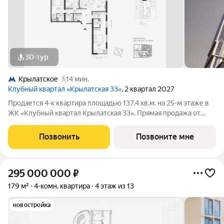
3D-тур
Крылатское
14 мин.
Клубный квартал «Крылатская 33»
, 2 квартал 2027
Продается 4-к квартира площадью 137.4 кв.м. на 25-м этаже в
ЖК «Клубный квартал Крылатская 33». Прямая продажа от
застройщика! Крылатская 33 - проект премиум-класса на
западе Москвы от специализированного застройщика
Позвонить
Позвоните мне
«Сияние». Комплекс расположен
295 000 000
₽
179 м²
4-комн. квартира
4 этаж из 13
новостройка