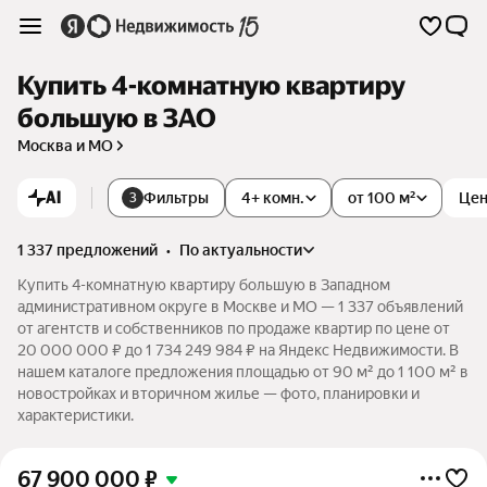
Купить 4-комнатную квартиру
большую в ЗАО
Москва и МО
AI
Фильтры
4+ комн.
от 100 м²
Це
3
1 337 предложений
•
по актуальности
Купить 4-комнатную квартиру большую в Западном
административном округе в Москве и МО — 1 337 объявлений
от агентств и собственников по продаже квартир по цене от
20 000 000 ₽ до 1 734 249 984 ₽ на Яндекс Недвижимости. В
нашем каталоге предложения площадью от 90 м² до 1 100 м² в
новостройках и вторичном жилье — фото, планировки и
характеристики.
67 900 000
₽