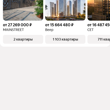
от 27 269 000 ₽
от 15 664 480 ₽
от 16 487 45
MAINSTREET
Веер
СЕТ
2 квартиры
1 103 квартиры
711 кв