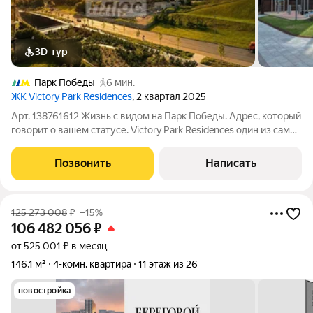
3D-тур
Парк Победы
6 мин.
ЖК Victory Park Residences
, 2 квартал 2025
Арт. 138761612 Жизнь с видом на Парк Победы. Адрес, который
говорит о вашем статусе. Victory Park Residences один из самых
престижных жилых комплексов Москвы, расположенный в
окружении Парка Победы, всего в трех минутах пешком от
Позвонить
Написать
станции метро «Парк
125 273 008
₽
–15%
106 482 056
₽
от 525 001 ₽ в месяц
146,1 м²
4-комн. квартира
11 этаж из 26
новостройка