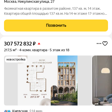
Москва
,
Никулинская улица
,
27
4комнатная квартира в развитом районе, 137 кв. м, 14 этаж.
Квартира общей площадью 137 кв.м. На 14-м этаже 17-этажного
дома. В планировке: гостиная, 3 изолированные спальни, 2
санузла. Кухня 15 кв. м. Выполнен качественный ремонт в
Позвонить
классическом
307 572 832
₽
217,5 м²
4-комн. квартира
5 этаж из 18
новостройка
Киевская
14 мин.