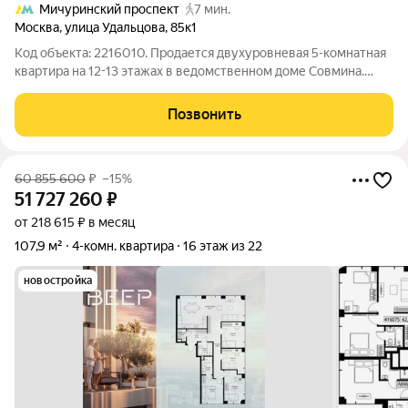
Мичуринский проспект
7 мин.
Москва
,
улица Удальцова
,
85к1
Код объекта: 2216010. Продается двухуровневая 5-комнатная
квартира на 12-13 этажах в ведомственном доме Совмина.
ОПИСАНИЕ КВАРТИРЫ: В 2014-2015 гг. был проведен
качественный капитальный ремонт и осуществлена
Позвонить
последующая дизайнерская отделка, заменены
60 855 600
₽
–15%
51 727 260
₽
от 218 615 ₽ в месяц
107,9 м²
4-комн. квартира
16 этаж из 22
новостройка