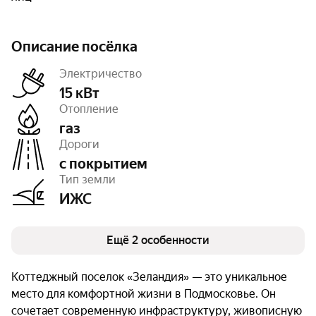
Описание посёлка
Электричество
15 кВт
Отопление
газ
Число объектов
203
Дороги
Очереди
1
с покрытием
Тип земли
ИЖС
Ещё 2 особенности
Коттеджный поселок «Зеландия» — это уникальное
место для комфортной жизни в Подмосковье. Он
сочетает современную инфраструктуру, живописную