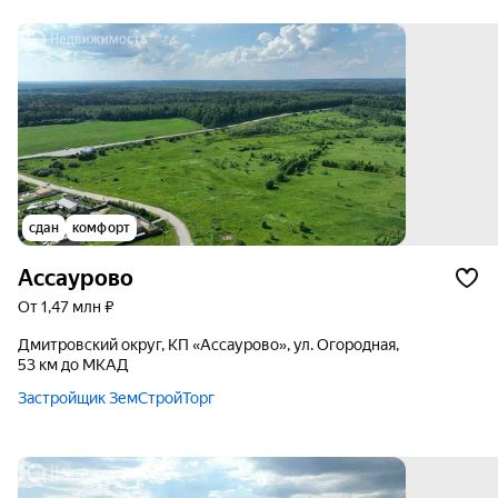
сдан
комфорт
Ассаурово
от 1,47 млн ₽
Дмитровский округ, КП «Ассаурово», ул. Огородная,
53 км до МКАД
Застройщик ЗемСтройТорг