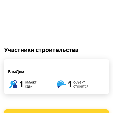
Участники строительства
ВамДом
1
1
объект
объект
сдан
строится