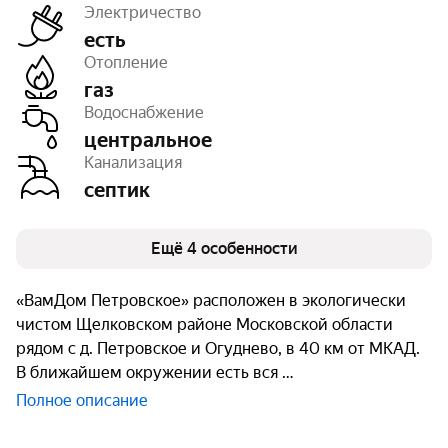
Электричество
есть
Отопление
газ
Дороги
с покрытием
Водоснабжение
Освещение
уличное
Число объектов
198
центральное
Очереди
1
Канализация
септик
Ещё 4 особенности
«ВамДом Петровское» расположен в экологически
чистом Щелковском районе Московской области
рядом с д. Петровское и Огуднево, в 40 км от МКАД.
В ближайшем окружении есть вся
Полное описание