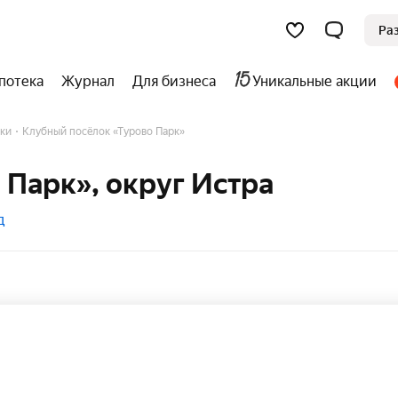
Ра
потека
Журнал
Для бизнеса
Уникальные акции
ки
Клубный посёлок «Турово Парк»
 Парк», округ Истра
д