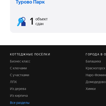
Турово Парк
1
объект
сдан
КОТТЕДЖНЫЕ ПОСЁЛКИ
ГОРОДА В 
Бизнес класс
Балашиха
С ключами
Красногорск
С участками
Наро-Фомин
ЛПХ
Домодедово
Из дерева
Химки
Из кирпича
Все разделы