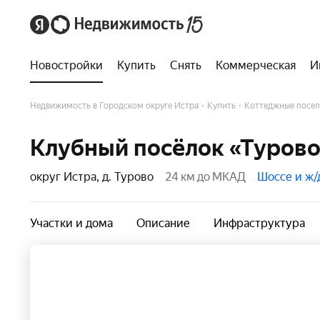
Новостройки
Купить
Снять
Коммерческая
И
Недвижимость в Городском округе Истра
Купить
Коттеджные посел
Клубный посёлок «Турово
округ Истра, д. Турово
24 км до МКАД
Шоссе и ж/
Участки и дома
Описание
Инфраструктура