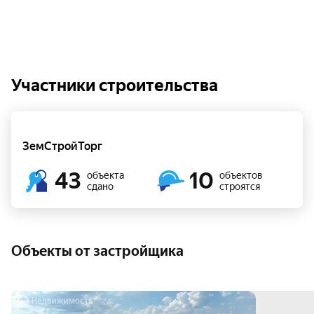
Участники строительства
ЗемСтройТорг
43
10
объекта
объектов
сдано
строятся
Объекты от застройщика