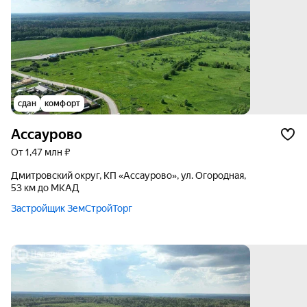
сдан
комфорт
Ассаурово
от 1,47 млн ₽
Дмитровский округ, КП «Ассаурово», ул. Огородная,
53 км до МКАД
Застройщик ЗемСтройТорг