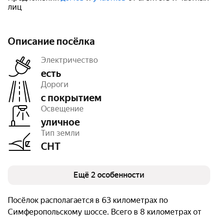
лиц
Описание посёлка
Электричество
есть
Дороги
с покрытием
Число объектов
962
Освещение
Очереди
1
уличное
Тип земли
СНТ
Ещё 2 особенности
Посёлок располагается в 63 километрах по
Симферопольскому шоссе. Всего в 8 километрах от