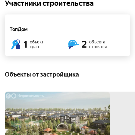
Участники строительства
ТопДом
1
2
объект
объекта
сдан
строятся
Объекты от застройщика