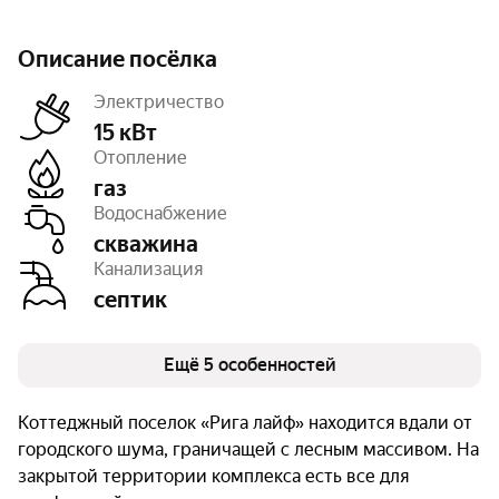
Описание посёлка
Электричество
15 кВт
Отопление
газ
Дороги
с покрытием
Водоснабжение
Тип земли
СНТ
Площадь
17 га
скважина
Число объектов
156
Канализация
Очереди
1
септик
Ещё 5 особенностей
Коттеджный поселок «Рига лайф» находится вдали от
городского шума, граничащей с лесным массивом. На
закрытой территории комплекса есть все для