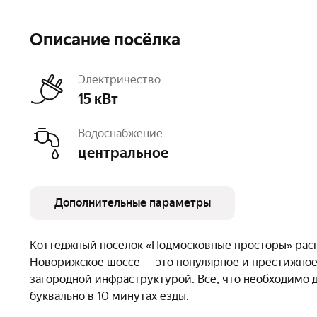
Описание посёлка
Электричество
15 кВт
Водоснабжение
центральное
Дополнительные параметры
Дороги
с покрытием
Освещение
улич
Коттеджный поселок «Подмосковные просторы» расп
Тип земли
ИЖС
Число объектов
214
Новорижское шоссе — это популярное и престижное
Очереди
1
загородной инфраструктурой. Все, что необходимо 
буквально в 10 минутах езды.