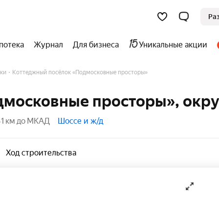
Ра
потека
Журнал
Для бизнеса
Уникальные акции
ки
Коттеджный посёлок «Подмосковные просторы»
дмосковные просторы», окру
1 км до МКАД
Шоссе и ж/д
Ход строительства