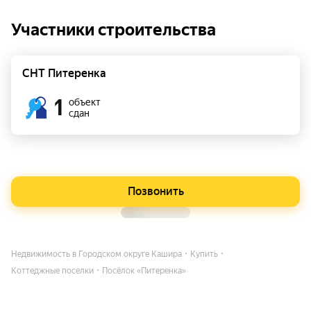
Участники строительства
СНТ Питеренка
1
объект
сдан
Позвонить
Недвижимость в Городском округе Кашира
Купить
Коттеджные поселки
Посёлок «Питеренка»