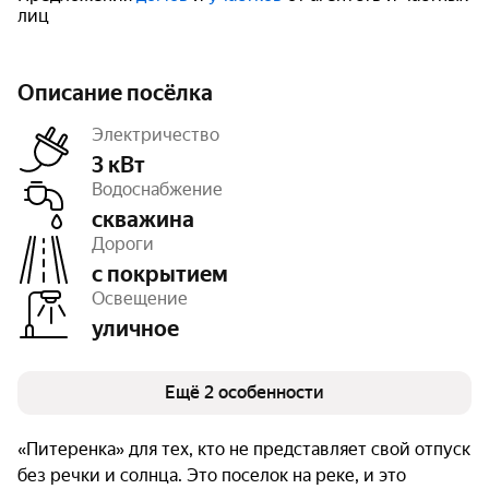
лиц
Описание посёлка
Электричество
3 кВт
Водоснабжение
скважина
Число объектов
400
Дороги
Очереди
2
с покрытием
Освещение
уличное
Ещё 2 особенности
«Питеренка» для тех, кто не представляет свой отпуск
без речки и солнца. Это поселок на реке, и это