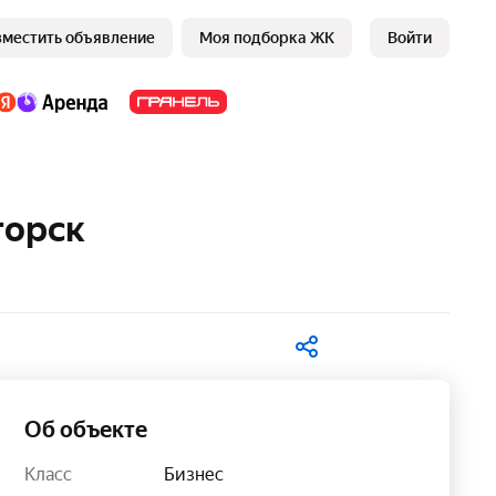
зместить объявление
Моя подборка ЖК
Войти
горск
В избранное
Об объекте
Класс
Бизнес