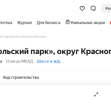
Ра
потека
Журнал
Для бизнеса
Уникальные акции
ок таунхаусов «Никольский парк»
ольский парк», округ Красно
а
12 км до МКАД
Шоссе и ж/д
Ход строительства