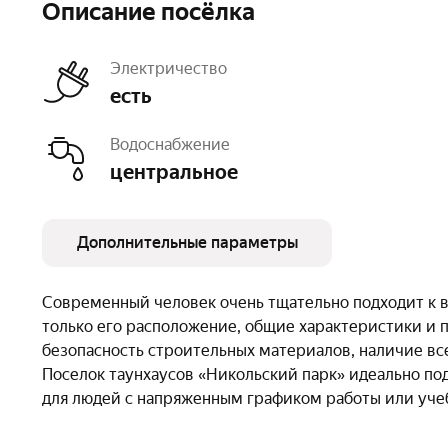
Описание посёлка
Электричество
есть
Водоснабжение
центральное
Дополнительные параметры
Дороги
с покрытием
Освещение
улич
Современный человек очень тщательно подходит к 
Тип земли
МЖС
Число объектов
83
только его расположение, общие характеристики и п
Очереди
1
безопасность строительных материалов, наличие в
Поселок таунхаусов «Никольский парк» идеально по
для людей с напряженным графиком работы или уче