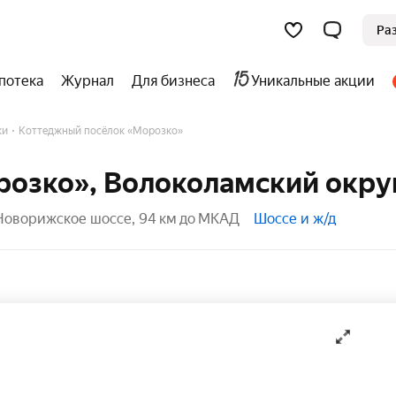
Ра
потека
Журнал
Для бизнеса
Уникальные акции
ки
Коттеджный посёлок «Морозко»
розко», Волоколамский окру
Новорижское шоссе, 94 км до МКАД
Шоссе и ж/д