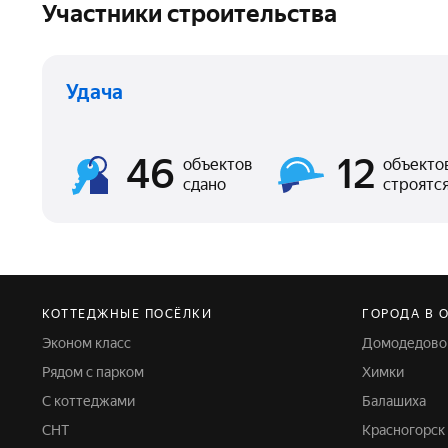
Участники строительства
Удача
46
12
объектов
объекто
сдано
строятс
КОТТЕДЖНЫЕ ПОСЁЛКИ
ГОРОДА В 
Эконом класс
Домодедово
Рядом с парком
Химки
C коттеджами
Балашиха
СНТ
Красногорск