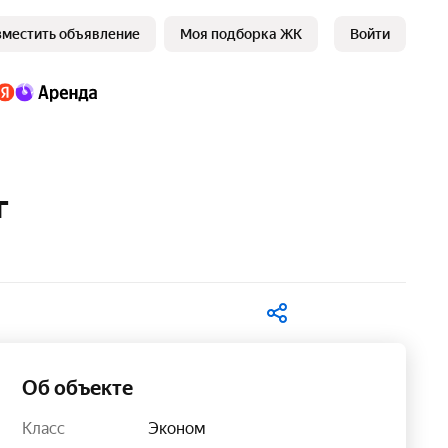
зместить объявление
Моя подборка ЖК
Войти
г
В избранное
Об объекте
Класс
Эконом