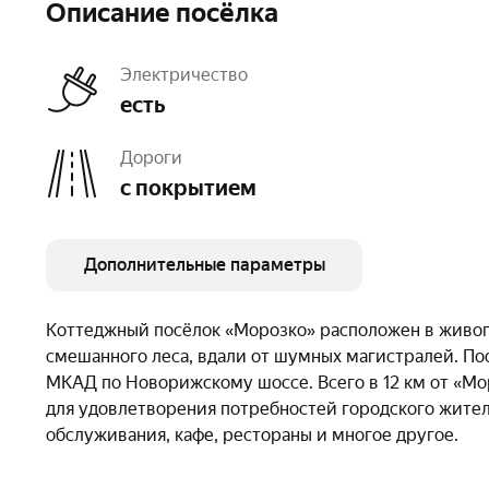
Описание посёлка
Электричество
есть
Дороги
с покрытием
Дополнительные параметры
Тип земли
ДНП
Площадь
16 га
Коттеджный посёлок «Морозко» расположен в живоп
Число объектов
86
Очереди
1
смешанного леса, вдали от шумных магистралей. По
МКАД по Новорижскому шоссе. Всего в 12 км от «Мор
для удовлетворения потребностей городского жител
обслуживания, кафе, рестораны и многое другое.