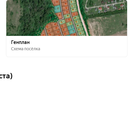
Генплан
Схема посёлка
ста)