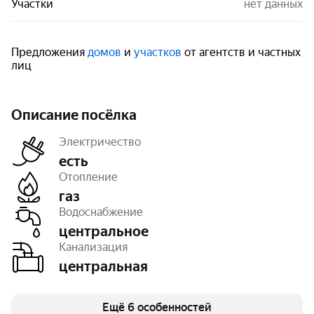
Участки
нет данных
Предложения
домов
и
участков
от агентств и частных
лиц
Описание посёлка
Электричество
есть
Отопление
газ
Дороги
с покрытием
Водоснабжение
Освещение
уличное
Тип земли
ИЖС
центральное
Площадь
57 га
Канализация
Число объектов
511
центральная
Очереди
6
Ещё 6 особенностей