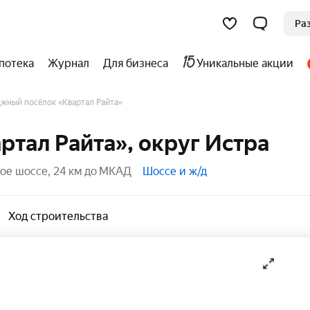
Ра
потека
Журнал
Для бизнеса
Уникальные акции
жный посёлок «Квартал Райта»
ртал Райта», округ Истра
е шоссе, 24 км до МКАД
Шоссе и ж/д
Ход строительства