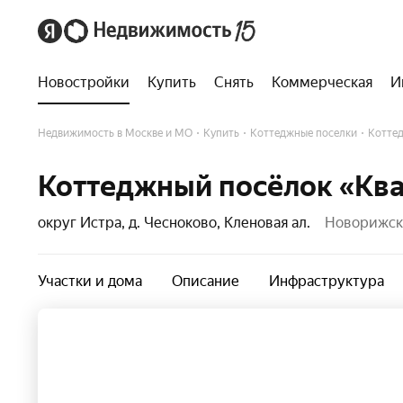
Новостройки
Купить
Снять
Коммерческая
И
Недвижимость в Москве и МО
Купить
Коттеджные поселки
Коттед
Коттеджный посёлок «Ква
округ Истра, д. Чесноково, Кленовая ал.
Новорижско
Участки и дома
Описание
Инфраструктура