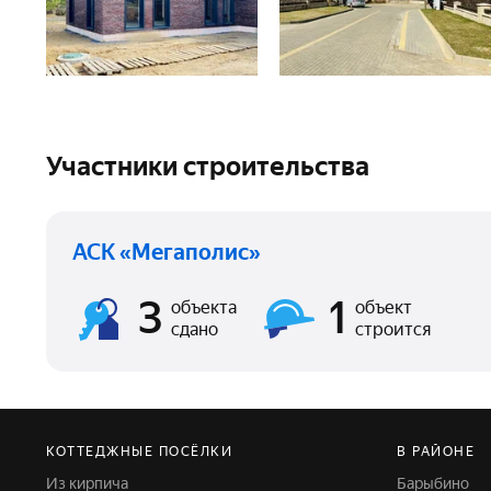
Участники строительства
АСК «Мегаполис»
3
1
объекта
объект
сдано
строится
КОТТЕДЖНЫЕ ПОСЁЛКИ
В РАЙОНЕ
Из кирпича
Барыбино