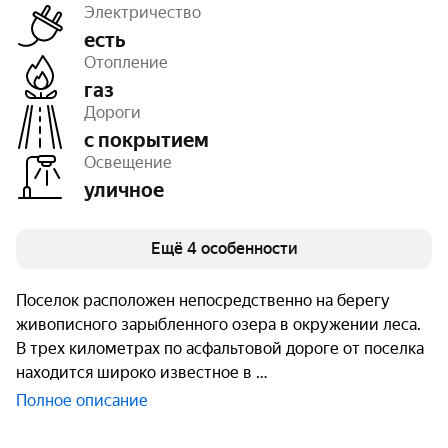
Электричество
есть
Отопление
газ
Тип земли
ДНП
Дороги
Площадь
50 га
Число объектов
273
с покрытием
Очереди
1
Освещение
уличное
Ещё 4 особенности
Поселок расположен непосредственно на берегу
живописного зарыбленного озера в окружении леса.
В трех километрах по асфальтовой дороге от поселка
находится широко известное в
Полное описание