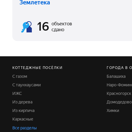
Землетека
16
объектов
сдано
КОТТЕДЖНЫЕ ПОСЁЛКИ
ГОРОДА В 
С газом
Балашиха
С таунхаусами
Наро-Фомин
ИЖС
Красногорск
Из дерева
Домодедово
Из кирпича
Химки
Каркасные
Все разделы