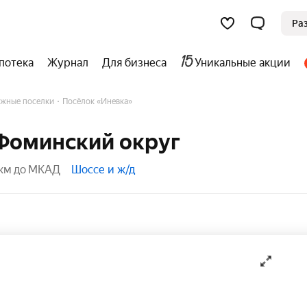
Ра
потека
Журнал
Для бизнеса
Уникальные акции
жные поселки
Посёлок «Иневка»
-Фоминский округ
 км до МКАД
Шоссе и ж/д