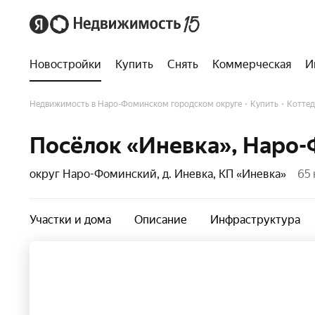
Новостройки
Купить
Снять
Коммерческая
И
Недвижимость в Наро-Фоминском городском округе
Купить
Коттед
Посёлок «Иневка», Наро
округ Наро-Фоминский, д. Иневка, КП «Иневка»
65
Участки и дома
Описание
Инфраструктура