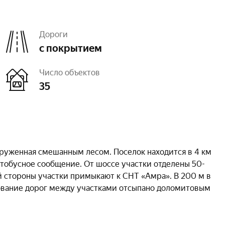
Дороги
с покрытием
Число объектов
35
круженная смешанным лесом. Поселок находится в 4 км
автобусное сообщение. От шоссе участки отделены 50-
й стороны участки примыкают к СНТ «Амра». В 200 м в
ование дорог между участками отсыпано доломитовым