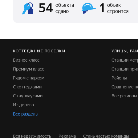
54
1
объекта
объект
сдано
строится
КОТТЕДЖНЫЕ ПОСЁЛКИ
УЛИЦЫ, РА
Бизнес класс
Станции мет
Премиум класс
Станции пр
Рядом с парком
Районы
C коттеджами
Сравнение 
С таунхаусами
Все регионы
Из дерева
Все разделы
Вся недвижимость
Реклама
Стань частью команды