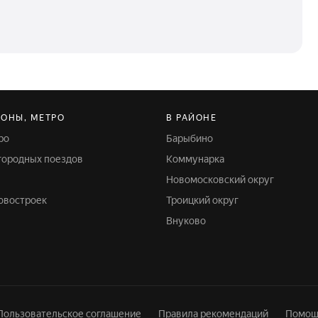
ЙОНЫ, МЕТРО
В РАЙОНЕ
ро
Барыбино
игородных поездов
Коммунарка
Новомосковский округ
новостроек
Троицкий округ
Внуково
Пользовательское соглашение
Правила рекомендаций
Помощ