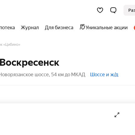
Ра
потека
Журнал
Для бизнеса
Уникальные акции
ок «Цибино»
 Воскресенск
Новорязанское шоссе, 54 км до МКАД
Шоссе и ж/д