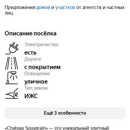
Предложения
домов
и
участков
от агентств и частных
лиц
Описание посёлка
Электричество
есть
Дороги
с покрытием
Площадь
45 га
Освещение
Число объектов
75
Очереди
1
уличное
Тип земли
ИЖС
Ещё 3 особенности
«Chateau Souverain» — это уникальный элитный