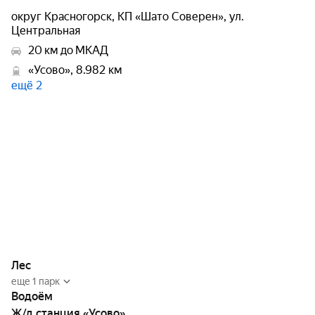
округ Красногорск, КП «Шато Соверен», ул.
Центральная
20 км до МКАД
«Усово», 8.982 км
ещё 2
Лес
еще 1 парк
Водоём
Ж/д станция «Усово»