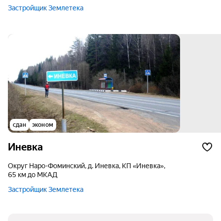
Застройщик Землетека
сдан
эконом
Иневка
округ Наро-Фоминский, д. Иневка, КП «Иневка»,
65 км до МКАД
Застройщик Землетека