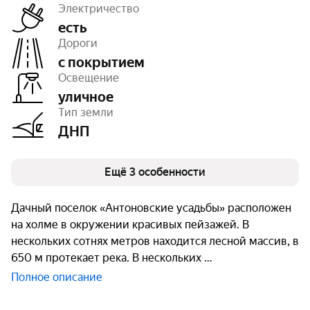
Электричество
есть
Дороги
с покрытием
Площадь
18 га
Освещение
Число объектов
48
Очереди
1
уличное
Тип земли
ДНП
Ещё 3 особенности
Дачный поселок «Антоновские усадьбы» расположен
на холме в окружении красивых пейзажей. В
нескольких сотнях метров находится лесной массив, в
650 м протекает река. В нескольких
Полное описание