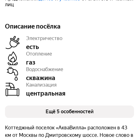
лиц
Описание посёлка
Электричество
есть
Отопление
газ
Дороги
с покрытием
Водоснабжение
Освещение
уличное
Площадь
32 га
скважина
Число объектов
88
Канализация
Очереди
1
центральная
Ещё 5 особенностей
Коттеджный поселок «АкваВилла» расположен в 43
км от Москвы по Дмитровскому шоссе. Новое слово в