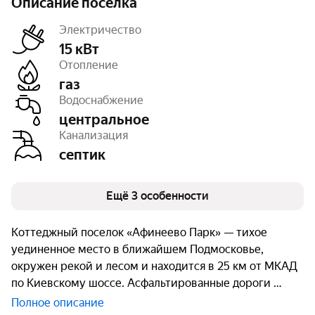
Описание посёлка
Электричество
15 кВт
Отопление
газ
Дороги
с покрытием
Водоснабжение
Тип земли
ИЖС
Очереди
1
центральное
Канализация
септик
Ещё 3 особенности
Коттеджный поселок «Афинеево Парк» — тихое
уединенное место в ближайшем Подмосковье,
окружен рекой и лесом и находится в 25 км от МКАД
по Киевскому шоссе. Асфальтированные дороги
Полное описание