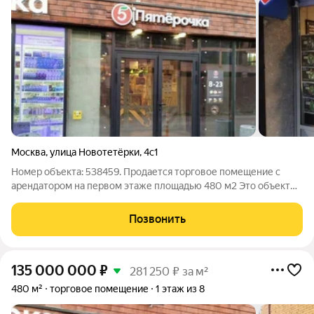
Москва
,
улица Новотетёрки
,
4с1
Номер объекта: 538459. Продается торговое помещение с
арендатором на первом этаже площадью 480 м2 Это объект
элитной недвижимости, который может стать отличным
вариантом для инвестиций. договор с арендатором на 10 лет В
Позвонить
данный момент в помещении
135 000 000
₽
281 250 ₽ за м²
480 м²
торговое помещение
1 этаж из 8