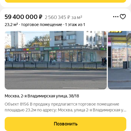
59 400 000
₽
2 560 345 ₽ за м²
23,2 м²
торговое помещение
1 этаж из 1
Москва
,
2-я Владимирская улица
,
38/18
Объект 8156 В продажу предлагается торговое помещение
площадью 23.2м по адресу: Москва, улица 2-я Владимирская ул.
д.38/18 Ключевые преимущества: удобная транспортная
доступность: от ст. метро «Перово» менее 1 минуты пешком. в
Позвонить
окружении находятся