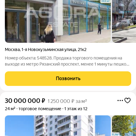
Москва
,
1-я Новокузьминская улица
,
21к2
Номер объекта: 548528. Продажа торгового помещения на
выходе из метро Рязанский проспект, менее 1 минуты пешком.
Помещение общей площадью 68 кв.м (блок 14 на плане)
расположено на 1-м этаже жилого 12-ти этажного дома.
Позвонить
Интенсивный пешеходный поток.
30 000 000
₽
1 250 000 ₽ за м²
24 м²
торговое помещение
1 этаж из 12