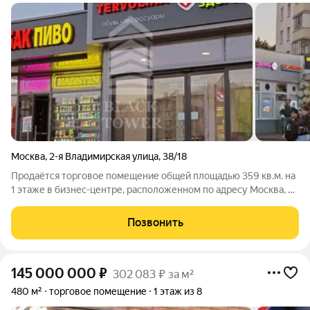
Москва
,
2-я Владимирская улица
,
38/18
Продаётся торговое помещение общей площадью 359 кв.м. на
1 этаже в бизнес-центре, расположенном по адресу Москва, ул
2-я Владимирская, 38/18, в 1 минутах пешком от метро Перово.
Планировка смешанная. Состояние помещения: Готово к
Позвонить
въезду.
145 000 000
₽
302 083 ₽ за м²
480 м²
торговое помещение
1 этаж из 8