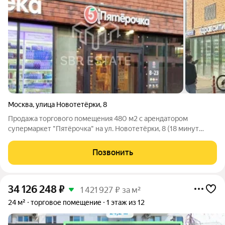
Москва
,
улица Новотетёрки
,
8
Продажа торгового помещения 480 м2 с арендатором
супермаркет "Пятёрочка" на ул. Новотетёрки, 8 (18 минут
пешком от метро Перово). 1 линия домов. Помещение 480 м2,
располагается на 1 этаже, открытая планировка, отдельный
Позвонить
вход с фасада, высота потолка
34 126 248
₽
1 421 927 ₽ за м²
24 м²
торговое помещение
1 этаж из 12