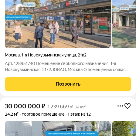
Москва
,
1-я Новокузьминская улица
,
21к2
Арт. 128951740 Помещение свободного назначения! 1-я
Новокузьминская, 21к2, ЮВАО, Москва О помещении: общая
площадь 68 отдельная входная группа с фасада все городские
инженерные коммуникации окна по фасаду О локации:
Позвонить
Большой жилой массив Развитая
30 000 000
₽
1 239 669 ₽ за м²
24,2 м²
торговое помещение
1 этаж из 12