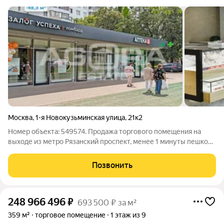
Москва
,
1-я Новокузьминская улица
,
21к2
Номер объекта: 549574. Продажа торгового помещения на
выходе из метро Рязанский проспект, менее 1 минуты пешком.
Помещение общей площадью 48,3 кв.м (блоки 9,10 на плане)
расположено на 1-м этаже жилого 12-ти этажного дома.
Позвонить
Интенсивный пешеходный
248 966 496
₽
693 500 ₽ за м²
359 м²
торговое помещение
1 этаж из 9