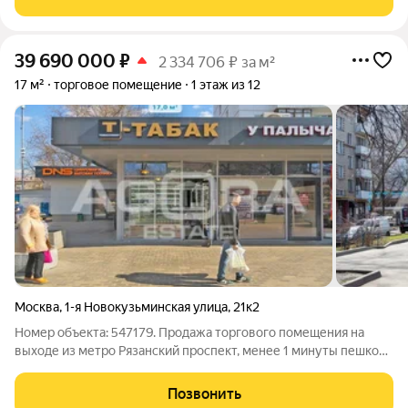
проспект» менее 1 минуты пешком.
39 690 000
₽
2 334 706 ₽ за м²
17 м²
торговое помещение
1 этаж из 12
Москва
,
1-я Новокузьминская улица
,
21к2
Номер объекта: 547179. Продажа торгового помещения на
выходе из метро Рязанский проспект, менее 1 минуты пешком.
Помещение общей площадью 17,0 кв.м (блок 2 на плане)
расположено на 1-м этаже жилого 12-ти этажного дома.
Позвонить
Интенсивный пешеходный поток.