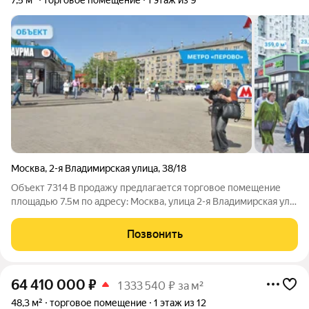
7,5 м²
торговое помещение
1 этаж из 9
Москва
,
2-я Владимирская улица
,
38/18
Объект 7314 В продажу предлагается торговое помещение
площадью 7.5м по адресу: Москва, улица 2-я Владимирская ул.
д.38/18 Ключевые преимущества: удобная транспортная
доступность: от ст. метро «Перово» менее 1 минуты пешком. в
Позвонить
окружении находятся
64 410 000
₽
1 333 540 ₽ за м²
48,3 м²
торговое помещение
1 этаж из 12