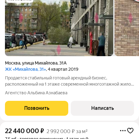
Москва
,
улица Михайлова
,
31А
ЖК «Михайлова, 31»
, 4 квартал 2019
Продается стабильный готовый арендный бизнес,
расположенный на 1 этаже современной многоэтажной жилой
застройки. Отдельный вход без ступенек, высота потолков
Агентство Альбина Азнабаева
3,2м., мощности электроэнергии 61 кВт, подключены все
коммуникации. Есть зона разгрузки. В
Позвонить
Написать
22 440 000
₽
2 992 000 ₽ за м²