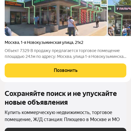
Москва
,
1-я Новокузьминская улица
,
21к2
Объект 7329 В продажу предлагается торговое помещение
площадью 24.1м по адресу: Москва, улица 1-я Новокузьминская
ул. д.21 корп.2 Ключевые преимущества: удобная
транспортная доступность: от станции метро «Рязанский
Позвонить
проспект» менее 1 минуты пешком.
Сохраняйте поиск и не упускайте
новые объявления
Купить коммерческую недвижимость, торговое
помещение, Ж/Д станция: Плющево в Москве и МО