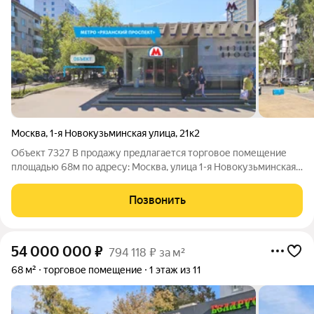
Москва
,
1-я Новокузьминская улица
,
21к2
Объект 7327 В продажу предлагается торговое помещение
площадью 68м по адресу: Москва, улица 1-я Новокузьминская
ул. д.21 корп.2 Ключевые преимущества: удобная
транспортная доступность: от станции метро «Рязанский
Позвонить
проспект» менее 1 минуты пешком.
54 000 000
₽
794 118 ₽ за м²
68 м²
торговое помещение
1 этаж из 11