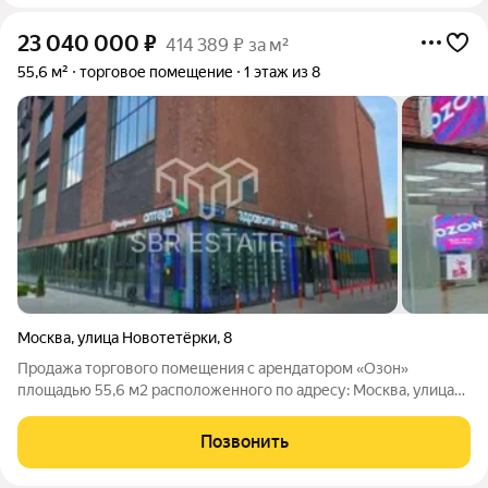
23 040 000
₽
414 389 ₽ за м²
55,6 м²
торговое помещение
1 этаж из 8
Москва
,
улица Новотетёрки
,
8
Продажа торгового помещения с арендатором «Озон»
площадью 55,6 м2 расположенного по адресу: Москва, улица
Новотетёрки, 8 (18 минут пешком, 5 минут на транспорте от
метро Перово). Помещение располагается на 1-м этаже
Позвонить
первой линии жилого комплекса. В