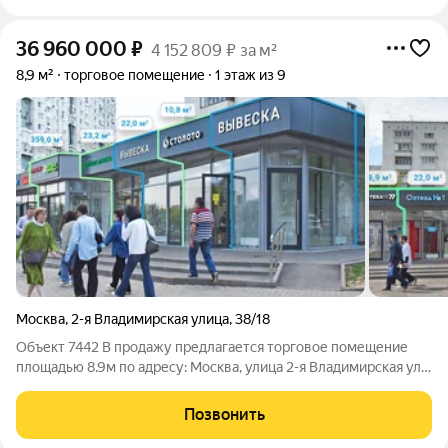
36 960 000
₽
4 152 809 ₽ за м²
8,9 м²
торговое помещение
1 этаж из 9
Москва
,
2-я Владимирская улица
,
38/18
Объект 7442 В продажу предлагается торговое помещение
площадью 8.9м по адресу: Москва, улица 2-я Владимирская ул.
д.38/18 Ключевые преимущества: удобная транспортная
доступность: от ст. метро «Перово» менее 1 минуты пешком. в
Позвонить
окружении находятся