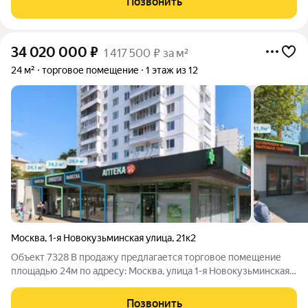
Позвонить
«Рязанский проспект»
34 020 000
₽
1 417 500 ₽ за м²
24 м²
торговое помещение
1 этаж из 12
Москва
,
1-я Новокузьминская улица
,
21к2
Объект 7328 В продажу предлагается торговое помещение
площадью 24м по адресу: Москва, улица 1-я Новокузьминская
ул. д.21 корп.2 Ключевые преимущества: удобная
транспортная доступность: от станции метро «Рязанский
Позвонить