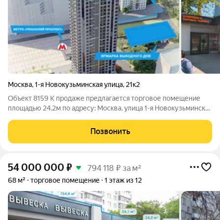
Москва
,
1-я Новокузьминская улица
,
21к2
Объект 8159 К продаже предлагается торговое помещение
площадью 24.2м по адресу: Москва, улица 1-я Новокузьминская
ул. д.21 корп.2 Ключевые преимущества: готовый арендный
бизнес удобная транспортная доступность: от станции метро
Позвонить
«Рязанский проспект»
54 000 000
₽
794 118 ₽ за м²
68 м²
торговое помещение
1 этаж из 12