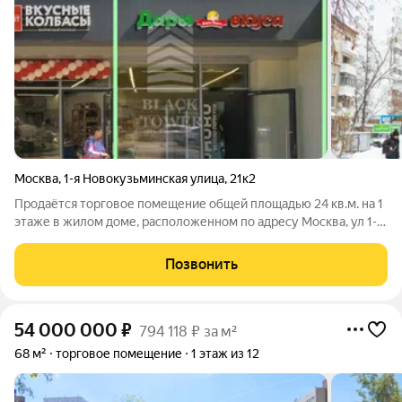
Москва
,
1-я Новокузьминская улица
,
21к2
Продаётся торговое помещение общей площадью 24 кв.м. на 1
этаже в жилом доме, расположенном по адресу Москва, ул 1-я
Новокузьминская, 21 к 2, в 1 минутах пешком от метро
Рязанский проспект. Планировка смешанная. Состояние
Позвонить
помещения: Готово к въезду.
54 000 000
₽
794 118 ₽ за м²
68 м²
торговое помещение
1 этаж из 12