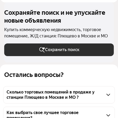
Сохраняйте поиск и не упускайте
новые объявления
Купить коммерческую недвижимость, торговое
помещение, Ж/Д станция: Плющево в Москве и МО
Сохранить поиск
Остались вопросы?
Сколько торговых помещений в продаже у
станции Плющево в Москве и МО ?
На Яндекс Недвижимости в продаже у станции 
Плющево в Москве и МО 55 торговых помещений, 
Как выбрать свое лучшее торговое
помещение?