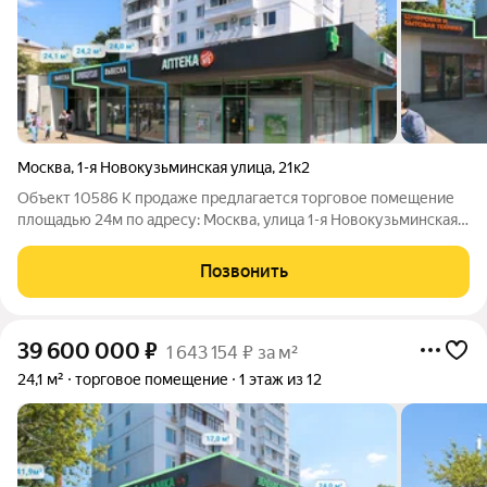
Москва
,
1-я Новокузьминская улица
,
21к2
Объект 10586 К продаже предлагается торговое помещение
площадью 24м по адресу: Москва, улица 1-я Новокузьминская
ул. д.21 корп.2 Ключевые преимущества: удобная
транспортная доступность: от станции метро «Рязанский
Позвонить
проспект» менее 1 минуты пешком.
39 600 000
₽
1 643 154 ₽ за м²
24,1 м²
торговое помещение
1 этаж из 12