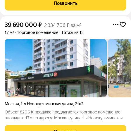
расположено на 1-м этаже жилого 12-ти этажного дома.
Позвонить
Интенсивный пешеходный поток.
39 690 000
₽
2 334 706 ₽ за м²
17 м²
торговое помещение
1 этаж из 12
Москва
,
1-я Новокузьминская улица
,
21к2
Объект 8206 К продаже предлагается торговое помещение
площадью 17м по адресу: Москва, улица 1-я Новокузьминская
ул. д.21 корп.2 Ключевые преимущества: готовый арендный
бизнес удобная транспортная доступность: от станции метро