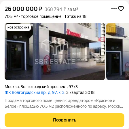
26 000 000
₽
368 794 ₽ за м²
70,5 м²
торговое помещение
1 этаж из 18
новостройка
Москва
,
Волгоградский проспект
,
97к3
ЖК Волгоградский пр., д. 97, к. 3
, 3 квартал 2018
Продажа торгового помещения с арендатором «Красное и
Белое» площадью 70,5 м2 расположенного по адресу: Москва,
Волгоградский проспект, 97к3 (10 минут пешком от метро
Кузьминки). Помещение располагается на 1-м этаже первой
Позвонить
линии жилого комплекса. В