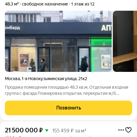
48,3 м²
свободное назначение
1 этаж из 12
Москва
,
1-я Новокузьминская улица
,
21к2
Продажа помещения площадью 48,3 кв.м. Отдельная входная
группа с фасада Планировка открытая, перекрытия ж/б
Помещение с отделкой от арендатора Все городские
инженерные коммуникации, санузел, отдельный прибор учета
Позвонить
электричества Сложившееся торговое
21 500 000
₽
155 459 ₽ за м²