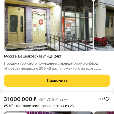
Москва
,
Вешняковская улица
,
24к1
Продажа торгового помещения с арендатором ломбард
«Победа» площадью 206 м2 расположенного по адресу:
Москва, Вешняковская улица, 24к1 (7 минут пешком от метро
Выхино). Помещение располагается на 1-м этаже первой
Позвонить
линии жилого комплекса. В шаговой
31 000 000
₽
364 706 ₽ за м²
85 м²
торговое помещение
1 этаж из 25