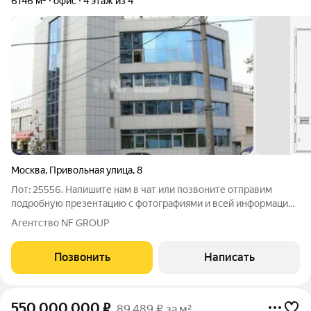
6146 м²
офис
4 этаж из 4
Москва
,
Привольная улица
,
8
Лот: 25556. Напишите нам в чат или позвоните отправим
подробную презентацию с фотографиями и всей информацией
по объекту! Престижное расположение Офисное здание на
Агентство NF GROUP
Привольной улице, 8, предлагает уникальное сочетание
удобства и доступности.
Позвонить
Написать
550 000 000
₽
89 489 ₽ за м²