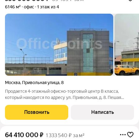
6146 м²
офис
1 этаж из 4
Москва
,
Привольная улица
,
8
Продается 4-этажный офисно-торговый центр В класса,
который находится по адресу ул. Привольная, д. 8. Пешая
доступность от станций метро Лермонтовский проспект,
Косино, Юго-Восточная. Рядом расположены МКАД,
Позвонить
Написать
Лермонтовский проспект и Привольная улица.
64 410 000
₽
1 333 540 ₽ за м²