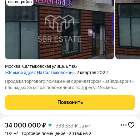
новостройка
Москва
,
Салтыковская улица
,
6/1к6
ЖК «мой адрес На Салтыковской»
, 2 квартал 2022
Продажа торгового помещения с арендатором «Вайлдберриз»
площадью 85 м2 расположенного по адресу: Москва,
Салтыковская улица, 6/1к6 в ЖК Мой адрес на Салтыковской
(25 минут пешком 6 минут на транспорте от метро Ул.
Позвонить
Дмитриевского). Помещение
34 000 000
₽
333 333 ₽ за м²
102 м²
торговое помещение
2 этаж из 2