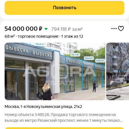
пешком от метро Рязанский проспект. Планировка смешанная.
Позвонить
Состояние помещения:
54 000 000
₽
794 118 ₽ за м²
68 м²
торговое помещение
1 этаж из 12
Москва
,
1-я Новокузьминская улица
,
21к2
Номер объекта: 548528. Продажа торгового помещения на
выходе из метро Рязанский проспект, менее 1 минуты пешком.
Помещение общей площадью 68 кв.м (блок 14 на плане)