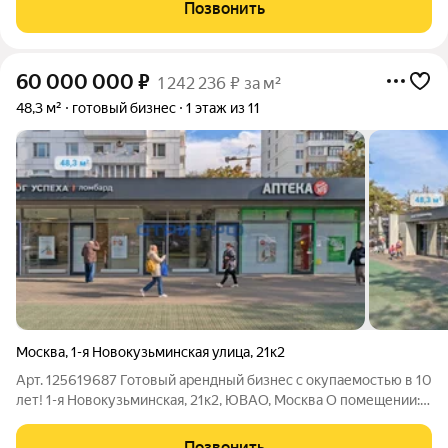
других площадей. нежилое здание, 1 этаж, площадь: 411м2,
Позвонить
(доля в МОП: 158,63м2), 45кВт (возможно
60 000 000
₽
1 242 236 ₽ за м²
48,3 м²
готовый бизнес
1 этаж из 11
Москва
,
1-я Новокузьминская улица
,
21к2
Арт. 125619687 Готовый арендный бизнес с окупаемостью в 10
лет! 1-я Новокузьминская, 21к2, ЮВАО, Москва О помещении:
общая площадь 48,3 м2 отдельная входная группа с фасада все
городские инженерные коммуникации окна по фасаду О
Позвонить