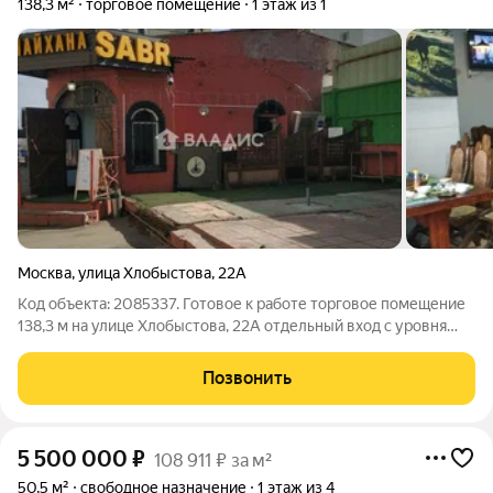
138,3 м²
торговое помещение
1 этаж из 1
Москва
,
улица Хлобыстова
,
22А
Код объекта: 2085337. Готовое к работе торговое помещение
138,3 м на улице Хлобыстова, 22А отдельный вход с уровня
улицы и свободный доступ делают запуск бизнеса быстрым и
удобным. Простор и логика планировки создают комфортную
Позвонить
зону для выкладки
5 500 000
₽
108 911 ₽ за м²
50,5 м²
свободное назначение
1 этаж из 4