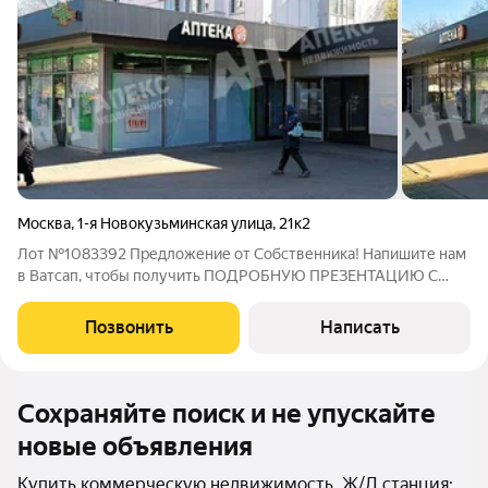
Москва
,
1-я Новокузьминская улица
,
21к2
Лот №1083392 Предложение от Собственника! Напишите нам
в Ватсап, чтобы получить ПОДРОБНУЮ ПРЕЗЕНТАЦИЮ С
ПЛАНИРОВКОЙ И ФОТОГРАФИЯМИ! Продаётся помещение
свободного назначения площадью 68 м2 всего в 1 мин. пешком
Позвонить
Написать
от станции метро Рязанский проспект.
Сохраняйте поиск и не упускайте
новые объявления
Купить коммерческую недвижимость, Ж/Д станция: