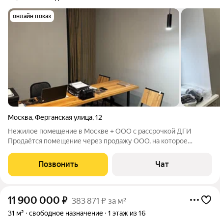
онлайн показ
Москва
,
Ферганская улица
,
12
Нежилое помещение в Москве + ООО с рассрочкой ДГИ
Продаётся помещение через продажу ООО, на которое
оформлен выкуп у города. Адрес: Москва, ул. Ферганская, д. 12
Площадь: 50,5 кв.м Формат: нежилое помещение Объект
Позвонить
Чат
ранее арендовался у города,
11 900 000
₽
383 871 ₽ за м²
31 м²
свободное назначение
1 этаж из 16