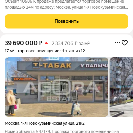
Объект 10586 К продаже предлагается торговое помещение
площадью 24м по адресу: Москва, улица 1-я Новокузьминская
ул. д.21 корп.2 Ключевые преимущества: удобная
транспортная доступность: от станции метро «Рязанский
Позвонить
проспект» менее 1 минуты пешком.
39 690 000
₽
2 334 706 ₽ за м²
17 м²
торговое помещение
1 этаж из 12
Москва
,
1-я Новокузьминская улица
,
21к2
Номер объекта: 547179. Продажа торгового помещения на