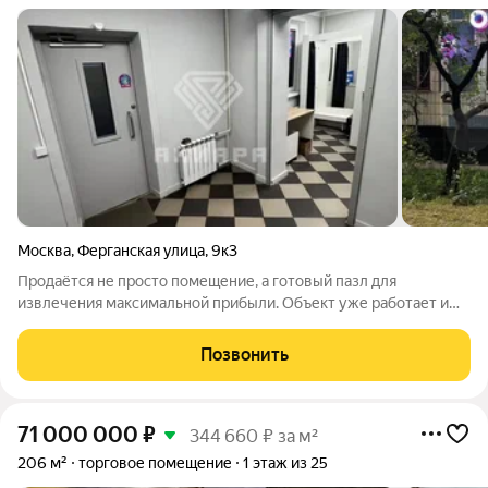
Москва
,
Ферганская улица
,
9к3
Продаётся не просто помещение, а готовый пазл для
извлечения максимальной прибыли. Объект уже работает и
приносит 85 000 в месяц, но его потенциал выше. Ваша
инвестиционная «фишка» Гибкость: Помещение грамотно
Позвонить
разделено на несколько комнат. Пока
71 000 000
₽
344 660 ₽ за м²
206 м²
торговое помещение
1 этаж из 25