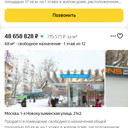
площадью 17 кв.м. на 1 этаже в жилом доме, расположенном
по адресу Москва, ул 1-я Новокузьминская, 21 к 2, в 1 минутах
пешком от метро Рязанский проспект. Планировка смешанная.
Позвонить
Состояние помещения:
48 658 828
₽
715 571 ₽ за м²
68 м²
свободное назначение
1 этаж из 12
Москва
,
1-я Новокузьминская улица
,
21к2
Продаётся помещение свободного назначения общей
площадью 68 кв.м. на 1 этаже в жилом доме, расположенном