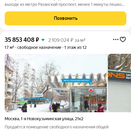
выходе из метро Рязанский проспект, менее 1 минуты пешком.
Помещение общей площадью 17,0 кв.м (блок 2 на плане)
расположено на 1-м этаже жилого 12-ти этажного дома.
Позвонить
Интенсивный пешеходный поток.
35 853 408
₽
2 109 024 ₽ за м²
17 м²
свободное назначение
1 этаж из 12
Москва
,
1-я Новокузьминская улица
,
21к2
Продаётся помещение свободного назначения общей