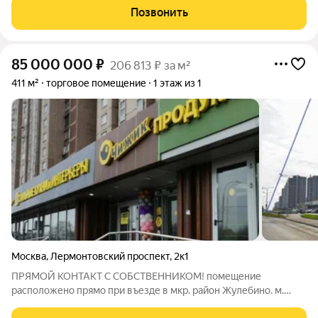
расположено на 1-м этаже жилого 12-ти этажного дома.
Позвонить
Интенсивный пешеходный поток.
85 000 000
₽
206 813 ₽ за м²
411 м²
торговое помещение
1 этаж из 1
Москва
,
Лермонтовский проспект
,
2к1
ПРЯМОЙ КОНТАКТ С СОБСТВЕННИКОМ! помещение
расположено прямо при въезде в мкр. район Жулебино. м.
Лермонтовский проспект 5 минут пешком, возможна продажа