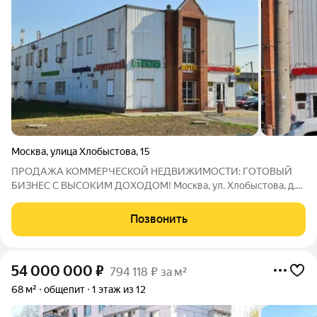
Москва
,
улица Хлобыстова
,
15
ПРОДАЖА КОММЕРЧЕСКОЙ НЕДВИЖИМОСТИ: ГОТОВЫЙ
БИЗНЕС С ВЫСОКИМ ДОХОДОМ! Москва, ул. Хлобыстова, д.
15. 1 минута пешком от метро Выхино! Расположение рядом с
крупным транспортным узлом и метро гарантирует огромный
Позвонить
пешеходный и автомобильный трафик. Это
54 000 000
₽
794 118 ₽ за м²
68 м²
общепит
1 этаж из 12