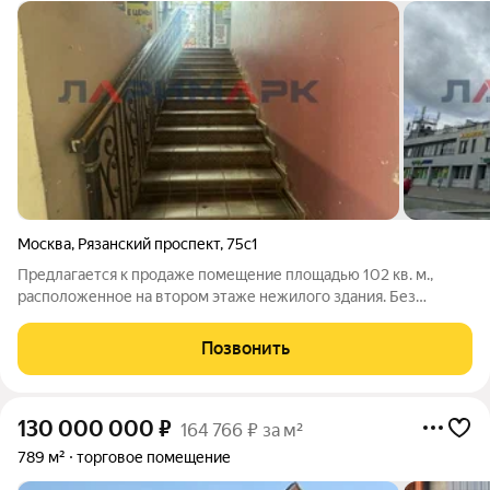
Москва
,
Рязанский проспект
,
75с1
Предлагается к продаже помещение площадью 102 кв. м.,
расположенное на втором этаже нежилого здания. Без
комиссии для покупателя. Первая линия от трассы Рязанский
проспект. Интенсивный автомобильный и пешеходный трафик.
Позвонить
100 м от станции метро
130 000 000
₽
164 766 ₽ за м²
789 м²
торговое помещение