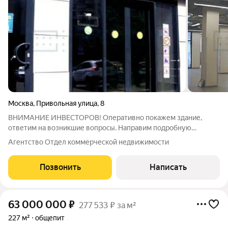
Москва
,
Привольная улица
,
8
ВНИМАНИЕ ИНВЕСТОРОВ! Оперативно покажем здание,
ответим на возникшие вопросы. Направим подробную
презентацию с планировками, фотографиями и
Агентство Отдел коммерческой недвижимости
коммерческими условиями. К продаже торгово-офисное
здание 100% заполненное арендаторами. Общая площадь
Позвонить
Написать
здания
63 000 000
₽
277 533 ₽ за м²
227 м²
общепит