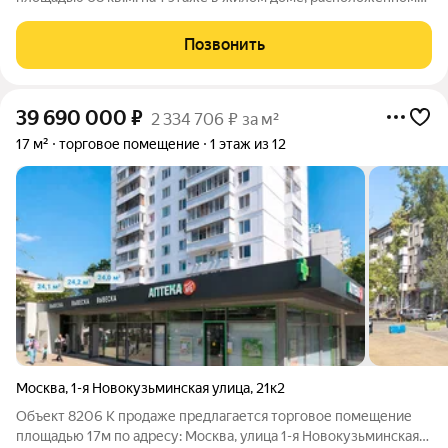
по адресу Москва, ул 1-я Новокузьминская, 21 к 2, в 1 минутах
пешком от метро Рязанский проспект. Планировка смешанная.
Позвонить
Состояние помещения:
39 690 000
₽
2 334 706 ₽ за м²
17 м²
торговое помещение
1 этаж из 12
Москва
,
1-я Новокузьминская улица
,
21к2
Объект 8206 К продаже предлагается торговое помещение
площадью 17м по адресу: Москва, улица 1-я Новокузьминская