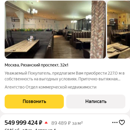
Москва
,
Рязанский проспект
,
32к1
Уважаемый Покупатель, предлагаем Вам приобрести 227.0 м в
собственность на выгодных условиях. Приточно-вытяжная
вентиляция. Электрическая мощность: 60кВт. Интернет,
Агентство Отдел коммерческой недвижимости
телефония. Видеонаблюдение. Система контроля доступа.
ЮВАО Москвы. В 3 минутах от м.
Позвонить
Написать
549 999 424
₽
89 489 ₽ за м²