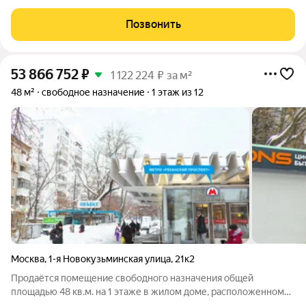
ул. д.21 корп.2 Ключевые преимущества: готовый арендный
бизнес удобная транспортная доступность: от станции метро
Позвонить
«Рязанский проспект»
53 866 752
₽
1 122 224 ₽ за м²
48 м²
свободное назначение
1 этаж из 12
Москва
,
1-я Новокузьминская улица
,
21к2
Продаётся помещение свободного назначения общей
площадью 48 кв.м. на 1 этаже в жилом доме, расположенном
по адресу Москва, ул 1-я Новокузьминская, 21 к 2, в 1 минутах