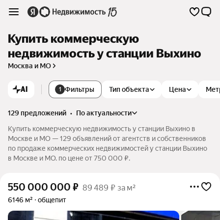
Купить коммерческую
недвижимость у станции Выхино
Москва и МО
AI
Фильтры
Тип объекта
Цена
Мет
1
129 предложений
•
по актуальности
Купить коммерческую недвижимость у станции Выхино в
Москве и МО — 129 объявлений от агентств и собственников
по продаже коммерческих недвижимостей у станции Выхино
в Москве и МО. по цене от 750 000 ₽.
550 000 000
₽
89 489 ₽ за м²
6146 м²
общепит