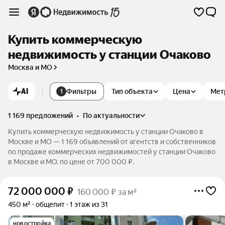
Купить коммерческую
недвижимость у станции Очаково
Москва и МО
AI
Фильтры
Тип объекта
Цена
Мет
1
1 169 предложений
•
по актуальности
Купить коммерческую недвижимость у станции Очаково в
Москве и МО — 1 169 объявлений от агентств и собственников
по продаже коммерческих недвижимостей у станции Очаково
в Москве и МО. по цене от 700 000 ₽.
72 000 000
₽
160 000 ₽ за м²
450 м²
общепит
1 этаж из 31
новостройка