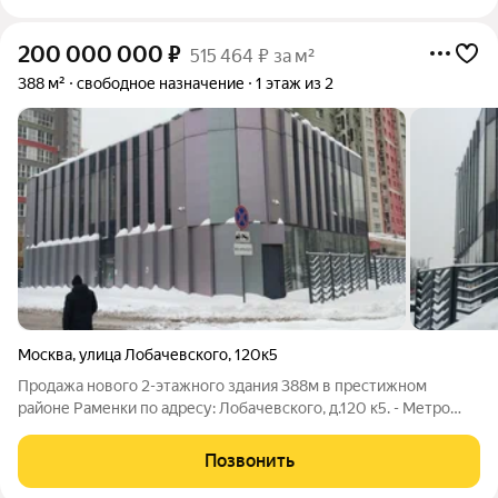
200 000 000
₽
515 464 ₽ за м²
388 м²
свободное назначение
1 этаж из 2
Москва
,
улица Лобачевского
,
120к5
Продажа нового 2-этажного здания 388м в престижном
районе Раменки по адресу: Лобачевского, д.120 к5. - Метро
«Аминьевская» - 2 минуты пешком. - Первая линия дублера
улицы Лобачевского - Ввод объекта в эксплуатацию - 2020 г. -
Позвонить
Земельный участок