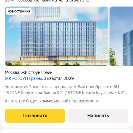
39 м²
свободное назначение
2 этаж из 13
новостройка
Москва
,
ЖК Стоун Грэйн
ЖК «СТОУН Грэйн»
, 3 квартал 2029
Уважаемый Покупатель, предлагаем Вам приобрести в БЦ
"STONE Калужская, башня К2" ("STONE Kaluzhskaya, tower К2")
помещение свободного назначения 39.3 м на 2 этаже в
Агентство Отдел коммерческой недвижимости
собственность на выгодных условиях. Приточно-вытяжная
вентиляция. Центральное
Позвонить
Написать