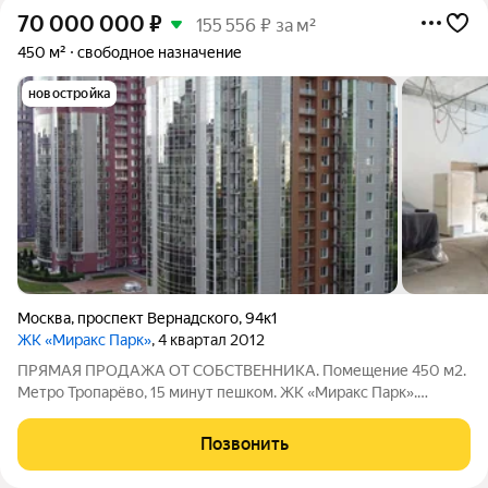
70 000 000
₽
155 556 ₽ за м²
450 м²
свободное назначение
новостройка
Москва
,
проспект Вернадского
,
94к1
ЖК «Миракс Парк»
, 4 квартал 2012
ПРЯМАЯ ПРОДАЖА ОТ СОБСТВЕННИКА. Помещение 450 м2.
Метро Тропарёво, 15 минут пешком. ЖК «Миракс Парк».
Цокольный этаж. Отдельный вход. Витрины. Открытая
планировка. Мощность 200 кВт. Возможность установки
Позвонить
вытяжки. Высота потолок 4.5 м. Налоги: УСН.