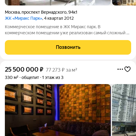
Москва
,
проспект Вернадского
,
94к1
ЖК «Миракс Парк»
, 4 квартал 2012
Коммерческое помещение в ЖК Миракс парк. В
коммерческом помещении уже реализован самый сложный и
дорогой вопрос, установлена вытяжка. Идеально под
кофейню, бар, ресторан, пельменную, супермаркета у дома, 39
Позвонить
метров с окнами и 411 метров цокольного
25 500 000
₽
77 273 ₽ за м²
330 м²
общепит
1 этаж из 3