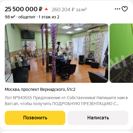
25 500 000
₽
260 204 ₽ за м²
98 м²
общепит
1 этаж из 2
Москва
,
проспект Вернадского
,
51с2
Лот №943555 Предложение от Собственника! Напишите нам в
Ватсап, чтобы получить ПОДРОБНУЮ ПРЕЗЕНТАЦИЮ С
ПЛАНИРОВКОЙ И ФОТОГРАФИЯМИ! Продаю помещение
свободного назначения, сейчас - действующий салон красоты.
Позвонить
Написать
Планировка - свободная, несущих мало.