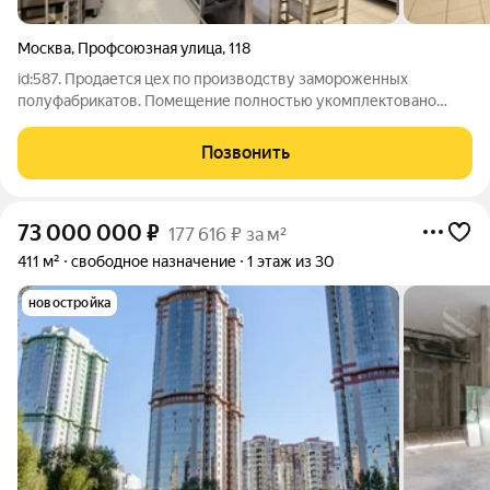
Москва
,
Профсоюзная улица
,
118
id:587. Продается цех по производству замороженных
полуфабрикатов. Помещение полностью укомплектовано
оборудованием, проходило сертификацию Яндекс-лавки,
ВкусВилл, Самокат. Всё оборудование исправное, подключено,
Позвонить
работает. Срок эксплуатации не более
73 000 000
₽
177 616 ₽ за м²
411 м²
свободное назначение
1 этаж из 30
новостройка