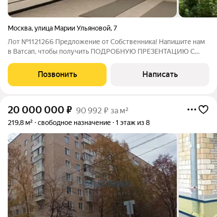
Москва
,
улица Марии Ульяновой
,
7
Лот №1121266 Предложение от Собственника! Напишите нам
в Ватсап, чтобы получить ПОДРОБНУЮ ПРЕЗЕНТАЦИЮ С
ПЛАНИРОВКОЙ И ФОТОГРАФИЯМИ! Продажа готового
арендного бизнеса Коммерческое помещение площадью 222,1
Позвонить
Написать
м в цокольном этаже жилого дома. Имеется
20 000 000
₽
90 992 ₽ за м²
219,8 м²
свободное назначение
1 этаж из 8