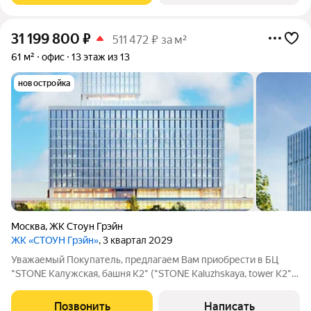
31 199 800
₽
511 472 ₽ за м²
61 м²
офис
13 этаж из 13
новостройка
Москва
,
ЖК Стоун Грэйн
ЖК «СТОУН Грэйн»
, 3 квартал 2029
Уважаемый Покупатель, предлагаем Вам приобрести в БЦ
"STONE Калужская, башня К2" ("STONE Kaluzhskaya, tower К2")
офис 60.7 м на 13 этаже в собственность на выгодных
условиях. Приточно-вытяжная вентиляция. Центральное
Позвонить
Написать