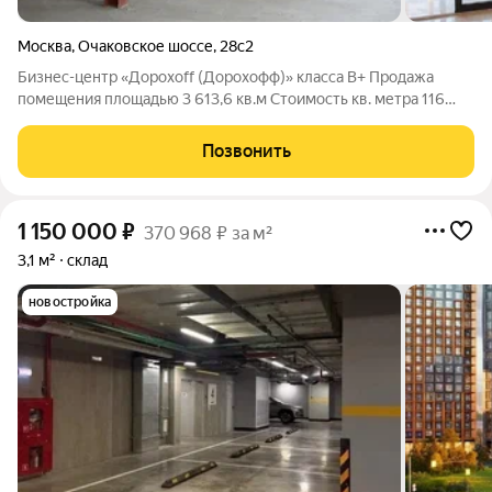
Москва
,
Очаковское шоссе
,
28с2
Бизнес-центр «Дорохоff (Дорохофф)» класса B+ Продажа
помещения площадью 3 613,6 кв.м Cтоимость кв. метра 116
916,66 руб. включая НДС, возможен торг Бизнес-центр
«Дорохоff (Дорохофф)» расположен по адресу: Очаковское
Позвонить
шоссе, 28 строение 2, Москва
1 150 000
₽
370 968 ₽ за м²
3,1 м²
склад
новостройка