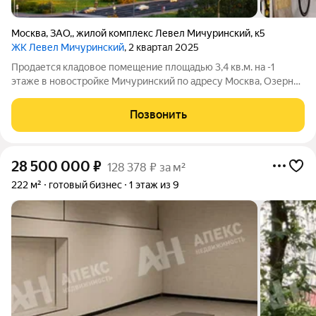
Москва
,
ЗАО,
,
жилой комплекс Левел Мичуринский
,
к5
ЖК Левел Мичуринский
, 2 квартал 2025
Продается кладовое помещение площадью 3,4 кв.м. на -1
этаже в новостройке Мичуринский по адресу Москва, Озерная
улица, вл. 6 . Стоимость помещения - 1423068 руб. Способы
оплаты и более подробная информация по телефону.
Позвонить
28 500 000
₽
128 378 ₽ за м²
222 м²
готовый бизнес
1 этаж из 9