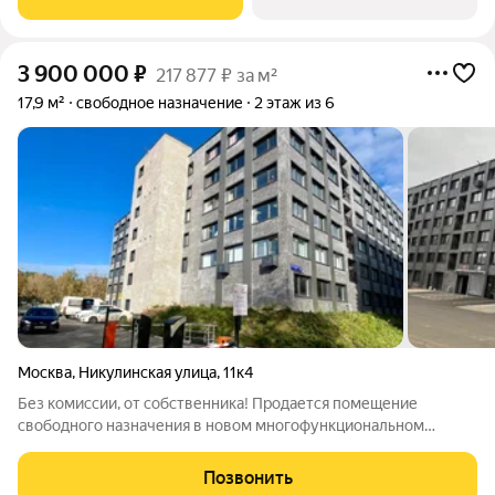
кондиционирование. Пожарная
3 900 000
₽
217 877 ₽ за м²
17,9 м²
свободное назначение
2 этаж из 6
Москва
,
Никулинская улица
,
11к4
Без комиссии, от собственника! Продается помещение
свободного назначения в новом многофункциональном
комплексе на западе Москвы. Помещение имеет площадь 17,9
кв.м. Проведено центральное отопление, электричество,
Позвонить
интернет, установлена пожарная