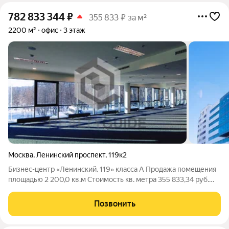
782 833 344
₽
355 833 ₽ за м²
2200 м²
офис
3 этаж
Москва
,
Ленинский проспект
,
119к2
Бизнес-центр «Ленинский, 119» класса A Продажа помещения
площадью 2 200,0 кв.м Cтоимость кв. метра 355 833,34 руб.
включая НДС, возможен торг Бизнес-центр «Ленинский, 119»
расположен по адресу: Ленинский проспект, 119 корпус 3,
Позвонить
Москва