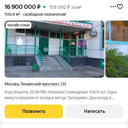
16 900 000
₽
158 092 ₽ за м²
106,9 м²
свободное назначение
онлайн показ
Москва
,
Ленинский проспект
,
131
Код объекта: 2038789. Нежилое помещение 106,9 м2. Одна
минута пешком от входа в метро Тропарево. Два входа в
помещение: - первый основной с выходом в сторону метро -
второй на подземную парковку ( очень удобно для погрузки /
Позвонить
Написать
выгрузки). Помещение