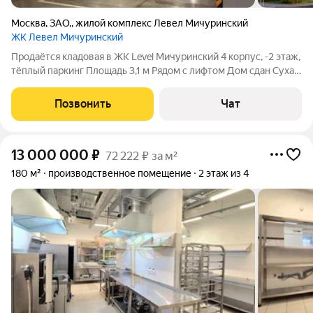
Москва
,
ЗАО,
,
жилой комплекс Левел Мичуринский
ЖК Левел Мичуринский
Продаётся кладовая в ЖК Level Мичуринский 4 корпус, -2 этаж,
тёплый паркинг Площадь 3,1 м Рядом с лифтом Дом сдан Сухая,
тёплая, удобный доступ круглый год. Идеально для хранения
сезонных вещей, шин, колясок, велосипедов. Собственник!
Позвонить
Чат
Есть еще
13 000 000
₽
72 222 ₽ за м²
180 м²
производственное помещение
2 этаж из 4