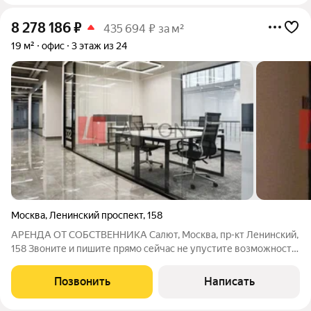
8 278 186
₽
435 694 ₽ за м²
19 м²
офис
3 этаж из 24
Москва
,
Ленинский проспект
,
158
АРЕНДА ОТ СОБСТВЕННИКА Салют, Москва, пр-кт Ленинский,
158 Звоните и пишите прямо сейчас не упустите возможность
арендовать идеальный офис для Вашего бизнеса в отличном
месте! Сотрудничаем с агентами. - Удобная транспортная
Позвонить
Написать
доступность всего