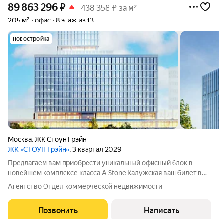
89 863 296
₽
438 358 ₽ за м²
205 м²
офис
8 этаж из 13
новостройка
Москва
,
ЖК Стоун Грэйн
ЖК «СТОУН Грэйн»
, 3 квартал 2029
Предлагаем вам приобрести уникальный офисный блок в
новейшем комплексе класса A Stone Калужская ваш билет в
мир элитной деловой среды. Stone Калужская представляет
Агентство Отдел коммерческой недвижимости
собой современный и амбициозный проект с превосходной
архитектурой и
Позвонить
Написать