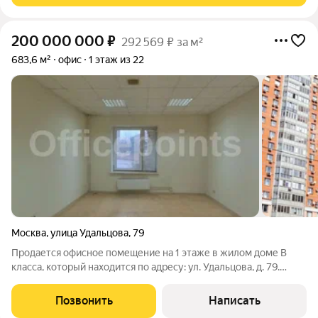
200 000 000
₽
292 569 ₽ за м²
683,6 м²
офис
1 этаж из 22
Москва
,
улица Удальцова
,
79
Продается офисное помещение на 1 этаже в жилом доме В
класса, который находится по адресу: ул. Удальцова, д. 79.
ЛОКАЦИЯ: Пешая доступность от станций метро проспект
Вернадского, Мичуринский проспект. Удобный выезд на
Позвонить
Написать
проспект Вернадского,