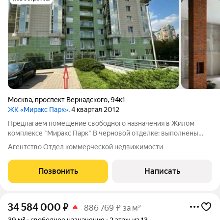
Москва
,
проспект Вернадского
,
94к1
ЖК «Миракс Парк»
, 4 квартал 2012
Предлагаем помещение свободного назначения в Жилом
комплексе "Миракс Парк" В черновой отделке: выполнены
стяжка пола, выровнены и оштукатурены стены. Готовая
Агентство Отдел коммерческой недвижимости
разводка электрики. Потолочные окна. По факту это (-1 этаж) с
отдельным входом с 1 этажа.
Позвонить
Написать
34 584 000
₽
886 769 ₽ за м²