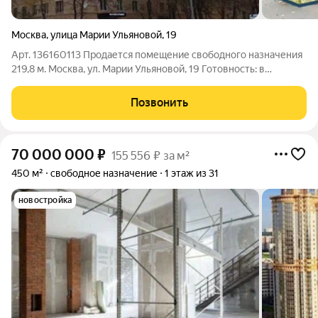
Москва
,
улица Марии Ульяновой
,
19
Арт. 136160113 Продается помещение свободного назначения
219,8 м. Москва, ул. Марии Ульяновой, 19 Готовность: в
эксплуатации Тип здания: жилой дом Удалённость от дороги:
первая линия Парковка: на улице, бесплатная Вход: со двора
Позвонить
Отдельный вход: есть
70 000 000
₽
155 556 ₽ за м²
450 м²
свободное назначение
1 этаж из 31
новостройка