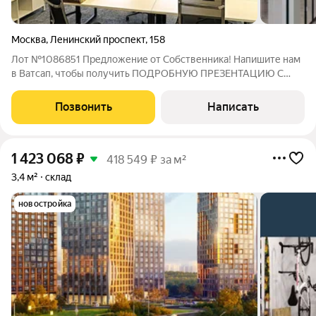
Москва
,
Ленинский проспект
,
158
Лот №1086851 Предложение от Собственника! Напишите нам
в Ватсап, чтобы получить ПОДРОБНУЮ ПРЕЗЕНТАЦИЮ С
ПЛАНИРОВКОЙ И ФОТОГРАФИЯМИ! Предлагаются офисы в
новом трехэтажном бизнес-центре на Ленинском проспекте.
Позвонить
Написать
Помещения предлагаются «под ключ» с
1 423 068
₽
418 549 ₽ за м²
3,4 м²
склад
новостройка