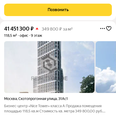
включая НДС, возможен торг Бизнес-центр «Nice Tower»
расположен по адресу: Скотопрогонная улица, 31А, Москва
Позвонить
41 451 300
₽
349 800 ₽ за м²
118,5 м²
офис
9 этаж
Москва
,
Скотопрогонная улица
,
31Ас1
Бизнес-центр «Nice Tower» класса A Продажа помещения
площадью 118,5 кв.м Cтоимость кв. метра 349 800,00 руб.