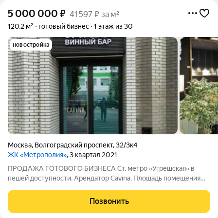
5 000 000
₽
41 597 ₽ за м²
120,2 м²
готовый бизнес
1 этаж из 30
новостройка
Москва
,
Волгоградский проспект
,
32/3к4
ЖК «Метрополия»
, 3 квартал 2021
ПРОДАЖА ГОТОВОГО БИЗНЕСА Ст. метро «Угрешская» в
пешей доступности. Арендатор Cavina. Площадь помещения
120,2 м2. Отдельный вход. 1-я линия домов. 1-й этаж. Жилое
здание. Можно установить террасу. Арендная плата 340 000.
Позвонить
Срок договора аренды до