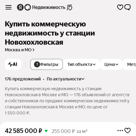
Купить коммерческую
недвижимость у станции
Новохохловская
Москва и МО
AI
Фильтры
Тип объекта
Цена
Мет
1
176 предложений
•
по актуальности
Купить коммерческую недвижимость у станции
Новохохловская в Москве и МО — 176 объявлений от агентств
и собственников по продаже коммерческих недвижимостей у
станции Новохохловская в Москве и МО. по цене от
1 550 000 ₽.
42 585 000
₽
255 000 ₽ за м²