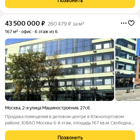
Позвонить
43 500 000
₽
260 479 ₽ за м²
167 м²
офис
6 этаж из 6
Москва
,
2-я улица Машиностроения
,
27с6
Продажа помещения в деловом центре в Южнопортовом
районе, ЮВАО Москвы 6-й этаж, площадь 167 кв.м. Свободная
планировка. Свежий ремонт Высота потолков: 3,4 м Большие
панорамные окна в сторону ЖК «Метрополия» Преимущества:
Позвонить