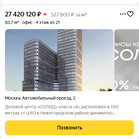
27 420 120
₽
327 600 ₽ за м²
83,7 м²
офис
4 этаж из 21
Москва
,
Автомобильный проезд
,
2
Деловой центр «СОЛИД» класса «А» расположен в 100
метрах от ЦАО в Нижегородском районе динамично
развивающейся локации с растущим спросом на
коммерческую недвижимость. Высота потолков в офисах
Позвонить
достигает 4 метров, панорамное остекление обеспечивает