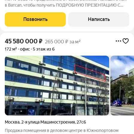
в Ватсап, чтобы получить ПОДРОБНУЮ ПРЕЗЕНТАЦИЮ С
ПЛАНИРОВКОЙ И ФОТОГРАФИЯМИ! Продаётся очень
светлый офис площадью 167 м2. Выполнен новый ремонт в
Позвонить
Написать
современном стиле лофт. Первая линия домов,
45 580 000
₽
265 000 ₽ за м²
172 м²
офис
5 этаж из 6
Москва
,
2-я улица Машиностроения
,
27с6
Продажа помещения в деловом центре в Южнопортовом