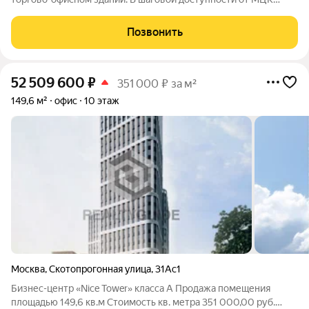
"Угрешская" и "Дубровка, проезд с ТТК, ул.
Шарикоподшипниковской и Волгоградского проспекта.
Позвонить
Остановка общественного транспорта около
52 509 600
₽
351 000 ₽ за м²
149,6 м²
офис
10 этаж
Москва
,
Скотопрогонная улица
,
31Ас1
Бизнес-центр «Nice Tower» класса A Продажа помещения
площадью 149,6 кв.м Cтоимость кв. метра 351 000,00 руб.