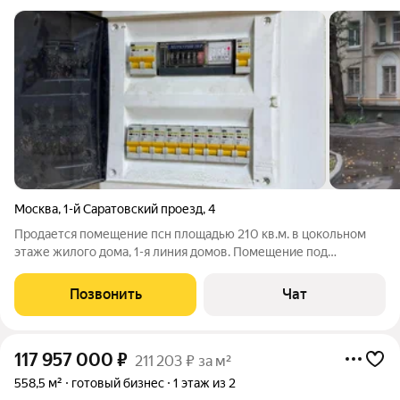
Москва
,
1-й Саратовский проезд
,
4
Продается помещение псн площадью 210 кв.м. в цокольном
этаже жилого дома, 1-я линия домов. Помещение под
косметический ремонт, кабинетная планировка, высота полков
2,2 м., электричество 15 кВт, круглосуточный доступ 24/7,
Позвонить
Чат
бетонный пол, 2 с/узла, душ.
117 957 000
₽
211 203 ₽ за м²
558,5 м²
готовый бизнес
1 этаж из 2