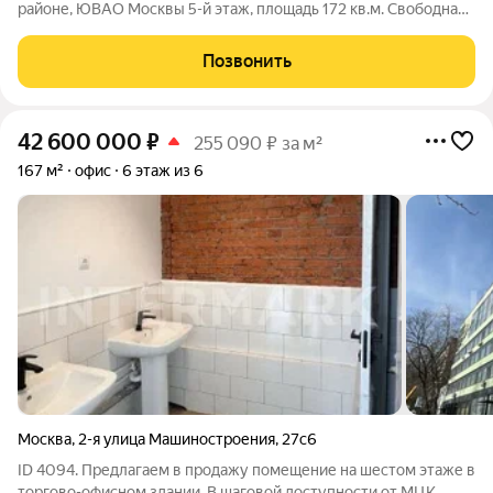
районе, ЮВАО Москвы 5-й этаж, площадь 172 кв.м. Свободная
планировка. Без отделки. Высота потолков: 3,4 - 7 м
Преимущества: Пешая доступность от МЦК «Угрешская» и ст.
Позвонить
м «Дубровка» Остановка
42 600 000
₽
255 090 ₽ за м²
167 м²
офис
6 этаж из 6
Москва
,
2-я улица Машиностроения
,
27с6
ID 4094. Предлагаем в продажу помещение на шестом этаже в
торгово-офисном здании. В шаговой доступности от МЦК