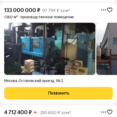
133 000 000
₽
97 794 ₽ за м²
1360 м²
производственное помещение
Москва
,
Остаповский проезд
,
18с2
Позвонить
4 712 400
₽
285 600 ₽ за м²