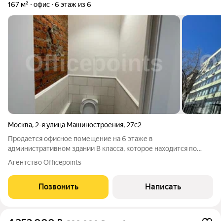
167 м²
офис
6 этаж из 6
Москва
,
2-я улица Машиностроения
,
27с2
Продается офисное помещение на 6 этаже в
административном здании В класса, которое находится по
адресу: ул. 2-я Машиностроения, д. 27, стр. 6. Пешая
Агентство Officepoints
доступность от м. Угрешская, Дубровка и Волгоградский
проспект. Удобный выезд на Волгоградский
Позвонить
Написать