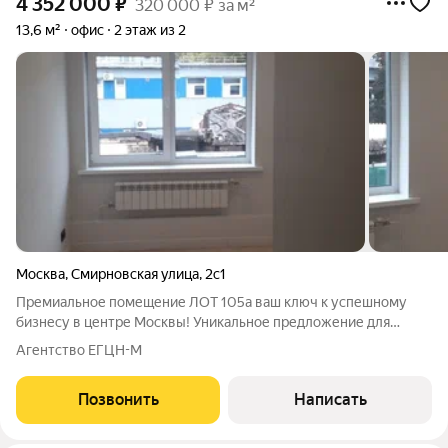
4 352 000
₽
320 000 ₽ за м²
13,6 м²
офис
2 этаж из 2
Москва
,
Смирновская улица
,
2с1
Премиальное помещение ЛОТ 105а ваш ключ к успешному
бизнесу в центре Москвы! Уникальное предложение для
амбициозных предпринимателей Представляем вашему
Агентство ЕГЦН-М
вниманию современное коммерческое помещение в бизнес-
парке «Смирновский» идеальное решение для
Позвонить
Написать