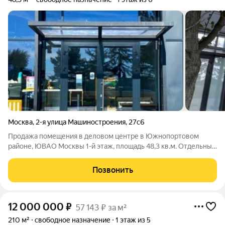
Москва
,
2-я улица Машиностроения
,
27с6
Продажа помещения в деловом центре в Южнопортовом
районе, ЮВАО Москвы 1-й этаж, площадь 48,3 кв.м. Отдельный
вход с фасада. Дизайн интерьера выполнен в стиле лофт.
Высота потолков 4,5 метра. Электроснабжение 15кВт
Позвонить
Установлены большие панорамные окна
12 000 000
₽
57 143 ₽ за м²
210 м²
свободное назначение
1 этаж из 5