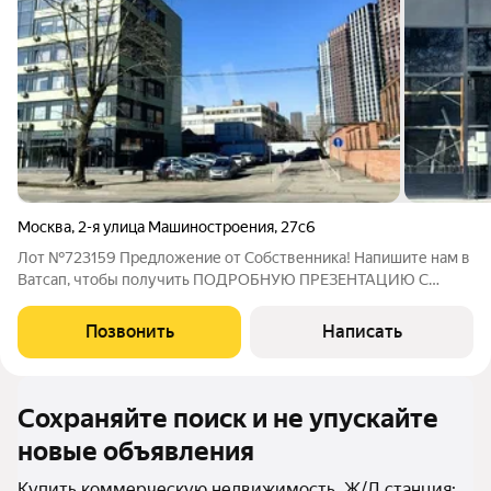
Москва
,
2-я улица Машиностроения
,
27с6
Лот №723159 Предложение от Собственника! Напишите нам в
Ватсап, чтобы получить ПОДРОБНУЮ ПРЕЗЕНТАЦИЮ С
ПЛАНИРОВКОЙ И ФОТОГРАФИЯМИ! Продаётся помещение
свободного назначения площадью 48.3 м2. Первая линия
Позвонить
Написать
домов, первый этаж, отдельный вход. Земельный
Сохраняйте поиск и не упускайте
новые объявления
Купить коммерческую недвижимость, Ж/Д станция: