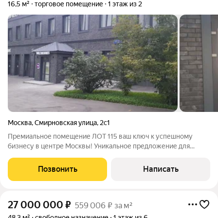
16,5 м²
торговое помещение
1 этаж из 2
Москва
,
Смирновская улица
,
2с1
Премиальное помещение ЛОТ 115 ваш ключ к успешному
бизнесу в центре Москвы! Уникальное предложение для
амбициозных предпринимателей Представляем вашему
вниманию современное коммерческое помещение в бизнес-
Позвонить
Написать
парке «Смирновский» идеальное решение для
27 000 000
₽
559 006 ₽ за м²
48,3 м²
свободное назначение
1 этаж из 6