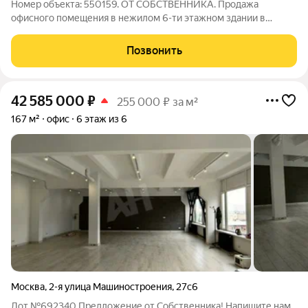
Номер объекта: 550159. ОТ СОБСТВЕННИКА. Продажа
офисного помещения в нежилом 6-ти этажном здании в
ЮВАО, Южнопортовый район. Площадь помещения 167 м2.
Помещение расположено на 6-м этаже бизнес-центра. Высота
Позвонить
потолков 3,4 метров. Планировка свободная,
42 585 000
₽
255 000 ₽ за м²
167 м²
офис
6 этаж из 6
Москва
,
2-я улица Машиностроения
,
27с6
Лот №692340 Предложение от Собственника! Напишите нам