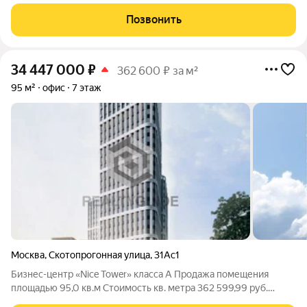
включая НДС, возможен торг Бизнес-центр «Nice Tower»
расположен по адресу: Скотопрогонная улица, 31А, Москва
Позвонить
34 447 000
₽
362 600 ₽ за м²
95 м²
офис
7 этаж
Москва
,
Скотопрогонная улица
,
31Ас1
Бизнес-центр «Nice Tower» класса A Продажа помещения
площадью 95,0 кв.м Cтоимость кв. метра 362 599,99 руб.
включая НДС, возможен торг Бизнес-центр «Nice Tower»