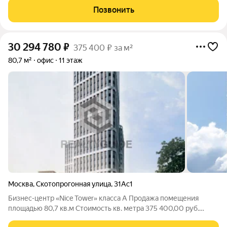
расположен по адресу: Скотопрогонная улица, 31А, Москва
Позвонить
30 294 780
₽
375 400 ₽ за м²
80,7 м²
офис
11 этаж
Москва
,
Скотопрогонная улица
,
31Ас1
Бизнес-центр «Nice Tower» класса A Продажа помещения
площадью 80,7 кв.м Cтоимость кв. метра 375 400,00 руб.
включая НДС, возможен торг Бизнес-центр «Nice Tower»