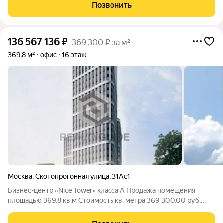
расположен по адресу: Скотопрогонная улица, 31А, Москва
Позвонить
136 567 136
₽
369 300 ₽ за м²
369,8 м²
офис
16 этаж
Москва
,
Скотопрогонная улица
,
31Ас1
Бизнес-центр «Nice Tower» класса A Продажа помещения
площадью 369,8 кв.м Cтоимость кв. метра 369 300,00 руб.
включая НДС, возможен торг Бизнес-центр «Nice Tower»
расположен по адресу: Скотопрогонная улица, 31А, Москва