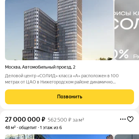
Москва
,
Автомобильный проезд
,
2
Деловой центр «СОЛИД» класса «А» расположен в 100
метрах от ЦАО в Нижегородском районе динамично
развивающейся локации с растущим спросом на
коммерческую недвижимость. Высота потолков в офисах
Позвонить
достигает 4 метров, панорамное остекление обеспечивает
27 000 000
₽
562 500 ₽ за м²
48 м²
общепит
1 этаж из 6