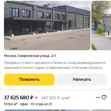
Москва
,
Смирновская улица
,
2с1
Продажа готового арендного бизнеса: склад индивидуального
хранения в бизнес-парке «Смирновский» Описание объекта
Помещение для аренды: склад индивидуального хранения
№160 Площадь: 558,5 м Расположение: современный бизнес-
Позвонить
Написать
парк «Смирновский» Статус:
37 625 680
₽
343 300 ₽ за м²
109,6 м²
офис
10 этаж из 21