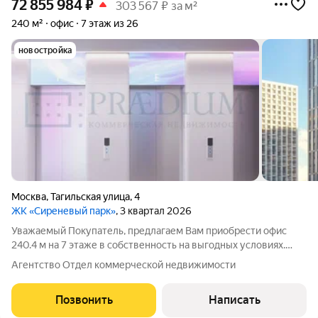
72 855 984
₽
303 567 ₽ за м²
240 м²
офис
7 этаж из 26
новостройка
Москва
,
Тагильская улица
,
4
ЖК «Сиреневый парк»
, 3 квартал 2026
Уважаемый Покупатель, предлагаем Вам приобрести офис
240.4 м на 7 этаже в собственность на выгодных условиях.
Приточно-вытяжная вентиляция. Центральное
Агентство Отдел коммерческой недвижимости
кондиционирование. Пожарная сигнализация. Интернет,
телефония. Охрана. Видеонаблюдение. Система
Позвонить
Написать