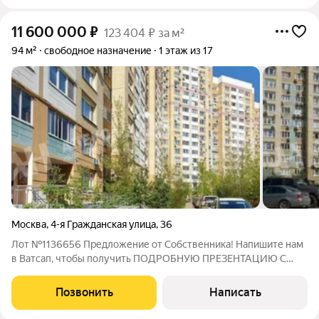
11 600 000
₽
123 404 ₽ за м²
94 м²
свободное назначение
1 этаж из 17
Москва
,
4-я Гражданская улица
,
36
Лот №1136656 Предложение от Собственника! Напишите нам
в Ватсап, чтобы получить ПОДРОБНУЮ ПРЕЗЕНТАЦИЮ С
ПЛАНИРОВКОЙ И ФОТОГРАФИЯМИ! Продаются права
аренды (ППА) на помещение 94 кв.м., расположенное в 20
Позвонить
Написать
минутах пешком от метро Преображенская площадь