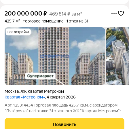
200 000 000
₽
469 814 ₽ за м²
425,7 м²
торговое помещение
1 этаж из 31
новостройка
Москва
,
ЖК Квартал Метроном
Квартал «Метроном»
, 4 квартал 2026
Арт. 125314434 Торговая площадь 425,7 кв.м. с арендатором
"Пятёрочка" на 1 этаже 31 этажного ЖК "Квартал Метроном":
ЖК комфорт-класса на 2 628 квартир. Все квартиры сдаются в
предчистовой отделке. Более 6 942 квартиры в радиусе 500
Позвонить
м. Первая линия.