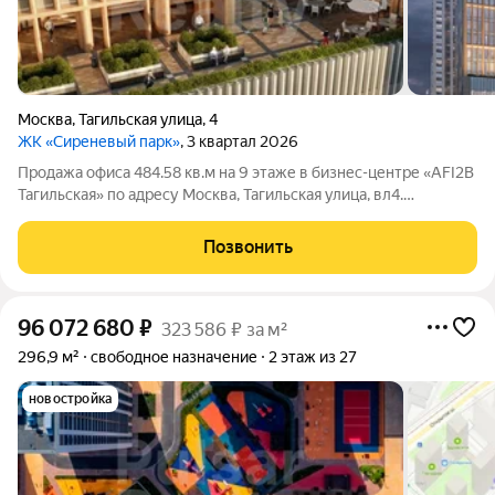
Москва
,
Тагильская улица
,
4
ЖК «Сиреневый парк»
, 3 квартал 2026
Продажа офиса 484.58 кв.м на 9 этаже в бизнес-центре «AFI2B
Тагильская» по адресу Москва, Тагильская улица, вл4.
Помещение без отделки Планировка open-space Вход общий с
улицы Назначение: Офис Цена за кв.м: 229 117 руб. Цена за
Позвонить
офис: 111 025 516 руб.
96 072 680
₽
323 586 ₽ за м²
296,9 м²
свободное назначение
2 этаж из 27
новостройка