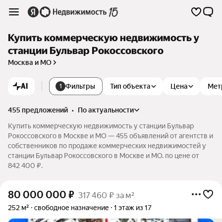
Купить коммерческую недвижимость у
станции Бульвар Рокоссовского
Москва и МО
AI
Фильтры
Тип объекта
Цена
Мет
1
455 предложений
•
по актуальности
Купить коммерческую недвижимость у станции Бульвар
Рокоссовского в Москве и МО — 455 объявлений от агентств и
собственников по продаже коммерческих недвижимостей у
станции Бульвар Рокоссовского в Москве и МО. по цене от
842 400 ₽.
80 000 000
₽
317 460 ₽ за м²
252 м²
свободное назначение
1 этаж из 17