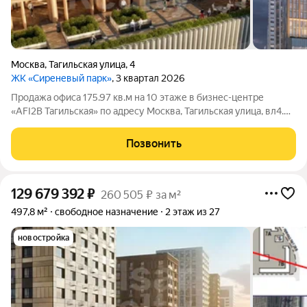
Москва
,
Тагильская улица
,
4
ЖК «Сиреневый парк»
, 3 квартал 2026
Продажа офиса 175.97 кв.м на 10 этаже в бизнес-центре
«AFI2B Тагильская» по адресу Москва, Тагильская улица, вл4.
Помещение без отделки Планировка open-space Вход общий с
улицы Назначение: Офис Цена за кв.м: 290 967 руб. Цена за
Позвонить
офис: 51 201 463 руб.
129 679 392
₽
260 505 ₽ за м²
497,8 м²
свободное назначение
2 этаж из 27
новостройка