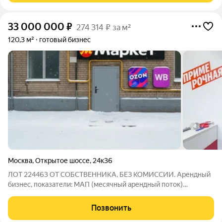
33 000 000
₽
274 314 ₽ за м²
120,3 м²
готовый бизнес
Москва
,
Открытое шоссе
,
24к36
ЛОТ 224463 ОТ СОБСТВЕННИКА, БЕЗ КОМИССИИ. Арендный
бизнес, показатели: МАП (месячный арендный поток)
360900руб. ГАП 4330800 руб. Предлагается к реализации
помещение, расположенное в непосредственной близости от
Позвонить
станции метро "Бульвар Рокоссовского",