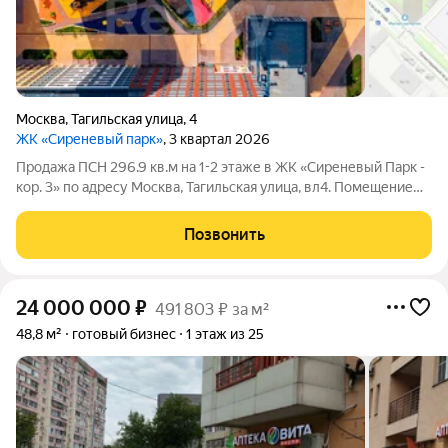
Москва
,
Тагильская улица
,
4
ЖК «Сиреневый парк»
, 3 квартал 2026
Продажа ПСН 296.9 кв.м на 1-2 этаже в ЖК «Сиреневый Парк -
кор. 3» по адресу Москва, Тагильская улица, вл4. Помещение
без отделки Планировка open-space Вход отдельный с улицы
Высота потолков 4.15 м Электрическая мощность 59.2
Позвонить
Назначение: Свободное
24 000 000
₽
491 803 ₽ за м²
48,8 м²
готовый бизнес
1 этаж из 25