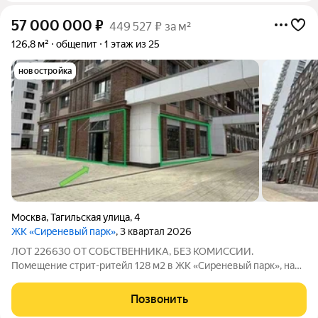
57 000 000
₽
449 527 ₽ за м²
126,8 м²
общепит
1 этаж из 25
новостройка
Москва
,
Тагильская улица
,
4
ЖК «Сиреневый парк»
, 3 квартал 2026
ЛОТ 226630 ОТ СОБСТВЕННИКА, БЕЗ КОМИССИИ.
Помещение стрит-ритейл 128 м2 в ЖК «Cиpеневый парк», на
1м этаже, рядом с сетeвым cупеpмapкeтoм. 15 минут пешком
от м. «Бульвар Рокоссовского». Рядом - отсутствие
Позвонить
конкуренции: клиентами будут жители старого