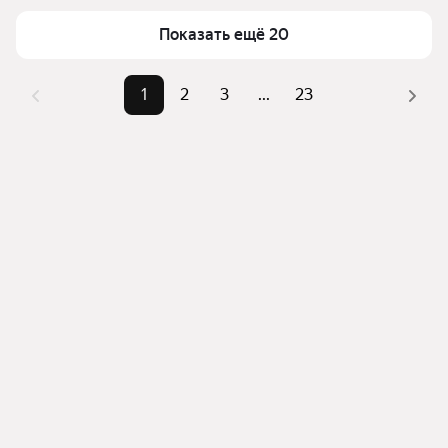
недвижимости в верхней части страницы есть 
Самый дорогой объект
3,6 млрд ₽
Показать ещё 20
самые частые комбинации фильтров, например «» 
или «»
Помимо удобной сортировки по цене продажи вы 
1
2
3
...
23
можете отсортировать результаты по стоимости 
квадратного метра или площади