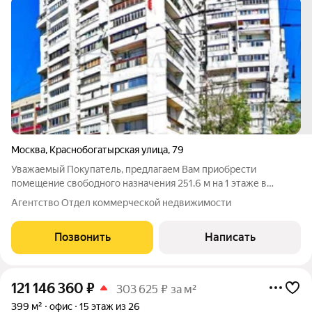
Москва
,
Краснобогатырская улица
,
79
Уважаемый Покупатель, предлагаем Вам приобрести
помещение свободного назначения 251.6 м на 1 этаже в
собственность на выгодных условиях. Приточно-вытяжная
Агентство Отдел коммерческой недвижимости
вентиляция. Центральное кондиционирование. Пожарная
сигнализация. Интернет, телефония.
Позвонить
Написать
121 146 360
₽
303 625 ₽ за м²
399 м²
офис
15 этаж из 26