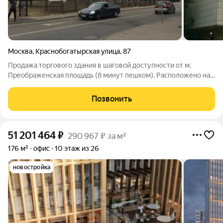
Москва
,
Краснобогатырская улица
,
87
Продажа торгового здания в шаговой доступности от м.
Преображенская площадь (8 минут пешком). Расположено на
первой линии домов в районе плотной жилой застройки.
Интенсивный автомобильный и пешеходный трафик, Удобный
Позвонить
подъезд, в окружении парк
51 201 464
₽
290 967 ₽ за м²
176 м²
офис
10 этаж из 26
новостройка