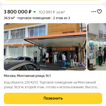
3 800 000
₽
102 981 ₽ за м²
36,9 м²
торговое помещение
2 этаж из 3
Москва
,
Монтажная улица
,
9с1
Код объекта: 2204210. Торговое помещение на Монтажной
улице 36,9 м, второй этаж, готово к использованию. Высота
потолков 3,2 м дарит ощущение объёма и позволяет
эффективно организовать пространство, а встроенные
Позвонить
инженерные системы сокращают время