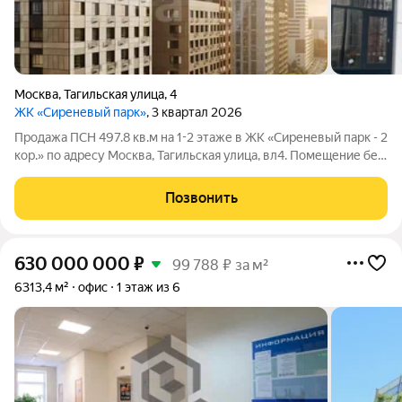
Москва
,
Тагильская улица
,
4
ЖК «Сиреневый парк»
, 3 квартал 2026
Продажа ПСН 497.8 кв.м на 1-2 этаже в ЖК «Сиреневый парк - 2
кор.» по адресу Москва, Тагильская улица, вл4. Помещение без
отделки Планировка open-space Вход отдельный с улицы
Витринное остекление да Высота потолков 3.92 м Цена за
Позвонить
кв.м: 260 505 руб.
630 000 000
₽
99 788 ₽ за м²
6313,4 м²
офис
1 этаж из 6