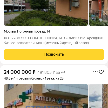
Москва
,
Погонный проезд
,
14
ЛОТ 220072 ОТ СОБСТВЕННИКА, БЕЗ КОМИССИИ. Арендный
бизнес, показатели: МАП (месячный арендный поток)
157500руб. ГАП 1890000 руб. Продается помещение 48,8
кв.м на первом этаже с действующим Арендатором -
Позвонить
фeдеральнaя сеть аптeк ВитаЭкспресс ( МAП
24 000 000
₽
491 803 ₽ за м²
48,8 м²
готовый бизнес
1 этаж из 25