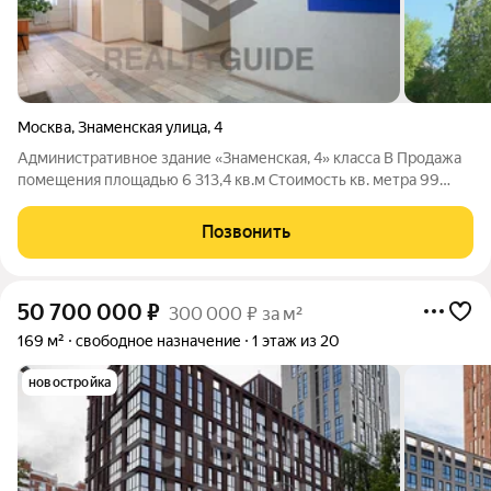
Москва
,
Знаменская улица
,
4
Административное здание «Знаменская, 4» класса B Продажа
помещения площадью 6 313,4 кв.м Cтоимость кв. метра 99
787,75 руб. включая НДС, возможен торг Административное
здание «Знаменская, 4» расположен по адресу: Знаменская ул.,
Позвонить
дом 4, Москва
50 700 000
₽
300 000 ₽ за м²
169 м²
свободное назначение
1 этаж из 20
новостройка