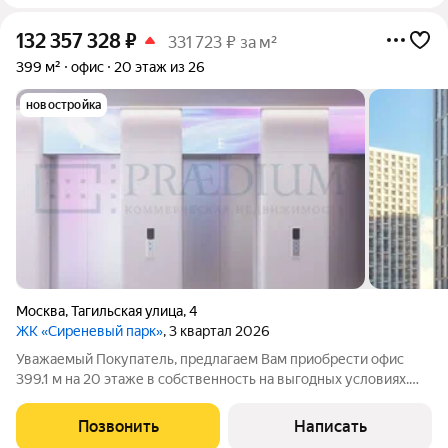
132 357 328
₽
331 723 ₽ за м²
399 м²
офис
20 этаж из 26
новостройка
Москва
,
Тагильская улица
,
4
ЖК «Сиреневый парк»
, 3 квартал 2026
Уважаемый Покупатель, предлагаем Вам приобрести офис
399.1 м на 20 этаже в собственность на выгодных условиях.
Приточно-вытяжная вентиляция. Центральное
кондиционирование. Пожарная сигнализация. Интернет,
Позвонить
Написать
телефония. Охрана. Видеонаблюдение. Система