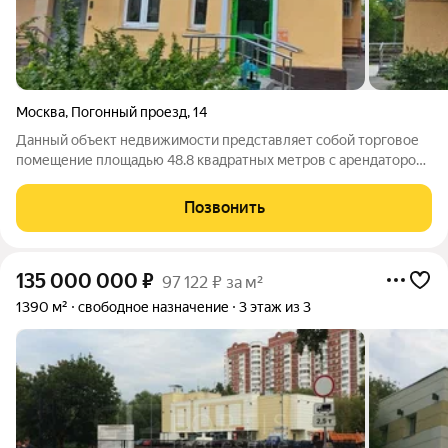
Москва
,
Погонный проезд
,
14
Данный объект недвижимости представляет собой торговое
помещение площадью 48.8 квадратных метров с арендатором
аптека "BИTА ЭKCПPECC". 1. Основные параметры объекта -
Площадь: 48.8 м - Тип объекта: торговое помещение на 1-м
Позвонить
этаже жилого комплекса -
135 000 000
₽
97 122 ₽ за м²
1390 м²
свободное назначение
3 этаж из 3