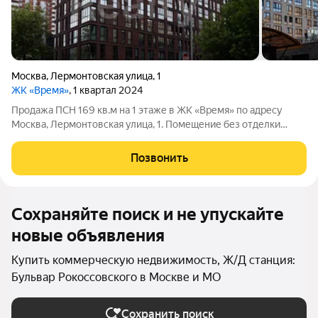
Москва
,
Лермонтовская улица
,
1
ЖК «Время»
, 1 квартал 2024
Продажа ПСН 169 кв.м на 1 этаже в ЖК «Время» по адресу
Москва, Лермонтовская улица, 1. Помещение без отделки
Планировка смешанная Вход отдельный с улицы Витринное
остекление да Высота потолков 3 м Цена за кв.м: 300 000
Позвонить
руб. Цена за псн: 50 700 000
Сохраняйте поиск и не упускайте
новые объявления
Купить коммерческую недвижимость, Ж/Д станция:
Бульвар Рокоссовского в Москве и МО
Сохранить поиск