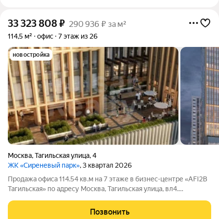
33 323 808
₽
290 936 ₽ за м²
114,5 м²
офис
7 этаж из 26
новостройка
Москва
,
Тагильская улица
,
4
ЖК «Сиреневый парк»
, 3 квартал 2026
Продажа офиса 114.54 кв.м на 7 этаже в бизнес-центре «AFI2B
Тагильская» по адресу Москва, Тагильская улица, вл4.
Помещение без отделки Планировка open-space Вход общий с
улицы Назначение: Офис Цена за кв.м: 290 936 руб. Цена за
Позвонить
офис: 33 323 809 руб.