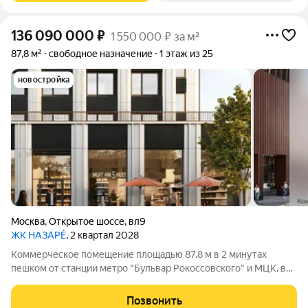
136 090 000
₽
1 550 000 ₽ за м²
87,8 м²
свободное назначение
1 этаж из 25
новостройка
Москва
,
Открытое шоссе
,
вл9
ЖК НАЗАРÉ
, 2 квартал 2028
Коммерческое помещение площадью 87.8 м в 2 минутах
пешком от станции метро "Бульвар Рокоссовского" и МЦК, в
точке пересечения интенсивных пешеходных и транспортных
маршрутов. В непосредственной близости находятся
Позвонить