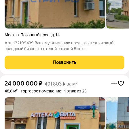
Москва
,
Погонный проезд
,
14
Арт. 132199439 Вашему вниманию предлагается готовый
арендный бизнес с сетевой аптекой Вита.
Расположение:Первая линия домов; Интенсивный
пешеходный трафик; Рядом остановка общественного
Позвонить
транспорта; Хорошо просматривается со стороны проезжей
части и
24 000 000
₽
491 803 ₽ за м²
48,8 м²
торговое помещение
1 этаж из 25