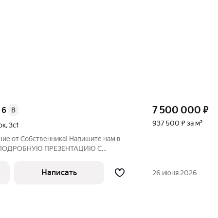
7 500 000
₽
 6
B
937 500 ₽ за м²
ок
,
3с1
ие от Собственника! Напишите нам в
ть ПОДРОБНУЮ ПРЕЗЕНТАЦИЮ С
РАФИЯМИ! Предлагаем офисные
м сервисном пространстве на 4 этаже
Написать
26 июня 2026
жной локации.