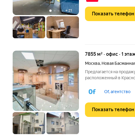
паркинга:
+
21
Показать телефон
7855 м² · офис · 1 эта
Москва
,
Новая Басманная
Предлагается на продаж
расположенный в Красно
доступности от станции 
Вторая линия домов. Сост
Of, агентство
м Здание 2 (5 этажей)
+
21
Показать телефон