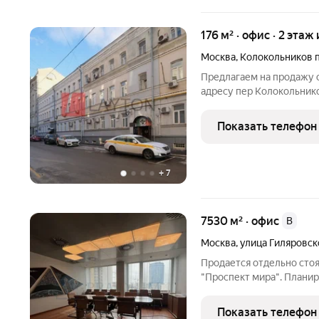
176 м² · офис · 2 этаж 
Москва
,
Колокольников 
Предлагаем на продажу о
адресу пер Колокольников
помещения. Без комисси
звоните с 9:30 до 21:00
Показать телефон
+
7
7530 м² · офис
B
Москва
,
улица Гиляровск
Продается отдельно стоя
"Проспект мира". Плани
здании есть ВИП-этаж. На
Качественный ремонт, б
Показать телефон