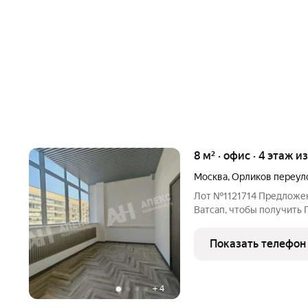
8 м² · офис · 4 этаж из
Москва
,
Орликов переул
Лот №1121714 Предложен
Ватсап, чтобы получи
ПЛАНИРОВКОЙ И ФОТОГ
помещения в современно
Показать телефон
Бизнес Центра в прести
+
4