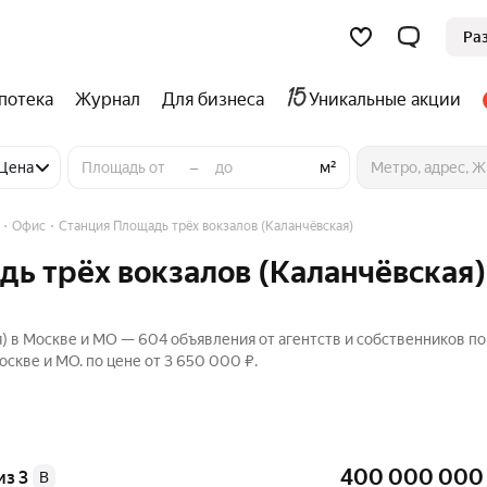
Ра
потека
Журнал
Для бизнеса
Уникальные акции
–
ние
Цена
м²
Офис
Станция Площадь трёх вокзалов (Каланчёвская)
дь трёх вокзалов (Каланчёвская)
я) в Москве и МО — 604 объявления от агентств и собственников п
скве и МО. по цене от 3 650 000 ₽.
400 000 000
из 3
B