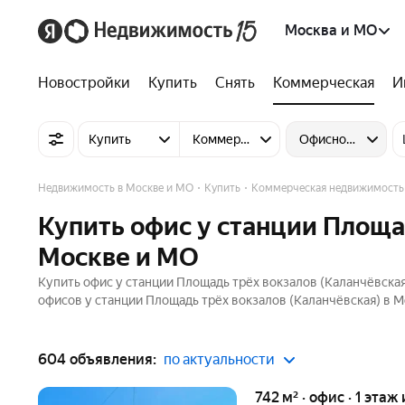
Москва и МО
Новостройки
Купить
Снять
Коммерческая
И
Купить
Коммерческую недвижимость
Офисное помеще
Недвижимость в Москве и МО
Купить
Коммерческая недвижимость
Купить офис у станции Площа
Москве и МО
Купить офис у станции Площадь трёх вокзалов (Каланчёвска
офисов у станции Площадь трёх вокзалов (Каланчёвская) в Мо
604 объявления:
по актуальности
742 м² · офис · 1 этаж 