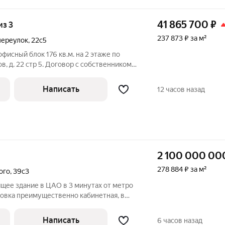
41 865 700
₽
из 3
237 873 ₽ за м²
переулок
,
22с5
фисный блок 176 кв.м. на 2 этаже по
, д. 22 стр 5. Договор с собственником
и. Возможен торг. По всем вопросам
. Оперативно организуем просмотр, при
Написать
12 часов назад
2 100 000 00
278 884 ₽ за м²
ого
,
39с3
щее здание в ЦАО в 3 минутах от метро
ровка преимущественно кабинетная, в
 каждом этаже есть с/у и кухня.
ольшие окна. В здании выполнен
Написать
6 часов назад