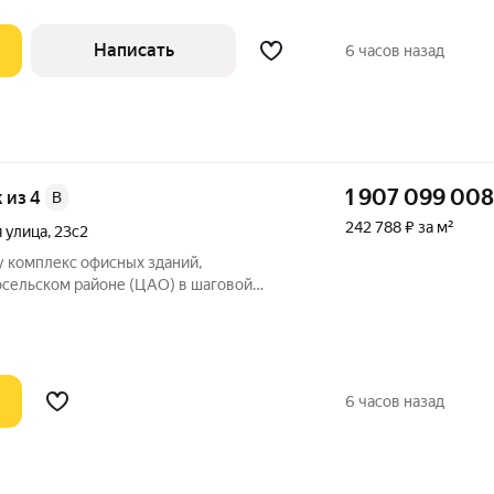
Написать
6 часов назад
1 907 099 008
ж из 4
B
242 788 ₽ за м²
 улица
,
23с2
у комплекс офисных зданий,
сельском районе (ЦАО) в шаговой
метро Красные Ворота и Комсомольская.
ав комплекса: Здание 1 (4 этажей) : 1063
6 часов назад