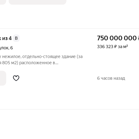
750 000 000
ж из 4
B
336 323 ₽ за м²
улок
,
6
 нежилое, отдельно-стоящее здание (за
 805 м2) расположенное в
(ЦАО) на первой линии домов переулка
ступности от станций метро Сухаревская
6 часов назад