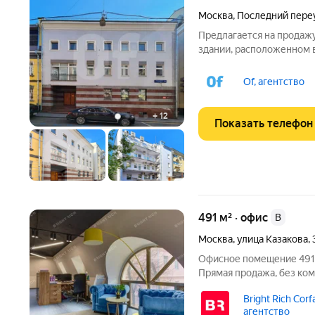
Москва
,
Последний пере
Предлагается на продаж
здании, расположенном 
линии домов Последнего 
станций метро Сухаревск
Of, агентство
Общая площадь : 742
+
12
Показать телефон
491 м² · офис
B
Москва
,
улица Казакова
,
Офисное помещение 491 к
Прямая продажа, без ком
Район: Басманный. Характ
Bright Rich Corfa
площадь: 393; - Код нало
агентство