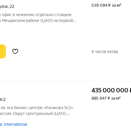
539 084 ₽ за м²
улок
,
22
у офис в нежилом, отдельно стоящем
в Мещанском районе (ЦАО) на первой
переулка, в шаговой доступности от
ая, Цветной бульвар и Чистые пруды.
6 часов назад
435 000 000
885 947 ₽ за м²
3с2
в. м в бизнес-центре «Казакова 3с2».
иссии. Округ: Центральный (ЦАО).
еристики: - Класс: B; - Арендопригодная
c International,
говой: 01; - Кол-во мест наземного