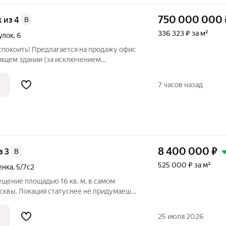
750 000 000
ж из 4
B
336 323 ₽ за м²
улок
,
6
спокоить! Предлагается на продажу офис
оящем здании (за исключением
оложенном в Красносельском районе
домов переулка Просвирин, в шаговой
7 часов назад
8 400 000
₽
з 3
B
525 000 ₽ за м²
енка
,
5/7с2
щение площадью 16 кв. м. в самом
атуснее не придумаешь:
. 5/7, стр. 2. Идеально под собственный
од. 1 минута пешком до станции метро
25 июля 2026