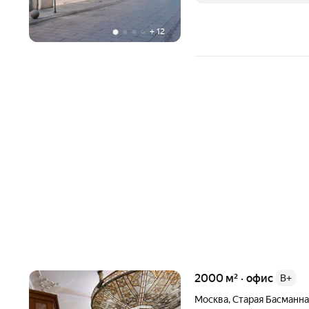
+
12
2000 м² · офис
B+
Москва
,
Старая Басманна