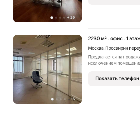
капитальный ремонт в
+
26
2230 м² · офис · 1 эта
Москва
,
Просвирин пере
Предлагается на продажу
исключением помещения
Красносельском районе 
Просвирин, в шаговой до
Показать телефон
и Чистые пруды. Общая
+
16