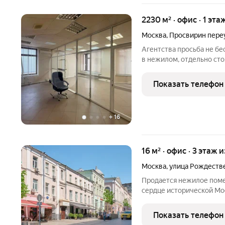
2230 м² · офис · 1 эта
Москва
,
Просвирин пере
Агентства просьба не бе
в нежилом, отдельно ст
помещения 805 м2) расп
(ЦАО) на первой линии 
Показать телефон
доступности от станций
+
16
16 м² · офис · 3 этаж и
Москва
,
улица Рождеств
Продается нежилое поме
сердце исторической Москвы. Локация ст
ЦАО, ул. Рождественка, д
бизнес или арендный дох
Показать телефон