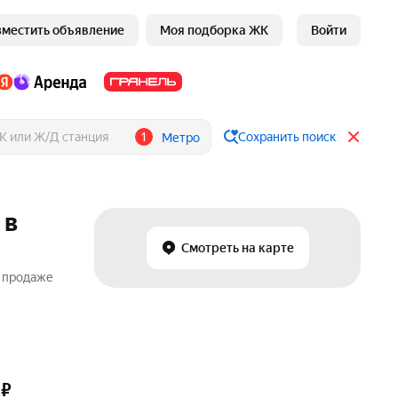
зместить объявление
Моя подборка ЖК
Войти
1
Сохранить поиск
Метро
 в
Смотреть на карте
о продаже
₽