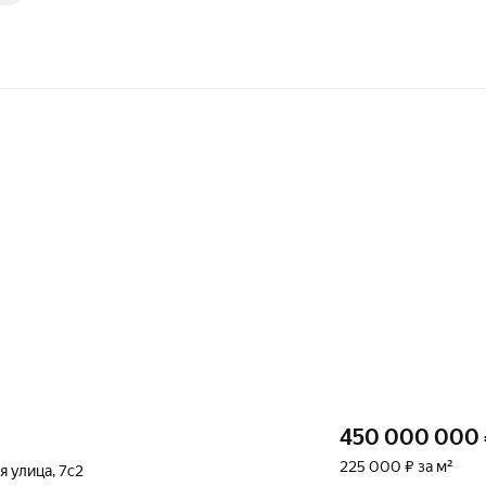
450 000 000
225 000 ₽ за м²
я улица
,
7с2