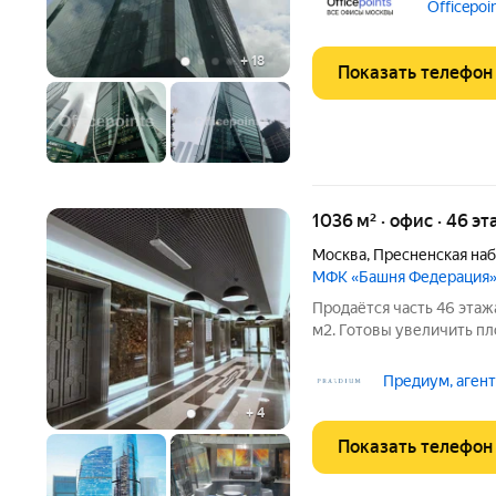
от станций метро Деловой Центр
Officepoi
на
+
18
Показать телефон
1036 м² · офис · 46 эт
Москва
,
Пресненская на
МФК «Башня Федерация
Продаётся часть 46 эта
м2. Готовы увеличить пл
открытая, можно сделать
Можно организовать вип-
Предиум, аген
Лучшие виды
+
4
Показать телефон