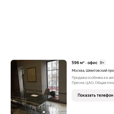
596 м² · офис
B+
Москва
,
Шмитовский про
Продажа особняка а в ан
Пресня, ЦАО. Общая площа
Описание объекта:Роско
архитектурой в английск
Показать телефон
единым лотом (595,8 кв.
+
3