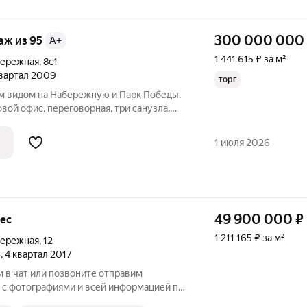
300 000 000
таж из 95
A+
1 441 615 ₽ за м²
бережная
,
8с1
 квартал 2009
торг
м видом на Набережную и Парк Победы.
вой офис, переговорная, три санузла.
1 июля 2026
49 900 000
₽
нес
1 211 165 ₽ за м²
бережная
,
12
»
, 4 квартал 2017
ат или позвоните отправим
с фотографиями и всей информацией по
едложение в сердце Москва-Сити