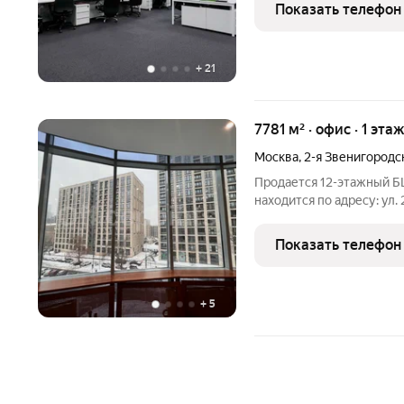
Находится в самом центр
Показать телефон
коммерческие и жилые
+
21
7781 м² · офис · 1 эта
Москва
,
2-я Звенигородс
Продается 12-этажный БЦ
находится по адресу: ул. 
доступность от станций м
Краснопресненская. Удо
Показать телефон
шоссе,
+
5