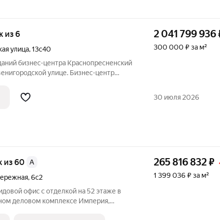
2 041 799 936
ж из 6
300 000 ₽ за м²
кая улица
,
13с40
даний бизнес-центра Краснопресненский
венигородской улице. Бизнес-центр
 Год постройки 2000 год, этажность: 6,
ая площадь офисов: 4 500 кв.м. На этаже
30 июля 2026
265 816 832
₽
ж из 60
A
1 399 036 ₽ за м²
бережная
,
6с2
довой офис с отделкой на 52 этаже в
ном деловом комплексе Империя,
тории ММДЦ Москва -Сити, класс А.