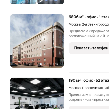
6806 м² · офис · 1 эта
Москва
,
2-я Звенигородс
Предлагаем к продаже з
расположенный на 2-й З
СТРОЕНИЕ 15 (КЛАСС «B»)
площадь 6 108 кв.м., общ
Показать телефон
2 блока
+
15
190 м² · офис · 52 эта
Москва
,
Пресненская на
Предлагаем в продажу ви
современном и престиж
расположенном на терри