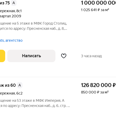
1 000 000 00
 из 75
A
1 025 641 ₽ за м²
бережная
,
8с1
 квартал 2009
щение на 5 этаже в МФК Город Столиц,
тся по адресу: Пресненская наб., д. 8,
я Покупателя! ЛОКАЦИЯ: - Шаговая
ой Центр, Москва-Сити. - МФК
nts, агентство
Написать
3 часа назад
126 820 000
₽
таж из 60
A
850 000 ₽ за м²
бережная
,
6с2
щение на 53 этаже в МФК Империя, А
 по адресу: Пресненская наб., д. 6, стр. 2.
ЦИЯ: Шаговая доступность