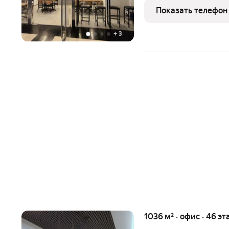
Представляем вашему в
Показать телефон
торговую площадь в одн
+
3
1036 м² · офис · 46 эт