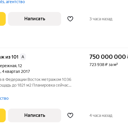
, Выставочная. Удобный выезд
nts, агентство
Написать
3 часа назад
750 000 000
аж из 101
A
723 938 ₽ за м²
бережная
,
12
»
, 4 квартал 2017
жа в Федерации Восток метражом 1036
ощадь до 1821 м2 Планировка сейчас
 кабинеты. Есть подвод мокрых точек.
офис для руководства в угловой части.
тство
Написать
4 часа назад