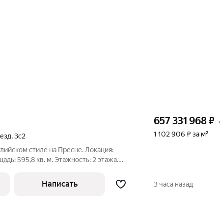
657 331 968
₽
1 102 906 ₽ за м²
езд
,
3с2
глийском стиле на Пресне. Локация:
дь: 595,8 кв. м. Этажность: 2 этажа.
шный особняк с уникальной
ом стиле. Предлагается к продаже как
Написать
3 часа назад