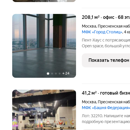
208,1 м² · офис · 68 э
Москва
,
Пресненская на
МФК «Город Столиц»
, 4
Пент-Хаус с потрясающи
Open space, большой угло
Показ в любое время!
Показать телефон
+
24
41,2 м² · готовый биз
Москва
,
Пресненская на
МФК «Башня Федерация
Лот: 32210. Напишите нам в ч
подробную презентацию 
объекту! Уникальное пр