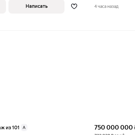
ниманию эксклюзивное предложение
Написать
4 часа назад
ом из
750 000 000
аж из 101
A