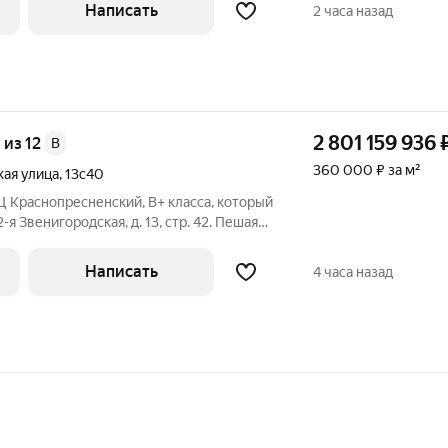
е Сити. Объединяет в себе офисные,
Написать
2 часа назад
2 801 159 936
ж из 12
B
360 000 ₽ за м²
кая улица
,
13с40
 Краснопресненский, В+ класса, который
2-я Звенигородская, д. 13, стр. 42. Пешая
етро Улица 1905 года, Беговая,
бный выезд на ТТК, Звенигородское
Написать
4 часа назад