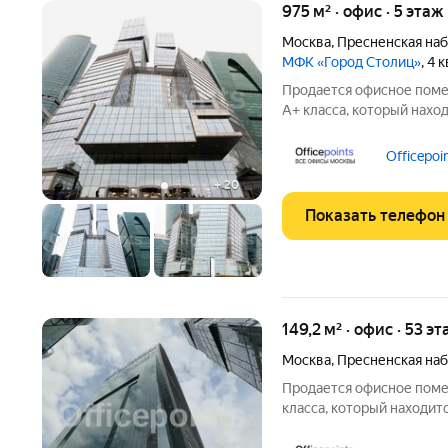
975 м² · офис · 5 этаж
Москва
,
Пресненская на
МФК «Город Столиц»
, 4
Продается офисное поме
А+ класса, который находи
стр. 1. Без комиссии дл
доступность от м. Делов
Officepoi
расположен
+
20
Показать телефон
149,2 м² · офис · 53 э
Москва
,
Пресненская на
Продается офисное поме
класса, который находится
Без комиссии для Покупателя! ЛОКА