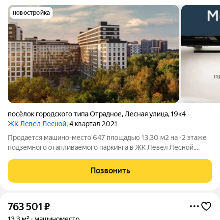
новостройка
посёлок городского типа Отрадное
,
Лесная улица
,
19к4
ЖК Левел Лесной
, 4 квартал 2021
Продается машино-место 647 площадью 13,30 м2 на -2 этаже
подземного отапливаемого паркинга в ЖК Левел Лесной.
Площадь и расположение при желании позволяет
организовать большой шкаф для хранения, либо использовать
Позвонить
дополнительную площадь для парковки
763 501
₽
13,3 м²
машиноместо