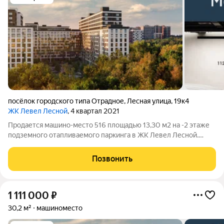
посёлок городского типа Отрадное
,
Лесная улица
,
19к4
ЖК Левел Лесной
, 4 квартал 2021
Продается машино-место 516 площадью 13,30 м2 на -2 этаже
подземного отапливаемого паркинга в ЖК Левел Лесной.
Площадь и расположение при желании позволяет
организовать большой шкаф для хранения, либо использовать
Позвонить
дополнительную площадь для парковки
1 111 000
₽
30,2 м²
машиноместо