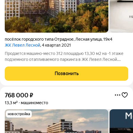
посёлок городского типа Отрадное
,
Лесная улица
,
19к4
ЖК Левел Лесной
, 4 квартал 2021
Продается машино-место 312 площадью 13,30 м2 на -1 этаже
подземного отапливаемого паркинга в ЖК Левел Лесной.
Площадь и расположение при желании позволяет
организовать большой шкаф для хранения, либо использовать
Позвонить
дополнительную площадь для парковки
768 000
₽
13,3 м²
машиноместо
новостройка