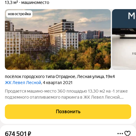
13,3 м²
машиноместо
новостройка
посёлок городского типа Отрадное
,
Лесная улица
,
19к4
ЖК Левел Лесной
, 4 квартал 2021
Продается машино-место 360 площадью 13,30 м2 на -1 этаже
подземного отапливаемого паркинга в ЖК Левел Лесной.
Площадь и расположение при желании позволяет
организовать большой шкаф для хранения, либо использовать
Позвонить
дополнительную площадь для парковки
674 501
₽