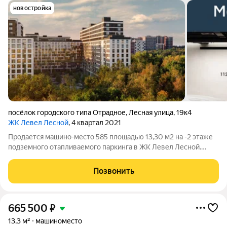
новостройка
посёлок городского типа Отрадное
,
Лесная улица
,
19к4
ЖК Левел Лесной
, 4 квартал 2021
Продается машино-место 585 площадью 13,30 м2 на -2 этаже
подземного отапливаемого паркинга в ЖК Левел Лесной.
Площадь и расположение при желании позволяет
организовать большой шкаф для хранения, либо использовать
Позвонить
дополнительную площадь для парковки
665 500
₽
13,3 м²
машиноместо