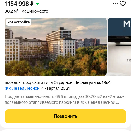
1 154 998
₽
30,2 м²
машиноместо
новостройка
посёлок городского типа Отрадное
,
Лесная улица
,
19к4
ЖК Левел Лесной
, 4 квартал 2021
Продается машино-место 696 площадью 30,20 м2 на -2 этаже
подземного отапливаемого паркинга в ЖК Левел Лесной.
Площадь и расположение при желании позволяет
организовать большой шкаф для хранения, либо использовать
Позвонить
дополнительную площадь для парковки