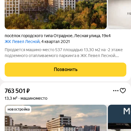
посёлок городского типа Отрадное
,
Лесная улица
,
19к4
ЖК Левел Лесной
, 4 квартал 2021
Продается машино-место 537 площадью 13,30 м2 на -2 этаже
подземного отапливаемого паркинга в ЖК Левел Лесной.
Площадь и расположение при желании позволяет
организовать большой шкаф для хранения, либо использовать
Позвонить
дополнительную площадь для парковки
763 501
₽
13,3 м²
машиноместо
новостройка