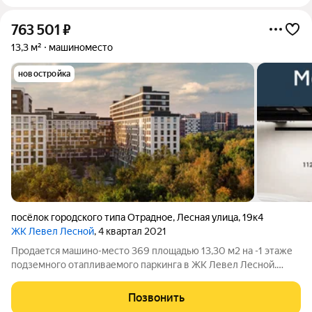
763 501
₽
13,3 м²
машиноместо
новостройка
посёлок городского типа Отрадное
,
Лесная улица
,
19к4
ЖК Левел Лесной
, 4 квартал 2021
Продается машино-место 369 площадью 13,30 м2 на -1 этаже
подземного отапливаемого паркинга в ЖК Левел Лесной.
Площадь и расположение при желании позволяет
организовать большой шкаф для хранения, либо использовать
Позвонить
дополнительную площадь для парковки