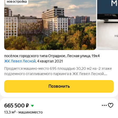
новостройка
посёлок городского типа Отрадное
,
Лесная улица
,
19к4
ЖК Левел Лесной
, 4 квартал 2021
Продается машино-место 695 площадью 30,20 м2 на -2 этаже
подземного отапливаемого паркинга в ЖК Левел Лесной.
Площадь и расположение при желании позволяет
организовать большой шкаф для хранения, либо использовать
Позвонить
дополнительную площадь для парковки
665 500
₽
13,3 м²
машиноместо