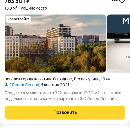
763 501
₽
13,3 м²
машиноместо
новостройка
посёлок городского типа Отрадное
,
Лесная улица
,
19к4
ЖК Левел Лесной
, 4 квартал 2021
Продается машино-место 322 площадью 13,30 м2 на -1 этаже
подземного отапливаемого паркинга в ЖК Левел Лесной.
Площадь и расположение при желании позволяет
организовать большой шкаф для хранения, либо использовать
Позвонить
дополнительную площадь для парковки