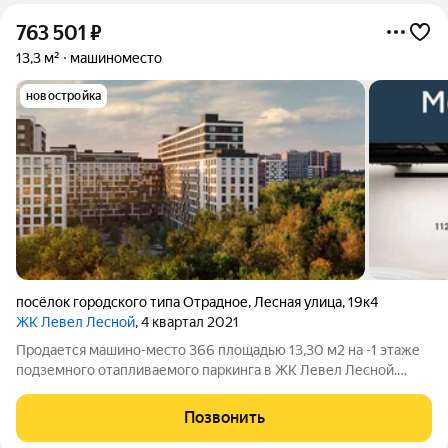
763 501
₽
13,3 м²
машиноместо
новостройка
посёлок городского типа Отрадное
,
Лесная улица
,
19к4
ЖК Левел Лесной
, 4 квартал 2021
Продается машино-место 366 площадью 13,30 м2 на -1 этаже
подземного отапливаемого паркинга в ЖК Левел Лесной.
Площадь и расположение при желании позволяет
организовать большой шкаф для хранения, либо использовать
Позвонить
дополнительную площадь для парковки