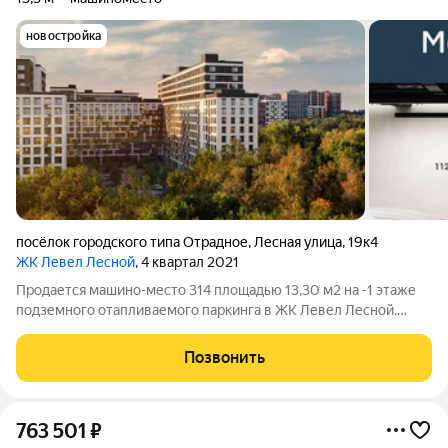
новостройка
посёлок городского типа Отрадное
,
Лесная улица
,
19к4
ЖК Левел Лесной
, 4 квартал 2021
Продается машино-место 314 площадью 13,30 м2 на -1 этаже
подземного отапливаемого паркинга в ЖК Левел Лесной.
Площадь и расположение при желании позволяет
организовать большой шкаф для хранения, либо использовать
Позвонить
дополнительную площадь для парковки
763 501
₽