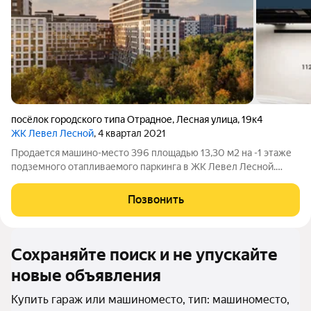
посёлок городского типа Отрадное
,
Лесная улица
,
19к4
ЖК Левел Лесной
, 4 квартал 2021
Продается машино-место 396 площадью 13,30 м2 на -1 этаже
подземного отапливаемого паркинга в ЖК Левел Лесной.
Площадь и расположение при желании позволяет
организовать большой шкаф для хранения, либо использовать
Позвонить
дополнительную площадь для парковки
Сохраняйте поиск и не упускайте
новые объявления
Купить гараж или машиноместо, тип: машиноместо,