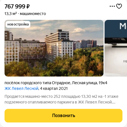
767 999
₽
13,3 м²
машиноместо
новостройка
посёлок городского типа Отрадное
,
Лесная улица
,
19к4
ЖК Левел Лесной
, 4 квартал 2021
Продается машино-место 252 площадью 13,30 м2 на -1 этаже
подземного отапливаемого паркинга в ЖК Левел Лесной.
Площадь и расположение при желании позволяет
организовать большой шкаф для хранения, либо использовать
Позвонить
дополнительную площадь для парковки