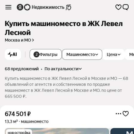
Купить машиноместо в ЖК Левел
Лесной
Москва и МО
AI
Фильтры
Машиноместо
Цена
М
2
68 предложений
•
по актуальности
Купить машиноместо в ЖК Левел Лесной в Москве и МО — 68
объявлений от агентств и собственников по продаже
машиномест в ЖК Левел Лесной в Москве и МО. по цене от
665 500 ₽.
674 501
₽
13,3 м²
машиноместо
новостройка