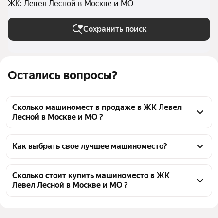
ЖК: Левел Лесной в Москве и МО
Сохранить поиск
Остались вопросы?
Сколько машиномест в продаже в ЖК Левел
Лесной в Москве и МО ?
На Яндекс Недвижимости в продаже в ЖК Левел 
Лесной в Москве и МО 68 машиномест 68 
Как выбрать свое лучшее машиноместо?
объявлений от застройщиков
Чтобы купить машиноместо в ЖК Левел Лесной, 
воспользуйтесь тепловой картой для оценки 
Сколько стоит купить машиноместо в ЖК
Левел Лесной в Москве и МО ?
инфраструктуры и транспортной доступности в 
выбранном районе в ЖК Левел Лесной в Москве и 
Цена за квадратный метр
36 788 — 57 744 ₽
МО