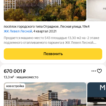
посёлок городского типа Отрадное
,
Лесная улица
,
19к4
ЖК Левел Лесной
, 4 квартал 2021
Продается машино-место 543 площадью 13,30 м2 на -2 этаже
подземного отапливаемого паркинга в ЖК Левел Лесной.
Площадь и расположение при желании позволяет
организовать большой шкаф для хранения, либо использовать
Позвонить
дополнительную площадь для парковки
670 001
₽
13,3 м²
машиноместо
новостройка