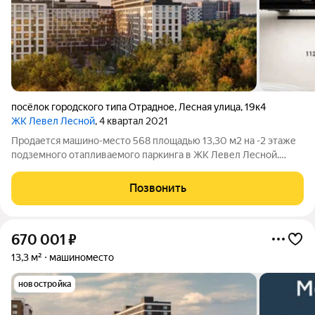
посёлок городского типа Отрадное
,
Лесная улица
,
19к4
ЖК Левел Лесной
, 4 квартал 2021
Продается машино-место 568 площадью 13,30 м2 на -2 этаже
подземного отапливаемого паркинга в ЖК Левел Лесной.
Площадь и расположение при желании позволяет
организовать большой шкаф для хранения, либо использовать
Позвонить
дополнительную площадь для парковки
670 001
₽
13,3 м²
машиноместо
новостройка