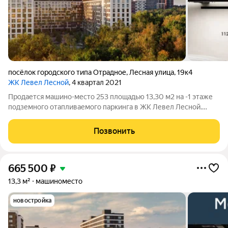
посёлок городского типа Отрадное
,
Лесная улица
,
19к4
ЖК Левел Лесной
, 4 квартал 2021
Продается машино-место 253 площадью 13,30 м2 на -1 этаже
подземного отапливаемого паркинга в ЖК Левел Лесной.
Площадь и расположение при желании позволяет
организовать большой шкаф для хранения, либо использовать
Позвонить
дополнительную площадь для парковки
665 500
₽
13,3 м²
машиноместо
новостройка