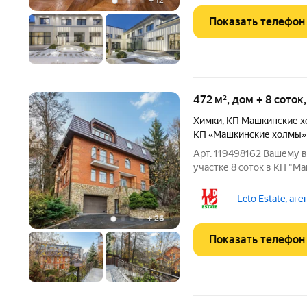
+
12
Показать телефон
472 м², дом + 8 соток
Химки
,
КП Машкинские 
КП «Машкинские холмы»
Арт. 119498162 Вашему в
участке 8 соток в КП "М
микрорайоне Куркино на 
МКАД. Построен из кирп
Leto Estate, аг
фундамент -
+
26
Показать телефон