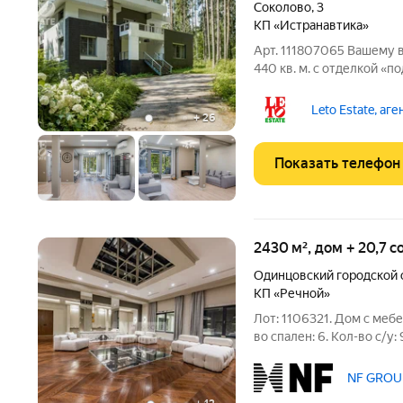
Соколово
,
3
КП «Истранавтика»
Арт. 111807065 Вашему
440 кв. м. с отделкой «
поселке Истранавтика, н
Пятницкому шоссе. Дом 
Leto Estate, аг
+
26
площадью 1 га на первой
Показать телефон
2430 м², дом + 20,7 
Одинцовский городской 
КП «Речной»
Лот: 1106321. Дом с мебе
во спален: 6. Кол-во с/у
шоссе, 8 км от МКАД. В 
кинотеатр, зона отдыха, 
NF GROUP