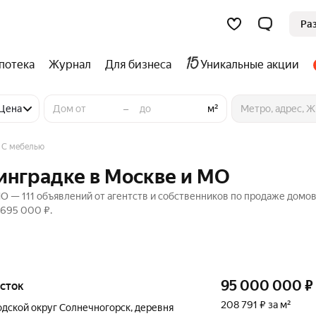
Ра
потека
Журнал
Для бизнеса
Уникальные акции
–
Цена
м²
С мебелью
инградке в Москве и МО
О — 111 объявлений от агентств и собственников по продаже домов
 695 000 ₽.
95 000 000
₽
асток
208 791 ₽ за м²
одской округ Солнечногорск
,
деревня