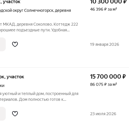
10 300 000
₽
к, участок
46 396 ₽ за м²
одской округ Солнечногорск
,
деревня
от МКАД, деревня Соколово. Коттедж 222
 хорошиее подъездные пути. Удобная
. Дом 222 кв. м, 2 этажа / 3 уровня,
екрытия ж/б, окна пвх, кровля
19 января 2026
15 700 000
₽
ток, участок
86 075 ₽ за м²
ки
я уютный и теплый дом, построенный для
териалов. Дом полностью готов к
: все коммуникации заведены, выполнен
ана автоматика и отопление. Основное о
23 июля 2026