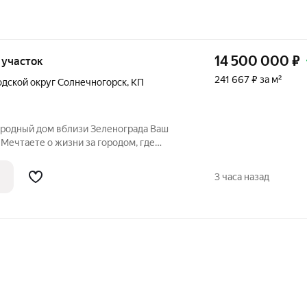
14 500 000
₽
, участок
241 667 ₽ за м²
одской округ Солнечногорск
,
КП
родный дом вблизи Зеленограда Ваш
 Мечтаете о жизни за городом, где
аются с городским комфортом?
ощадью 60 кв. м идеальное
3 часа назад
чного