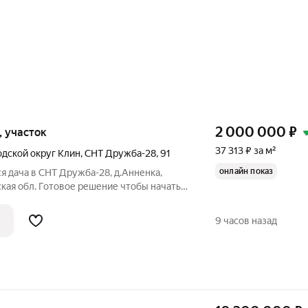
2 000 000
₽
к, участок
37 313 ₽ за м²
одской округ Клин
,
СНТ Дружба-28
,
91
онлайн показ
я дача в СНТ Дружба-28, д.Анненка,
кая обл. Готовое решение чтобы начать
 под ипотеку! Одобрим в нашем офисе!
- возможна прописка. Дом 53,6 кв.м
9 часов назад