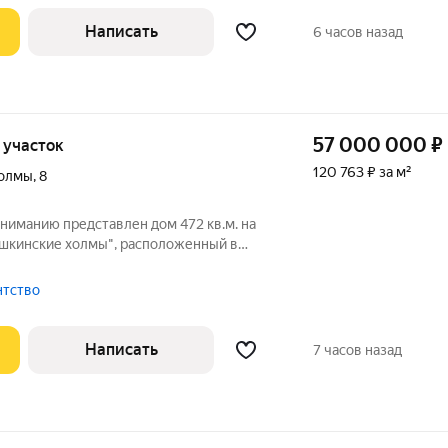
Написать
6 часов назад
57 000 000
₽
, участок
120 763 ₽ за м²
холмы
,
8
ниманию представлен дом 472 кв.м. на
ашкинские холмы", расположенный в
северо-западе от Москвы, в 5 км от
ича, перекрытия - железобетонные,
ентство
Написать
7 часов назад