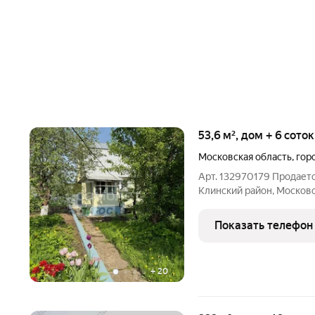
53,6 м², дом + 6 сото
Московская область
,
гор
Арт. 132970179 Продаетс
Клинский район, Московс
дачный сезон! Подходит
Дом оформлен как жилой 
Показать телефон
построен из
+
20