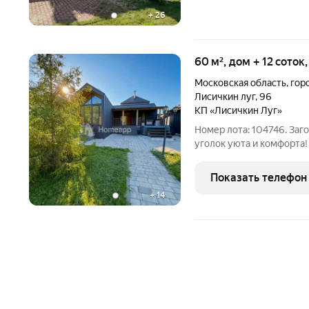
+
26
60 м², дом + 12 соток
Московская область
,
гор
Лисичкин луг
,
96
КП «Лисичкин Луг»
Номер лота: 104746. Заго
уголок уюта и комфорта!
тишина и природа сочет
Предлагаем каркасный дом пл
Показать телефон
решение для круглогоди
+
14