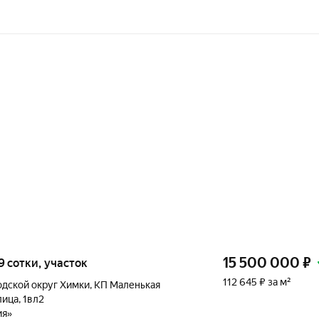
15 500 000
₽
1,9 сотки, участок
112 645 ₽ за м²
одской округ Химки
,
КП Маленькая
лица
,
1вл2
ия»