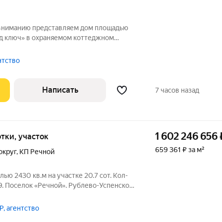
 вниманию представляем дом площадью
под ключ» в охраняемом коттеджном
аходящемся в 44 км от МКАД по
расположен на лесном участке
ентство
Написать
7 часов назад
1 602 246 656
сотки, участок
659 361 ₽ за м²
округ
,
КП Речной
лью 2430 кв.м на участке 20.7 cот. Кол-
: 9. Поселок «Речной». Рублево-Успенское
цокольном этаже дома находятся
винная комната, салон красоты, большая
, агентство