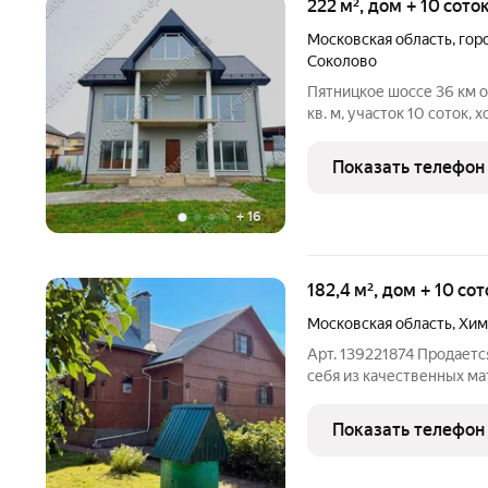
222 м², дом + 10 сото
Московская область
,
гор
Соколово
Пятницкое шоссе 36 км 
кв. м, участок 10 соток,
транспортная доступность
пенобетонные блоки, пер
Показать телефон
металлочерепица;
+
16
182,4 м², дом + 10 со
Московская область
,
Хим
Арт. 139221874 Продаетс
себя из качественных ма
проживанию круглый год
хороший ремонт, продум
Показать телефон