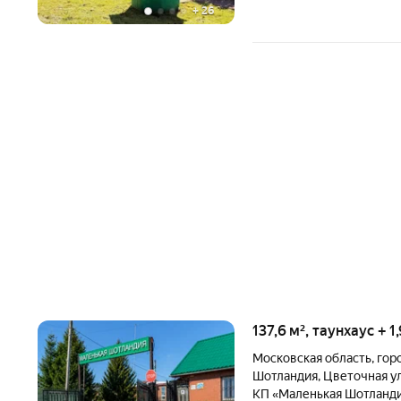
+
26
137,6 м², таунхаус + 
Московская область
,
гор
Шотландия
,
Цветочная у
КП «Маленькая Шотланд