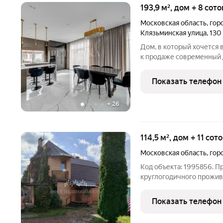
193,9 м², дом + 8 сот
Московская область
,
гор
Клязьминская улица
,
130
Дом, в который хочется 
к продаже современный 
участке 8,05 соток в за
Дом построен в 2022 год
Показать телефон
поэтому при
+
26
114,5 м², дом + 11 сот
Московская область
,
гор
Код объекта: 1995856. 
круглогодичного проживан
"Пойма" г. Химки Москов
по Ленинградскому шоссе
Показать телефон