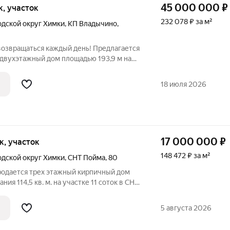
45 000 000
₽
ок, участок
232 078 ₽ за м²
одской округ Химки
,
КП Владычино
,
возвращаться каждый день! Предлагается
двухэтажный дом площадью 193,9 м на
крытом коттеджном поселке «Владычино».
у для собственного проживания,
18 июля 2026
17 000 000
₽
ок, участок
148 472 ₽ за м²
одской округ Химки
,
СНТ Пойма
,
80
Продается трех этажный кирпичный дом
ия 114,5 кв. м. на участке 11 соток в СНТ
ской области в 10 километрах от МКАД
. Категория земель: земли сельхоз.
5 августа 2026