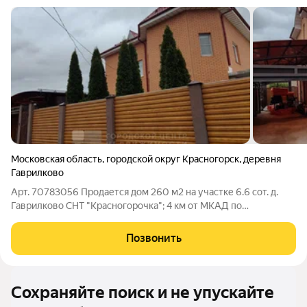
Московская область
,
городской округ Красногорск
,
деревня
Гаврилково
Арт. 70783056 Продается дом 260 м2 на участке 6.6 сот. д.
Гаврилково СНТ "Красногорочка"; 4 км от МКАД по
Куркинскому ш. (Ленинградское направление). Дом построен
из газобетонных блоков, обложен облицовочным кирпичом,
Позвонить
качественная отделка. 1 этаж:
Сохраняйте поиск и не упускайте