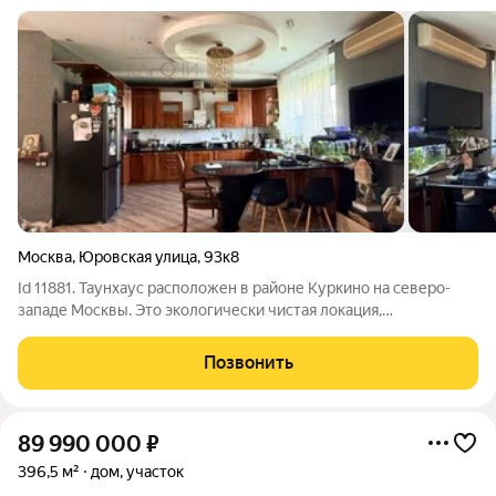
Москва
,
Юровская улица
,
93к8
Id 11881. Таунхаус расположен в районе Куркино на северо-
западе Москвы. Это экологически чистая локация,
отличающаяся обилием зелёных насаждений и благоприятной
обстановкой. Район характеризуется развитой
Позвонить
инфраструктурой: в шаговой доступности
89 990 000
₽
396,5 м²
дом, участок