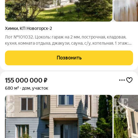
Химки
,
КП Новогорск-2
Лот №101032. Цоколь: гараж на 2 мм, построчная, кладовая,
кухня, комната отдыха, джакузи, сауна, с/у, котельная. 1 этаж:
прихожая, кухня, гостиная, кладовая, с/у. 1,5 этаж: спальня с
выходом на террасу. 2 этаж: спальня с с/у, детская спальня с с/
Позвонить
у.
155 000 000
₽
680 м²
дом, участок