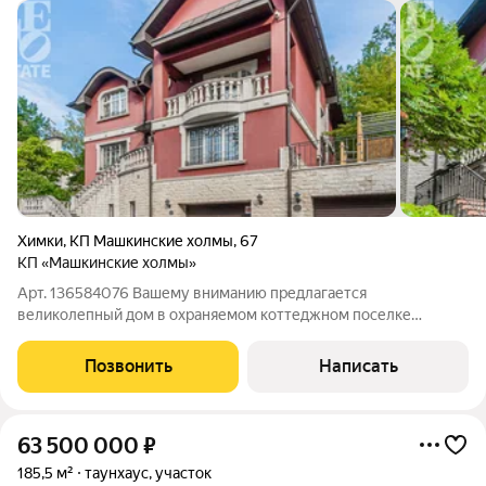
Химки
,
КП Машкинские холмы
,
67
КП «Машкинские холмы»
Арт. 136584076 Вашему вниманию предлагается
великолепный дом в охраняемом коттеджном поселке
бизнес-класса "Машкинские холмы", расположенном в 5 км от
МКАД по Куркинскому шоссе. Дом площадью 396,5 кв.м.
Позвонить
Написать
построен из кирпича. Фундамент: бетонная плита.
63 500 000
₽
185,5 м²
таунхаус, участок