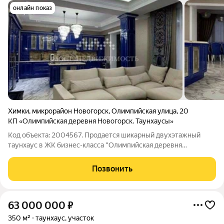
онлайн показ
Химки
,
микрорайон Новогорск
,
Олимпийская улица
,
20
КП «Олимпийская деревня Новогорск. Таунхаусы»
Код объекта: 2004567. Продается шикарный двухэтажный
таунхаус в ЖК бизнес-класса "Олимпийская деревня
Новогорск", расположенный в городе Химки, всего в 4 км от
Москвы по Новокуркинскому или Ленинградскому шоссе. В
Позвонить
таунхаусе выполнен качественный
63 000 000
₽
350 м²
таунхаус, участок