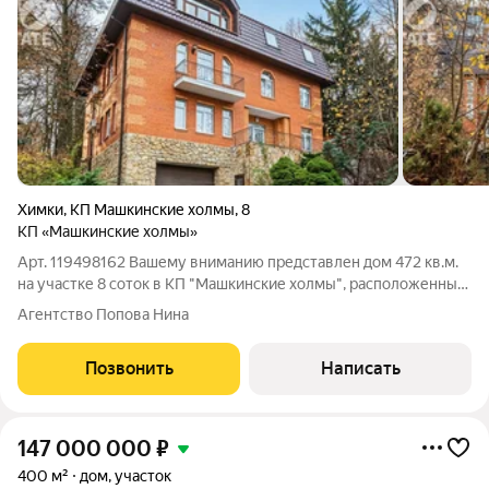
Химки
,
КП Машкинские холмы
,
8
КП «Машкинские холмы»
Арт. 119498162 Вашему вниманию представлен дом 472 кв.м.
на участке 8 соток в КП "Машкинские холмы", расположенный
в микрорайоне Куркино на северо-западе от Москвы, в 5 км от
Агентство Попова Нина
МКАД. Построен из кирпича, перекрытия - железобетонные,
фундамент -
Позвонить
Написать
147 000 000
₽
400 м²
дом, участок