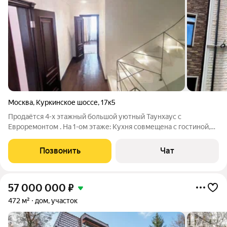
Москва
,
Куркинское шоссе
,
17к5
Продаётся 4-х этажный большой уютный Таунхаус с
Евроремонтом . На 1-ом этаже: Кухня совмещена с гостиной,
просторная гардеробная комната, санузел, бойлерная, подвал,
два выхода на открытую террасу с газонной огороженной
Позвонить
Чат
лужайкой. 2-й этаж включает в
57 000 000
₽
472 м²
дом, участок