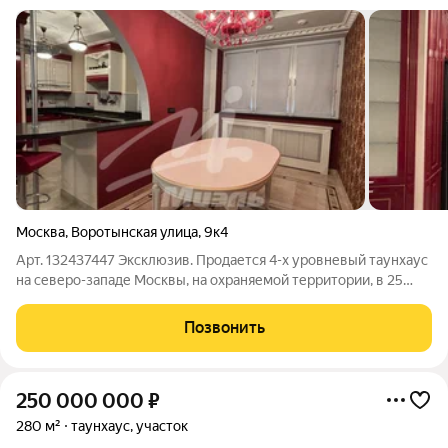
Москва
,
Воротынская улица
,
9к4
Арт. 132437447 Эксклюзив. Продается 4-х уровневый таунхаус
на северо-западе Москвы, на охраняемой территории, в 25
минутах езды на машине от центра столицы. В уютной и
спокойной атмосфере расположился элитный район Куркино,
Позвонить
в котором удалось
250 000 000
₽
280 м²
таунхаус, участок