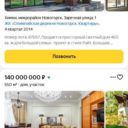
Химки
,
микрорайон Новогорск
,
Заречная улица
,
1
ЖК «Олимпийская деревня Новогорск. Квартиры»
,
4 квартал 2014
Номер лота: 87697. Продается просторный светлый дом 460
кв. м для большой семьи - проект в стиле Райт. Большие
просторные комнаты, комнаты для прислуги, оборудования.
Панорамное остекление. Второй свет (красивое окно в
Позвонить
большой комнате на всю высоту
140 000 000
₽
550 м²
дом, участок