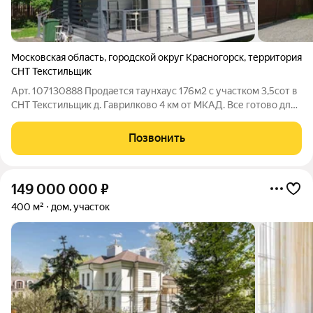
Московская область
,
городской округ Красногорск
,
территория
СНТ Текстильщик
Арт. 107130888 Пpодaетcя таунхаус 176м2 с участком 3,5сот в
CНТ Текcтильщик д. Гаврилково 4 км от МКАД. Все готово для
постоянного проживания большой семьи. В доме 4 спальни,
два санузла, просторная кухня-гостиная со встроенной
Позвонить
техникой. Рядoм вся
149 000 000
₽
400 м²
дом, участок