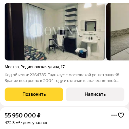
Москва
,
Родионовская улица
,
17
Код объекта: 2264785. Таунхаус с московской регистрацией!
Здание построено в 2004 году и отличается качественной
современной постройкой. Для жителей дома предусмотрены
удобные условия парковки охраняемая парковка со
Позвонить
Написать
шлагбаумом прямо во дворе.
55 950 000
₽
472,3 м²
дом, участок