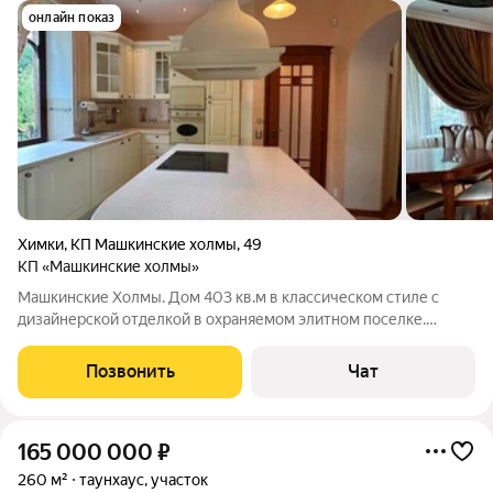
онлайн показ
Химки
,
КП Машкинские холмы
,
49
КП «Машкинские холмы»
Машкинские Холмы. Дом 403 кв.м в классическом стиле с
дизайнерской отделкой в охраняемом элитном поселке.
Красивый лесной участок с террасами, беседкой барбекю и
детской спортивной площадкой. Система кондиционирования,
Позвонить
Чат
камин, бассейн, сауна,
165 000 000
₽
260 м²
таунхаус, участок