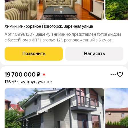
Химки
,
микрорайон Новогорск
,
Заречная улица
Арт. 109961307 Вашему вниманию представлен готовый дом
с бассейном в КП "Нагорье-12", расположенный в 5 км от
МКАД по Куркинскому шоссе. Дом построен из кирпича,
перекрытия - бетонные, крыша - металлочерепица. Есть вся
Позвонить
Написать
необходимая встроенная техника
19 700 000
₽
176 м²
таунхаус, участок