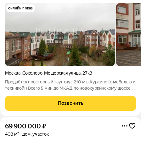
онлайн показ
Москва
,
Соколово-Мещерская улица
,
27к3
Продаётся просторный таунхаус 210 м в Куркино (с мебелью и
техникой!) Всего 5 мин до МКАД по новокуркинскому шоссе .
Срочная продажа! Собственник готов к разумным
предложениям. Почему это идеальный вариант? Готов для
Позвонить
комфортной жизни остаётся вся
69 900 000
₽
403 м²
дом, участок