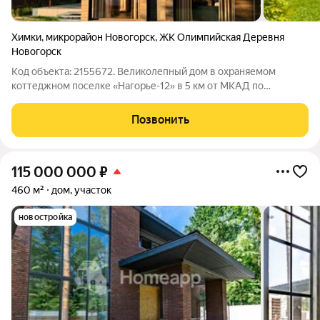
Химки
,
микрорайон Новогорск
,
ЖК Олимпийская Деревня
Новогорск
Код объекта: 2155672. Великолепный дом в охраняемом
коттеджном поселке «Нагорье-12» в 5 км от МКАД по
Куркинскому или Ленинградскому шоссе. Дом спроектирован
и создан греческим архитектором Георгием Папайану по
Позвонить
уникальной технологии, позволившей
115 000 000
₽
460 м²
дом, участок
новостройка