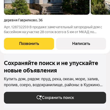
деревня Гаврилково
,
36
Арт. 128732259 В продаже замечательный загородный дом с
бассейном на участке 28 соток всего в 5 км от МКАД по
Куркинскому шоссе в живописном коттеджном поселке
Лазурь, где природа гармонично сочетается с комфортом
Позвонить
Написать
городской жизни. Дом имеет
Сохраняйте поиск и не упускайте
новые объявления
Купить дом, рядом: пруд, река, океан, море, залив,
пролив, озеро, водохранилище, районы: в Куркино
(Северо-Западный округ) в Москве и МО
Сохранить поиск