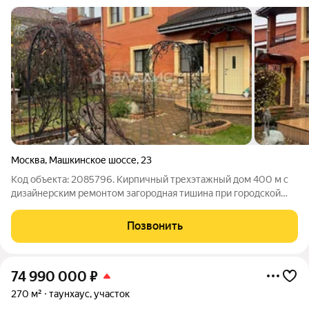
Москва
,
Машкинское шоссе
,
23
Код объекта: 2085796. Кирпичный трехэтажный дом 400 м с
дизайнерским ремонтом загородная тишина при городской
доступности: всего 5 км от города. Простор, свет и
продуманная планировка ощущение собственного убежища,
Позвонить
где каждая зона готова к жизни и
74 990 000
₽
270 м²
таунхаус, участок