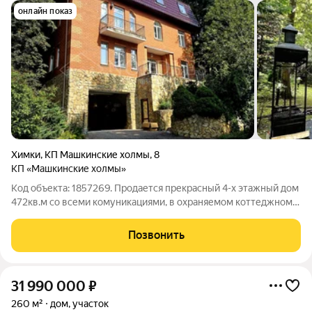
онлайн показ
Химки
,
КП Машкинские холмы
,
8
КП «Машкинские холмы»
Код объекта: 1857269. Продается прекрасный 4-х этажный дом
472кв.м со всеми комуникациями, в охраняемом коттеджном
поселке, расположенном в 5 км от МКАД по Машкинскому
шоссе. Дом возведен в 2003 году. Дом полностью готов к
Позвонить
круглогодичному проживанию!
31 990 000
₽
260 м²
дом, участок