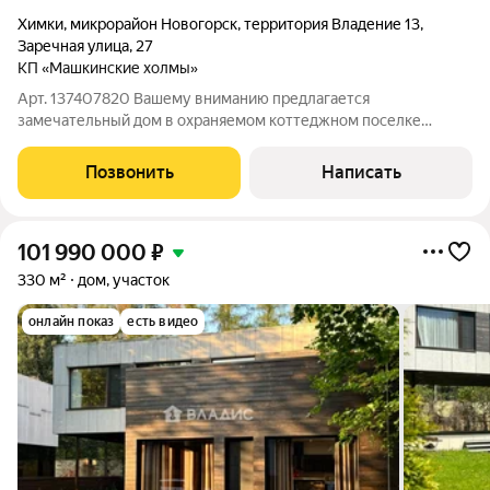
Химки
,
микрорайон Новогорск
,
территория Владение 13
,
Заречная улица
,
27
КП «Машкинские холмы»
Арт. 137407820 Вашему вниманию предлагается
замечательный дом в охраняемом коттеджном поселке
бизнес-класса "Машкинские холмы", расположенном в 5 км от
МКАД по Куркинскому шоссе. Камерная часть поселка, рядом
Позвонить
Написать
с сосновым лесом, где все дома построены
101 990 000
₽
330 м²
дом, участок
онлайн показ
есть видео