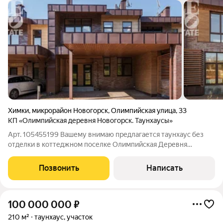
Химки
,
микрорайон Новогорск
,
Олимпийская улица
,
33
КП «Олимпийская деревня Новогорск. Таунхаусы»
Арт. 105455199 Вашему внимаю предлагается таунхаус без
отделки в коттеджном поселке Олимпийская Деревня
Новогорск в 5 км от МКАД по Ленинградскому шоссе. Стоит
отметить очень удачное расположение корпуса на
Позвонить
Написать
территории самого поселка - в самой дальней
100 000 000
₽
210 м²
таунхаус, участок