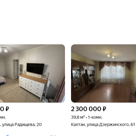
00
₽
2 300 000
₽
омн.
39,8 м² • 1-комн.
, улица Радищева, 20
Калтан, улица Дзержинского, 61