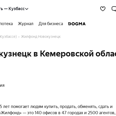
ь — Кузбасс
потека
Журнал
Для бизнеса
(Кузбассе)
Жилфонд Новокузнецк
узнецк в Кемеровской обла
ния
лет помогает людям купить, продать, обменять, сдать и
илфонд» — это 140 офисов в 47 городах и 2500 агентов,