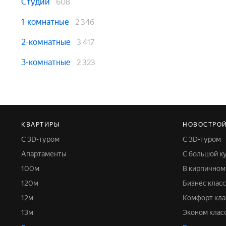
Студии
608
1-комнатные
2 346
2-комнатные
3 417
3-комнатные
2 323
КВАРТИРЫ
НОВОСТРО
С 3D-туром
С 3D-туром
Апартаменты
С большой к
100м
В кирпично
120м
Бизнес класс
12м
Комфорт кла
13м
Эконом клас