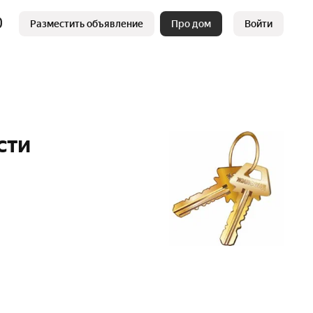
Разместить объявление
Про дом
Войти
сти