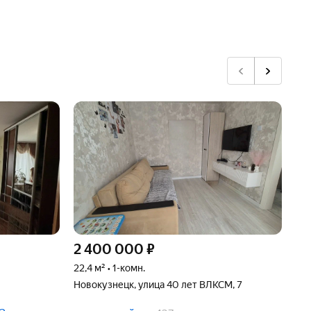
2 400 000
₽
2 
22,4 м² • 1-комн.
28 
Новокузнецк, улица 40 лет ВЛКСМ, 7
Нов