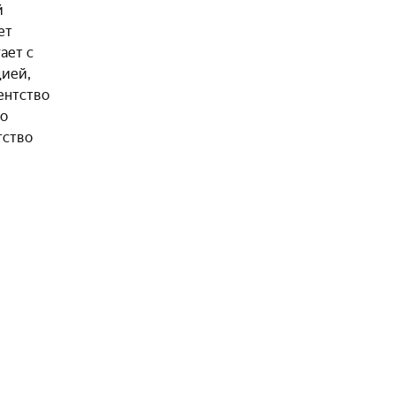
й
ет
ает с
ией,
ентство
го
тство