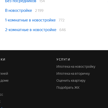
Без посредников
154
В новостройке
2 199
1-комнатные в новостройке
772
2-комнатные в новостройке
646
ЙКИ
УСЛУГИ
Ипотека на новостройку
ухней
Ипотека на вторичку
м доме
Оценить квартиру
Подобрать ЖК
сс
с