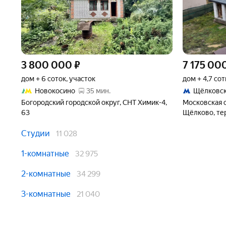
3 800 000
₽
7 175 00
дом + 6 соток, участок
дом + 4,7 сот
Новокосино
35 мин.
Щёлковск
Богородский городской округ, СНТ Химик-4,
Московская о
63
Щёлково, тер
Линия
Студии
11 028
1-комнатные
32 975
2-комнатные
34 299
3-комнатные
21 040