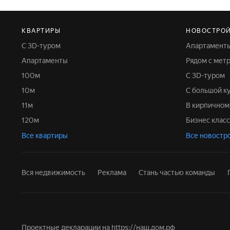
КВАРТИРЫ
НОВОСТРО
С 3D-туром
Апартамент
Апартаменты
Рядом с мет
100м
С 3D-туром
10м
С большой к
11м
В кирпично
120м
Бизнес класс
Все квартиры
Все новостр
Вся недвижимость
Реклама
Стань частью команды
Проектные декларации на
https://наш.дом.рф