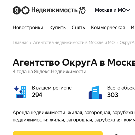
Москва и МО
Новостройки
Купить
Снять
Коммерческая
И
Главная
Агентства недвижимости в Москве и МО
ОкругА
Агентство ОкругА в Моск
4 года на Яндекс.Недвижимости
В вашем регионе
Всего объек
294
303
Аренда недвижимости: жилая, загородная, зарубежн
недвижимости: жилая, загородная, зарубежная, ком