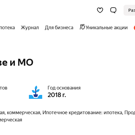
Ра
потека
Журнал
Для бизнеса
Уникальные акции
ве и МО
тов
Год основания
2018 г.
ая, коммерческая, Ипотечное кредитование: ипотека, Про
мерческая