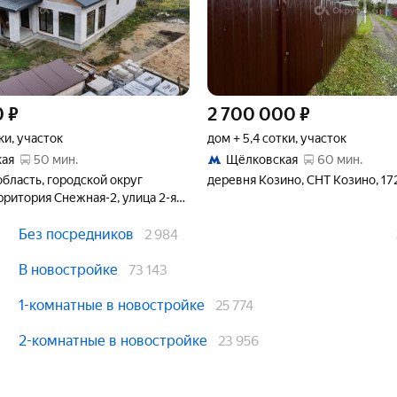
0
₽
2 700 000
₽
ки, участок
дом + 5,4 сотки, участок
ая
50 мин.
Щёлковская
60 мин.
бласть, городской округ
деревня Козино, СНТ Козино, 17
ритория Снежная-2, улица 2-я
Без посредников
2 984
В новостройке
73 143
1-комнатные в новостройке
25 774
2-комнатные в новостройке
23 956