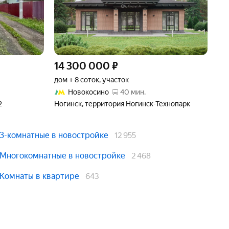
14 300 000
₽
2
дом + 8 соток, участок
дом
Новокосино
40 мин.
2
Ногинск, территория Ногинск-Технопарк
пос
До
3-комнатные в новостройке
12 955
Многокомнатные в новостройке
2 468
Комнаты в квартире
643