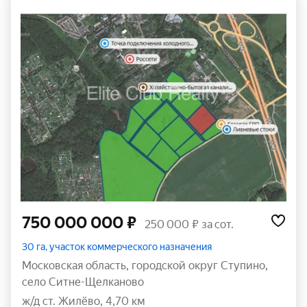
750 000 000 ₽
250 000 ₽ за сот.
30 га, участок коммерческого назначения
Московская область
,
городской округ Ступино
,
село Ситне-Щелканово
ж/д ст. Жилёво, 4,70 км