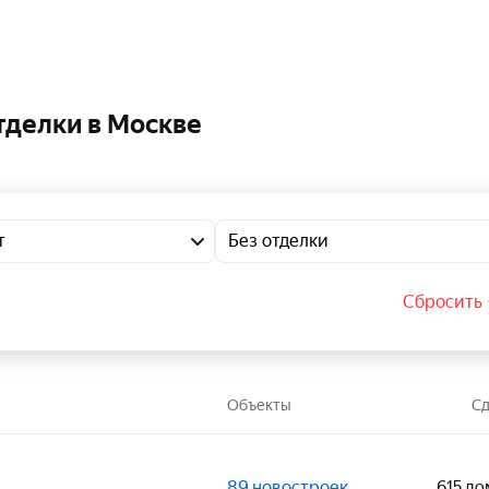
тделки в Москве
т
Без отделки
Сбросить 
Объекты
Сд
89 новостроек
615 до