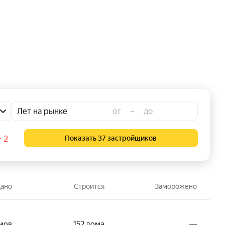
Лет на рынке
–
⋅ 2
Показать 37 застройщиков
ано
Строится
Заморожено
мов
152 дома
―